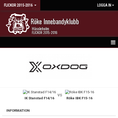
FLICKOR 2015-2016
LOGGA IN
Röke Innebandyklubb
Hässleholm
FLICKOR 2015-2016
HEM
NYHETER
KALENDER
MATCHER
vs
IK Stanstad F14/16
Röke IBK F15-16
TRUPPEN
BILDGALLERI
INFORMATION