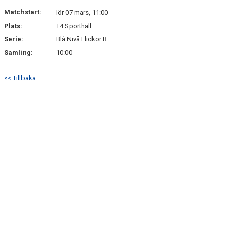
DOKUMENT
Matchstart:
lör 07 mars, 11:00
Plats:
T4 Sporthall
KONTAKT
Serie:
Blå Nivå Flickor B
MEDLEMSKAP
Samling:
10:00
<< Tillbaka