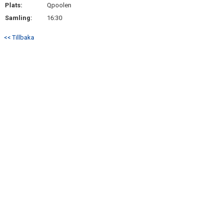
Plats:
DOKUMENT
Qpoolen
Samling:
16:30
KONTAKT
<< Tillbaka
MEDLEMSKAP