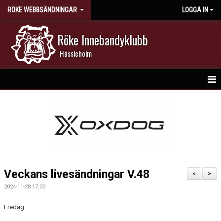
RÖKE WEBBSÄNDNINGAR
LOGGA IN
Röke Innebandyklubb
Hässleholm
HEM
NYHETER
DOKUMENT
BILDGALLERI
Veckans livesändningar V.48
<
>
KONTAKT
2024-11-28 17:30
Fredag