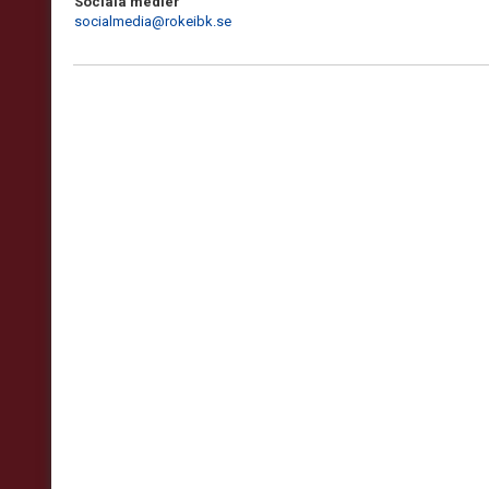
Sociala medier
socialmedia@rokeibk.se