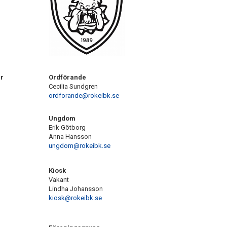
r
Ordförande
Cecilia Sundgren
ordforande@rokeibk.se
Ungdom
Erik Götborg
Anna Hansson
ungdom@rokeibk.se
Kiosk
Vakant
Lindha Johansson
kiosk@rokeibk.se