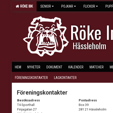
RÖKE IBK
SENIOR
POJKAR
FLICKOR
PUPP
Röke 
Hässleholm
HEM
NYHETER
DOKUMENT
KALENDER
MATCHER
M
FÖRENINGSKONTAKTER
LAGKONTAKTER
Föreningskontakter
Besöksadress
Postadress
T4 Sporthall
Box 39
Finjagatan 27
281 21 Hässleholm