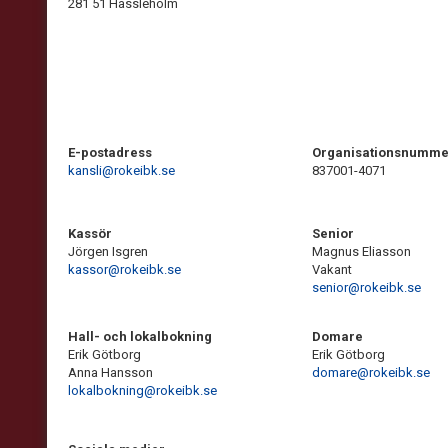
281 51 Hässleholm
E-postadress
Organisationsnumme
kansli@rokeibk.se
837001-4071
Kassör
Senior
Jörgen Isgren
Magnus Eliasson
kassor@rokeibk.se
Vakant
senior@rokeibk.se
Hall- och lokalbokning
Domare
Erik Götborg
Erik Götborg
Anna Hansson
domare@rokeibk.se
lokalbokning@rokeibk.se