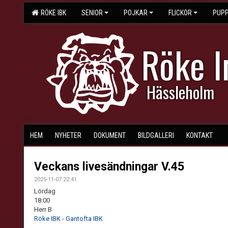
RÖKE IBK
SENIOR
POJKAR
FLICKOR
PUPP
Röke 
Hässleholm
HEM
NYHETER
DOKUMENT
BILDGALLERI
KONTAKT
Veckans livesändningar V.45
2025-11-07 22:41
Lördag
18:00
Herr B
Röke IBK - Gantofta IBK