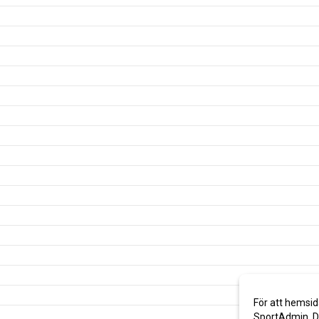
För att hemsid
SportAdmin. De