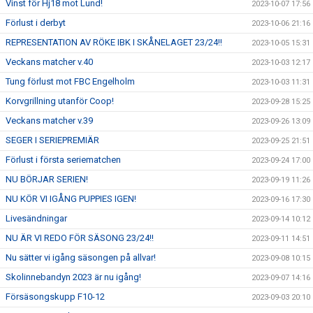
Vinst för Hj18 mot Lund!
2023-10-07 17:56
Förlust i derbyt
2023-10-06 21:16
REPRESENTATION AV RÖKE IBK I SKÅNELAGET 23/24!!
2023-10-05 15:31
Veckans matcher v.40
2023-10-03 12:17
Tung förlust mot FBC Engelholm
2023-10-03 11:31
Korvgrillning utanför Coop!
2023-09-28 15:25
Veckans matcher v.39
2023-09-26 13:09
SEGER I SERIEPREMIÄR
2023-09-25 21:51
Förlust i första seriematchen
2023-09-24 17:00
NU BÖRJAR SERIEN!
2023-09-19 11:26
NU KÖR VI IGÅNG PUPPIES IGEN!
2023-09-16 17:30
Livesändningar
2023-09-14 10:12
NU ÄR VI REDO FÖR SÄSONG 23/24!!
2023-09-11 14:51
Nu sätter vi igång säsongen på allvar!
2023-09-08 10:15
Skolinnebandyn 2023 är nu igång!
2023-09-07 14:16
Försäsongskupp F10-12
2023-09-03 20:10