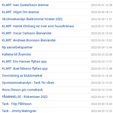
KLART: Isac Gustafsson stannar
2022-05-31 16:28
KLART: Vilgot Örn stannar
2022-05-30 18:13
Skolinnebandyn återkommer hösten 2022
2022-05-30 11:51
KLART: Henrik Ehnberg tar över som huvudtränare
2022-05-27 10:09
KLART: Oscar Carlsson återvänder
2022-05-25 19:53
KLART: Andreas Brorsson återvänder
2022-05-24 13:02
Ny samarbetspartner
2022-05-24 12:44
Kallelse till Årsmöte
2022-05-23 20:28
KLART: Eric Hannen flyttas upp
2022-05-23 17:07
KLART: Axel Nilsson flyttas upp
2022-05-19 11:08
Omröstning av klubbmärket
2022-05-16 16:54
Spontaninnebandyn - Tack för våren
2022-05-10 13:25
Anna Olsson gör comeback
2022-05-10 13:05
PÅMINNELSE - Rökemixen 2022
2022-05-02 17:03
Tack - Filip Påhlsson
2022-04-30 14:20
Tack - Jimmy Malmgren
2022-04-29 12:25