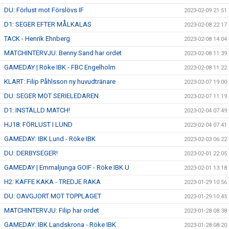
DU: Förlust mot Förslövs IF
2023-02-09 21:51
D1: SEGER EFTER MÅLKALAS
2023-02-08 22:17
TACK - Henrik Ehnberg
2023-02-08 14:04
MATCHINTERVJU: Benny Sand har ordet
2023-02-08 11:39
GAMEDAY | Röke IBK - FBC Engelholm
2023-02-08 11:22
KLART: Filip Påhlsson ny huvudtränare
2023-02-07 19:00
DU: SEGER MOT SERIELEDAREN
2023-02-07 11:19
D1: INSTÄLLD MATCH!
2023-02-04 07:49
HJ18: FÖRLUST I LUND
2023-02-04 07:41
GAMEDAY: IBK Lund - Röke IBK
2023-02-03 06:22
DU: DERBYSEGER!
2023-02-01 22:05
GAMEDAY | Emmaljunga GOIF - Röke IBK U
2023-02-01 13:18
H2: KAFFE KAKA - TREDJE RAKA
2023-01-29 10:56
DU: OAVGJORT MOT TOPPLAGET
2023-01-29 10:45
MATCHINTERVJU: Filip har ordet
2023-01-28 08:38
GAMEDAY: IBK Landskrona - Röke IBK
2023-01-28 08:20