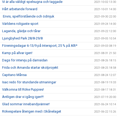
Vi är alla väldigt spelsugna och taggade
2021-10-02 13:30
Hårt arbetande forward
2021-10-01 14:00
Envis, spelförstående och ödmjuk
2021-09-30 22:00
Världens roligaste sport
2021-09-24 14:00
Laganda, glädje och tårar
2021-09-22 12:00
Ljungbyhed Park 28/8-29/8
2021-09-05 10:54
Föreningsdagar 6-13/9 på Intersport, 25 % på Allt*
2021-09-03 08:19
Kamp på allvar igen!
2021-08-31 21:50
Dags för intervju på damsidan
2021-08-26 18:15
Frida och Amanda startar skolprojekt
2021-08-25 18:58
Capitano Månsa
2021-08-24 12:07
Isac redo för stundande utmaningar
2021-08-19 19:33
Välkomna till Röke Puppies!
2021-08-17 18:31
Äntligen drar vi igång igen!!!
2021-07-19 20:00
Glad sommar innebandyvänner!
2021-06-24 10:14
Rökespelare återigen med i Skånelaget
2021-06-22 15:26