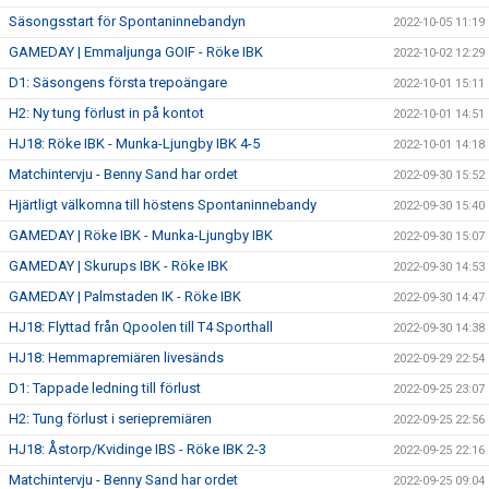
Säsongsstart för Spontaninnebandyn
2022-10-05 11:19
GAMEDAY | Emmaljunga GOIF - Röke IBK
2022-10-02 12:29
D1: Säsongens första trepoängare
2022-10-01 15:11
H2: Ny tung förlust in på kontot
2022-10-01 14:51
HJ18: Röke IBK - Munka-Ljungby IBK 4-5
2022-10-01 14:18
Matchintervju - Benny Sand har ordet
2022-09-30 15:52
Hjärtligt välkomna till höstens Spontaninnebandy
2022-09-30 15:40
GAMEDAY | Röke IBK - Munka-Ljungby IBK
2022-09-30 15:07
GAMEDAY | Skurups IBK - Röke IBK
2022-09-30 14:53
GAMEDAY | Palmstaden IK - Röke IBK
2022-09-30 14:47
HJ18: Flyttad från Qpoolen till T4 Sporthall
2022-09-30 14:38
HJ18: Hemmapremiären livesänds
2022-09-29 22:54
D1: Tappade ledning till förlust
2022-09-25 23:07
H2: Tung förlust i seriepremiären
2022-09-25 22:56
HJ18: Åstorp/Kvidinge IBS - Röke IBK 2-3
2022-09-25 22:16
Matchintervju - Benny Sand har ordet
2022-09-25 09:04