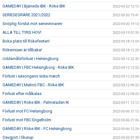
GAMEDAY | Bjärreds IBK - Röke IBK
2022-03-22 12:15
SERIESEGRARE 2021/2022
2022-03-20 19:41
Snöplig förslut mot serievinnaren
2022-03-20 19:12
ALLA TILL TYRS HOV!
2022-03-19 07:35
Boka plats till Rökefesten!
2022-03-18 13:59
Rökemixen är tillbaka!
2022-03-18 12:29
Uddamålsförlust i Helsingborg
2022-03-15 22:35
GAMEDAY | FBC Helsingborg - Röke IBK
2022-03-15 12:52
Förlust i säsongens sista match
2022-03-12 23:04
GAMEDAY | Malmö FBC - Röke IBK
2022-03-12 09:22
Förlust efter målkalas
2022-03-12 09:02
GAMEDAY | Röke IBK - Palmstaden IK
2022-03-11 12:12
Förlust mot FC Helsingborg
2022-03-06 21:12
Förlust mot FBC Engelholm
2022-03-06 21:06
GAMEDAY | Röke IBK - FC Helsingborg
2022-03-06 12:24
Oavgjort i Skurup
2022-03-03 07:39