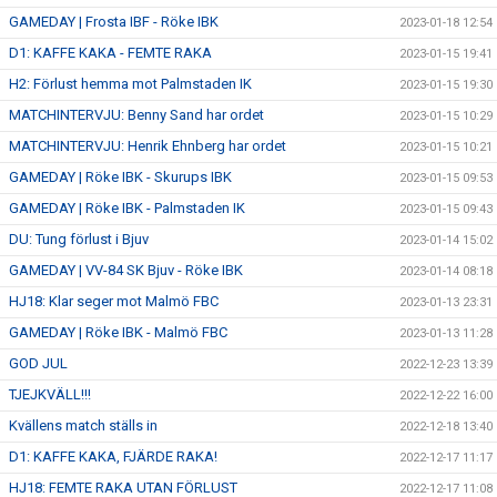
GAMEDAY | Frosta IBF - Röke IBK
2023-01-18 12:54
D1: KAFFE KAKA - FEMTE RAKA
2023-01-15 19:41
H2: Förlust hemma mot Palmstaden IK
2023-01-15 19:30
MATCHINTERVJU: Benny Sand har ordet
2023-01-15 10:29
MATCHINTERVJU: Henrik Ehnberg har ordet
2023-01-15 10:21
GAMEDAY | Röke IBK - Skurups IBK
2023-01-15 09:53
GAMEDAY | Röke IBK - Palmstaden IK
2023-01-15 09:43
DU: Tung förlust i Bjuv
2023-01-14 15:02
GAMEDAY | VV-84 SK Bjuv - Röke IBK
2023-01-14 08:18
HJ18: Klar seger mot Malmö FBC
2023-01-13 23:31
GAMEDAY | Röke IBK - Malmö FBC
2023-01-13 11:28
GOD JUL
2022-12-23 13:39
TJEJKVÄLL!!!
2022-12-22 16:00
Kvällens match ställs in
2022-12-18 13:40
D1: KAFFE KAKA, FJÄRDE RAKA!
2022-12-17 11:17
HJ18: FEMTE RAKA UTAN FÖRLUST
2022-12-17 11:08