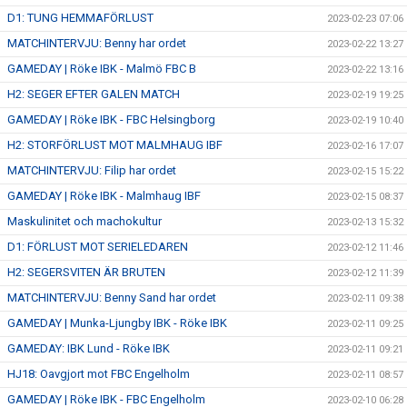
D1: TUNG HEMMAFÖRLUST
2023-02-23 07:06
MATCHINTERVJU: Benny har ordet
2023-02-22 13:27
GAMEDAY | Röke IBK - Malmö FBC B
2023-02-22 13:16
H2: SEGER EFTER GALEN MATCH
2023-02-19 19:25
GAMEDAY | Röke IBK - FBC Helsingborg
2023-02-19 10:40
H2: STORFÖRLUST MOT MALMHAUG IBF
2023-02-16 17:07
MATCHINTERVJU: Filip har ordet
2023-02-15 15:22
GAMEDAY | Röke IBK - Malmhaug IBF
2023-02-15 08:37
Maskulinitet och machokultur
2023-02-13 15:32
D1: FÖRLUST MOT SERIELEDAREN
2023-02-12 11:46
H2: SEGERSVITEN ÄR BRUTEN
2023-02-12 11:39
MATCHINTERVJU: Benny Sand har ordet
2023-02-11 09:38
GAMEDAY | Munka-Ljungby IBK - Röke IBK
2023-02-11 09:25
GAMEDAY: IBK Lund - Röke IBK
2023-02-11 09:21
HJ18: Oavgjort mot FBC Engelholm
2023-02-11 08:57
GAMEDAY | Röke IBK - FBC Engelholm
2023-02-10 06:28