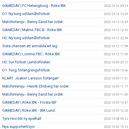
GAMEDAY | FC Helsingborg - Röke IBK
2022-10-16 09:19
D1: Ny tung uddamålsförlust
2022-10-14 13:25
Matchintervju - Benny Sand har ordet
2022-10-13 14:49
GAMEDAY | Malmö FBC B - Röke IBK
2022-10-13 12:32
H2: Ny tung uddamålsförlust
2022-10-12 22:34
Sista chansen att anmälda ert lag
2022-10-12 17:38
GAMEDAY | Lomma FBC - Röke IBK
2022-10-12 17:09
H2: Sur förlust i jumbofinalen
2022-10-09 20:12
D1: Tung förlängningsförlust
2022-10-09 19:56
KLART: Joakim Larsson förlänger!
2022-10-09 11:51
Matchintervju - Henrik Ehnberg har ordet
2022-10-09 11:17
Matchintervju - Benny Sand har ordet
2022-10-09 11:00
GAMEDAY | Röke IBK - Frosta IBF
2022-10-09 10:41
GAMEDAY | Röke IBK - IBK Lund
2022-10-09 10:20
Tyrs Hov blir ny spelhall
2022-10-08 09:12
Nya supportertröjor
2022-10-05 19:15