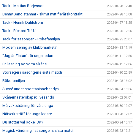
Tack - Mattias Börjesson
2022-04-28 12:40
Benny Sand stannar - skrivit nytt flerårskontrakt
2022-04-28 10:08
Tack - Henrik Dahlström
2022-04-27 13:25
Tack - Rickard Träff
2022-04-26 12:26
Tack för säsongen - Rökefamiljen
2022-04-25 20:07
Modernisering av klubbmärket?
2022-04-13 17:19
"Jag är Zlatan" för unga ledare
2022-04-11 12:56
Fri läsning av Norra Skåne
2022-04-11 12:06
Storseger i säsongens sista match
2022-04-10 20:59
Rökefamiljen
2022-04-08 16:02
Succé under spontaninnebandyn
2022-04-04 15:36
Skånemästerskapet livesänds
2022-04-02 07:01
Målvaktsträning för våra unga
2022-03-30 19:07
Nätverksträff för unga ledare
2022-03-28 17:02
Du stöttar väl Röke IBK?
2022-03-24 10:17
Magisk vändning i säsongens sista match
2022-03-23 17:21