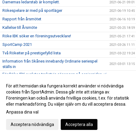
Damernas ledarstab är komplett.
2021-06-21 09:01
Rökespelare är med på sportläger
2021-06-19 10:45
Rapport från årsmötet
2021-06-16 10:19
Kallelse till Årsmöte
2021-05-25 18:59
Röke IBK söker en föreningsutvecklare!
2021-05-21 17:41
SportCamp 2021
2021-03-26 11:11
Två Rökeiter på prestigefylld lista
2021-03-22 19:24
Information från Skånes innebandy Ordinarie seriespel
2021-03-01 13:15
ställs in
För Röke IBK avslutas troligtvis säsongen på seniorsidan, vi
2021-02-26 14:43
väntar på besked!
För att hemsidan ska fungera korrekt använder vi nödvändiga
Uppdaterat läge gällande träning från och med 25 januari
2021-01-21 16:52
cookies från SportAdmin. Dessa går inte att stänga av.
Nya direktiv för att hindra smittspridningen
2020-12-21 18:20
Föreningen kan också använda frivilliga cookies, t.ex. för statistik
eller marknadsföring. Du väljer själv om du vill acceptera dessa.
GE BORT SPORT!
2020-12-03 08:48
Anpassa dina val
Black Friday på Intersport!
2020-11-20 14:52
Förlängda skärpta råd i Skåne
2020-11-17 17:01
Acceptera nödvändiga
Acceptera alla
Tomas Olsson ansvarig för Ungdomsverksamheten
2020-11-11 16:15