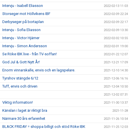
Intervju - Isabell Eliasson
2022-02-13 11:03
Storseger mot Höllvikens IBF
2022-02-09 22:24
Derbyseger på bortaplan
2022-02-09 22:17
Intervju - Sofia Eliasson
2022-02-09 13:30
Intervju - Victor Hjärner
2022-02-02 10:55
Intervju - Simon Andersson
2022-02-01 19:00
Se Röke IBK live - från TV-soffan!
2022-01-22 12:07
God Jul & Gott Nytt År!
2021-12-21 17:09
Enorm vinnarskalle, envis och en lagspelare.
2021-12-10 14:30
Tyrshov stängde 6/12
2021-12-06 16:16
Tuff, envis och driven
2021-12-04 10:50
2021-12-02 07:31
Viktig information!
2021-11-30 13:37
Känslan i laget är riktigt bra
2021-11-28
Närmare 30 års erfarenhet
2021-11-26 10:54
BLACK FRIDAY = shoppa billigt och stöd Röke IBK
2021-11-25 12:03