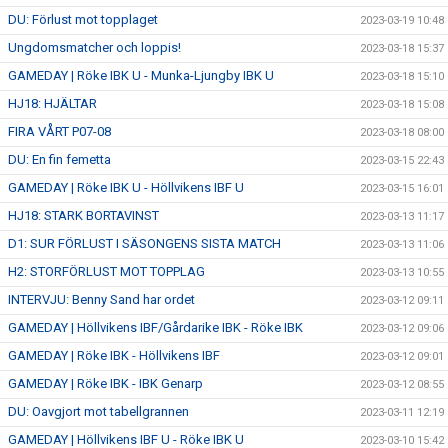
DU: Förlust mot topplaget
2023-03-19 10:48
Ungdomsmatcher och loppis!
2023-03-18 15:37
GAMEDAY | Röke IBK U - Munka-Ljungby IBK U
2023-03-18 15:10
HJ18: HJÄLTAR
2023-03-18 15:08
FIRA VÅRT P07-08
2023-03-18 08:00
DU: En fin femetta
2023-03-15 22:43
GAMEDAY | Röke IBK U - Höllvikens IBF U
2023-03-15 16:01
HJ18: STARK BORTAVINST
2023-03-13 11:17
D1: SUR FÖRLUST I SÄSONGENS SISTA MATCH
2023-03-13 11:06
H2: STORFÖRLUST MOT TOPPLAG
2023-03-13 10:55
INTERVJU: Benny Sand har ordet
2023-03-12 09:11
GAMEDAY | Höllvikens IBF/Gårdarike IBK - Röke IBK
2023-03-12 09:06
GAMEDAY | Röke IBK - Höllvikens IBF
2023-03-12 09:01
GAMEDAY | Röke IBK - IBK Genarp
2023-03-12 08:55
DU: Oavgjort mot tabellgrannen
2023-03-11 12:19
GAMEDAY | Höllvikens IBF U - Röke IBK U
2023-03-10 15:42