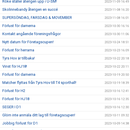
Röke ställer återigen upp i U-SM!
2023-11-09 16:49
Skolinnebandy återigen en succé
2023-11-08 16:20
SUPERSÖNDAG, FARSDAG & MOVEMBER
2023-11-08 16:01
Förlust för damerna
2023-10-30 16:16
Kontakt angående föreningsfrågor
2023-10-30 11:06
Nytt datum för Företagscupen!
2023-10-24 18:51
Förlust för herrarna
2023-10-23 16:09
Tyrs Hov är tillbaka!
2023-10-22 20:18
Vinst för HJ18!
2023-10-22 20:11
Förlust för damerna
2023-10-19 20:50
Matcher flyttas från Tyrs Hov till T4 sporthall!
2023-10-19 18:39
Förlust för H2
2023-10-16 12:41
Förlust för HJ18
2023-10-16 12:35
SEGER I D1
2023-10-16 12:30
Glöm inte anmäla ditt lag till företagscupen!
2023-10-11 09:32
Jobbig förlust för D1
2023-10-09 14:38