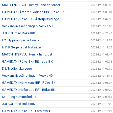
MATCHINTERVJU: Benny Sand har ordet
2022-12-16 08:38
GAMEDAY | Åstorp/Kvidinge IBS - Röke IBK
2022-12-16 08:01
GAMEDAY | Röke IBK - Åstorp/Kvidinge IBS
2022-12-16 07:56
Veckans livesändningar - Vecka 50
2022-12-15 13:05
JULKUL med Röke IBK
2022-12-14 20:45
H2: Ny poäng in på kontot
2022-12-11 19:58
HJ18: Segertåget fortsätter
2022-12-11 19:25
MATCHINTERVJU: Henrik har ordet
2022-12-11 09:47
GAMEDAY | Röke IBK - Bjärreds IBK
2022-12-11 09:38
D1: Tredje raka segern
2022-12-11 09:30
Veckans livesändningar - Vecka 49
2022-12-10 11:41
GAMEDAY | Höllvikens IBF - Röke IBK
2022-12-10 08:37
GAMEDAY | Hofterups IBF - Röke IBK
2022-12-10 08:29
DU: Tung hemmaförlust
2022-12-10 06:51
JULKUL med Röke IBK
2022-12-09 19:25
GAMEDAY | Röke IBK - Förslövs IF
2022-12-09 16:27