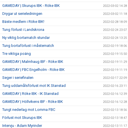
GAMEDAY | Skurups IBK - Röke IBK
2022-03-02 14:28
Drygar ut serieledningen
2022-03-02 11:18
Bäste medlem i Röke IBK!
2022-02-28 18:09
Tung förlust i Landskrona
2022-02-24 23:07
Ny viktig bortamatch stundar
2022-02-24 13:25
Tung bortaförlust i måstematch
2022-02-19 18:06
Tre viktiga poäng
2022-02-19 15:50
GAMEDAY | Malmhaug IBF - Röke IBK
2022-02-19 11:29
GAMEDAY | FBC Engelholm - Röke IBK
2022-02-19 11:19
Seger i seriefinalen
2022-02-17 22:09
Tung uddamålsförlust mot IK Stanstad
2022-02-16 23:11
GAMEDAY | Röke IBK - IK Stanstad
2022-02-16 12:39
GAMEDAY | Höllvikens IBF - Röke IBK
2022-02-16 12:28
Tungt nederlag mot Lomma FBC
2022-02-13 18:56
Förlust mot Skurups IBK
2022-02-13 18:47
Intervju - Adam Myrinder
2022-02-13 11:17