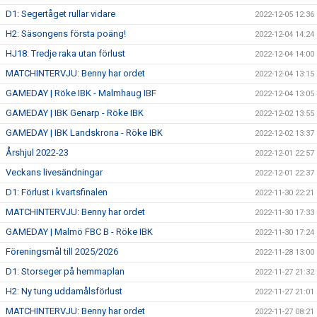
D1: Segertåget rullar vidare
2022-12-05 12:36
H2: Säsongens första poäng!
2022-12-04 14:24
HJ18: Tredje raka utan förlust
2022-12-04 14:00
MATCHINTERVJU: Benny har ordet
2022-12-04 13:15
GAMEDAY | Röke IBK - Malmhaug IBF
2022-12-04 13:05
GAMEDAY | IBK Genarp - Röke IBK
2022-12-02 13:55
GAMEDAY | IBK Landskrona - Röke IBK
2022-12-02 13:37
Årshjul 2022-23
2022-12-01 22:57
Veckans livesändningar
2022-12-01 22:37
D1: Förlust i kvartsfinalen
2022-11-30 22:21
MATCHINTERVJU: Benny har ordet
2022-11-30 17:33
GAMEDAY | Malmö FBC B - Röke IBK
2022-11-30 17:24
Föreningsmål till 2025/2026
2022-11-28 13:00
D1: Storseger på hemmaplan
2022-11-27 21:32
H2: Ny tung uddamålsförlust
2022-11-27 21:01
MATCHINTERVJU: Benny har ordet
2022-11-27 08:21