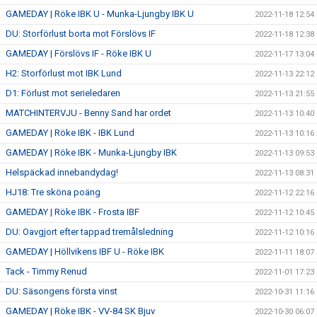
GAMEDAY | Röke IBK U - Munka-Ljungby IBK U
2022-11-18 12:54
DU: Storförlust borta mot Förslövs IF
2022-11-18 12:38
GAMEDAY | Förslövs IF - Röke IBK U
2022-11-17 13:04
H2: Storförlust mot IBK Lund
2022-11-13 22:12
D1: Förlust mot serieledaren
2022-11-13 21:55
MATCHINTERVJU - Benny Sand har ordet
2022-11-13 10:40
GAMEDAY | Röke IBK - IBK Lund
2022-11-13 10:16
GAMEDAY | Röke IBK - Munka-Ljungby IBK
2022-11-13 09:53
Helspäckad innebandydag!
2022-11-13 08:31
HJ18: Tre sköna poäng
2022-11-12 22:16
GAMEDAY | Röke IBK - Frosta IBF
2022-11-12 10:45
DU: Oavgjort efter tappad tremålsledning
2022-11-12 10:16
GAMEDAY | Höllvikens IBF U - Röke IBK
2022-11-11 18:07
Tack - Timmy Renud
2022-11-01 17:23
DU: Säsongens första vinst
2022-10-31 11:16
GAMEDAY | Röke IBK - VV-84 SK Bjuv
2022-10-30 06:07