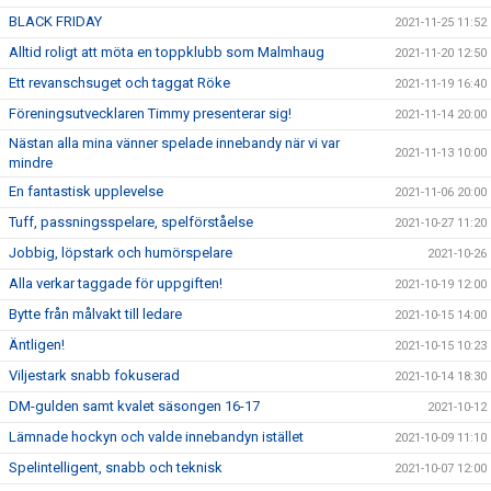
BLACK FRIDAY
2021-11-25 11:52
Alltid roligt att möta en toppklubb som Malmhaug
2021-11-20 12:50
Ett revanschsuget och taggat Röke
2021-11-19 16:40
Föreningsutvecklaren Timmy presenterar sig!
2021-11-14 20:00
Nästan alla mina vänner spelade innebandy när vi var
2021-11-13 10:00
mindre
En fantastisk upplevelse
2021-11-06 20:00
Tuff, passningsspelare, spelförståelse
2021-10-27 11:20
Jobbig, löpstark och humörspelare
2021-10-26
Alla verkar taggade för uppgiften!
2021-10-19 12:00
Bytte från målvakt till ledare
2021-10-15 14:00
Äntligen!
2021-10-15 10:23
Viljestark snabb fokuserad
2021-10-14 18:30
DM-gulden samt kvalet säsongen 16-17
2021-10-12
Lämnade hockyn och valde innebandyn istället
2021-10-09 11:10
Spelintelligent, snabb och teknisk
2021-10-07 12:00