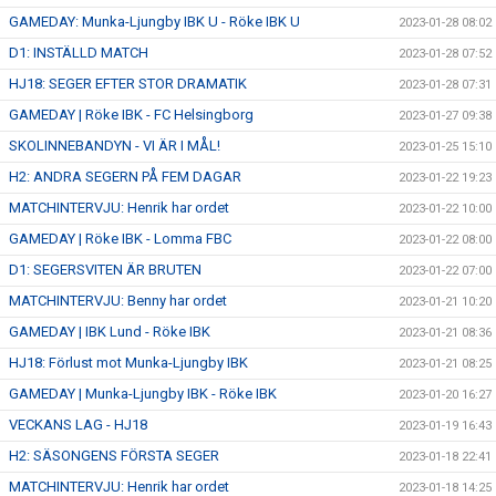
GAMEDAY: Munka-Ljungby IBK U - Röke IBK U
2023-01-28 08:02
D1: INSTÄLLD MATCH
2023-01-28 07:52
HJ18: SEGER EFTER STOR DRAMATIK
2023-01-28 07:31
GAMEDAY | Röke IBK - FC Helsingborg
2023-01-27 09:38
SKOLINNEBANDYN - VI ÄR I MÅL!
2023-01-25 15:10
H2: ANDRA SEGERN PÅ FEM DAGAR
2023-01-22 19:23
MATCHINTERVJU: Henrik har ordet
2023-01-22 10:00
GAMEDAY | Röke IBK - Lomma FBC
2023-01-22 08:00
D1: SEGERSVITEN ÄR BRUTEN
2023-01-22 07:00
MATCHINTERVJU: Benny har ordet
2023-01-21 10:20
GAMEDAY | IBK Lund - Röke IBK
2023-01-21 08:36
HJ18: Förlust mot Munka-Ljungby IBK
2023-01-21 08:25
GAMEDAY | Munka-Ljungby IBK - Röke IBK
2023-01-20 16:27
VECKANS LAG - HJ18
2023-01-19 16:43
H2: SÄSONGENS FÖRSTA SEGER
2023-01-18 22:41
MATCHINTERVJU: Henrik har ordet
2023-01-18 14:25