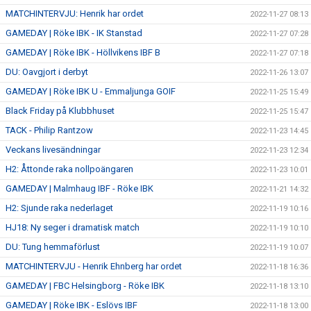
MATCHINTERVJU: Henrik har ordet
2022-11-27 08:13
GAMEDAY | Röke IBK - IK Stanstad
2022-11-27 07:28
GAMEDAY | Röke IBK - Höllvikens IBF B
2022-11-27 07:18
DU: Oavgjort i derbyt
2022-11-26 13:07
GAMEDAY | Röke IBK U - Emmaljunga GOIF
2022-11-25 15:49
Black Friday på Klubbhuset
2022-11-25 15:47
TACK - Philip Rantzow
2022-11-23 14:45
Veckans livesändningar
2022-11-23 12:34
H2: Åttonde raka nollpoängaren
2022-11-23 10:01
GAMEDAY | Malmhaug IBF - Röke IBK
2022-11-21 14:32
H2: Sjunde raka nederlaget
2022-11-19 10:16
HJ18: Ny seger i dramatisk match
2022-11-19 10:10
DU: Tung hemmaförlust
2022-11-19 10:07
MATCHINTERVJU - Henrik Ehnberg har ordet
2022-11-18 16:36
GAMEDAY | FBC Helsingborg - Röke IBK
2022-11-18 13:10
GAMEDAY | Röke IBK - Eslövs IBF
2022-11-18 13:00