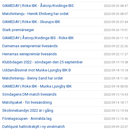
GAMEDAY | Röke IBK - Åstorp/Kvidinge IBS
2022-09-25 08:47
Matchintervju - Henrik Ehnberg har ordet
2022-09-25 08:07
GAMEDAY | Röke IBK - Skurups IBK
2022-09-25 07:44
Stark premiärseger
2022-09-24 19:01
GAMEDAY | Åstorp/Kvidinge IBS - Röke IBK
2022-09-24 11:13
Damernas seriepremiär livesänds
2022-09-22 22:26
Herrarnas seriepremiär livesänds
2022-09-22 17:27
Klubbdagen 2022 - söndagen den 25 september
2022-09-19 19:38
Uddamålsvinst mot Munka-Ljungby IBK B
2022-09-18 19:18
Matchintervju - Benny Sand har ordet
2022-09-18 11:00
GAMEDAY | Röke IBK - Munka Ljungby IBK
2022-09-18 08:00
Söndagens DM-match livesänds
2022-09-15 14:43
Matchpaket - för livesändning
2022-09-14 18:17
Skolinnebandyn 2022 är i gång
2022-09-12 19:34
Företagscupen - Anmälda lag
2022-09-12 15:46
Dahlquist hattrickskytt i ny vinstmatch
2022-09-09 23:07