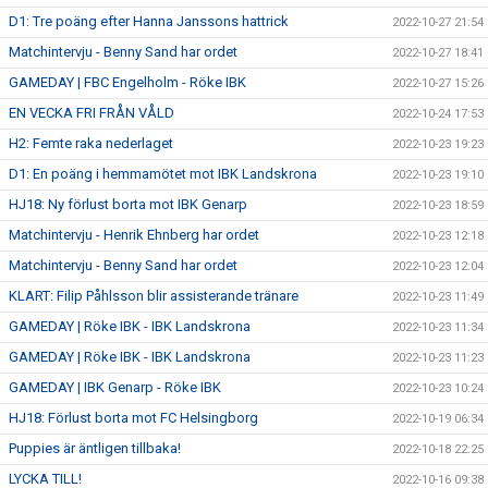
D1: Tre poäng efter Hanna Janssons hattrick
2022-10-27 21:54
Matchintervju - Benny Sand har ordet
2022-10-27 18:41
GAMEDAY | FBC Engelholm - Röke IBK
2022-10-27 15:26
EN VECKA FRI FRÅN VÅLD
2022-10-24 17:53
H2: Femte raka nederlaget
2022-10-23 19:23
D1: En poäng i hemmamötet mot IBK Landskrona
2022-10-23 19:10
HJ18: Ny förlust borta mot IBK Genarp
2022-10-23 18:59
Matchintervju - Henrik Ehnberg har ordet
2022-10-23 12:18
Matchintervju - Benny Sand har ordet
2022-10-23 12:04
KLART: Filip Påhlsson blir assisterande tränare
2022-10-23 11:49
GAMEDAY | Röke IBK - IBK Landskrona
2022-10-23 11:34
GAMEDAY | Röke IBK - IBK Landskrona
2022-10-23 11:23
GAMEDAY | IBK Genarp - Röke IBK
2022-10-23 10:24
HJ18: Förlust borta mot FC Helsingborg
2022-10-19 06:34
Puppies är äntligen tillbaka!
2022-10-18 22:25
LYCKA TILL!
2022-10-16 09:38