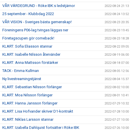
VÅR VÄRDEGRUND - Röke IBK:s ledstjärnor
2022-08-24 21:13
25 september - Klubbdag 2022
2022-08-24 13:52
VÅR VISION - Sveriges bästa gemenskap!
2022-08-23 20:35
Föreningens P06-lag tvingas läggas ner
2022-08-23 19:45
Företagscupen gör comeback!
2022-08-23 18:28
KLART: Sofia Eliasson stannar
2022-08-22 09:05
KLART: Isabelle Nilsson återvänder
2022-08-19 06:00
KLART: Anna Mattsson förstärker
2022-08-18 07:00
TACK - Emma Kullman
2022-08-05 12:56
Ny livestreamingstjänst
2022-08-04 15:37
KLART: Sebastian Nilsson förlänger
2022-08-02 10:00
KLART: Moa Nilsson förlänger
2022-08-01 10:41
KLART: Hanna Jansson förlänger
2022-07-29 10:32
KLART: Lisa Hofvander skriver D1-kontrakt
2022-07-28 10:00
KLART: Niklas Larsson stannar
2022-07-27 10:00
KLART: Izabella Dahlquist fortsätter i Röke IBK
2022-07-26 10:00