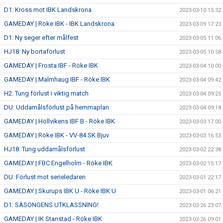
D1: Kross mot IBK Landskrona
2023-03-10 15:32
GAMEDAY | Röke IBK - IBK Landskrona
2023-03-09 17:23
D1: Ny seger efter målfest
2023-03-05 11:06
HJ18: Ny bortaförlust
2023-03-05 10:58
GAMEDAY | Frosta IBF - Röke IBK
2023-03-04 10:00
GAMEDAY | Malmhaug IBF - Röke IBK
2023-03-04 09:42
H2: Tung förlust i viktig match
2023-03-04 09:25
DU: Uddamålsförlust på hemmaplan
2023-03-04 09:18
GAMEDAY | Höllvikens IBF B - Röke IBK
2023-03-03 17:00
GAMEDAY | Röke IBK - VV-84 SK Bjuv
2023-03-03 16:53
HJ18: Tung uddamålsförlust
2023-03-02 22:38
GAMEDAY | FBC Engelholm - Röke IBK
2023-03-02 15:17
DU: Förlust mot serieledaren
2023-03-01 22:17
GAMEDAY | Skurups IBK U - Röke IBK U
2023-03-01 06:21
D1: SÄSONGENS UTKLASSNING!
2023-02-26 23:07
GAMEDAY | IK Stanstad - Röke IBK
2023-02-26 09:01