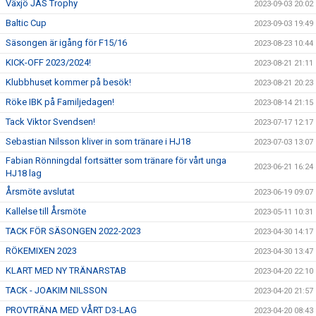
Växjö JAS Trophy
2023-09-03 20:02
Baltic Cup
2023-09-03 19:49
Säsongen är igång för F15/16
2023-08-23 10:44
KICK-OFF 2023/2024!
2023-08-21 21:11
Klubbhuset kommer på besök!
2023-08-21 20:23
Röke IBK på Familjedagen!
2023-08-14 21:15
Tack Viktor Svendsen!
2023-07-17 12:17
Sebastian Nilsson kliver in som tränare i HJ18
2023-07-03 13:07
Fabian Rönningdal fortsätter som tränare för vårt unga
2023-06-21 16:24
HJ18 lag
Årsmöte avslutat
2023-06-19 09:07
Kallelse till Årsmöte
2023-05-11 10:31
TACK FÖR SÄSONGEN 2022-2023
2023-04-30 14:17
RÖKEMIXEN 2023
2023-04-30 13:47
KLART MED NY TRÄNARSTAB
2023-04-20 22:10
TACK - JOAKIM NILSSON
2023-04-20 21:57
PROVTRÄNA MED VÅRT D3-LAG
2023-04-20 08:43