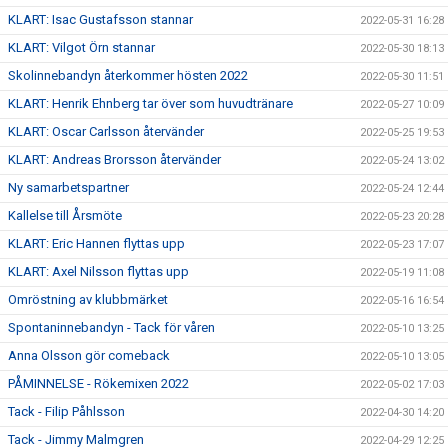
KLART: Isac Gustafsson stannar
2022-05-31 16:28
KLART: Vilgot Örn stannar
2022-05-30 18:13
Skolinnebandyn återkommer hösten 2022
2022-05-30 11:51
KLART: Henrik Ehnberg tar över som huvudtränare
2022-05-27 10:09
KLART: Oscar Carlsson återvänder
2022-05-25 19:53
KLART: Andreas Brorsson återvänder
2022-05-24 13:02
Ny samarbetspartner
2022-05-24 12:44
Kallelse till Årsmöte
2022-05-23 20:28
KLART: Eric Hannen flyttas upp
2022-05-23 17:07
KLART: Axel Nilsson flyttas upp
2022-05-19 11:08
Omröstning av klubbmärket
2022-05-16 16:54
Spontaninnebandyn - Tack för våren
2022-05-10 13:25
Anna Olsson gör comeback
2022-05-10 13:05
PÅMINNELSE - Rökemixen 2022
2022-05-02 17:03
Tack - Filip Påhlsson
2022-04-30 14:20
Tack - Jimmy Malmgren
2022-04-29 12:25