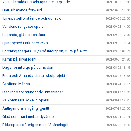
Vi är alla väldigt spelsugna och taggade
2021-10-02 13:30
Hårt arbetande forward
2021-10-01 14:00
Envis, spelförstående och ödmjuk
2021-09-30 22:00
Världens roligaste sport
2021-09-24 14:00
Laganda, glädje och tårar
2021-09-22 12:00
Ljungbyhed Park 28/8-29/8
2021-09-05 10:54
Föreningsdagar 6-13/9 på Intersport, 25 % på Allt*
2021-09-03 08:19
Kamp på allvar igen!
2021-08-31 21:50
Dags för intervju på damsidan
2021-08-26 18:15
Frida och Amanda startar skolprojekt
2021-08-25 18:58
Capitano Månsa
2021-08-24 12:07
Isac redo för stundande utmaningar
2021-08-19 19:33
Välkomna till Röke Puppies!
2021-08-17 18:31
Äntligen drar vi igång igen!!!
2021-07-19 20:00
Glad sommar innebandyvänner!
2021-06-24 10:14
Rökespelare återigen med i Skånelaget
2021-06-22 15:26