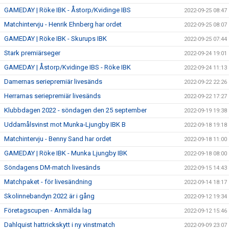
GAMEDAY | Röke IBK - Åstorp/Kvidinge IBS
2022-09-25 08:47
Matchintervju - Henrik Ehnberg har ordet
2022-09-25 08:07
GAMEDAY | Röke IBK - Skurups IBK
2022-09-25 07:44
Stark premiärseger
2022-09-24 19:01
GAMEDAY | Åstorp/Kvidinge IBS - Röke IBK
2022-09-24 11:13
Damernas seriepremiär livesänds
2022-09-22 22:26
Herrarnas seriepremiär livesänds
2022-09-22 17:27
Klubbdagen 2022 - söndagen den 25 september
2022-09-19 19:38
Uddamålsvinst mot Munka-Ljungby IBK B
2022-09-18 19:18
Matchintervju - Benny Sand har ordet
2022-09-18 11:00
GAMEDAY | Röke IBK - Munka Ljungby IBK
2022-09-18 08:00
Söndagens DM-match livesänds
2022-09-15 14:43
Matchpaket - för livesändning
2022-09-14 18:17
Skolinnebandyn 2022 är i gång
2022-09-12 19:34
Företagscupen - Anmälda lag
2022-09-12 15:46
Dahlquist hattrickskytt i ny vinstmatch
2022-09-09 23:07