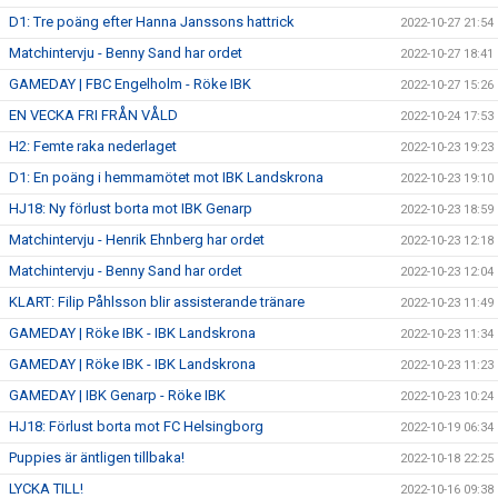
D1: Tre poäng efter Hanna Janssons hattrick
2022-10-27 21:54
Matchintervju - Benny Sand har ordet
2022-10-27 18:41
GAMEDAY | FBC Engelholm - Röke IBK
2022-10-27 15:26
EN VECKA FRI FRÅN VÅLD
2022-10-24 17:53
H2: Femte raka nederlaget
2022-10-23 19:23
D1: En poäng i hemmamötet mot IBK Landskrona
2022-10-23 19:10
HJ18: Ny förlust borta mot IBK Genarp
2022-10-23 18:59
Matchintervju - Henrik Ehnberg har ordet
2022-10-23 12:18
Matchintervju - Benny Sand har ordet
2022-10-23 12:04
KLART: Filip Påhlsson blir assisterande tränare
2022-10-23 11:49
GAMEDAY | Röke IBK - IBK Landskrona
2022-10-23 11:34
GAMEDAY | Röke IBK - IBK Landskrona
2022-10-23 11:23
GAMEDAY | IBK Genarp - Röke IBK
2022-10-23 10:24
HJ18: Förlust borta mot FC Helsingborg
2022-10-19 06:34
Puppies är äntligen tillbaka!
2022-10-18 22:25
LYCKA TILL!
2022-10-16 09:38