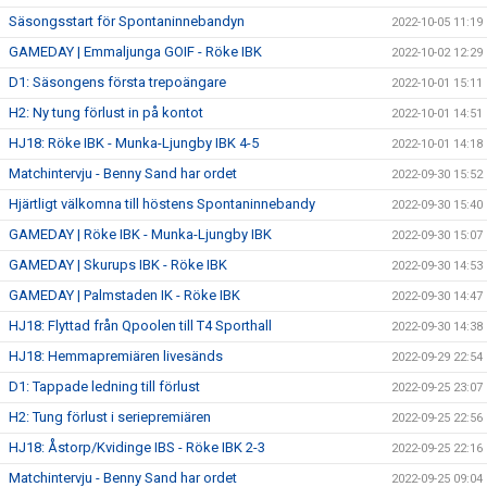
Säsongsstart för Spontaninnebandyn
2022-10-05 11:19
GAMEDAY | Emmaljunga GOIF - Röke IBK
2022-10-02 12:29
D1: Säsongens första trepoängare
2022-10-01 15:11
H2: Ny tung förlust in på kontot
2022-10-01 14:51
HJ18: Röke IBK - Munka-Ljungby IBK 4-5
2022-10-01 14:18
Matchintervju - Benny Sand har ordet
2022-09-30 15:52
Hjärtligt välkomna till höstens Spontaninnebandy
2022-09-30 15:40
GAMEDAY | Röke IBK - Munka-Ljungby IBK
2022-09-30 15:07
GAMEDAY | Skurups IBK - Röke IBK
2022-09-30 14:53
GAMEDAY | Palmstaden IK - Röke IBK
2022-09-30 14:47
HJ18: Flyttad från Qpoolen till T4 Sporthall
2022-09-30 14:38
HJ18: Hemmapremiären livesänds
2022-09-29 22:54
D1: Tappade ledning till förlust
2022-09-25 23:07
H2: Tung förlust i seriepremiären
2022-09-25 22:56
HJ18: Åstorp/Kvidinge IBS - Röke IBK 2-3
2022-09-25 22:16
Matchintervju - Benny Sand har ordet
2022-09-25 09:04