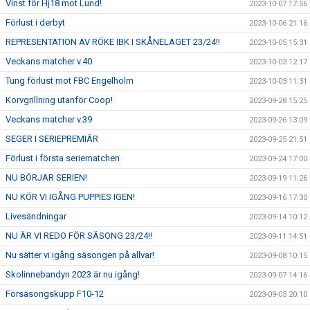
Vinst för Hj18 mot Lund!
2023-10-07 17:56
Förlust i derbyt
2023-10-06 21:16
REPRESENTATION AV RÖKE IBK I SKÅNELAGET 23/24!!
2023-10-05 15:31
Veckans matcher v.40
2023-10-03 12:17
Tung förlust mot FBC Engelholm
2023-10-03 11:31
Korvgrillning utanför Coop!
2023-09-28 15:25
Veckans matcher v.39
2023-09-26 13:09
SEGER I SERIEPREMIÄR
2023-09-25 21:51
Förlust i första seriematchen
2023-09-24 17:00
NU BÖRJAR SERIEN!
2023-09-19 11:26
NU KÖR VI IGÅNG PUPPIES IGEN!
2023-09-16 17:30
Livesändningar
2023-09-14 10:12
NU ÄR VI REDO FÖR SÄSONG 23/24!!
2023-09-11 14:51
Nu sätter vi igång säsongen på allvar!
2023-09-08 10:15
Skolinnebandyn 2023 är nu igång!
2023-09-07 14:16
Försäsongskupp F10-12
2023-09-03 20:10