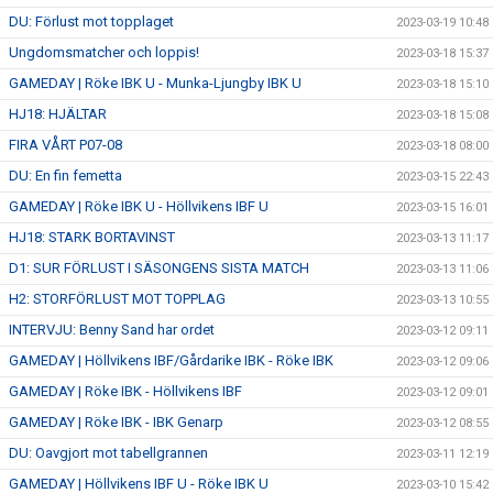
DU: Förlust mot topplaget
2023-03-19 10:48
Ungdomsmatcher och loppis!
2023-03-18 15:37
GAMEDAY | Röke IBK U - Munka-Ljungby IBK U
2023-03-18 15:10
HJ18: HJÄLTAR
2023-03-18 15:08
FIRA VÅRT P07-08
2023-03-18 08:00
DU: En fin femetta
2023-03-15 22:43
GAMEDAY | Röke IBK U - Höllvikens IBF U
2023-03-15 16:01
HJ18: STARK BORTAVINST
2023-03-13 11:17
D1: SUR FÖRLUST I SÄSONGENS SISTA MATCH
2023-03-13 11:06
H2: STORFÖRLUST MOT TOPPLAG
2023-03-13 10:55
INTERVJU: Benny Sand har ordet
2023-03-12 09:11
GAMEDAY | Höllvikens IBF/Gårdarike IBK - Röke IBK
2023-03-12 09:06
GAMEDAY | Röke IBK - Höllvikens IBF
2023-03-12 09:01
GAMEDAY | Röke IBK - IBK Genarp
2023-03-12 08:55
DU: Oavgjort mot tabellgrannen
2023-03-11 12:19
GAMEDAY | Höllvikens IBF U - Röke IBK U
2023-03-10 15:42