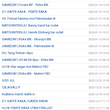
GAMEDAY | Frosta IBF - Röke IBK
2023-01-18 12:54
D1: KAFFE KAKA - FEMTE RAKA
2023-01-15 19:41
H2: Förlust hemma mot Palmstaden IK
2023-01-15 19:30
MATCHINTERVJU: Benny Sand har ordet
2023-01-15 10:29
MATCHINTERVJU: Henrik Ehnberg har ordet
2023-01-15 10:21
GAMEDAY | Röke IBK - Skurups IBK
2023-01-15 09:53
GAMEDAY | Röke IBK - Palmstaden IK
2023-01-15 09:43
DU: Tung förlust i Bjuv
2023-01-14 15:02
GAMEDAY | VV-84 SK Bjuv - Röke IBK
2023-01-14 08:18
HJ18: Klar seger mot Malmö FBC
2023-01-13 23:31
GAMEDAY | Röke IBK - Malmö FBC
2023-01-13 11:28
GOD JUL
2022-12-23 13:39
TJEJKVÄLL!!!
2022-12-22 16:00
Kvällens match ställs in
2022-12-18 13:40
D1: KAFFE KAKA, FJÄRDE RAKA!
2022-12-17 11:17
HJ18: FEMTE RAKA UTAN FÖRLUST
2022-12-17 11:08