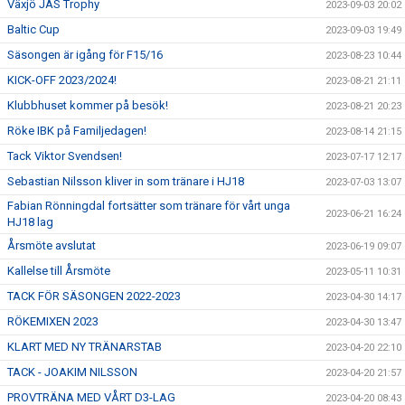
Växjö JAS Trophy
2023-09-03 20:02
Baltic Cup
2023-09-03 19:49
Säsongen är igång för F15/16
2023-08-23 10:44
KICK-OFF 2023/2024!
2023-08-21 21:11
Klubbhuset kommer på besök!
2023-08-21 20:23
Röke IBK på Familjedagen!
2023-08-14 21:15
Tack Viktor Svendsen!
2023-07-17 12:17
Sebastian Nilsson kliver in som tränare i HJ18
2023-07-03 13:07
Fabian Rönningdal fortsätter som tränare för vårt unga
2023-06-21 16:24
HJ18 lag
Årsmöte avslutat
2023-06-19 09:07
Kallelse till Årsmöte
2023-05-11 10:31
TACK FÖR SÄSONGEN 2022-2023
2023-04-30 14:17
RÖKEMIXEN 2023
2023-04-30 13:47
KLART MED NY TRÄNARSTAB
2023-04-20 22:10
TACK - JOAKIM NILSSON
2023-04-20 21:57
PROVTRÄNA MED VÅRT D3-LAG
2023-04-20 08:43