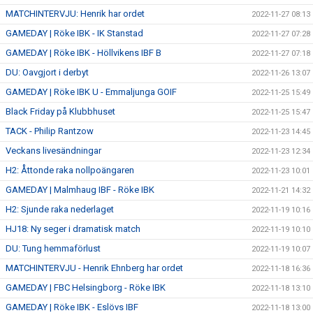
MATCHINTERVJU: Henrik har ordet
2022-11-27 08:13
GAMEDAY | Röke IBK - IK Stanstad
2022-11-27 07:28
GAMEDAY | Röke IBK - Höllvikens IBF B
2022-11-27 07:18
DU: Oavgjort i derbyt
2022-11-26 13:07
GAMEDAY | Röke IBK U - Emmaljunga GOIF
2022-11-25 15:49
Black Friday på Klubbhuset
2022-11-25 15:47
TACK - Philip Rantzow
2022-11-23 14:45
Veckans livesändningar
2022-11-23 12:34
H2: Åttonde raka nollpoängaren
2022-11-23 10:01
GAMEDAY | Malmhaug IBF - Röke IBK
2022-11-21 14:32
H2: Sjunde raka nederlaget
2022-11-19 10:16
HJ18: Ny seger i dramatisk match
2022-11-19 10:10
DU: Tung hemmaförlust
2022-11-19 10:07
MATCHINTERVJU - Henrik Ehnberg har ordet
2022-11-18 16:36
GAMEDAY | FBC Helsingborg - Röke IBK
2022-11-18 13:10
GAMEDAY | Röke IBK - Eslövs IBF
2022-11-18 13:00