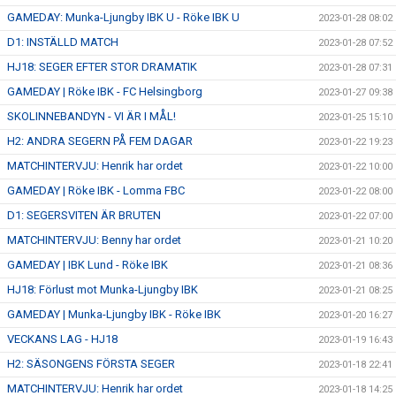
GAMEDAY: Munka-Ljungby IBK U - Röke IBK U
2023-01-28 08:02
D1: INSTÄLLD MATCH
2023-01-28 07:52
HJ18: SEGER EFTER STOR DRAMATIK
2023-01-28 07:31
GAMEDAY | Röke IBK - FC Helsingborg
2023-01-27 09:38
SKOLINNEBANDYN - VI ÄR I MÅL!
2023-01-25 15:10
H2: ANDRA SEGERN PÅ FEM DAGAR
2023-01-22 19:23
MATCHINTERVJU: Henrik har ordet
2023-01-22 10:00
GAMEDAY | Röke IBK - Lomma FBC
2023-01-22 08:00
D1: SEGERSVITEN ÄR BRUTEN
2023-01-22 07:00
MATCHINTERVJU: Benny har ordet
2023-01-21 10:20
GAMEDAY | IBK Lund - Röke IBK
2023-01-21 08:36
HJ18: Förlust mot Munka-Ljungby IBK
2023-01-21 08:25
GAMEDAY | Munka-Ljungby IBK - Röke IBK
2023-01-20 16:27
VECKANS LAG - HJ18
2023-01-19 16:43
H2: SÄSONGENS FÖRSTA SEGER
2023-01-18 22:41
MATCHINTERVJU: Henrik har ordet
2023-01-18 14:25