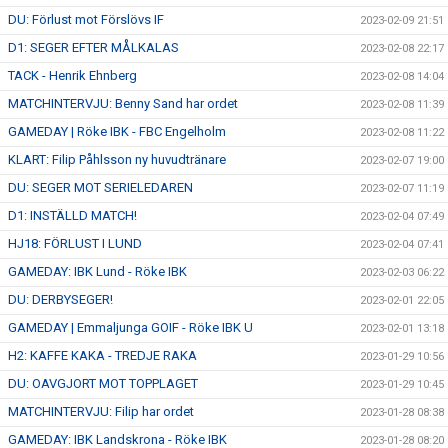
DU: Förlust mot Förslövs IF
2023-02-09 21:51
D1: SEGER EFTER MÅLKALAS
2023-02-08 22:17
TACK - Henrik Ehnberg
2023-02-08 14:04
MATCHINTERVJU: Benny Sand har ordet
2023-02-08 11:39
GAMEDAY | Röke IBK - FBC Engelholm
2023-02-08 11:22
KLART: Filip Påhlsson ny huvudtränare
2023-02-07 19:00
DU: SEGER MOT SERIELEDAREN
2023-02-07 11:19
D1: INSTÄLLD MATCH!
2023-02-04 07:49
HJ18: FÖRLUST I LUND
2023-02-04 07:41
GAMEDAY: IBK Lund - Röke IBK
2023-02-03 06:22
DU: DERBYSEGER!
2023-02-01 22:05
GAMEDAY | Emmaljunga GOIF - Röke IBK U
2023-02-01 13:18
H2: KAFFE KAKA - TREDJE RAKA
2023-01-29 10:56
DU: OAVGJORT MOT TOPPLAGET
2023-01-29 10:45
MATCHINTERVJU: Filip har ordet
2023-01-28 08:38
GAMEDAY: IBK Landskrona - Röke IBK
2023-01-28 08:20