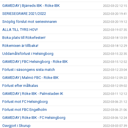
GAMEDAY | Bjärreds IBK - Röke IBK
2022-03-22 12:15
SERIESEGRARE 2021/2022
2022-03-20 19:41
Snöplig förslut mot serievinnaren
2022-03-20 19:12
ALLA TILL TYRS HOV!
2022-03-19 07:35
Boka plats till Rökefesten!
2022-03-18 13:59
Rökemixen är tillbaka!
2022-03-18 12:29
Uddamålsförlust i Helsingborg
2022-03-15 22:35
GAMEDAY | FBC Helsingborg - Röke IBK
2022-03-15 12:52
Förlust i säsongens sista match
2022-03-12 23:04
GAMEDAY | Malmö FBC - Röke IBK
2022-03-12 09:22
Förlust efter målkalas
2022-03-12 09:02
GAMEDAY | Röke IBK - Palmstaden IK
2022-03-11 12:12
Förlust mot FC Helsingborg
2022-03-06 21:12
Förlust mot FBC Engelholm
2022-03-06 21:06
GAMEDAY | Röke IBK - FC Helsingborg
2022-03-06 12:24
Oavgjort i Skurup
2022-03-03 07:39