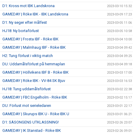
D1: Kross mot IBK Landskrona
2023-03-10 15:32
GAMEDAY | Röke IBK - IBK Landskrona
2023-03-09 17:23
D1: Ny seger efter målfest
2023-03-05 11:06
HJ18: Ny bortaförlust
2023-03-05 10:58
GAMEDAY | Frosta IBF - Röke IBK
2023-03-04 10:00
GAMEDAY | Malmhaug IBF - Röke IBK
2023-03-04 09:42
H2: Tung förlust i viktig match
2023-03-04 09:25
DU: Uddamålsförlust på hemmaplan
2023-03-04 09:18
GAMEDAY | Höllvikens IBF B - Röke IBK
2023-03-03 17:00
GAMEDAY | Röke IBK - VV-84 SK Bjuv
2023-03-03 16:53
HJ18: Tung uddamålsförlust
2023-03-02 22:38
GAMEDAY | FBC Engelholm - Röke IBK
2023-03-02 15:17
DU: Förlust mot serieledaren
2023-03-01 22:17
GAMEDAY | Skurups IBK U - Röke IBK U
2023-03-01 06:21
D1: SÄSONGENS UTKLASSNING!
2023-02-26 23:07
GAMEDAY | IK Stanstad - Röke IBK
2023-02-26 09:01