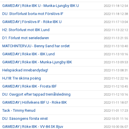
GAMEDAY | Röke IBK U - Munka-Ljungby IBK U
2022-11-18 12:54
DU: Storförlust borta mot Förslövs IF
2022-11-18 12:38
GAMEDAY | Förslövs IF - Röke IBK U
2022-11-17 13:04
H2: Storförlust mot IBK Lund
2022-11-13 22:12
D1: Förlust mot serieledaren
2022-11-13 21:55
MATCHINTERVJU - Benny Sand har ordet
2022-11-13 10:40
GAMEDAY | Röke IBK - IBK Lund
2022-11-13 10:16
GAMEDAY | Röke IBK - Munka-Ljungby IBK
2022-11-13 09:53
Helspäckad innebandydag!
2022-11-13 08:31
HJ18: Tre sköna poäng
2022-11-12 22:16
GAMEDAY | Röke IBK - Frosta IBF
2022-11-12 10:45
DU: Oavgjort efter tappad tremålsledning
2022-11-12 10:16
GAMEDAY | Höllvikens IBF U - Röke IBK
2022-11-11 18:07
Tack - Timmy Renud
2022-11-01 17:23
DU: Säsongens första vinst
2022-10-31 11:16
GAMEDAY | Röke IBK - VV-84 SK Bjuv
2022-10-30 06:07