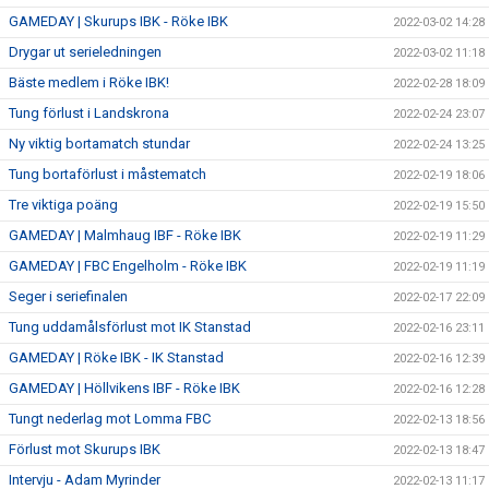
GAMEDAY | Skurups IBK - Röke IBK
2022-03-02 14:28
Drygar ut serieledningen
2022-03-02 11:18
Bäste medlem i Röke IBK!
2022-02-28 18:09
Tung förlust i Landskrona
2022-02-24 23:07
Ny viktig bortamatch stundar
2022-02-24 13:25
Tung bortaförlust i måstematch
2022-02-19 18:06
Tre viktiga poäng
2022-02-19 15:50
GAMEDAY | Malmhaug IBF - Röke IBK
2022-02-19 11:29
GAMEDAY | FBC Engelholm - Röke IBK
2022-02-19 11:19
Seger i seriefinalen
2022-02-17 22:09
Tung uddamålsförlust mot IK Stanstad
2022-02-16 23:11
GAMEDAY | Röke IBK - IK Stanstad
2022-02-16 12:39
GAMEDAY | Höllvikens IBF - Röke IBK
2022-02-16 12:28
Tungt nederlag mot Lomma FBC
2022-02-13 18:56
Förlust mot Skurups IBK
2022-02-13 18:47
Intervju - Adam Myrinder
2022-02-13 11:17