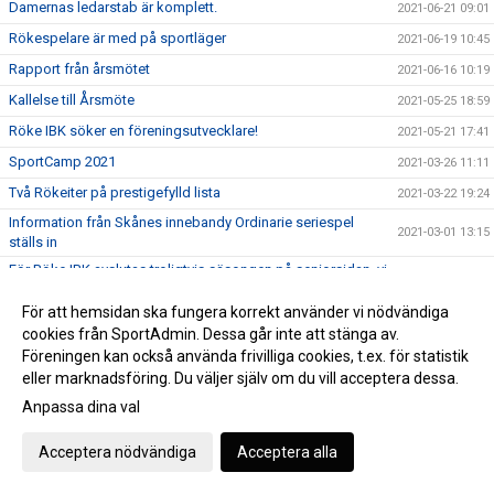
Damernas ledarstab är komplett.
2021-06-21 09:01
Rökespelare är med på sportläger
2021-06-19 10:45
Rapport från årsmötet
2021-06-16 10:19
Kallelse till Årsmöte
2021-05-25 18:59
Röke IBK söker en föreningsutvecklare!
2021-05-21 17:41
SportCamp 2021
2021-03-26 11:11
Två Rökeiter på prestigefylld lista
2021-03-22 19:24
Information från Skånes innebandy Ordinarie seriespel
2021-03-01 13:15
ställs in
För Röke IBK avslutas troligtvis säsongen på seniorsidan, vi
2021-02-26 14:43
väntar på besked!
För att hemsidan ska fungera korrekt använder vi nödvändiga
Uppdaterat läge gällande träning från och med 25 januari
2021-01-21 16:52
cookies från SportAdmin. Dessa går inte att stänga av.
Nya direktiv för att hindra smittspridningen
2020-12-21 18:20
Föreningen kan också använda frivilliga cookies, t.ex. för statistik
eller marknadsföring. Du väljer själv om du vill acceptera dessa.
GE BORT SPORT!
2020-12-03 08:48
Anpassa dina val
Black Friday på Intersport!
2020-11-20 14:52
Förlängda skärpta råd i Skåne
2020-11-17 17:01
Acceptera nödvändiga
Acceptera alla
Tomas Olsson ansvarig för Ungdomsverksamheten
2020-11-11 16:15