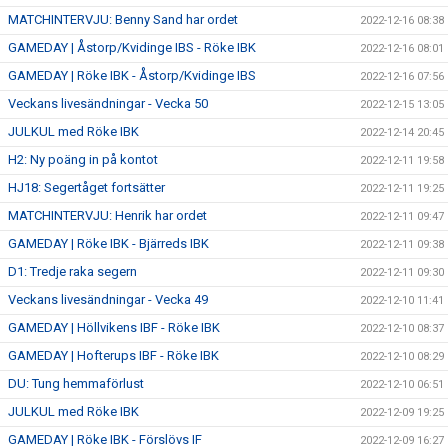
MATCHINTERVJU: Benny Sand har ordet
2022-12-16 08:38
GAMEDAY | Åstorp/Kvidinge IBS - Röke IBK
2022-12-16 08:01
GAMEDAY | Röke IBK - Åstorp/Kvidinge IBS
2022-12-16 07:56
Veckans livesändningar - Vecka 50
2022-12-15 13:05
JULKUL med Röke IBK
2022-12-14 20:45
H2: Ny poäng in på kontot
2022-12-11 19:58
HJ18: Segertåget fortsätter
2022-12-11 19:25
MATCHINTERVJU: Henrik har ordet
2022-12-11 09:47
GAMEDAY | Röke IBK - Bjärreds IBK
2022-12-11 09:38
D1: Tredje raka segern
2022-12-11 09:30
Veckans livesändningar - Vecka 49
2022-12-10 11:41
GAMEDAY | Höllvikens IBF - Röke IBK
2022-12-10 08:37
GAMEDAY | Hofterups IBF - Röke IBK
2022-12-10 08:29
DU: Tung hemmaförlust
2022-12-10 06:51
JULKUL med Röke IBK
2022-12-09 19:25
GAMEDAY | Röke IBK - Förslövs IF
2022-12-09 16:27