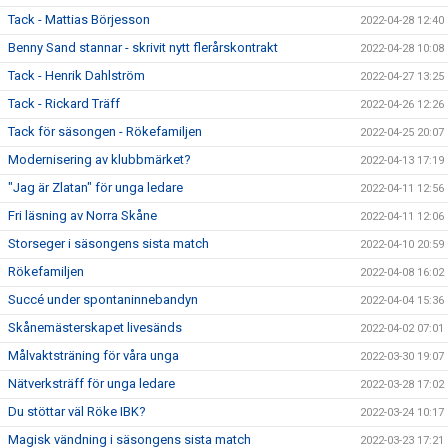
Tack - Mattias Börjesson
2022-04-28 12:40
Benny Sand stannar - skrivit nytt flerårskontrakt
2022-04-28 10:08
Tack - Henrik Dahlström
2022-04-27 13:25
Tack - Rickard Träff
2022-04-26 12:26
Tack för säsongen - Rökefamiljen
2022-04-25 20:07
Modernisering av klubbmärket?
2022-04-13 17:19
"Jag är Zlatan" för unga ledare
2022-04-11 12:56
Fri läsning av Norra Skåne
2022-04-11 12:06
Storseger i säsongens sista match
2022-04-10 20:59
Rökefamiljen
2022-04-08 16:02
Succé under spontaninnebandyn
2022-04-04 15:36
Skånemästerskapet livesänds
2022-04-02 07:01
Målvaktsträning för våra unga
2022-03-30 19:07
Nätverksträff för unga ledare
2022-03-28 17:02
Du stöttar väl Röke IBK?
2022-03-24 10:17
Magisk vändning i säsongens sista match
2022-03-23 17:21