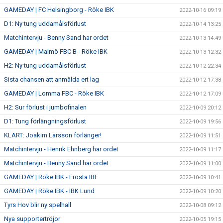
GAMEDAY | FC Helsingborg - Röke IBK
2022-10-16 09:19
D1: Ny tung uddamålsförlust
2022-10-14 13:25
Matchintervju - Benny Sand har ordet
2022-10-13 14:49
GAMEDAY | Malmö FBC B - Röke IBK
2022-10-13 12:32
H2: Ny tung uddamålsförlust
2022-10-12 22:34
Sista chansen att anmälda ert lag
2022-10-12 17:38
GAMEDAY | Lomma FBC - Röke IBK
2022-10-12 17:09
H2: Sur förlust i jumbofinalen
2022-10-09 20:12
D1: Tung förlängningsförlust
2022-10-09 19:56
KLART: Joakim Larsson förlänger!
2022-10-09 11:51
Matchintervju - Henrik Ehnberg har ordet
2022-10-09 11:17
Matchintervju - Benny Sand har ordet
2022-10-09 11:00
GAMEDAY | Röke IBK - Frosta IBF
2022-10-09 10:41
GAMEDAY | Röke IBK - IBK Lund
2022-10-09 10:20
Tyrs Hov blir ny spelhall
2022-10-08 09:12
Nya supportertröjor
2022-10-05 19:15