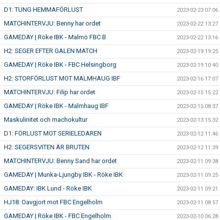
D1: TUNG HEMMAFÖRLUST
2023-02-23 07:06
MATCHINTERVJU: Benny har ordet
2023-02-22 13:27
GAMEDAY | Röke IBK - Malmö FBC B
2023-02-22 13:16
H2: SEGER EFTER GALEN MATCH
2023-02-19 19:25
GAMEDAY | Röke IBK - FBC Helsingborg
2023-02-19 10:40
H2: STORFÖRLUST MOT MALMHAUG IBF
2023-02-16 17:07
MATCHINTERVJU: Filip har ordet
2023-02-15 15:22
GAMEDAY | Röke IBK - Malmhaug IBF
2023-02-15 08:37
Maskulinitet och machokultur
2023-02-13 15:32
D1: FÖRLUST MOT SERIELEDAREN
2023-02-12 11:46
H2: SEGERSVITEN ÄR BRUTEN
2023-02-12 11:39
MATCHINTERVJU: Benny Sand har ordet
2023-02-11 09:38
GAMEDAY | Munka-Ljungby IBK - Röke IBK
2023-02-11 09:25
GAMEDAY: IBK Lund - Röke IBK
2023-02-11 09:21
HJ18: Oavgjort mot FBC Engelholm
2023-02-11 08:57
GAMEDAY | Röke IBK - FBC Engelholm
2023-02-10 06:28