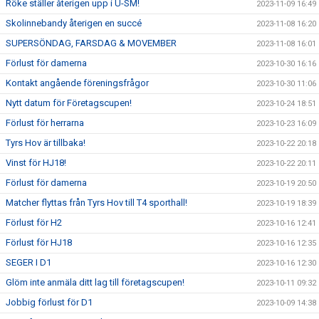
Röke ställer återigen upp i U-SM!
2023-11-09 16:49
Skolinnebandy återigen en succé
2023-11-08 16:20
SUPERSÖNDAG, FARSDAG & MOVEMBER
2023-11-08 16:01
Förlust för damerna
2023-10-30 16:16
Kontakt angående föreningsfrågor
2023-10-30 11:06
Nytt datum för Företagscupen!
2023-10-24 18:51
Förlust för herrarna
2023-10-23 16:09
Tyrs Hov är tillbaka!
2023-10-22 20:18
Vinst för HJ18!
2023-10-22 20:11
Förlust för damerna
2023-10-19 20:50
Matcher flyttas från Tyrs Hov till T4 sporthall!
2023-10-19 18:39
Förlust för H2
2023-10-16 12:41
Förlust för HJ18
2023-10-16 12:35
SEGER I D1
2023-10-16 12:30
Glöm inte anmäla ditt lag till företagscupen!
2023-10-11 09:32
Jobbig förlust för D1
2023-10-09 14:38