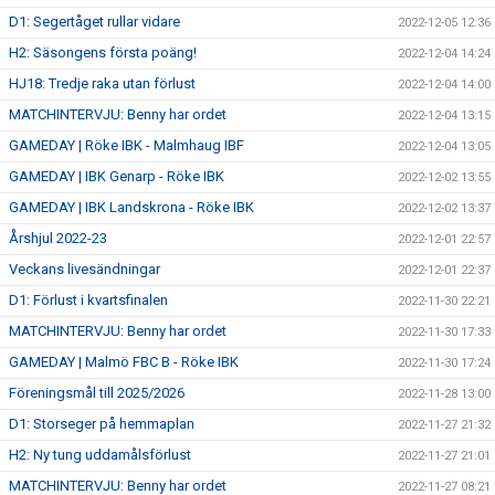
D1: Segertåget rullar vidare
2022-12-05 12:36
H2: Säsongens första poäng!
2022-12-04 14:24
HJ18: Tredje raka utan förlust
2022-12-04 14:00
MATCHINTERVJU: Benny har ordet
2022-12-04 13:15
GAMEDAY | Röke IBK - Malmhaug IBF
2022-12-04 13:05
GAMEDAY | IBK Genarp - Röke IBK
2022-12-02 13:55
GAMEDAY | IBK Landskrona - Röke IBK
2022-12-02 13:37
Årshjul 2022-23
2022-12-01 22:57
Veckans livesändningar
2022-12-01 22:37
D1: Förlust i kvartsfinalen
2022-11-30 22:21
MATCHINTERVJU: Benny har ordet
2022-11-30 17:33
GAMEDAY | Malmö FBC B - Röke IBK
2022-11-30 17:24
Föreningsmål till 2025/2026
2022-11-28 13:00
D1: Storseger på hemmaplan
2022-11-27 21:32
H2: Ny tung uddamålsförlust
2022-11-27 21:01
MATCHINTERVJU: Benny har ordet
2022-11-27 08:21