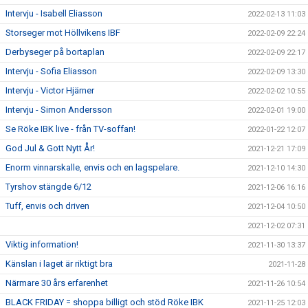
Intervju - Isabell Eliasson
2022-02-13 11:03
Storseger mot Höllvikens IBF
2022-02-09 22:24
Derbyseger på bortaplan
2022-02-09 22:17
Intervju - Sofia Eliasson
2022-02-09 13:30
Intervju - Victor Hjärner
2022-02-02 10:55
Intervju - Simon Andersson
2022-02-01 19:00
Se Röke IBK live - från TV-soffan!
2022-01-22 12:07
God Jul & Gott Nytt År!
2021-12-21 17:09
Enorm vinnarskalle, envis och en lagspelare.
2021-12-10 14:30
Tyrshov stängde 6/12
2021-12-06 16:16
Tuff, envis och driven
2021-12-04 10:50
2021-12-02 07:31
Viktig information!
2021-11-30 13:37
Känslan i laget är riktigt bra
2021-11-28
Närmare 30 års erfarenhet
2021-11-26 10:54
BLACK FRIDAY = shoppa billigt och stöd Röke IBK
2021-11-25 12:03