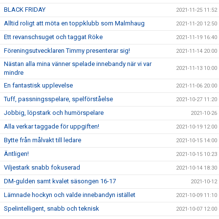
BLACK FRIDAY
2021-11-25 11:52
Alltid roligt att möta en toppklubb som Malmhaug
2021-11-20 12:50
Ett revanschsuget och taggat Röke
2021-11-19 16:40
Föreningsutvecklaren Timmy presenterar sig!
2021-11-14 20:00
Nästan alla mina vänner spelade innebandy när vi var
2021-11-13 10:00
mindre
En fantastisk upplevelse
2021-11-06 20:00
Tuff, passningsspelare, spelförståelse
2021-10-27 11:20
Jobbig, löpstark och humörspelare
2021-10-26
Alla verkar taggade för uppgiften!
2021-10-19 12:00
Bytte från målvakt till ledare
2021-10-15 14:00
Äntligen!
2021-10-15 10:23
Viljestark snabb fokuserad
2021-10-14 18:30
DM-gulden samt kvalet säsongen 16-17
2021-10-12
Lämnade hockyn och valde innebandyn istället
2021-10-09 11:10
Spelintelligent, snabb och teknisk
2021-10-07 12:00