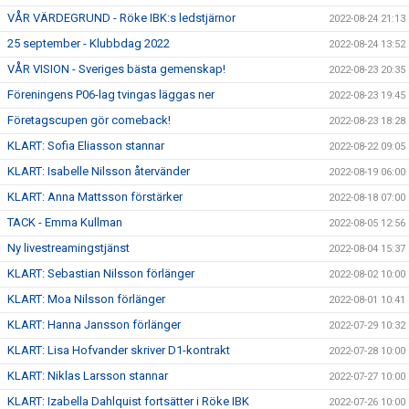
VÅR VÄRDEGRUND - Röke IBK:s ledstjärnor
2022-08-24 21:13
25 september - Klubbdag 2022
2022-08-24 13:52
VÅR VISION - Sveriges bästa gemenskap!
2022-08-23 20:35
Föreningens P06-lag tvingas läggas ner
2022-08-23 19:45
Företagscupen gör comeback!
2022-08-23 18:28
KLART: Sofia Eliasson stannar
2022-08-22 09:05
KLART: Isabelle Nilsson återvänder
2022-08-19 06:00
KLART: Anna Mattsson förstärker
2022-08-18 07:00
TACK - Emma Kullman
2022-08-05 12:56
Ny livestreamingstjänst
2022-08-04 15:37
KLART: Sebastian Nilsson förlänger
2022-08-02 10:00
KLART: Moa Nilsson förlänger
2022-08-01 10:41
KLART: Hanna Jansson förlänger
2022-07-29 10:32
KLART: Lisa Hofvander skriver D1-kontrakt
2022-07-28 10:00
KLART: Niklas Larsson stannar
2022-07-27 10:00
KLART: Izabella Dahlquist fortsätter i Röke IBK
2022-07-26 10:00