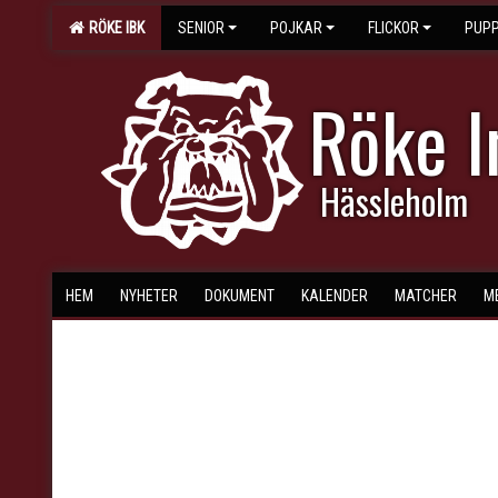
RÖKE IBK
SENIOR
POJKAR
FLICKOR
PUPP
Röke 
Hässleholm
HEM
NYHETER
DOKUMENT
KALENDER
MATCHER
M