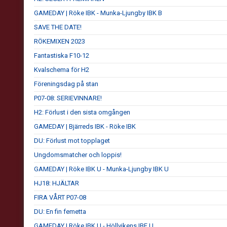
GAMEDAY | Röke IBK - Munka-Ljungby IBK B
SAVE THE DATE!
RÖKEMIXEN 2023
Fantastiska F10-12
Kvalschema för H2
Föreningsdag på stan
P07-08: SERIEVINNARE!
H2: Förlust i den sista omgången
GAMEDAY | Bjärreds IBK - Röke IBK
DU: Förlust mot topplaget
Ungdomsmatcher och loppis!
GAMEDAY | Röke IBK U - Munka-Ljungby IBK U
HJ18: HJÄLTAR
FIRA VÅRT P07-08
DU: En fin femetta
GAMEDAY | Röke IBK U - Höllvikens IBF U