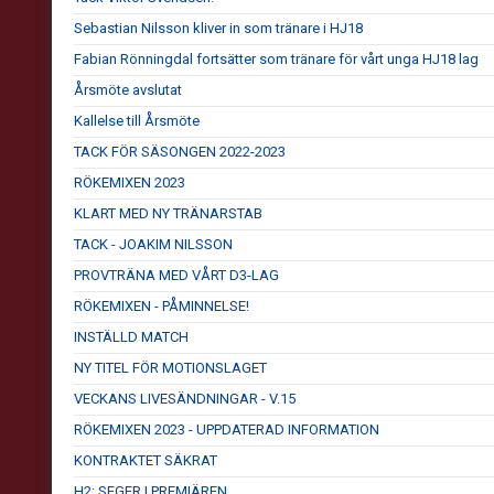
Sebastian Nilsson kliver in som tränare i HJ18
Fabian Rönningdal fortsätter som tränare för vårt unga HJ18 lag
Årsmöte avslutat
Kallelse till Årsmöte
TACK FÖR SÄSONGEN 2022-2023
RÖKEMIXEN 2023
KLART MED NY TRÄNARSTAB
TACK - JOAKIM NILSSON
PROVTRÄNA MED VÅRT D3-LAG
RÖKEMIXEN - PÅMINNELSE!
INSTÄLLD MATCH
NY TITEL FÖR MOTIONSLAGET
VECKANS LIVESÄNDNINGAR - V.15
RÖKEMIXEN 2023 - UPPDATERAD INFORMATION
KONTRAKTET SÄKRAT
H2: SEGER I PREMIÄREN