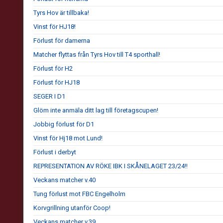
Tyrs Hov är tillbaka!
Vinst för HJ18!
Förlust för damerna
Matcher flyttas från Tyrs Hov till T4 sporthall!
Förlust för H2
Förlust för HJ18
SEGER I D1
Glöm inte anmäla ditt lag till företagscupen!
Jobbig förlust för D1
Vinst för Hj18 mot Lund!
Förlust i derbyt
REPRESENTATION AV RÖKE IBK I SKÅNELAGET 23/24!!
Veckans matcher v.40
Tung förlust mot FBC Engelholm
Korvgrillning utanför Coop!
Veckans matcher v.39