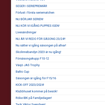
SEGER I SERIEPREMIÄR
Förlust i första seriematchen
NU BÖRJAR SERIEN!
NU KÖR VI IGÅNG PUPPIES IGEN!
Livesändningar
NU ÄR VI REDO FÖR SÄSONG 23/24!!
Nu sätter vi igång säsongen på allvar!
Skolinnebandyn 2023 är nu igång!
Försäsongskupp F10-12
Växjö JAS Trophy
Baltic Cup
Säsongen är igång för F15/16
KICK-OFF 2023/2024!
Klubbhuset kommer på besök!
Röke IBK på Familjedagen!
Tack Viktor Svendsen!