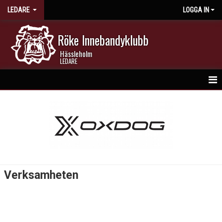
LEDARE
LOGGA IN
Röke Innebandyklubb
Hässleholm
LEDARE
HEM
NYHETER
VERKSAMHETEN
KONTAKT
Verksamheten
LÄNKAR