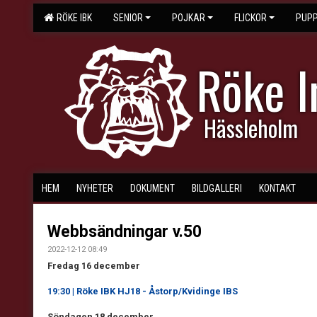
RÖKE IBK
SENIOR
POJKAR
FLICKOR
PUPP
Röke 
Hässleholm
HEM
NYHETER
DOKUMENT
BILDGALLERI
KONTAKT
Webbsändningar v.50
2022-12-12 08:49
Fredag 16 december
19:30 | Röke IBK HJ18 - Åstorp/Kvidinge IBS
Söndagen 18 december