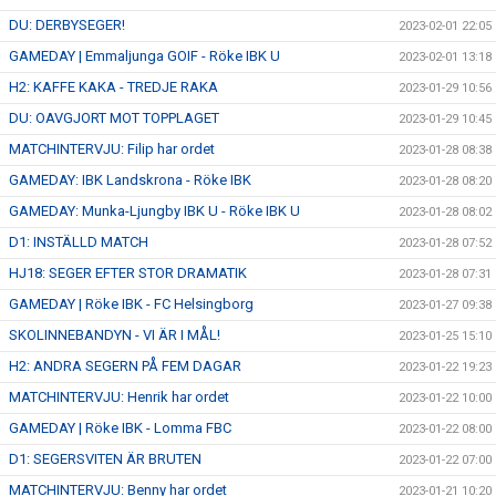
DU: DERBYSEGER!
2023-02-01 22:05
GAMEDAY | Emmaljunga GOIF - Röke IBK U
2023-02-01 13:18
H2: KAFFE KAKA - TREDJE RAKA
2023-01-29 10:56
DU: OAVGJORT MOT TOPPLAGET
2023-01-29 10:45
MATCHINTERVJU: Filip har ordet
2023-01-28 08:38
GAMEDAY: IBK Landskrona - Röke IBK
2023-01-28 08:20
GAMEDAY: Munka-Ljungby IBK U - Röke IBK U
2023-01-28 08:02
D1: INSTÄLLD MATCH
2023-01-28 07:52
HJ18: SEGER EFTER STOR DRAMATIK
2023-01-28 07:31
GAMEDAY | Röke IBK - FC Helsingborg
2023-01-27 09:38
SKOLINNEBANDYN - VI ÄR I MÅL!
2023-01-25 15:10
H2: ANDRA SEGERN PÅ FEM DAGAR
2023-01-22 19:23
MATCHINTERVJU: Henrik har ordet
2023-01-22 10:00
GAMEDAY | Röke IBK - Lomma FBC
2023-01-22 08:00
D1: SEGERSVITEN ÄR BRUTEN
2023-01-22 07:00
MATCHINTERVJU: Benny har ordet
2023-01-21 10:20