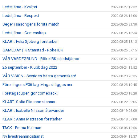
Ledstjärna - Kvalitet
2022-08-27 12:32
Ledstjärna - Respekt
2022-08-26 14:06
Seger i säsongens första match
2022-08-25 21:30
Ledstjärna - Gemenskap
2022-08-25 18:34
KLART: Felix Sjöberg förstärker
2022-08-25 13:13
GAMEDAY | IK Stanstad - Röke IBK
2022-08-25 07:15
VÅR VÄRDEGRUND - Röke IBK:s ledstjärnor
2022-08-24 21:13
25 september - Klubbdag 2022
2022-08-24 13:52
VÅR VISION - Sveriges bästa gemenskap!
2022-08-23 20:35
Föreningens P06-lag tvingas läggas ner
2022-08-23 19:45
Företagscupen gör comeback!
2022-08-23 18:28
KLART: Sofia Eliasson stannar
2022-08-22 09:05
KLART: Isabelle Nilsson återvänder
2022-08-19 06:00
KLART: Anna Mattsson förstärker
2022-08-18 07:00
TACK - Emma Kullman
2022-08-05 12:56
Ny livestreamingstjänst
2022-08-04 15:37