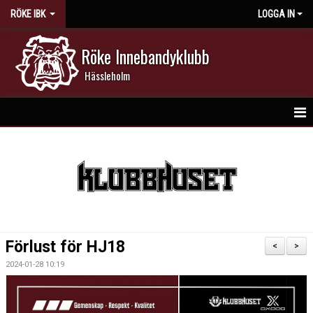
RÖKE IBK
LOGGA IN
Röke Innebandyklubb
Hässleholm
HEM
NYHETER
DOKUMENT
KALENDER
Förlust för HJ18
<
>
MATCHER
2024-01-28 10:19
MEDLEMSKAP