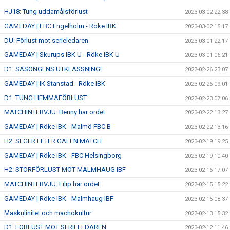
HJ18: Tung uddamålsförlust
2023-03-02 22:38
GAMEDAY | FBC Engelholm - Röke IBK
2023-03-02 15:17
DU: Förlust mot serieledaren
2023-03-01 22:17
GAMEDAY | Skurups IBK U - Röke IBK U
2023-03-01 06:21
D1: SÄSONGENS UTKLASSNING!
2023-02-26 23:07
GAMEDAY | IK Stanstad - Röke IBK
2023-02-26 09:01
D1: TUNG HEMMAFÖRLUST
2023-02-23 07:06
MATCHINTERVJU: Benny har ordet
2023-02-22 13:27
GAMEDAY | Röke IBK - Malmö FBC B
2023-02-22 13:16
H2: SEGER EFTER GALEN MATCH
2023-02-19 19:25
GAMEDAY | Röke IBK - FBC Helsingborg
2023-02-19 10:40
H2: STORFÖRLUST MOT MALMHAUG IBF
2023-02-16 17:07
MATCHINTERVJU: Filip har ordet
2023-02-15 15:22
GAMEDAY | Röke IBK - Malmhaug IBF
2023-02-15 08:37
Maskulinitet och machokultur
2023-02-13 15:32
D1: FÖRLUST MOT SERIELEDAREN
2023-02-12 11:46