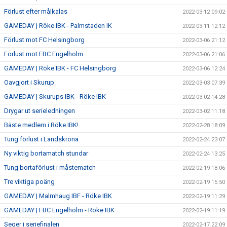
Förlust efter målkalas
2022-03-12 09:02
GAMEDAY | Röke IBK - Palmstaden IK
2022-03-11 12:12
Förlust mot FC Helsingborg
2022-03-06 21:12
Förlust mot FBC Engelholm
2022-03-06 21:06
GAMEDAY | Röke IBK - FC Helsingborg
2022-03-06 12:24
Oavgjort i Skurup
2022-03-03 07:39
GAMEDAY | Skurups IBK - Röke IBK
2022-03-02 14:28
Drygar ut serieledningen
2022-03-02 11:18
Bäste medlem i Röke IBK!
2022-02-28 18:09
Tung förlust i Landskrona
2022-02-24 23:07
Ny viktig bortamatch stundar
2022-02-24 13:25
Tung bortaförlust i måstematch
2022-02-19 18:06
Tre viktiga poäng
2022-02-19 15:50
GAMEDAY | Malmhaug IBF - Röke IBK
2022-02-19 11:29
GAMEDAY | FBC Engelholm - Röke IBK
2022-02-19 11:19
Seger i seriefinalen
2022-02-17 22:09