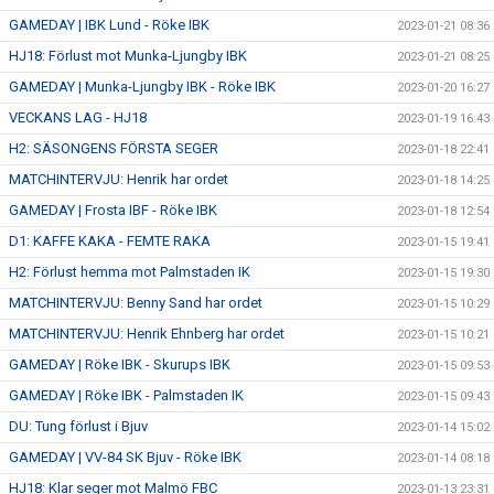
GAMEDAY | IBK Lund - Röke IBK
2023-01-21 08:36
HJ18: Förlust mot Munka-Ljungby IBK
2023-01-21 08:25
GAMEDAY | Munka-Ljungby IBK - Röke IBK
2023-01-20 16:27
VECKANS LAG - HJ18
2023-01-19 16:43
H2: SÄSONGENS FÖRSTA SEGER
2023-01-18 22:41
MATCHINTERVJU: Henrik har ordet
2023-01-18 14:25
GAMEDAY | Frosta IBF - Röke IBK
2023-01-18 12:54
D1: KAFFE KAKA - FEMTE RAKA
2023-01-15 19:41
H2: Förlust hemma mot Palmstaden IK
2023-01-15 19:30
MATCHINTERVJU: Benny Sand har ordet
2023-01-15 10:29
MATCHINTERVJU: Henrik Ehnberg har ordet
2023-01-15 10:21
GAMEDAY | Röke IBK - Skurups IBK
2023-01-15 09:53
GAMEDAY | Röke IBK - Palmstaden IK
2023-01-15 09:43
DU: Tung förlust i Bjuv
2023-01-14 15:02
GAMEDAY | VV-84 SK Bjuv - Röke IBK
2023-01-14 08:18
HJ18: Klar seger mot Malmö FBC
2023-01-13 23:31