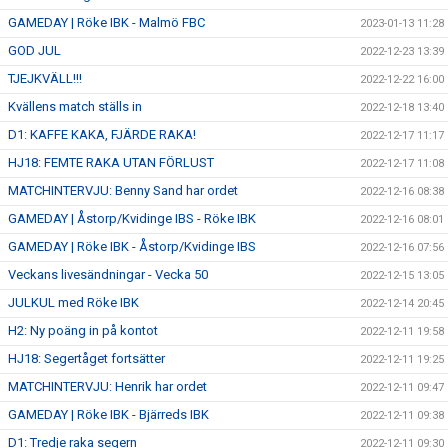
GAMEDAY | Röke IBK - Malmö FBC
2023-01-13 11:28
GOD JUL
2022-12-23 13:39
TJEJKVÄLL!!!
2022-12-22 16:00
Kvällens match ställs in
2022-12-18 13:40
D1: KAFFE KAKA, FJÄRDE RAKA!
2022-12-17 11:17
HJ18: FEMTE RAKA UTAN FÖRLUST
2022-12-17 11:08
MATCHINTERVJU: Benny Sand har ordet
2022-12-16 08:38
GAMEDAY | Åstorp/Kvidinge IBS - Röke IBK
2022-12-16 08:01
GAMEDAY | Röke IBK - Åstorp/Kvidinge IBS
2022-12-16 07:56
Veckans livesändningar - Vecka 50
2022-12-15 13:05
JULKUL med Röke IBK
2022-12-14 20:45
H2: Ny poäng in på kontot
2022-12-11 19:58
HJ18: Segertåget fortsätter
2022-12-11 19:25
MATCHINTERVJU: Henrik har ordet
2022-12-11 09:47
GAMEDAY | Röke IBK - Bjärreds IBK
2022-12-11 09:38
D1: Tredje raka segern
2022-12-11 09:30