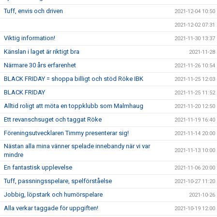
Tuff, envis och driven
2021-12-04 10:50
2021-12-02 07:31
Viktig information!
2021-11-30 13:37
Känslan i laget är riktigt bra
2021-11-28
Närmare 30 års erfarenhet
2021-11-26 10:54
BLACK FRIDAY = shoppa billigt och stöd Röke IBK
2021-11-25 12:03
BLACK FRIDAY
2021-11-25 11:52
Alltid roligt att möta en toppklubb som Malmhaug
2021-11-20 12:50
Ett revanschsuget och taggat Röke
2021-11-19 16:40
Föreningsutvecklaren Timmy presenterar sig!
2021-11-14 20:00
Nästan alla mina vänner spelade innebandy när vi var
2021-11-13 10:00
mindre
En fantastisk upplevelse
2021-11-06 20:00
Tuff, passningsspelare, spelförståelse
2021-10-27 11:20
Jobbig, löpstark och humörspelare
2021-10-26
Alla verkar taggade för uppgiften!
2021-10-19 12:00