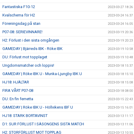
Fantastiska F10-12
2023-03-27 18:26
Kvalschema för H2
2023-03-24 16:37
Föreningsdag på stan
2023-03-24 16:05
P07-08: SERIEVINNARE!
2023-03-19 20:36
H2: Förlust i den sista omgången
2023-03-19 20:23
GAMEDAY | Bjärreds IBK - Röke IBK
2023-03-19 10:58
DU: Förlust mot topplaget
2023-03-19 10:48
Ungdomsmatcher och loppis!
2023-03-18 15:37
GAMEDAY | Röke IBK U - Munka-Ljungby IBK U
2023-03-18 15:10
HJ18: HJÄLTAR
2023-03-18 15:08
FIRA VÅRT P07-08
2023-03-18 08:00
DU: En fin femetta
2023-03-15 22:43
GAMEDAY | Röke IBK U - Höllvikens IBF U
2023-03-15 16:01
HJ18: STARK BORTAVINST
2023-03-13 11:17
D1: SUR FÖRLUST I SÄSONGENS SISTA MATCH
2023-03-13 11:06
H2: STORFÖRLUST MOT TOPPLAG
2023-03-13 10:55