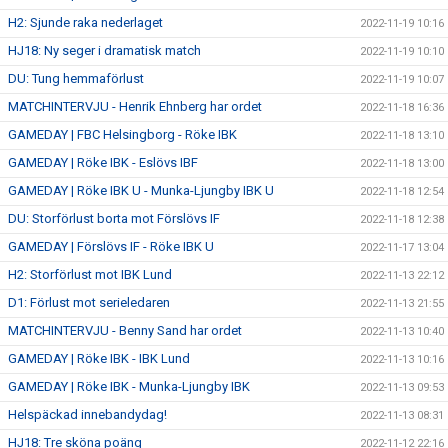
H2: Sjunde raka nederlaget
2022-11-19 10:16
HJ18: Ny seger i dramatisk match
2022-11-19 10:10
DU: Tung hemmaförlust
2022-11-19 10:07
MATCHINTERVJU - Henrik Ehnberg har ordet
2022-11-18 16:36
GAMEDAY | FBC Helsingborg - Röke IBK
2022-11-18 13:10
GAMEDAY | Röke IBK - Eslövs IBF
2022-11-18 13:00
GAMEDAY | Röke IBK U - Munka-Ljungby IBK U
2022-11-18 12:54
DU: Storförlust borta mot Förslövs IF
2022-11-18 12:38
GAMEDAY | Förslövs IF - Röke IBK U
2022-11-17 13:04
H2: Storförlust mot IBK Lund
2022-11-13 22:12
D1: Förlust mot serieledaren
2022-11-13 21:55
MATCHINTERVJU - Benny Sand har ordet
2022-11-13 10:40
GAMEDAY | Röke IBK - IBK Lund
2022-11-13 10:16
GAMEDAY | Röke IBK - Munka-Ljungby IBK
2022-11-13 09:53
Helspäckad innebandydag!
2022-11-13 08:31
HJ18: Tre sköna poäng
2022-11-12 22:16