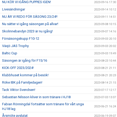
NU KÖR VI IGÅNG PUPPIES IGEN!
2023-09-16 17:30
Livesändningar
2023-09-14 10:12
NU ÄR VI REDO FÖR SÄSONG 23/24!!
2023-09-11 14:51
Nu sätter vi igång säsongen på allvar!
2023-09-08 10:15
Skolinnebandyn 2023 är nu igång!
2023-09-07 14:16
Försäsongskupp F10-12
2023-09-03 20:10
Växjö JAS Trophy
2023-09-03 20:02
Baltic Cup
2023-09-03 19:49
Säsongen är igång för F15/16
2023-08-23 10:44
KICK-OFF 2023/2024!
2023-08-21 21:11
Klubbhuset kommer på besök!
2023-08-21 20:23
Röke IBK på Familjedagen!
2023-08-14 21:15
Tack Viktor Svendsen!
2023-07-17 12:17
Sebastian Nilsson kliver in som tränare i HJ18
2023-07-03 13:07
Fabian Rönningdal fortsätter som tränare för vårt unga
2023-06-21 16:24
HJ18 lag
Årsmöte avslutat
2023-06-19 09:07