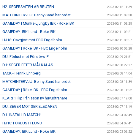
H2: SEGERSVITEN ÄR BRUTEN
2023-02-12 11:39
MATCHINTERVJU: Benny Sand har ordet
2023-02-11 09:38
GAMEDAY | Munka-Ljungby IBK - Röke IBK
2023-02-11 09:25
GAMEDAY: IBK Lund - Röke IBK
2023-02-11 09:21
HJ18: Oavgjort mot FBC Engelholm
2023-02-11 08:57
GAMEDAY | Röke IBK - FBC Engelholm
2023-02-10 06:28
DU: Förlust mot Förslövs IF
2023-02-09 21:51
D1: SEGER EFTER MÅLKALAS
2023-02-08 22:17
TACK - Henrik Ehnberg
2023-02-08 14:04
MATCHINTERVJU: Benny Sand har ordet
2023-02-08 11:39
GAMEDAY | Röke IBK - FBC Engelholm
2023-02-08 11:22
KLART: Filip Påhlsson ny huvudtränare
2023-02-07 19:00
DU: SEGER MOT SERIELEDAREN
2023-02-07 11:19
D1: INSTÄLLD MATCH!
2023-02-04 07:49
HJ18: FÖRLUST I LUND
2023-02-04 07:41
GAMEDAY: IBK Lund - Röke IBK
2023-02-03 06:22