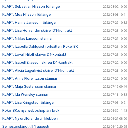
KLART: Sebastian Nilsson förlänger
2022-08-02 10:00
KLART: Moa Nilsson förlänger
2022-08-01 10:41
KLART: Hanna Jansson förlänger
2022-07-29 10:32
KLART: Lisa Hofvander skriver D1-kontrakt
2022-07-28 10:00
KLART: Niklas Larsson stannar
2022-07-27 10:00
KLART: Izabella Dahlquist fortsätter i Röke IBK
2022-07-26 10:00
KLART: Lovali Nilolf skriver D1-kontrakt
2022-07-25 10:00
KLART: Isabell Eliasson skriver D1-kontrakt
2022-07-22 10:00
KLART: Alicia Lagerkvist skriver D1-kontrakt
2022-07-21 10:00
KLART: Anna Florentzson stannar
2022-07-20 10:00
KLART: Maja Gustafsson stannar
2022-07-19 09:49
KLART: Ida Wensley stannar
2022-07-11 10:33
KLART: Lisa Kringstad förlänger
2022-07-05 10:21
Röke IBK:s nya webbshop är i bruk
2022-06-30 11:43
KLART: Ny ordförande till klubben
2022-06-27 08:00
Semesterstängt till 1 augusti
2022-06-12 20:25