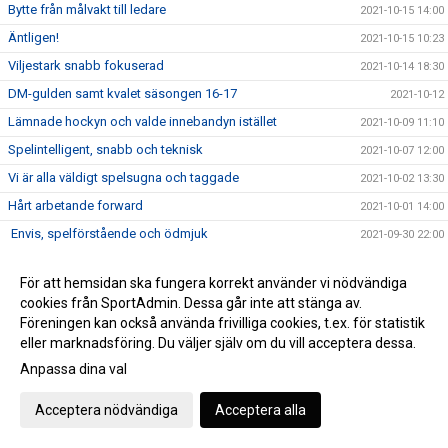
Bytte från målvakt till ledare
2021-10-15 14:00
Äntligen!
2021-10-15 10:23
Viljestark snabb fokuserad
2021-10-14 18:30
DM-gulden samt kvalet säsongen 16-17
2021-10-12
Lämnade hockyn och valde innebandyn istället
2021-10-09 11:10
Spelintelligent, snabb och teknisk
2021-10-07 12:00
Vi är alla väldigt spelsugna och taggade
2021-10-02 13:30
Hårt arbetande forward
2021-10-01 14:00
Envis, spelförstående och ödmjuk
2021-09-30 22:00
Världens roligaste sport
2021-09-24 14:00
För att hemsidan ska fungera korrekt använder vi nödvändiga
Laganda, glädje och tårar
2021-09-22 12:00
cookies från SportAdmin. Dessa går inte att stänga av.
Ljungbyhed Park 28/8-29/8
2021-09-05 10:54
Föreningen kan också använda frivilliga cookies, t.ex. för statistik
eller marknadsföring. Du väljer själv om du vill acceptera dessa.
Föreningsdagar 6-13/9 på Intersport, 25 % på Allt*
2021-09-03 08:19
Anpassa dina val
Kamp på allvar igen!
2021-08-31 21:50
Dags för intervju på damsidan
2021-08-26 18:15
Acceptera nödvändiga
Acceptera alla
Frida och Amanda startar skolprojekt
2021-08-25 18:58