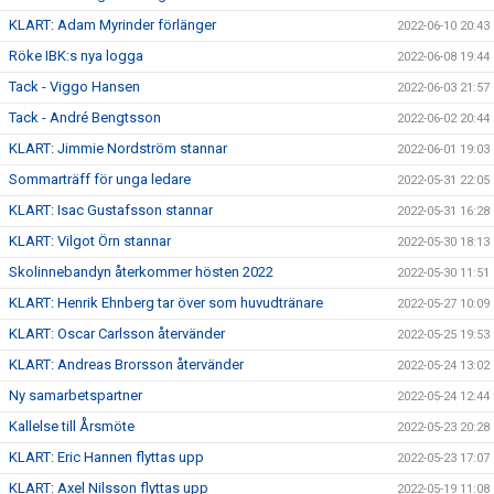
KLART: Adam Myrinder förlänger
2022-06-10 20:43
Röke IBK:s nya logga
2022-06-08 19:44
Tack - Viggo Hansen
2022-06-03 21:57
Tack - André Bengtsson
2022-06-02 20:44
KLART: Jimmie Nordström stannar
2022-06-01 19:03
Sommarträff för unga ledare
2022-05-31 22:05
KLART: Isac Gustafsson stannar
2022-05-31 16:28
KLART: Vilgot Örn stannar
2022-05-30 18:13
Skolinnebandyn återkommer hösten 2022
2022-05-30 11:51
KLART: Henrik Ehnberg tar över som huvudtränare
2022-05-27 10:09
KLART: Oscar Carlsson återvänder
2022-05-25 19:53
KLART: Andreas Brorsson återvänder
2022-05-24 13:02
Ny samarbetspartner
2022-05-24 12:44
Kallelse till Årsmöte
2022-05-23 20:28
KLART: Eric Hannen flyttas upp
2022-05-23 17:07
KLART: Axel Nilsson flyttas upp
2022-05-19 11:08