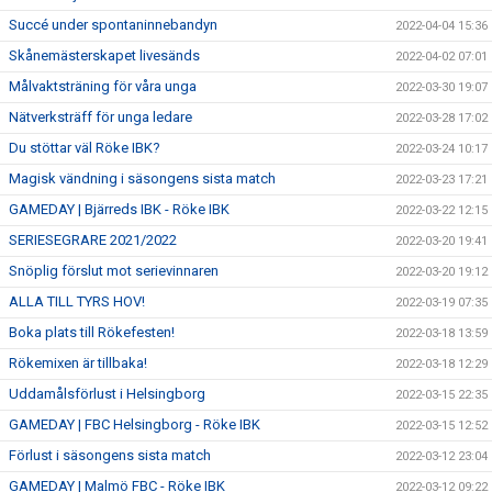
Succé under spontaninnebandyn
2022-04-04 15:36
Skånemästerskapet livesänds
2022-04-02 07:01
Målvaktsträning för våra unga
2022-03-30 19:07
Nätverksträff för unga ledare
2022-03-28 17:02
Du stöttar väl Röke IBK?
2022-03-24 10:17
Magisk vändning i säsongens sista match
2022-03-23 17:21
GAMEDAY | Bjärreds IBK - Röke IBK
2022-03-22 12:15
SERIESEGRARE 2021/2022
2022-03-20 19:41
Snöplig förslut mot serievinnaren
2022-03-20 19:12
ALLA TILL TYRS HOV!
2022-03-19 07:35
Boka plats till Rökefesten!
2022-03-18 13:59
Rökemixen är tillbaka!
2022-03-18 12:29
Uddamålsförlust i Helsingborg
2022-03-15 22:35
GAMEDAY | FBC Helsingborg - Röke IBK
2022-03-15 12:52
Förlust i säsongens sista match
2022-03-12 23:04
GAMEDAY | Malmö FBC - Röke IBK
2022-03-12 09:22