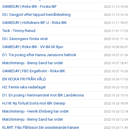
GAMEDAY | Röke IBK - Frosta IBF
2022-11-12 10:45
DU: Oavgjort efter tappad tremålsledning
2022-11-12 10:16
GAMEDAY | Höllvikens IBF U - Röke IBK
2022-11-11 18:07
Tack - Timmy Renud
2022-11-01 17:23
DU: Säsongens första vinst
2022-10-31 11:16
GAMEDAY | Röke IBK - VV-84 SK Bjuv
2022-10-30 06:07
D1: Tre poäng efter Hanna Janssons hattrick
2022-10-27 21:54
Matchintervju - Benny Sand har ordet
2022-10-27 18:41
GAMEDAY | FBC Engelholm - Röke IBK
2022-10-27 15:26
EN VECKA FRI FRÅN VÅLD
2022-10-24 17:53
H2: Femte raka nederlaget
2022-10-23 19:23
D1: En poäng i hemmamötet mot IBK Landskrona
2022-10-23 19:10
HJ18: Ny förlust borta mot IBK Genarp
2022-10-23 18:59
Matchintervju - Henrik Ehnberg har ordet
2022-10-23 12:18
Matchintervju - Benny Sand har ordet
2022-10-23 12:04
KLART: Filip Påhlsson blir assisterande tränare
2022-10-23 11:49