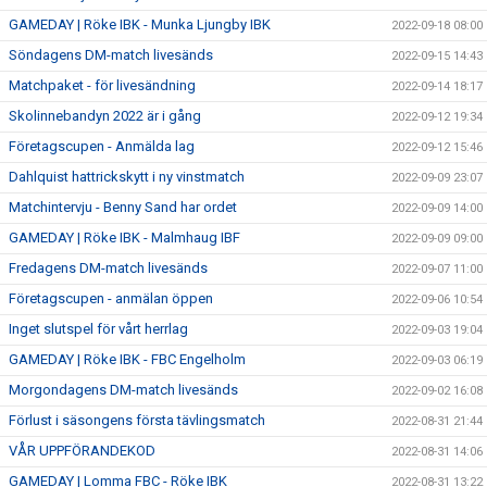
GAMEDAY | Röke IBK - Munka Ljungby IBK
2022-09-18 08:00
Söndagens DM-match livesänds
2022-09-15 14:43
Matchpaket - för livesändning
2022-09-14 18:17
Skolinnebandyn 2022 är i gång
2022-09-12 19:34
Företagscupen - Anmälda lag
2022-09-12 15:46
Dahlquist hattrickskytt i ny vinstmatch
2022-09-09 23:07
Matchintervju - Benny Sand har ordet
2022-09-09 14:00
GAMEDAY | Röke IBK - Malmhaug IBF
2022-09-09 09:00
Fredagens DM-match livesänds
2022-09-07 11:00
Företagscupen - anmälan öppen
2022-09-06 10:54
Inget slutspel för vårt herrlag
2022-09-03 19:04
GAMEDAY | Röke IBK - FBC Engelholm
2022-09-03 06:19
Morgondagens DM-match livesänds
2022-09-02 16:08
Förlust i säsongens första tävlingsmatch
2022-08-31 21:44
VÅR UPPFÖRANDEKOD
2022-08-31 14:06
GAMEDAY | Lomma FBC - Röke IBK
2022-08-31 13:22