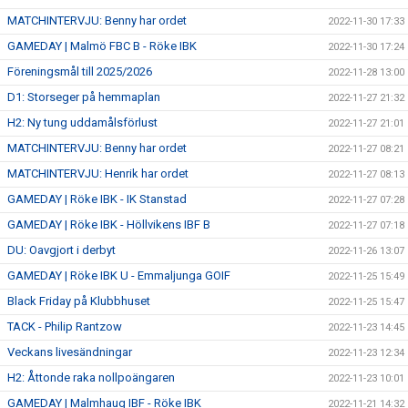
MATCHINTERVJU: Benny har ordet
2022-11-30 17:33
GAMEDAY | Malmö FBC B - Röke IBK
2022-11-30 17:24
Föreningsmål till 2025/2026
2022-11-28 13:00
D1: Storseger på hemmaplan
2022-11-27 21:32
H2: Ny tung uddamålsförlust
2022-11-27 21:01
MATCHINTERVJU: Benny har ordet
2022-11-27 08:21
MATCHINTERVJU: Henrik har ordet
2022-11-27 08:13
GAMEDAY | Röke IBK - IK Stanstad
2022-11-27 07:28
GAMEDAY | Röke IBK - Höllvikens IBF B
2022-11-27 07:18
DU: Oavgjort i derbyt
2022-11-26 13:07
GAMEDAY | Röke IBK U - Emmaljunga GOIF
2022-11-25 15:49
Black Friday på Klubbhuset
2022-11-25 15:47
TACK - Philip Rantzow
2022-11-23 14:45
Veckans livesändningar
2022-11-23 12:34
H2: Åttonde raka nollpoängaren
2022-11-23 10:01
GAMEDAY | Malmhaug IBF - Röke IBK
2022-11-21 14:32