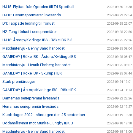
HJ18: Flyttad från Qpoolen till T4 Sporthall
2022-09-30 14:38
HJ18: Hemmapremiären livesänds
2022-09-29 22:54
D1: Tappade ledning till förlust
2022-09-25 23:07
H2: Tung förlust i seriepremiären
2022-09-25 22:56
HJ18: Åstorp/Kvidinge IBS - Röke IBK 2-3
2022-09-25 22:16
Matchintervju - Benny Sand har ordet
2022-09-25 09:04
GAMEDAY | Röke IBK - Åstorp/Kvidinge IBS
2022-09-25 08:47
Matchintervju - Henrik Ehnberg har ordet
2022-09-25 08:07
GAMEDAY | Röke IBK - Skurups IBK
2022-09-25 07:44
Stark premiärseger
2022-09-24 19:01
GAMEDAY | Åstorp/Kvidinge IBS - Röke IBK
2022-09-24 11:13
Damernas seriepremiär livesänds
2022-09-22 22:26
Herrarnas seriepremiär livesänds
2022-09-22 17:27
Klubbdagen 2022 - söndagen den 25 september
2022-09-19 19:38
Uddamålsvinst mot Munka-Ljungby IBK B
2022-09-18 19:18
Matchintervju - Benny Sand har ordet
2022-09-18 11:00