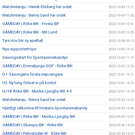
Matchintervju - Henrik Ehnberg har ordet
2022-10-09 11:17
Matchintervju - Benny Sand har ordet
2022-10-09 11:00
GAMEDAY | Röke IBK - Frosta IBF
2022-10-09 10:41
GAMEDAY | Röke IBK - IBK Lund
2022-10-09 10:20
Tyrs Hov blir ny spelhall
2022-10-08 09:12
Nya supportertröjor
2022-10-05 19:15
Säsongsstart för Spontaninnebandyn
2022-10-05 11:19
GAMEDAY | Emmaljunga GOIF - Röke IBK
2022-10-02 12:29
D1: Säsongens första trepoängare
2022-10-01 15:11
H2: Ny tung förlust in på kontot
2022-10-01 14:51
HJ18: Röke IBK - Munka-Ljungby IBK 4-5
2022-10-01 14:18
Matchintervju - Benny Sand har ordet
2022-09-30 15:52
Hjärtligt välkomna till höstens Spontaninnebandy
2022-09-30 15:40
GAMEDAY | Röke IBK - Munka-Ljungby IBK
2022-09-30 15:07
GAMEDAY | Skurups IBK - Röke IBK
2022-09-30 14:53
GAMEDAY | Palmstaden IK - Röke IBK
2022-09-30 14:47