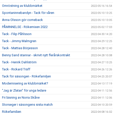
Omröstning av klubbmärket
2022-05-16 16:54
Spontaninnebandyn - Tack för våren
2022-05-10 13:25
Anna Olsson gör comeback
2022-05-10 13:05
PÅMINNELSE - Rökemixen 2022
2022-05-02 17:03
Tack - Filip Påhlsson
2022-04-30 14:20
Tack - Jimmy Malmgren
2022-04-29 12:25
Tack - Mattias Börjesson
2022-04-28 12:40
Benny Sand stannar - skrivit nytt flerårskontrakt
2022-04-28 10:08
Tack - Henrik Dahlström
2022-04-27 13:25
Tack - Rickard Träff
2022-04-26 12:26
Tack för säsongen - Rökefamiljen
2022-04-25 20:07
Modernisering av klubbmärket?
2022-04-13 17:19
"Jag är Zlatan" för unga ledare
2022-04-11 12:56
Fri läsning av Norra Skåne
2022-04-11 12:06
Storseger i säsongens sista match
2022-04-10 20:59
Rökefamiljen
2022-04-08 16:02