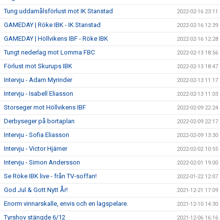
Tung uddamålsförlust mot IK Stanstad
2022-02-16 23:11
GAMEDAY | Röke IBK - IK Stanstad
2022-02-16 12:39
GAMEDAY | Höllvikens IBF - Röke IBK
2022-02-16 12:28
Tungt nederlag mot Lomma FBC
2022-02-13 18:56
Förlust mot Skurups IBK
2022-02-13 18:47
Intervju - Adam Myrinder
2022-02-13 11:17
Intervju - Isabell Eliasson
2022-02-13 11:03
Storseger mot Höllvikens IBF
2022-02-09 22:24
Derbyseger på bortaplan
2022-02-09 22:17
Intervju - Sofia Eliasson
2022-02-09 13:30
Intervju - Victor Hjärner
2022-02-02 10:55
Intervju - Simon Andersson
2022-02-01 19:00
Se Röke IBK live - från TV-soffan!
2022-01-22 12:07
God Jul & Gott Nytt År!
2021-12-21 17:09
Enorm vinnarskalle, envis och en lagspelare.
2021-12-10 14:30
Tyrshov stängde 6/12
2021-12-06 16:16