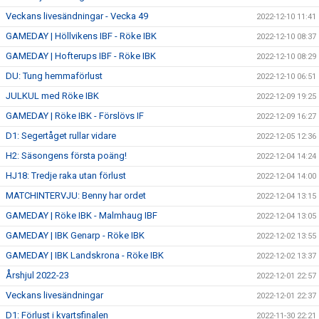
Veckans livesändningar - Vecka 49
2022-12-10 11:41
GAMEDAY | Höllvikens IBF - Röke IBK
2022-12-10 08:37
GAMEDAY | Hofterups IBF - Röke IBK
2022-12-10 08:29
DU: Tung hemmaförlust
2022-12-10 06:51
JULKUL med Röke IBK
2022-12-09 19:25
GAMEDAY | Röke IBK - Förslövs IF
2022-12-09 16:27
D1: Segertåget rullar vidare
2022-12-05 12:36
H2: Säsongens första poäng!
2022-12-04 14:24
HJ18: Tredje raka utan förlust
2022-12-04 14:00
MATCHINTERVJU: Benny har ordet
2022-12-04 13:15
GAMEDAY | Röke IBK - Malmhaug IBF
2022-12-04 13:05
GAMEDAY | IBK Genarp - Röke IBK
2022-12-02 13:55
GAMEDAY | IBK Landskrona - Röke IBK
2022-12-02 13:37
Årshjul 2022-23
2022-12-01 22:57
Veckans livesändningar
2022-12-01 22:37
D1: Förlust i kvartsfinalen
2022-11-30 22:21