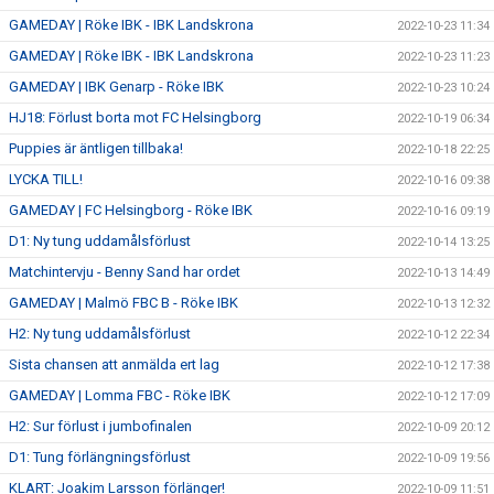
GAMEDAY | Röke IBK - IBK Landskrona
2022-10-23 11:34
GAMEDAY | Röke IBK - IBK Landskrona
2022-10-23 11:23
GAMEDAY | IBK Genarp - Röke IBK
2022-10-23 10:24
HJ18: Förlust borta mot FC Helsingborg
2022-10-19 06:34
Puppies är äntligen tillbaka!
2022-10-18 22:25
LYCKA TILL!
2022-10-16 09:38
GAMEDAY | FC Helsingborg - Röke IBK
2022-10-16 09:19
D1: Ny tung uddamålsförlust
2022-10-14 13:25
Matchintervju - Benny Sand har ordet
2022-10-13 14:49
GAMEDAY | Malmö FBC B - Röke IBK
2022-10-13 12:32
H2: Ny tung uddamålsförlust
2022-10-12 22:34
Sista chansen att anmälda ert lag
2022-10-12 17:38
GAMEDAY | Lomma FBC - Röke IBK
2022-10-12 17:09
H2: Sur förlust i jumbofinalen
2022-10-09 20:12
D1: Tung förlängningsförlust
2022-10-09 19:56
KLART: Joakim Larsson förlänger!
2022-10-09 11:51