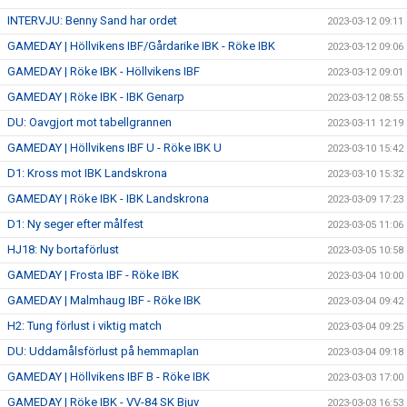
INTERVJU: Benny Sand har ordet
2023-03-12 09:11
GAMEDAY | Höllvikens IBF/Gårdarike IBK - Röke IBK
2023-03-12 09:06
GAMEDAY | Röke IBK - Höllvikens IBF
2023-03-12 09:01
GAMEDAY | Röke IBK - IBK Genarp
2023-03-12 08:55
DU: Oavgjort mot tabellgrannen
2023-03-11 12:19
GAMEDAY | Höllvikens IBF U - Röke IBK U
2023-03-10 15:42
D1: Kross mot IBK Landskrona
2023-03-10 15:32
GAMEDAY | Röke IBK - IBK Landskrona
2023-03-09 17:23
D1: Ny seger efter målfest
2023-03-05 11:06
HJ18: Ny bortaförlust
2023-03-05 10:58
GAMEDAY | Frosta IBF - Röke IBK
2023-03-04 10:00
GAMEDAY | Malmhaug IBF - Röke IBK
2023-03-04 09:42
H2: Tung förlust i viktig match
2023-03-04 09:25
DU: Uddamålsförlust på hemmaplan
2023-03-04 09:18
GAMEDAY | Höllvikens IBF B - Röke IBK
2023-03-03 17:00
GAMEDAY | Röke IBK - VV-84 SK Bjuv
2023-03-03 16:53