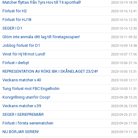
Matcher flyttas från Tyrs Hov till T4 sporthall!
2023-10-19 18:39
Förlust för H2
2023-10-16 12:41
Förlust för HJ18
2023-10-16 12:35
SEGER I D1
2023-10-16 12:30
Glöm inte anmäla ditt lag till företagscupen!
2023-10-11 09:32
Jobbig förlust för D1
2023-10-09 14:38
Vinst för Hj18 mot Lund!
2023-10-07 17:56
Förlust i derbyt
2023-10-06 21:16
REPRESENTATION AV RÖKE IBK I SKÅNELAGET 23/24!!
2023-10-05 15:31
Veckans matcher v.40
2023-10-03 12:17
Tung förlust mot FBC Engelholm
2023-10-03 11:31
Korvgrillning utanför Coop!
2023-09-28 15:25
Veckans matcher v.39
2023-09-26 13:09
SEGER I SERIEPREMIÄR
2023-09-25 21:51
Förlust i första seriematchen
2023-09-24 17:00
NU BÖRJAR SERIEN!
2023-09-19 11:26