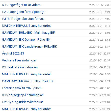
D1: Segertåget rullar vidare
2022-12-05 12:36
H2: Säsongens första poäng!
2022-12-04 14:24
HJ18: Tredje raka utan förlust
2022-12-04 14:00
MATCHINTERVJU: Benny har ordet
2022-12-04 13:15
GAMEDAY | Röke IBK - Malmhaug IBF
2022-12-04 13:05
GAMEDAY | IBK Genarp - Röke IBK
2022-12-02 13:55
GAMEDAY | IBK Landskrona - Röke IBK
2022-12-02 13:37
Årshjul 2022-23
2022-12-01 22:57
Veckans livesändningar
2022-12-01 22:37
D1: Förlust i kvartsfinalen
2022-11-30 22:21
MATCHINTERVJU: Benny har ordet
2022-11-30 17:33
GAMEDAY | Malmö FBC B - Röke IBK
2022-11-30 17:24
Föreningsmål till 2025/2026
2022-11-28 13:00
D1: Storseger på hemmaplan
2022-11-27 21:32
H2: Ny tung uddamålsförlust
2022-11-27 21:01
MATCHINTERVJU: Benny har ordet
2022-11-27 08:21