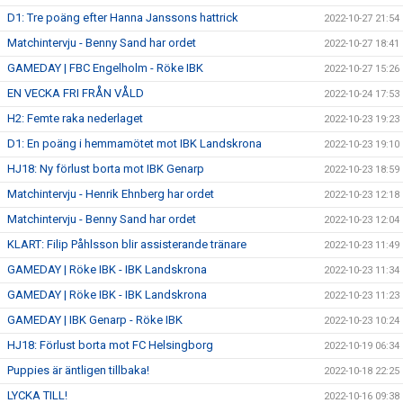
D1: Tre poäng efter Hanna Janssons hattrick
2022-10-27 21:54
Matchintervju - Benny Sand har ordet
2022-10-27 18:41
GAMEDAY | FBC Engelholm - Röke IBK
2022-10-27 15:26
EN VECKA FRI FRÅN VÅLD
2022-10-24 17:53
H2: Femte raka nederlaget
2022-10-23 19:23
D1: En poäng i hemmamötet mot IBK Landskrona
2022-10-23 19:10
HJ18: Ny förlust borta mot IBK Genarp
2022-10-23 18:59
Matchintervju - Henrik Ehnberg har ordet
2022-10-23 12:18
Matchintervju - Benny Sand har ordet
2022-10-23 12:04
KLART: Filip Påhlsson blir assisterande tränare
2022-10-23 11:49
GAMEDAY | Röke IBK - IBK Landskrona
2022-10-23 11:34
GAMEDAY | Röke IBK - IBK Landskrona
2022-10-23 11:23
GAMEDAY | IBK Genarp - Röke IBK
2022-10-23 10:24
HJ18: Förlust borta mot FC Helsingborg
2022-10-19 06:34
Puppies är äntligen tillbaka!
2022-10-18 22:25
LYCKA TILL!
2022-10-16 09:38