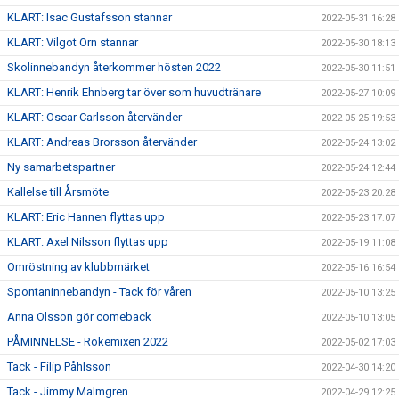
KLART: Isac Gustafsson stannar
2022-05-31 16:28
KLART: Vilgot Örn stannar
2022-05-30 18:13
Skolinnebandyn återkommer hösten 2022
2022-05-30 11:51
KLART: Henrik Ehnberg tar över som huvudtränare
2022-05-27 10:09
KLART: Oscar Carlsson återvänder
2022-05-25 19:53
KLART: Andreas Brorsson återvänder
2022-05-24 13:02
Ny samarbetspartner
2022-05-24 12:44
Kallelse till Årsmöte
2022-05-23 20:28
KLART: Eric Hannen flyttas upp
2022-05-23 17:07
KLART: Axel Nilsson flyttas upp
2022-05-19 11:08
Omröstning av klubbmärket
2022-05-16 16:54
Spontaninnebandyn - Tack för våren
2022-05-10 13:25
Anna Olsson gör comeback
2022-05-10 13:05
PÅMINNELSE - Rökemixen 2022
2022-05-02 17:03
Tack - Filip Påhlsson
2022-04-30 14:20
Tack - Jimmy Malmgren
2022-04-29 12:25