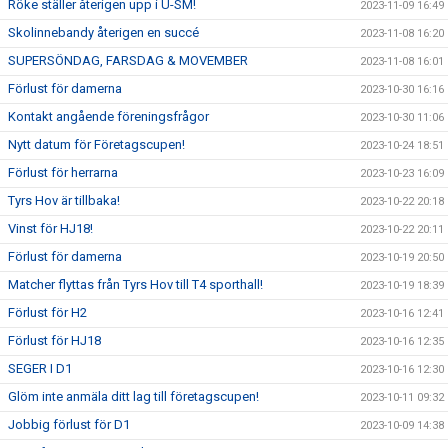
Röke ställer återigen upp i U-SM!
2023-11-09 16:49
Skolinnebandy återigen en succé
2023-11-08 16:20
SUPERSÖNDAG, FARSDAG & MOVEMBER
2023-11-08 16:01
Förlust för damerna
2023-10-30 16:16
Kontakt angående föreningsfrågor
2023-10-30 11:06
Nytt datum för Företagscupen!
2023-10-24 18:51
Förlust för herrarna
2023-10-23 16:09
Tyrs Hov är tillbaka!
2023-10-22 20:18
Vinst för HJ18!
2023-10-22 20:11
Förlust för damerna
2023-10-19 20:50
Matcher flyttas från Tyrs Hov till T4 sporthall!
2023-10-19 18:39
Förlust för H2
2023-10-16 12:41
Förlust för HJ18
2023-10-16 12:35
SEGER I D1
2023-10-16 12:30
Glöm inte anmäla ditt lag till företagscupen!
2023-10-11 09:32
Jobbig förlust för D1
2023-10-09 14:38