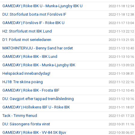
GAMEDAY | Röke IBK U - Munka-Ljungby IBK U
2022-11-18 12:54
DU: Storförlust borta mot Förslövs IF
2022-11-18 12:38
GAMEDAY | Förslövs IF - Röke IBK U
2022-11-17 13:04
H2: Storförlust mot IBK Lund
2022-11-13 22:12
D1: Förlust mot serieledaren
2022-11-13 21:55
MATCHINTERVJU - Benny Sand har ordet
2022-11-13 10:40
GAMEDAY | Röke IBK - IBK Lund
2022-11-13 10:16
GAMEDAY | Röke IBK - Munka-Ljungby IBK
2022-11-13 09:53
Helspäckad innebandydag!
2022-11-13 08:31
HJ18: Tre sköna poäng
2022-11-12 22:16
GAMEDAY | Röke IBK - Frosta IBF
2022-11-12 10:45
DU: Oavgjort efter tappad tremålsledning
2022-11-12 10:16
GAMEDAY | Höllvikens IBF U - Röke IBK
2022-11-11 18:07
Tack - Timmy Renud
2022-11-01 17:23
DU: Säsongens första vinst
2022-10-31 11:16
GAMEDAY | Röke IBK - VV-84 SK Bjuv
2022-10-30 06:07