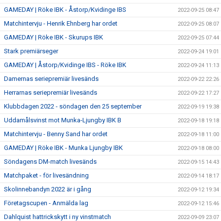
GAMEDAY | Röke IBK - Åstorp/Kvidinge IBS
2022-09-25 08:47
Matchintervju - Henrik Ehnberg har ordet
2022-09-25 08:07
GAMEDAY | Röke IBK - Skurups IBK
2022-09-25 07:44
Stark premiärseger
2022-09-24 19:01
GAMEDAY | Åstorp/Kvidinge IBS - Röke IBK
2022-09-24 11:13
Damernas seriepremiär livesänds
2022-09-22 22:26
Herrarnas seriepremiär livesänds
2022-09-22 17:27
Klubbdagen 2022 - söndagen den 25 september
2022-09-19 19:38
Uddamålsvinst mot Munka-Ljungby IBK B
2022-09-18 19:18
Matchintervju - Benny Sand har ordet
2022-09-18 11:00
GAMEDAY | Röke IBK - Munka Ljungby IBK
2022-09-18 08:00
Söndagens DM-match livesänds
2022-09-15 14:43
Matchpaket - för livesändning
2022-09-14 18:17
Skolinnebandyn 2022 är i gång
2022-09-12 19:34
Företagscupen - Anmälda lag
2022-09-12 15:46
Dahlquist hattrickskytt i ny vinstmatch
2022-09-09 23:07