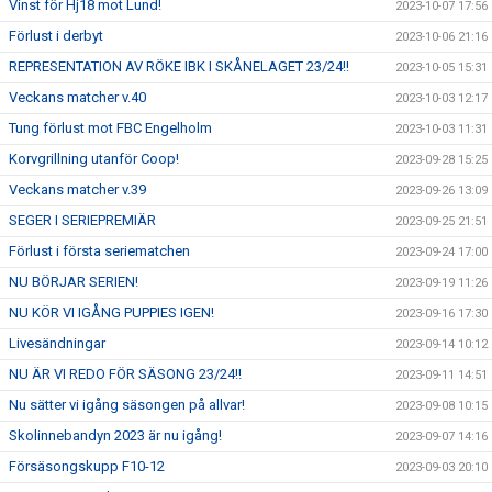
Vinst för Hj18 mot Lund!
2023-10-07 17:56
Förlust i derbyt
2023-10-06 21:16
REPRESENTATION AV RÖKE IBK I SKÅNELAGET 23/24!!
2023-10-05 15:31
Veckans matcher v.40
2023-10-03 12:17
Tung förlust mot FBC Engelholm
2023-10-03 11:31
Korvgrillning utanför Coop!
2023-09-28 15:25
Veckans matcher v.39
2023-09-26 13:09
SEGER I SERIEPREMIÄR
2023-09-25 21:51
Förlust i första seriematchen
2023-09-24 17:00
NU BÖRJAR SERIEN!
2023-09-19 11:26
NU KÖR VI IGÅNG PUPPIES IGEN!
2023-09-16 17:30
Livesändningar
2023-09-14 10:12
NU ÄR VI REDO FÖR SÄSONG 23/24!!
2023-09-11 14:51
Nu sätter vi igång säsongen på allvar!
2023-09-08 10:15
Skolinnebandyn 2023 är nu igång!
2023-09-07 14:16
Försäsongskupp F10-12
2023-09-03 20:10