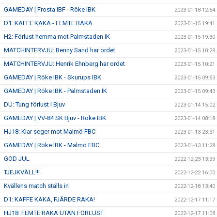
GAMEDAY | Frosta IBF - Röke IBK
2023-01-18 12:54
D1: KAFFE KAKA - FEMTE RAKA
2023-01-15 19:41
H2: Förlust hemma mot Palmstaden IK
2023-01-15 19:30
MATCHINTERVJU: Benny Sand har ordet
2023-01-15 10:29
MATCHINTERVJU: Henrik Ehnberg har ordet
2023-01-15 10:21
GAMEDAY | Röke IBK - Skurups IBK
2023-01-15 09:53
GAMEDAY | Röke IBK - Palmstaden IK
2023-01-15 09:43
DU: Tung förlust i Bjuv
2023-01-14 15:02
GAMEDAY | VV-84 SK Bjuv - Röke IBK
2023-01-14 08:18
HJ18: Klar seger mot Malmö FBC
2023-01-13 23:31
GAMEDAY | Röke IBK - Malmö FBC
2023-01-13 11:28
GOD JUL
2022-12-23 13:39
TJEJKVÄLL!!!
2022-12-22 16:00
Kvällens match ställs in
2022-12-18 13:40
D1: KAFFE KAKA, FJÄRDE RAKA!
2022-12-17 11:17
HJ18: FEMTE RAKA UTAN FÖRLUST
2022-12-17 11:08