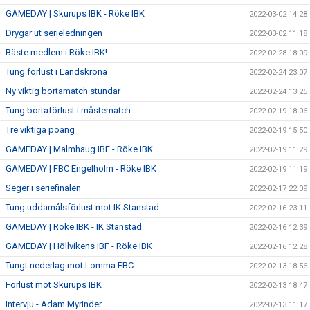
GAMEDAY | Skurups IBK - Röke IBK
2022-03-02 14:28
Drygar ut serieledningen
2022-03-02 11:18
Bäste medlem i Röke IBK!
2022-02-28 18:09
Tung förlust i Landskrona
2022-02-24 23:07
Ny viktig bortamatch stundar
2022-02-24 13:25
Tung bortaförlust i måstematch
2022-02-19 18:06
Tre viktiga poäng
2022-02-19 15:50
GAMEDAY | Malmhaug IBF - Röke IBK
2022-02-19 11:29
GAMEDAY | FBC Engelholm - Röke IBK
2022-02-19 11:19
Seger i seriefinalen
2022-02-17 22:09
Tung uddamålsförlust mot IK Stanstad
2022-02-16 23:11
GAMEDAY | Röke IBK - IK Stanstad
2022-02-16 12:39
GAMEDAY | Höllvikens IBF - Röke IBK
2022-02-16 12:28
Tungt nederlag mot Lomma FBC
2022-02-13 18:56
Förlust mot Skurups IBK
2022-02-13 18:47
Intervju - Adam Myrinder
2022-02-13 11:17