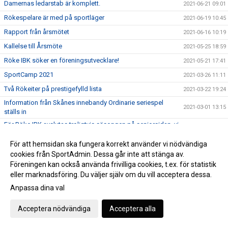
Damernas ledarstab är komplett.
2021-06-21 09:01
Rökespelare är med på sportläger
2021-06-19 10:45
Rapport från årsmötet
2021-06-16 10:19
Kallelse till Årsmöte
2021-05-25 18:59
Röke IBK söker en föreningsutvecklare!
2021-05-21 17:41
SportCamp 2021
2021-03-26 11:11
Två Rökeiter på prestigefylld lista
2021-03-22 19:24
Information från Skånes innebandy Ordinarie seriespel
2021-03-01 13:15
ställs in
För Röke IBK avslutas troligtvis säsongen på seniorsidan, vi
2021-02-26 14:43
väntar på besked!
För att hemsidan ska fungera korrekt använder vi nödvändiga
Uppdaterat läge gällande träning från och med 25 januari
2021-01-21 16:52
cookies från SportAdmin. Dessa går inte att stänga av.
Nya direktiv för att hindra smittspridningen
2020-12-21 18:20
Föreningen kan också använda frivilliga cookies, t.ex. för statistik
eller marknadsföring. Du väljer själv om du vill acceptera dessa.
GE BORT SPORT!
2020-12-03 08:48
Anpassa dina val
Black Friday på Intersport!
2020-11-20 14:52
Förlängda skärpta råd i Skåne
2020-11-17 17:01
Acceptera nödvändiga
Acceptera alla
Tomas Olsson ansvarig för Ungdomsverksamheten
2020-11-11 16:15