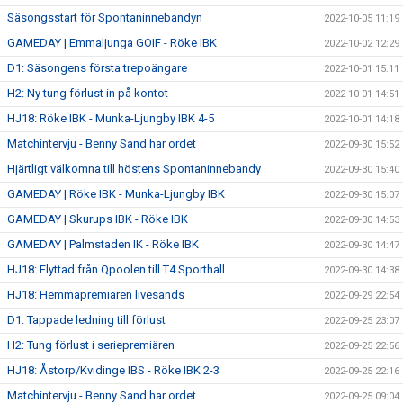
Säsongsstart för Spontaninnebandyn
2022-10-05 11:19
GAMEDAY | Emmaljunga GOIF - Röke IBK
2022-10-02 12:29
D1: Säsongens första trepoängare
2022-10-01 15:11
H2: Ny tung förlust in på kontot
2022-10-01 14:51
HJ18: Röke IBK - Munka-Ljungby IBK 4-5
2022-10-01 14:18
Matchintervju - Benny Sand har ordet
2022-09-30 15:52
Hjärtligt välkomna till höstens Spontaninnebandy
2022-09-30 15:40
GAMEDAY | Röke IBK - Munka-Ljungby IBK
2022-09-30 15:07
GAMEDAY | Skurups IBK - Röke IBK
2022-09-30 14:53
GAMEDAY | Palmstaden IK - Röke IBK
2022-09-30 14:47
HJ18: Flyttad från Qpoolen till T4 Sporthall
2022-09-30 14:38
HJ18: Hemmapremiären livesänds
2022-09-29 22:54
D1: Tappade ledning till förlust
2022-09-25 23:07
H2: Tung förlust i seriepremiären
2022-09-25 22:56
HJ18: Åstorp/Kvidinge IBS - Röke IBK 2-3
2022-09-25 22:16
Matchintervju - Benny Sand har ordet
2022-09-25 09:04