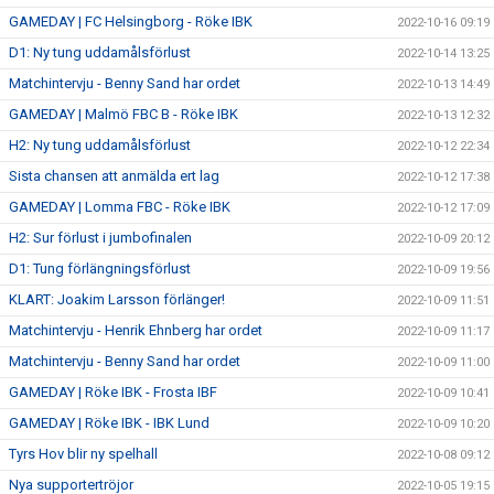
GAMEDAY | FC Helsingborg - Röke IBK
2022-10-16 09:19
D1: Ny tung uddamålsförlust
2022-10-14 13:25
Matchintervju - Benny Sand har ordet
2022-10-13 14:49
GAMEDAY | Malmö FBC B - Röke IBK
2022-10-13 12:32
H2: Ny tung uddamålsförlust
2022-10-12 22:34
Sista chansen att anmälda ert lag
2022-10-12 17:38
GAMEDAY | Lomma FBC - Röke IBK
2022-10-12 17:09
H2: Sur förlust i jumbofinalen
2022-10-09 20:12
D1: Tung förlängningsförlust
2022-10-09 19:56
KLART: Joakim Larsson förlänger!
2022-10-09 11:51
Matchintervju - Henrik Ehnberg har ordet
2022-10-09 11:17
Matchintervju - Benny Sand har ordet
2022-10-09 11:00
GAMEDAY | Röke IBK - Frosta IBF
2022-10-09 10:41
GAMEDAY | Röke IBK - IBK Lund
2022-10-09 10:20
Tyrs Hov blir ny spelhall
2022-10-08 09:12
Nya supportertröjor
2022-10-05 19:15