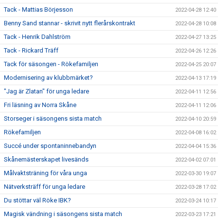
Tack - Mattias Börjesson
2022-04-28 12:40
Benny Sand stannar - skrivit nytt flerårskontrakt
2022-04-28 10:08
Tack - Henrik Dahlström
2022-04-27 13:25
Tack - Rickard Träff
2022-04-26 12:26
Tack för säsongen - Rökefamiljen
2022-04-25 20:07
Modernisering av klubbmärket?
2022-04-13 17:19
"Jag är Zlatan" för unga ledare
2022-04-11 12:56
Fri läsning av Norra Skåne
2022-04-11 12:06
Storseger i säsongens sista match
2022-04-10 20:59
Rökefamiljen
2022-04-08 16:02
Succé under spontaninnebandyn
2022-04-04 15:36
Skånemästerskapet livesänds
2022-04-02 07:01
Målvaktsträning för våra unga
2022-03-30 19:07
Nätverksträff för unga ledare
2022-03-28 17:02
Du stöttar väl Röke IBK?
2022-03-24 10:17
Magisk vändning i säsongens sista match
2022-03-23 17:21