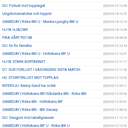
DU: Förlust mot topplaget
2023-03-19 10:48
Ungdomsmatcher och loppis!
2023-03-18 15:37
GAMEDAY | Röke IBK U - Munka-Ljungby IBK U
2023-03-18 15:10
HJ18: HJÄLTAR
2023-03-18 15:08
FIRA VÅRT P07-08
2023-03-18 08:00
DU: En fin femetta
2023-03-15 22:43
GAMEDAY | Röke IBK U - Höllvikens IBF U
2023-03-15 16:01
HJ18: STARK BORTAVINST
2023-03-13 11:17
D1: SUR FÖRLUST I SÄSONGENS SISTA MATCH
2023-03-13 11:06
H2: STORFÖRLUST MOT TOPPLAG
2023-03-13 10:55
INTERVJU: Benny Sand har ordet
2023-03-12 09:11
GAMEDAY | Höllvikens IBF/Gårdarike IBK - Röke IBK
2023-03-12 09:06
GAMEDAY | Röke IBK - Höllvikens IBF
2023-03-12 09:01
GAMEDAY | Röke IBK - IBK Genarp
2023-03-12 08:55
DU: Oavgjort mot tabellgrannen
2023-03-11 12:19
GAMEDAY | Höllvikens IBF U - Röke IBK U
2023-03-10 15:42