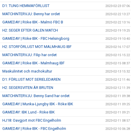
D1: TUNG HEMMAFÖRLUST
2023-02-23 07:06
MATCHINTERVJU: Benny har ordet
2023-02-22 13:27
GAMEDAY | Röke IBK - Malmö FBC B
2023-02-22 13:16
H2: SEGER EFTER GALEN MATCH
2023-02-19 19:25
GAMEDAY | Röke IBK - FBC Helsingborg
2023-02-19 10:40
H2: STORFÖRLUST MOT MALMHAUG IBF
2023-02-16 17:07
MATCHINTERVJU: Filip har ordet
2023-02-15 15:22
GAMEDAY | Röke IBK - Malmhaug IBF
2023-02-15 08:37
Maskulinitet och machokultur
2023-02-13 15:32
D1: FÖRLUST MOT SERIELEDAREN
2023-02-12 11:46
H2: SEGERSVITEN ÄR BRUTEN
2023-02-12 11:39
MATCHINTERVJU: Benny Sand har ordet
2023-02-11 09:38
GAMEDAY | Munka-Ljungby IBK - Röke IBK
2023-02-11 09:25
GAMEDAY: IBK Lund - Röke IBK
2023-02-11 09:21
HJ18: Oavgjort mot FBC Engelholm
2023-02-11 08:57
GAMEDAY | Röke IBK - FBC Engelholm
2023-02-10 06:28