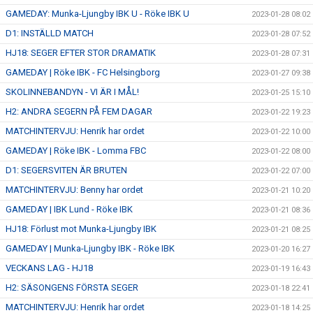
GAMEDAY: Munka-Ljungby IBK U - Röke IBK U
2023-01-28 08:02
D1: INSTÄLLD MATCH
2023-01-28 07:52
HJ18: SEGER EFTER STOR DRAMATIK
2023-01-28 07:31
GAMEDAY | Röke IBK - FC Helsingborg
2023-01-27 09:38
SKOLINNEBANDYN - VI ÄR I MÅL!
2023-01-25 15:10
H2: ANDRA SEGERN PÅ FEM DAGAR
2023-01-22 19:23
MATCHINTERVJU: Henrik har ordet
2023-01-22 10:00
GAMEDAY | Röke IBK - Lomma FBC
2023-01-22 08:00
D1: SEGERSVITEN ÄR BRUTEN
2023-01-22 07:00
MATCHINTERVJU: Benny har ordet
2023-01-21 10:20
GAMEDAY | IBK Lund - Röke IBK
2023-01-21 08:36
HJ18: Förlust mot Munka-Ljungby IBK
2023-01-21 08:25
GAMEDAY | Munka-Ljungby IBK - Röke IBK
2023-01-20 16:27
VECKANS LAG - HJ18
2023-01-19 16:43
H2: SÄSONGENS FÖRSTA SEGER
2023-01-18 22:41
MATCHINTERVJU: Henrik har ordet
2023-01-18 14:25