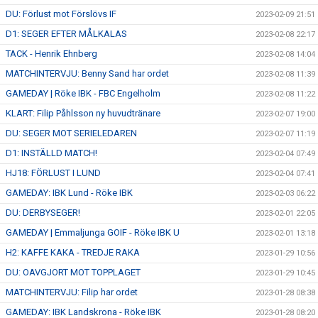
DU: Förlust mot Förslövs IF
2023-02-09 21:51
D1: SEGER EFTER MÅLKALAS
2023-02-08 22:17
TACK - Henrik Ehnberg
2023-02-08 14:04
MATCHINTERVJU: Benny Sand har ordet
2023-02-08 11:39
GAMEDAY | Röke IBK - FBC Engelholm
2023-02-08 11:22
KLART: Filip Påhlsson ny huvudtränare
2023-02-07 19:00
DU: SEGER MOT SERIELEDAREN
2023-02-07 11:19
D1: INSTÄLLD MATCH!
2023-02-04 07:49
HJ18: FÖRLUST I LUND
2023-02-04 07:41
GAMEDAY: IBK Lund - Röke IBK
2023-02-03 06:22
DU: DERBYSEGER!
2023-02-01 22:05
GAMEDAY | Emmaljunga GOIF - Röke IBK U
2023-02-01 13:18
H2: KAFFE KAKA - TREDJE RAKA
2023-01-29 10:56
DU: OAVGJORT MOT TOPPLAGET
2023-01-29 10:45
MATCHINTERVJU: Filip har ordet
2023-01-28 08:38
GAMEDAY: IBK Landskrona - Röke IBK
2023-01-28 08:20