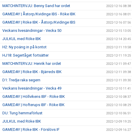
MATCHINTERVJU: Benny Sand har ordet
2022-12-16 08:38
GAMEDAY | Åstorp/Kvidinge IBS - Röke IBK
2022-12-16 08:01
GAMEDAY | Röke IBK - Åstorp/Kvidinge IBS
2022-12-16 07:56
Veckans livesändningar - Vecka 50
2022-12-15 13:05
JULKUL med Röke IBK
2022-12-14 20:45
H2: Ny poäng in på kontot
2022-12-11 19:58
HJ18: Segertåget fortsätter
2022-12-11 19:25
MATCHINTERVJU: Henrik har ordet
2022-12-11 09:47
GAMEDAY | Röke IBK - Bjärreds IBK
2022-12-11 09:38
D1: Tredje raka segern
2022-12-11 09:30
Veckans livesändningar - Vecka 49
2022-12-10 11:41
GAMEDAY | Höllvikens IBF - Röke IBK
2022-12-10 08:37
GAMEDAY | Hofterups IBF - Röke IBK
2022-12-10 08:29
DU: Tung hemmaförlust
2022-12-10 06:51
JULKUL med Röke IBK
2022-12-09 19:25
GAMEDAY | Röke IBK - Förslövs IF
2022-12-09 16:27