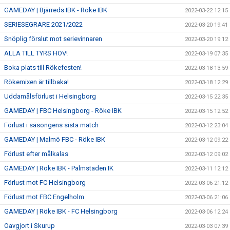
GAMEDAY | Bjärreds IBK - Röke IBK
2022-03-22 12:15
SERIESEGRARE 2021/2022
2022-03-20 19:41
Snöplig förslut mot serievinnaren
2022-03-20 19:12
ALLA TILL TYRS HOV!
2022-03-19 07:35
Boka plats till Rökefesten!
2022-03-18 13:59
Rökemixen är tillbaka!
2022-03-18 12:29
Uddamålsförlust i Helsingborg
2022-03-15 22:35
GAMEDAY | FBC Helsingborg - Röke IBK
2022-03-15 12:52
Förlust i säsongens sista match
2022-03-12 23:04
GAMEDAY | Malmö FBC - Röke IBK
2022-03-12 09:22
Förlust efter målkalas
2022-03-12 09:02
GAMEDAY | Röke IBK - Palmstaden IK
2022-03-11 12:12
Förlust mot FC Helsingborg
2022-03-06 21:12
Förlust mot FBC Engelholm
2022-03-06 21:06
GAMEDAY | Röke IBK - FC Helsingborg
2022-03-06 12:24
Oavgjort i Skurup
2022-03-03 07:39