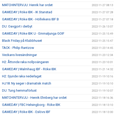
MATCHINTERVJU: Henrik har ordet
2022-11-27 08:13
GAMEDAY | Röke IBK - IK Stanstad
2022-11-27 07:28
GAMEDAY | Röke IBK - Höllvikens IBF B
2022-11-27 07:18
DU: Oavgjort i derbyt
2022-11-26 13:07
GAMEDAY | Röke IBK U - Emmaljunga GOIF
2022-11-25 15:49
Black Friday på Klubbhuset
2022-11-25 15:47
TACK - Philip Rantzow
2022-11-23 14:45
Veckans livesändningar
2022-11-23 12:34
H2: Åttonde raka nollpoängaren
2022-11-23 10:01
GAMEDAY | Malmhaug IBF - Röke IBK
2022-11-21 14:32
H2: Sjunde raka nederlaget
2022-11-19 10:16
HJ18: Ny seger i dramatisk match
2022-11-19 10:10
DU: Tung hemmaförlust
2022-11-19 10:07
MATCHINTERVJU - Henrik Ehnberg har ordet
2022-11-18 16:36
GAMEDAY | FBC Helsingborg - Röke IBK
2022-11-18 13:10
GAMEDAY | Röke IBK - Eslövs IBF
2022-11-18 13:00