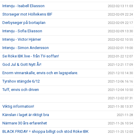
Intervju - Isabell Eliasson
2022-02-13 11:03
Storseger mot Höllvikens IBF
2022-02-09 22:24
Derbyseger på bortaplan
2022-02-09 22:17
Intervju - Sofia Eliasson
2022-02-09 13:30
Intervju - Victor Hjärner
2022-02-02 10:55
Intervju - Simon Andersson
2022-02-01 19:00
Se Röke IBK live - från TV-soffan!
2022-01-22 12:07
God Jul & Gott Nytt År!
2021-12-21 17:09
Enorm vinnarskalle, envis och en lagspelare.
2021-12-10 14:30
Tyrshov stängde 6/12
2021-12-06 16:16
Tuff, envis och driven
2021-12-04 10:50
2021-12-02 07:31
Viktig information!
2021-11-30 13:37
Känslan i laget är riktigt bra
2021-11-28
Närmare 30 års erfarenhet
2021-11-26 10:54
BLACK FRIDAY = shoppa billigt och stöd Röke IBK
2021-11-25 12:03