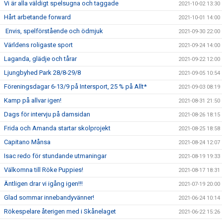
Vi är alla väldigt spelsugna och taggade
2021-10-02 13:30
Hårt arbetande forward
2021-10-01 14:00
Envis, spelförstående och ödmjuk
2021-09-30 22:00
Världens roligaste sport
2021-09-24 14:00
Laganda, glädje och tårar
2021-09-22 12:00
Ljungbyhed Park 28/8-29/8
2021-09-05 10:54
Föreningsdagar 6-13/9 på Intersport, 25 % på Allt*
2021-09-03 08:19
Kamp på allvar igen!
2021-08-31 21:50
Dags för intervju på damsidan
2021-08-26 18:15
Frida och Amanda startar skolprojekt
2021-08-25 18:58
Capitano Månsa
2021-08-24 12:07
Isac redo för stundande utmaningar
2021-08-19 19:33
Välkomna till Röke Puppies!
2021-08-17 18:31
Äntligen drar vi igång igen!!!
2021-07-19 20:00
Glad sommar innebandyvänner!
2021-06-24 10:14
Rökespelare återigen med i Skånelaget
2021-06-22 15:26