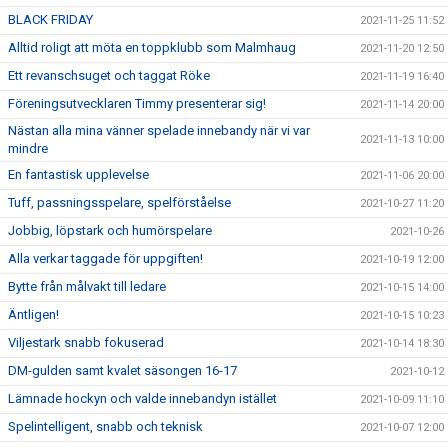
BLACK FRIDAY
2021-11-25 11:52
Alltid roligt att möta en toppklubb som Malmhaug
2021-11-20 12:50
Ett revanschsuget och taggat Röke
2021-11-19 16:40
Föreningsutvecklaren Timmy presenterar sig!
2021-11-14 20:00
Nästan alla mina vänner spelade innebandy när vi var
2021-11-13 10:00
mindre
En fantastisk upplevelse
2021-11-06 20:00
Tuff, passningsspelare, spelförståelse
2021-10-27 11:20
Jobbig, löpstark och humörspelare
2021-10-26
Alla verkar taggade för uppgiften!
2021-10-19 12:00
Bytte från målvakt till ledare
2021-10-15 14:00
Äntligen!
2021-10-15 10:23
Viljestark snabb fokuserad
2021-10-14 18:30
DM-gulden samt kvalet säsongen 16-17
2021-10-12
Lämnade hockyn och valde innebandyn istället
2021-10-09 11:10
Spelintelligent, snabb och teknisk
2021-10-07 12:00