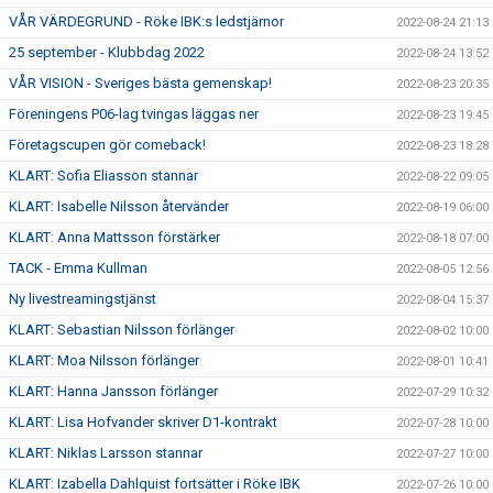
VÅR VÄRDEGRUND - Röke IBK:s ledstjärnor
2022-08-24 21:13
25 september - Klubbdag 2022
2022-08-24 13:52
VÅR VISION - Sveriges bästa gemenskap!
2022-08-23 20:35
Föreningens P06-lag tvingas läggas ner
2022-08-23 19:45
Företagscupen gör comeback!
2022-08-23 18:28
KLART: Sofia Eliasson stannar
2022-08-22 09:05
KLART: Isabelle Nilsson återvänder
2022-08-19 06:00
KLART: Anna Mattsson förstärker
2022-08-18 07:00
TACK - Emma Kullman
2022-08-05 12:56
Ny livestreamingstjänst
2022-08-04 15:37
KLART: Sebastian Nilsson förlänger
2022-08-02 10:00
KLART: Moa Nilsson förlänger
2022-08-01 10:41
KLART: Hanna Jansson förlänger
2022-07-29 10:32
KLART: Lisa Hofvander skriver D1-kontrakt
2022-07-28 10:00
KLART: Niklas Larsson stannar
2022-07-27 10:00
KLART: Izabella Dahlquist fortsätter i Röke IBK
2022-07-26 10:00