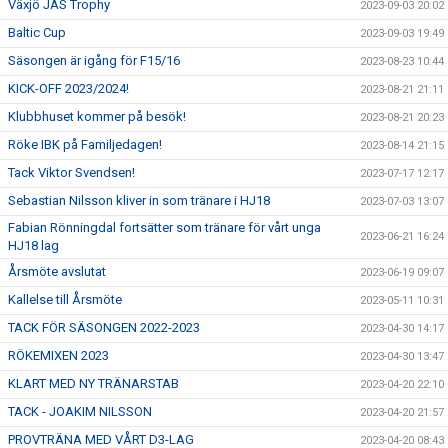
Växjö JAS Trophy
2023-09-03 20:02
Baltic Cup
2023-09-03 19:49
Säsongen är igång för F15/16
2023-08-23 10:44
KICK-OFF 2023/2024!
2023-08-21 21:11
Klubbhuset kommer på besök!
2023-08-21 20:23
Röke IBK på Familjedagen!
2023-08-14 21:15
Tack Viktor Svendsen!
2023-07-17 12:17
Sebastian Nilsson kliver in som tränare i HJ18
2023-07-03 13:07
Fabian Rönningdal fortsätter som tränare för vårt unga
2023-06-21 16:24
HJ18 lag
Årsmöte avslutat
2023-06-19 09:07
Kallelse till Årsmöte
2023-05-11 10:31
TACK FÖR SÄSONGEN 2022-2023
2023-04-30 14:17
RÖKEMIXEN 2023
2023-04-30 13:47
KLART MED NY TRÄNARSTAB
2023-04-20 22:10
TACK - JOAKIM NILSSON
2023-04-20 21:57
PROVTRÄNA MED VÅRT D3-LAG
2023-04-20 08:43