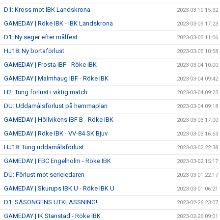
D1: Kross mot IBK Landskrona
2023-03-10 15:32
GAMEDAY | Röke IBK - IBK Landskrona
2023-03-09 17:23
D1: Ny seger efter målfest
2023-03-05 11:06
HJ18: Ny bortaförlust
2023-03-05 10:58
GAMEDAY | Frosta IBF - Röke IBK
2023-03-04 10:00
GAMEDAY | Malmhaug IBF - Röke IBK
2023-03-04 09:42
H2: Tung förlust i viktig match
2023-03-04 09:25
DU: Uddamålsförlust på hemmaplan
2023-03-04 09:18
GAMEDAY | Höllvikens IBF B - Röke IBK
2023-03-03 17:00
GAMEDAY | Röke IBK - VV-84 SK Bjuv
2023-03-03 16:53
HJ18: Tung uddamålsförlust
2023-03-02 22:38
GAMEDAY | FBC Engelholm - Röke IBK
2023-03-02 15:17
DU: Förlust mot serieledaren
2023-03-01 22:17
GAMEDAY | Skurups IBK U - Röke IBK U
2023-03-01 06:21
D1: SÄSONGENS UTKLASSNING!
2023-02-26 23:07
GAMEDAY | IK Stanstad - Röke IBK
2023-02-26 09:01