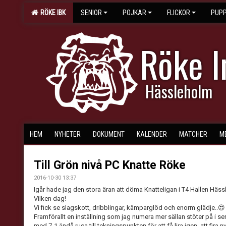
RÖKE IBK
SENIOR
POJKAR
FLICKOR
PUPP
Röke 
Hässleholm
HEM
NYHETER
DOKUMENT
KALENDER
MATCHER
M
Till Grön nivå PC Knatte Röke
2016-10-30 13:37
Igår hade jag den stora äran att döma Knatteligan i T4 Hallen Häss
Vilken dag!
Vi fick se slagskott, dribblingar, kämparglöd och enorm glädje..😍
Framförallt en inställning som jag numera mer sällan stöter på i s
med 7-1 ändå rusa till tekningspunkten för att få lira igen, att fi