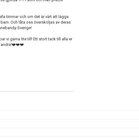
eella timmar och om det är värt att lägga
a barn. Och låta oss översköljas av deras
innebandy-Sverige!
 vi gärna lite till! Ett stort tack till alla er
s andra!❤️❤️❤️