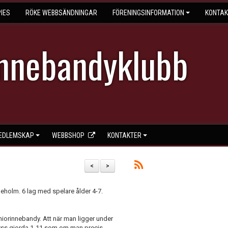
IES
RÖKE WEBBSÄNDNINGAR
FÖRENINGSINFORMATION
KONTAK
Innebandyklubb
EDLEMSKAP
WEBBSHOP
KONTAKTER
<
>
leholm. 6 lag med spelare ålder 4-7.
eniorinnebandy. Att när man ligger under
ra nyss gjorda 1-11 som om man precis