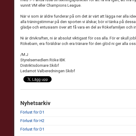
vunnit VM eller Champions League.
När vi som är äldre funderar på om det är värt att lägga ner alla id
alla träningstimmar på den sporten vi älskar, bör vi tänka på dess
glädje och entusiasm över att få vara en del av Rökefamiljen och 
Ni är drivkraften, ni är absolut viktigast för oss alla. För er skull jobbar
Rökebarn, era föräldrar och era tränare för den glöd ni ger alla os
/M.J
Styrelsemedlem Röke IBK
Distriktsdomare Skibf
Ledamot Valberedningen Skibf
Nyhetsarkiv
Förlust för D1
Förlust för H2
Förlust för D1