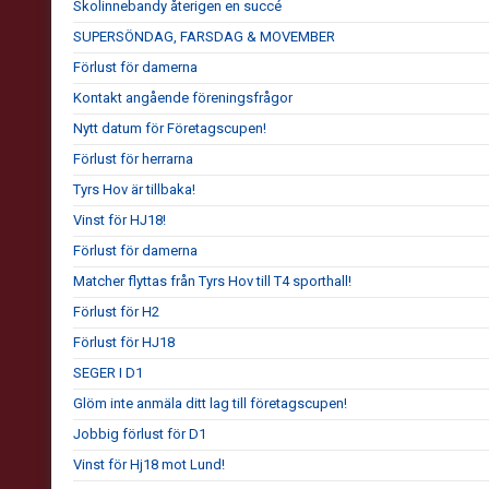
Skolinnebandy återigen en succé
SUPERSÖNDAG, FARSDAG & MOVEMBER
Förlust för damerna
Kontakt angående föreningsfrågor
Nytt datum för Företagscupen!
Förlust för herrarna
Tyrs Hov är tillbaka!
Vinst för HJ18!
Förlust för damerna
Matcher flyttas från Tyrs Hov till T4 sporthall!
Förlust för H2
Förlust för HJ18
SEGER I D1
Glöm inte anmäla ditt lag till företagscupen!
Jobbig förlust för D1
Vinst för Hj18 mot Lund!