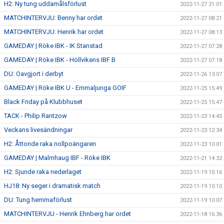
H2: Ny tung uddamålsförlust
2022-11-27 21:01
MATCHINTERVJU: Benny har ordet
2022-11-27 08:21
MATCHINTERVJU: Henrik har ordet
2022-11-27 08:13
GAMEDAY | Röke IBK - IK Stanstad
2022-11-27 07:28
GAMEDAY | Röke IBK - Höllvikens IBF B
2022-11-27 07:18
DU: Oavgjort i derbyt
2022-11-26 13:07
GAMEDAY | Röke IBK U - Emmaljunga GOIF
2022-11-25 15:49
Black Friday på Klubbhuset
2022-11-25 15:47
TACK - Philip Rantzow
2022-11-23 14:45
Veckans livesändningar
2022-11-23 12:34
H2: Åttonde raka nollpoängaren
2022-11-23 10:01
GAMEDAY | Malmhaug IBF - Röke IBK
2022-11-21 14:32
H2: Sjunde raka nederlaget
2022-11-19 10:16
HJ18: Ny seger i dramatisk match
2022-11-19 10:10
DU: Tung hemmaförlust
2022-11-19 10:07
MATCHINTERVJU - Henrik Ehnberg har ordet
2022-11-18 16:36