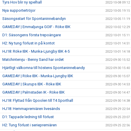
Tyrs Hov blir ny spelhall
2022-10-08 09:12
Nya supportertröjor
2022-10-05 19:15
Säsongsstart för Spontaninnebandyn
2022-10-05 11:19
GAMEDAY | Emmaljunga GOIF - Röke IBK
2022-10-02 12:29
D1: Säsongens första trepoängare
2022-10-01 15:11
H2: Ny tung förlust in på kontot
2022-10-01 14:51
HJ18: Röke IBK - Munka-Ljungby IBK 4-5
2022-10-01 14:18
Matchintervju - Benny Sand har ordet
2022-09-30 15:52
Hjärtligt välkomna till höstens Spontaninnebandy
2022-09-30 15:40
GAMEDAY | Röke IBK - Munka-Ljungby IBK
2022-09-30 15:07
GAMEDAY | Skurups IBK - Röke IBK
2022-09-30 14:53
GAMEDAY | Palmstaden IK - Röke IBK
2022-09-30 14:47
HJ18: Flyttad från Qpoolen till T4 Sporthall
2022-09-30 14:38
HJ18: Hemmapremiären livesänds
2022-09-29 22:54
D1: Tappade ledning till förlust
2022-09-25 23:07
H2: Tung förlust i seriepremiären
2022-09-25 22:56