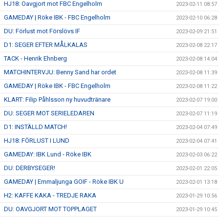
HJ18: Oavgjort mot FBC Engelholm
2023-02-11 08:57
GAMEDAY | Röke IBK - FBC Engelholm
2023-02-10 06:28
DU: Förlust mot Förslövs IF
2023-02-09 21:51
D1: SEGER EFTER MÅLKALAS
2023-02-08 22:17
TACK - Henrik Ehnberg
2023-02-08 14:04
MATCHINTERVJU: Benny Sand har ordet
2023-02-08 11:39
GAMEDAY | Röke IBK - FBC Engelholm
2023-02-08 11:22
KLART: Filip Påhlsson ny huvudtränare
2023-02-07 19:00
DU: SEGER MOT SERIELEDAREN
2023-02-07 11:19
D1: INSTÄLLD MATCH!
2023-02-04 07:49
HJ18: FÖRLUST I LUND
2023-02-04 07:41
GAMEDAY: IBK Lund - Röke IBK
2023-02-03 06:22
DU: DERBYSEGER!
2023-02-01 22:05
GAMEDAY | Emmaljunga GOIF - Röke IBK U
2023-02-01 13:18
H2: KAFFE KAKA - TREDJE RAKA
2023-01-29 10:56
DU: OAVGJORT MOT TOPPLAGET
2023-01-29 10:45