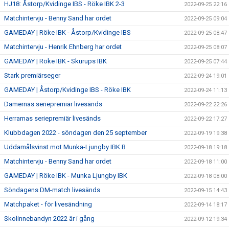
HJ18: Åstorp/Kvidinge IBS - Röke IBK 2-3
2022-09-25 22:16
Matchintervju - Benny Sand har ordet
2022-09-25 09:04
GAMEDAY | Röke IBK - Åstorp/Kvidinge IBS
2022-09-25 08:47
Matchintervju - Henrik Ehnberg har ordet
2022-09-25 08:07
GAMEDAY | Röke IBK - Skurups IBK
2022-09-25 07:44
Stark premiärseger
2022-09-24 19:01
GAMEDAY | Åstorp/Kvidinge IBS - Röke IBK
2022-09-24 11:13
Damernas seriepremiär livesänds
2022-09-22 22:26
Herrarnas seriepremiär livesänds
2022-09-22 17:27
Klubbdagen 2022 - söndagen den 25 september
2022-09-19 19:38
Uddamålsvinst mot Munka-Ljungby IBK B
2022-09-18 19:18
Matchintervju - Benny Sand har ordet
2022-09-18 11:00
GAMEDAY | Röke IBK - Munka Ljungby IBK
2022-09-18 08:00
Söndagens DM-match livesänds
2022-09-15 14:43
Matchpaket - för livesändning
2022-09-14 18:17
Skolinnebandyn 2022 är i gång
2022-09-12 19:34