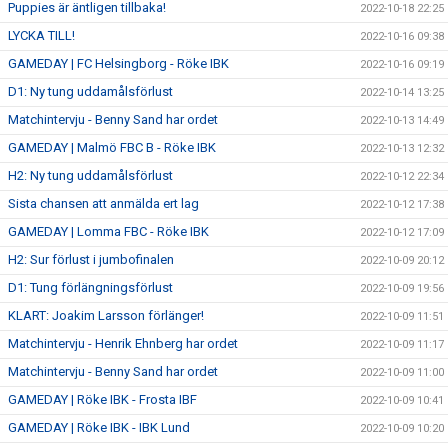
Puppies är äntligen tillbaka!
2022-10-18 22:25
LYCKA TILL!
2022-10-16 09:38
GAMEDAY | FC Helsingborg - Röke IBK
2022-10-16 09:19
D1: Ny tung uddamålsförlust
2022-10-14 13:25
Matchintervju - Benny Sand har ordet
2022-10-13 14:49
GAMEDAY | Malmö FBC B - Röke IBK
2022-10-13 12:32
H2: Ny tung uddamålsförlust
2022-10-12 22:34
Sista chansen att anmälda ert lag
2022-10-12 17:38
GAMEDAY | Lomma FBC - Röke IBK
2022-10-12 17:09
H2: Sur förlust i jumbofinalen
2022-10-09 20:12
D1: Tung förlängningsförlust
2022-10-09 19:56
KLART: Joakim Larsson förlänger!
2022-10-09 11:51
Matchintervju - Henrik Ehnberg har ordet
2022-10-09 11:17
Matchintervju - Benny Sand har ordet
2022-10-09 11:00
GAMEDAY | Röke IBK - Frosta IBF
2022-10-09 10:41
GAMEDAY | Röke IBK - IBK Lund
2022-10-09 10:20