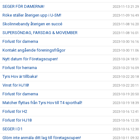
SEGER FÖR DAMERNA!
2023-11-13 21:29
Röke ställer återigen upp i U-SM!
2023-11-09 16:49
Skolinnebandy återigen en succé
2023-11-08 16:20
SUPERSÖNDAG, FARSDAG & MOVEMBER
2023-11-08 16:01
Förlust för damerna
2023-10-30 16:16
Kontakt angående föreningsfrågor
2023-10-30 11:06
Nytt datum för Företagscupen!
2023-10-24 18:51
Förlust för herrarna
2023-10-23 16:09
Tyrs Hov är tillbaka!
2023-10-22 20:18
Vinst för HJ18!
2023-10-22 20:11
Förlust för damerna
2023-10-19 20:50
Matcher flyttas från Tyrs Hov till T4 sporthall!
2023-10-19 18:39
Förlust för H2
2023-10-16 12:41
Förlust för HJ18
2023-10-16 12:35
SEGER I D1
2023-10-16 12:30
Glöm inte anmäla ditt lag till företagscupen!
2023-10-11 09:32