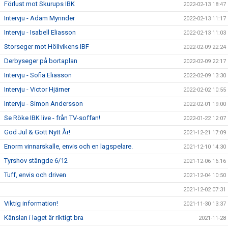
Förlust mot Skurups IBK
2022-02-13 18:47
Intervju - Adam Myrinder
2022-02-13 11:17
Intervju - Isabell Eliasson
2022-02-13 11:03
Storseger mot Höllvikens IBF
2022-02-09 22:24
Derbyseger på bortaplan
2022-02-09 22:17
Intervju - Sofia Eliasson
2022-02-09 13:30
Intervju - Victor Hjärner
2022-02-02 10:55
Intervju - Simon Andersson
2022-02-01 19:00
Se Röke IBK live - från TV-soffan!
2022-01-22 12:07
God Jul & Gott Nytt År!
2021-12-21 17:09
Enorm vinnarskalle, envis och en lagspelare.
2021-12-10 14:30
Tyrshov stängde 6/12
2021-12-06 16:16
Tuff, envis och driven
2021-12-04 10:50
2021-12-02 07:31
Viktig information!
2021-11-30 13:37
Känslan i laget är riktigt bra
2021-11-28