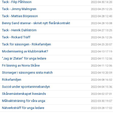
Tack - Filip Påhlsson
2022-04-30 14:20
Tack - Jimmy Malmgren
2022-04-29 12:25
Tack - Mattias Börjesson
2022-04-28 12:40
Benny Sand stannar - skrivit nytt flerårskontrakt
2022-04-28 10:08
Tack - Henrik Dahlström
2022-04-27 13:25
Tack - Rickard Träff
2022-04-26 12:26
Tack för säsongen - Rökefamiljen
2022-04-25 20:07
Modernisering av klubbmärket?
2022-04-13 17:19
"Jag är Zlatan" för unga ledare
2022-04-11 12:56
Fri läsning av Norra Skåne
2022-04-11 12:06
Storseger i säsongens sista match
2022-04-10 20:59
Rökefamiljen
2022-04-08 16:02
Succé under spontaninnebandyn
2022-04-04 15:36
Skånemästerskapet livesänds
2022-04-02 07:01
Målvaktsträning för våra unga
2022-03-30 19:07
Nätverksträff för unga ledare
2022-03-28 17:02