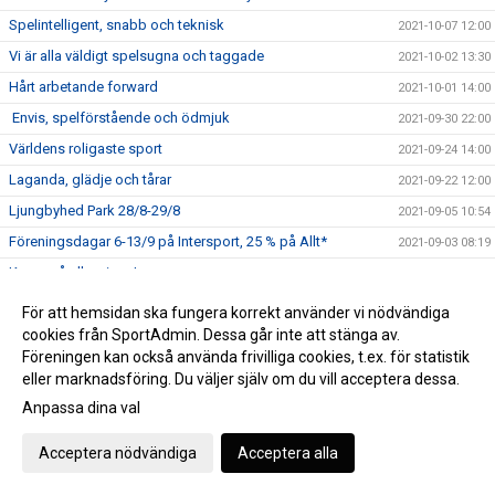
Spelintelligent, snabb och teknisk
2021-10-07 12:00
Vi är alla väldigt spelsugna och taggade
2021-10-02 13:30
Hårt arbetande forward
2021-10-01 14:00
Envis, spelförstående och ödmjuk
2021-09-30 22:00
Världens roligaste sport
2021-09-24 14:00
Laganda, glädje och tårar
2021-09-22 12:00
Ljungbyhed Park 28/8-29/8
2021-09-05 10:54
Föreningsdagar 6-13/9 på Intersport, 25 % på Allt*
2021-09-03 08:19
Kamp på allvar igen!
2021-08-31 21:50
Dags för intervju på damsidan
2021-08-26 18:15
För att hemsidan ska fungera korrekt använder vi nödvändiga
cookies från SportAdmin. Dessa går inte att stänga av.
Frida och Amanda startar skolprojekt
2021-08-25 18:58
Föreningen kan också använda frivilliga cookies, t.ex. för statistik
Capitano Månsa
2021-08-24 12:07
eller marknadsföring. Du väljer själv om du vill acceptera dessa.
Isac redo för stundande utmaningar
2021-08-19 19:33
Anpassa dina val
Välkomna till Röke Puppies!
2021-08-17 18:31
Acceptera nödvändiga
Acceptera alla
Äntligen drar vi igång igen!!!
2021-07-19 20:00
Glad sommar innebandyvänner!
2021-06-24 10:14