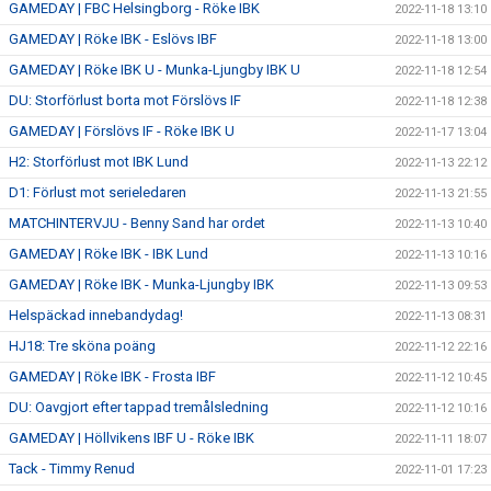
GAMEDAY | FBC Helsingborg - Röke IBK
2022-11-18 13:10
GAMEDAY | Röke IBK - Eslövs IBF
2022-11-18 13:00
GAMEDAY | Röke IBK U - Munka-Ljungby IBK U
2022-11-18 12:54
DU: Storförlust borta mot Förslövs IF
2022-11-18 12:38
GAMEDAY | Förslövs IF - Röke IBK U
2022-11-17 13:04
H2: Storförlust mot IBK Lund
2022-11-13 22:12
D1: Förlust mot serieledaren
2022-11-13 21:55
MATCHINTERVJU - Benny Sand har ordet
2022-11-13 10:40
GAMEDAY | Röke IBK - IBK Lund
2022-11-13 10:16
GAMEDAY | Röke IBK - Munka-Ljungby IBK
2022-11-13 09:53
Helspäckad innebandydag!
2022-11-13 08:31
HJ18: Tre sköna poäng
2022-11-12 22:16
GAMEDAY | Röke IBK - Frosta IBF
2022-11-12 10:45
DU: Oavgjort efter tappad tremålsledning
2022-11-12 10:16
GAMEDAY | Höllvikens IBF U - Röke IBK
2022-11-11 18:07
Tack - Timmy Renud
2022-11-01 17:23