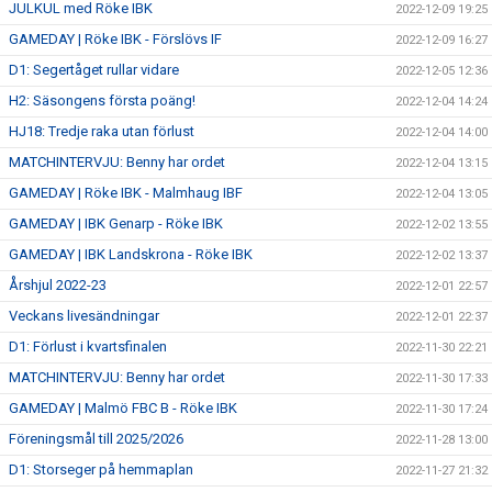
JULKUL med Röke IBK
2022-12-09 19:25
GAMEDAY | Röke IBK - Förslövs IF
2022-12-09 16:27
D1: Segertåget rullar vidare
2022-12-05 12:36
H2: Säsongens första poäng!
2022-12-04 14:24
HJ18: Tredje raka utan förlust
2022-12-04 14:00
MATCHINTERVJU: Benny har ordet
2022-12-04 13:15
GAMEDAY | Röke IBK - Malmhaug IBF
2022-12-04 13:05
GAMEDAY | IBK Genarp - Röke IBK
2022-12-02 13:55
GAMEDAY | IBK Landskrona - Röke IBK
2022-12-02 13:37
Årshjul 2022-23
2022-12-01 22:57
Veckans livesändningar
2022-12-01 22:37
D1: Förlust i kvartsfinalen
2022-11-30 22:21
MATCHINTERVJU: Benny har ordet
2022-11-30 17:33
GAMEDAY | Malmö FBC B - Röke IBK
2022-11-30 17:24
Föreningsmål till 2025/2026
2022-11-28 13:00
D1: Storseger på hemmaplan
2022-11-27 21:32