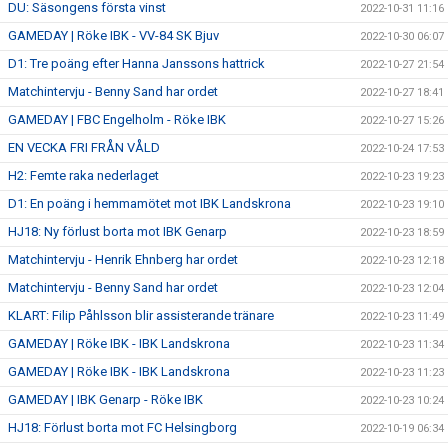
DU: Säsongens första vinst
2022-10-31 11:16
GAMEDAY | Röke IBK - VV-84 SK Bjuv
2022-10-30 06:07
D1: Tre poäng efter Hanna Janssons hattrick
2022-10-27 21:54
Matchintervju - Benny Sand har ordet
2022-10-27 18:41
GAMEDAY | FBC Engelholm - Röke IBK
2022-10-27 15:26
EN VECKA FRI FRÅN VÅLD
2022-10-24 17:53
H2: Femte raka nederlaget
2022-10-23 19:23
D1: En poäng i hemmamötet mot IBK Landskrona
2022-10-23 19:10
HJ18: Ny förlust borta mot IBK Genarp
2022-10-23 18:59
Matchintervju - Henrik Ehnberg har ordet
2022-10-23 12:18
Matchintervju - Benny Sand har ordet
2022-10-23 12:04
KLART: Filip Påhlsson blir assisterande tränare
2022-10-23 11:49
GAMEDAY | Röke IBK - IBK Landskrona
2022-10-23 11:34
GAMEDAY | Röke IBK - IBK Landskrona
2022-10-23 11:23
GAMEDAY | IBK Genarp - Röke IBK
2022-10-23 10:24
HJ18: Förlust borta mot FC Helsingborg
2022-10-19 06:34