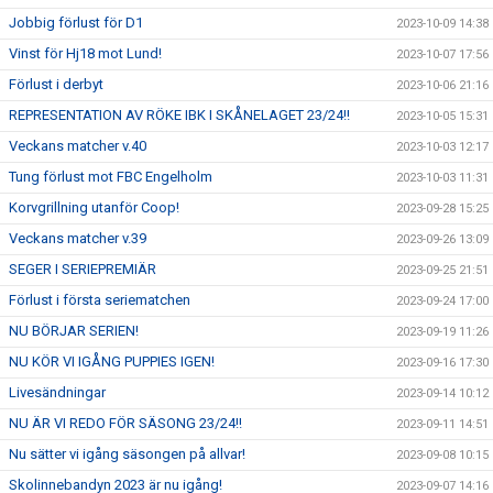
Jobbig förlust för D1
2023-10-09 14:38
Vinst för Hj18 mot Lund!
2023-10-07 17:56
Förlust i derbyt
2023-10-06 21:16
REPRESENTATION AV RÖKE IBK I SKÅNELAGET 23/24!!
2023-10-05 15:31
Veckans matcher v.40
2023-10-03 12:17
Tung förlust mot FBC Engelholm
2023-10-03 11:31
Korvgrillning utanför Coop!
2023-09-28 15:25
Veckans matcher v.39
2023-09-26 13:09
SEGER I SERIEPREMIÄR
2023-09-25 21:51
Förlust i första seriematchen
2023-09-24 17:00
NU BÖRJAR SERIEN!
2023-09-19 11:26
NU KÖR VI IGÅNG PUPPIES IGEN!
2023-09-16 17:30
Livesändningar
2023-09-14 10:12
NU ÄR VI REDO FÖR SÄSONG 23/24!!
2023-09-11 14:51
Nu sätter vi igång säsongen på allvar!
2023-09-08 10:15
Skolinnebandyn 2023 är nu igång!
2023-09-07 14:16