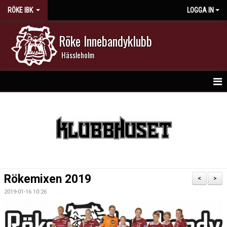
RÖKE IBK
LOGGA IN
Röke Innebandyklubb
Hässleholm
HEM
NYHETER
DOKUMENT
KALENDER
Rökemixen 2019
<
>
MATCHER
2019-01-16 10:26
MEDLEMSKAP