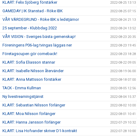
KLART: Felix Sjöberg förstärker
2022-08-25 13:13
GAMEDAY | IK Stanstad - Röke IBK
2022-08-25 07:15
VÅR VÄRDEGRUND - Röke IBK:s ledstjärnor
2022-08-24 21:13
25 september - Klubbdag 2022
2022-08-24 13:52
VÅR VISION - Sveriges bästa gemenskap!
2022-08-23 20:35
Föreningens P06-lag tvingas läggas ner
2022-08-23 19:45
Företagscupen gör comeback!
2022-08-23 18:28
KLART: Sofia Eliasson stannar
2022-08-22 09:05
KLART: Isabelle Nilsson återvänder
2022-08-19 06:00
KLART: Anna Mattsson förstärker
2022-08-18 07:00
TACK - Emma Kullman
2022-08-05 12:56
Ny livestreamingstjänst
2022-08-04 15:37
KLART: Sebastian Nilsson förlänger
2022-08-02 10:00
KLART: Moa Nilsson förlänger
2022-08-01 10:41
KLART: Hanna Jansson förlänger
2022-07-29 10:32
KLART: Lisa Hofvander skriver D1-kontrakt
2022-07-28 10:00