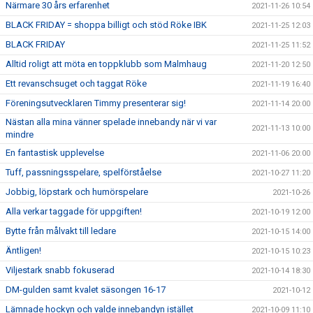
Närmare 30 års erfarenhet
2021-11-26 10:54
BLACK FRIDAY = shoppa billigt och stöd Röke IBK
2021-11-25 12:03
BLACK FRIDAY
2021-11-25 11:52
Alltid roligt att möta en toppklubb som Malmhaug
2021-11-20 12:50
Ett revanschsuget och taggat Röke
2021-11-19 16:40
Föreningsutvecklaren Timmy presenterar sig!
2021-11-14 20:00
Nästan alla mina vänner spelade innebandy när vi var
2021-11-13 10:00
mindre
En fantastisk upplevelse
2021-11-06 20:00
Tuff, passningsspelare, spelförståelse
2021-10-27 11:20
Jobbig, löpstark och humörspelare
2021-10-26
Alla verkar taggade för uppgiften!
2021-10-19 12:00
Bytte från målvakt till ledare
2021-10-15 14:00
Äntligen!
2021-10-15 10:23
Viljestark snabb fokuserad
2021-10-14 18:30
DM-gulden samt kvalet säsongen 16-17
2021-10-12
Lämnade hockyn och valde innebandyn istället
2021-10-09 11:10