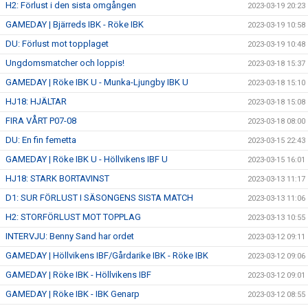
H2: Förlust i den sista omgången
2023-03-19 20:23
GAMEDAY | Bjärreds IBK - Röke IBK
2023-03-19 10:58
DU: Förlust mot topplaget
2023-03-19 10:48
Ungdomsmatcher och loppis!
2023-03-18 15:37
GAMEDAY | Röke IBK U - Munka-Ljungby IBK U
2023-03-18 15:10
HJ18: HJÄLTAR
2023-03-18 15:08
FIRA VÅRT P07-08
2023-03-18 08:00
DU: En fin femetta
2023-03-15 22:43
GAMEDAY | Röke IBK U - Höllvikens IBF U
2023-03-15 16:01
HJ18: STARK BORTAVINST
2023-03-13 11:17
D1: SUR FÖRLUST I SÄSONGENS SISTA MATCH
2023-03-13 11:06
H2: STORFÖRLUST MOT TOPPLAG
2023-03-13 10:55
INTERVJU: Benny Sand har ordet
2023-03-12 09:11
GAMEDAY | Höllvikens IBF/Gårdarike IBK - Röke IBK
2023-03-12 09:06
GAMEDAY | Röke IBK - Höllvikens IBF
2023-03-12 09:01
GAMEDAY | Röke IBK - IBK Genarp
2023-03-12 08:55