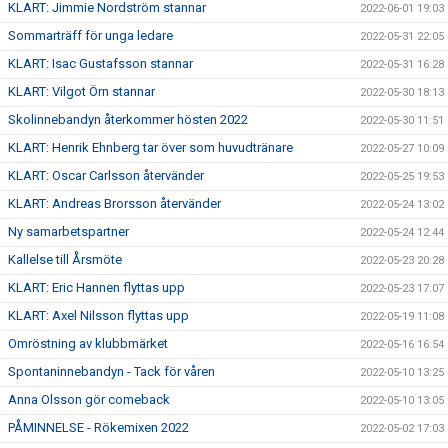
KLART: Jimmie Nordström stannar
2022-06-01 19:03
Sommarträff för unga ledare
2022-05-31 22:05
KLART: Isac Gustafsson stannar
2022-05-31 16:28
KLART: Vilgot Örn stannar
2022-05-30 18:13
Skolinnebandyn återkommer hösten 2022
2022-05-30 11:51
KLART: Henrik Ehnberg tar över som huvudtränare
2022-05-27 10:09
KLART: Oscar Carlsson återvänder
2022-05-25 19:53
KLART: Andreas Brorsson återvänder
2022-05-24 13:02
Ny samarbetspartner
2022-05-24 12:44
Kallelse till Årsmöte
2022-05-23 20:28
KLART: Eric Hannen flyttas upp
2022-05-23 17:07
KLART: Axel Nilsson flyttas upp
2022-05-19 11:08
Omröstning av klubbmärket
2022-05-16 16:54
Spontaninnebandyn - Tack för våren
2022-05-10 13:25
Anna Olsson gör comeback
2022-05-10 13:05
PÅMINNELSE - Rökemixen 2022
2022-05-02 17:03