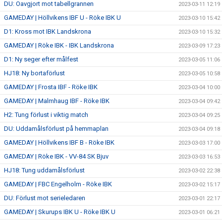
DU: Oavgjort mot tabellgrannen
2023-03-11 12:19
GAMEDAY | Höllvikens IBF U - Röke IBK U
2023-03-10 15:42
D1: Kross mot IBK Landskrona
2023-03-10 15:32
GAMEDAY | Röke IBK - IBK Landskrona
2023-03-09 17:23
D1: Ny seger efter målfest
2023-03-05 11:06
HJ18: Ny bortaförlust
2023-03-05 10:58
GAMEDAY | Frosta IBF - Röke IBK
2023-03-04 10:00
GAMEDAY | Malmhaug IBF - Röke IBK
2023-03-04 09:42
H2: Tung förlust i viktig match
2023-03-04 09:25
DU: Uddamålsförlust på hemmaplan
2023-03-04 09:18
GAMEDAY | Höllvikens IBF B - Röke IBK
2023-03-03 17:00
GAMEDAY | Röke IBK - VV-84 SK Bjuv
2023-03-03 16:53
HJ18: Tung uddamålsförlust
2023-03-02 22:38
GAMEDAY | FBC Engelholm - Röke IBK
2023-03-02 15:17
DU: Förlust mot serieledaren
2023-03-01 22:17
GAMEDAY | Skurups IBK U - Röke IBK U
2023-03-01 06:21