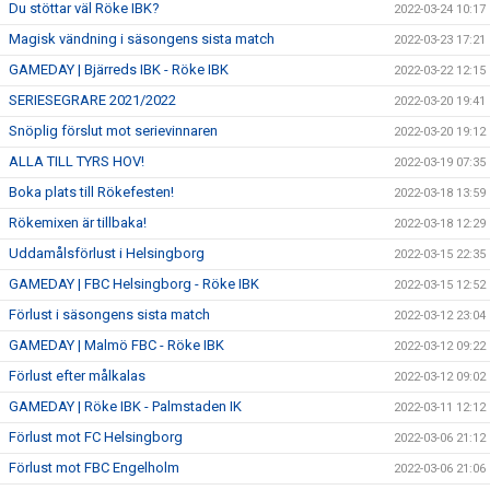
Du stöttar väl Röke IBK?
2022-03-24 10:17
Magisk vändning i säsongens sista match
2022-03-23 17:21
GAMEDAY | Bjärreds IBK - Röke IBK
2022-03-22 12:15
SERIESEGRARE 2021/2022
2022-03-20 19:41
Snöplig förslut mot serievinnaren
2022-03-20 19:12
ALLA TILL TYRS HOV!
2022-03-19 07:35
Boka plats till Rökefesten!
2022-03-18 13:59
Rökemixen är tillbaka!
2022-03-18 12:29
Uddamålsförlust i Helsingborg
2022-03-15 22:35
GAMEDAY | FBC Helsingborg - Röke IBK
2022-03-15 12:52
Förlust i säsongens sista match
2022-03-12 23:04
GAMEDAY | Malmö FBC - Röke IBK
2022-03-12 09:22
Förlust efter målkalas
2022-03-12 09:02
GAMEDAY | Röke IBK - Palmstaden IK
2022-03-11 12:12
Förlust mot FC Helsingborg
2022-03-06 21:12
Förlust mot FBC Engelholm
2022-03-06 21:06