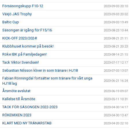
Försäsongskupp F10-12
2023-09-03 20:10
Växjö JAS Trophy
2023-09-03 20:02
Baltic Cup
2023-09-03 19:49
Säsongen är igång för F15/16
2023-08-23 10:44
KICK-OFF 2023/2024!
2023-08-21 21:11
Klubbhuset kommer på besök!
2023-08-21 20:23
Röke IBK på Familjedagen!
2023-08-14 21:15
Tack Viktor Svendsen!
2023-07-17 12:17
Sebastian Nilsson kliver in som tränare i HJ18
2023-07-03 13:07
Fabian Rönningdal fortsätter som tränare för vårt unga
2023-06-21 16:24
HJ18 lag
Årsmöte avslutat
2023-06-19 09:07
Kallelse till Årsmöte
2023-05-11 10:31
TACK FÖR SÄSONGEN 2022-2023
2023-04-30 14:17
RÖKEMIXEN 2023
2023-04-30 13:47
KLART MED NY TRÄNARSTAB
2023-04-20 22:10