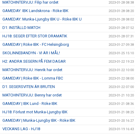
MATCHINTERVJU: Filip har ordet
2023-01-28 08:38
GAMEDAY: IBK Landskrona - Röke IBK
2023-01-28 08:20
GAMEDAY: Munka-Ljungby IBK U - Röke IBK U
2023-01-28 08:02
D1: INSTÄLLD MATCH
2023-01-28 07:52
HJ18: SEGER EFTER STOR DRAMATIK
2023-01-28 07:31
GAMEDAY | Röke IBK - FC Helsingborg
2023-01-27 09:38
SKOLINNEBANDYN - VI ÄR I MÅL!
2023-01-25 15:10
H2: ANDRA SEGERN PÅ FEM DAGAR
2023-01-22 19:23
MATCHINTERVJU: Henrik har ordet
2023-01-22 10:00
GAMEDAY | Röke IBK - Lomma FBC
2023-01-22 08:00
D1: SEGERSVITEN ÄR BRUTEN
2023-01-22 07:00
MATCHINTERVJU: Benny har ordet
2023-01-21 10:20
GAMEDAY | IBK Lund - Röke IBK
2023-01-21 08:36
HJ18: Förlust mot Munka-Ljungby IBK
2023-01-21 08:25
GAMEDAY | Munka-Ljungby IBK - Röke IBK
2023-01-20 16:27
VECKANS LAG - HJ18
2023-01-19 16:43