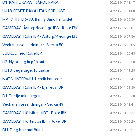
D1: KAFFE KAKA, FJÄRDE RAKA!
2022-12-17 11:17
HJ18: FEMTE RAKA UTAN FÖRLUST
2022-12-17 11:08
MATCHINTERVJU: Benny Sand har ordet
2022-12-16 08:38
GAMEDAY | Åstorp/Kvidinge IBS - Röke IBK
2022-12-16 08:01
GAMEDAY | Röke IBK - Åstorp/Kvidinge IBS
2022-12-16 07:56
Veckans livesändningar - Vecka 50
2022-12-15 13:05
JULKUL med Röke IBK
2022-12-14 20:45
H2: Ny poäng in på kontot
2022-12-11 19:58
HJ18: Segertåget fortsätter
2022-12-11 19:25
MATCHINTERVJU: Henrik har ordet
2022-12-11 09:47
GAMEDAY | Röke IBK - Bjärreds IBK
2022-12-11 09:38
D1: Tredje raka segern
2022-12-11 09:30
Veckans livesändningar - Vecka 49
2022-12-10 11:41
GAMEDAY | Höllvikens IBF - Röke IBK
2022-12-10 08:37
GAMEDAY | Hofterups IBF - Röke IBK
2022-12-10 08:29
DU: Tung hemmaförlust
2022-12-10 06:51