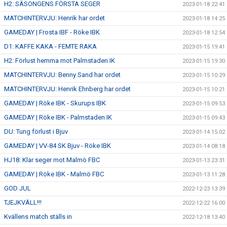
H2: SÄSONGENS FÖRSTA SEGER
2023-01-18 22:41
MATCHINTERVJU: Henrik har ordet
2023-01-18 14:25
GAMEDAY | Frosta IBF - Röke IBK
2023-01-18 12:54
D1: KAFFE KAKA - FEMTE RAKA
2023-01-15 19:41
H2: Förlust hemma mot Palmstaden IK
2023-01-15 19:30
MATCHINTERVJU: Benny Sand har ordet
2023-01-15 10:29
MATCHINTERVJU: Henrik Ehnberg har ordet
2023-01-15 10:21
GAMEDAY | Röke IBK - Skurups IBK
2023-01-15 09:53
GAMEDAY | Röke IBK - Palmstaden IK
2023-01-15 09:43
DU: Tung förlust i Bjuv
2023-01-14 15:02
GAMEDAY | VV-84 SK Bjuv - Röke IBK
2023-01-14 08:18
HJ18: Klar seger mot Malmö FBC
2023-01-13 23:31
GAMEDAY | Röke IBK - Malmö FBC
2023-01-13 11:28
GOD JUL
2022-12-23 13:39
TJEJKVÄLL!!!
2022-12-22 16:00
Kvällens match ställs in
2022-12-18 13:40