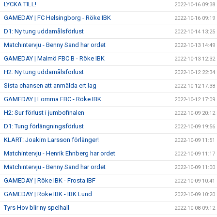
LYCKA TILL!
2022-10-16 09:38
GAMEDAY | FC Helsingborg - Röke IBK
2022-10-16 09:19
D1: Ny tung uddamålsförlust
2022-10-14 13:25
Matchintervju - Benny Sand har ordet
2022-10-13 14:49
GAMEDAY | Malmö FBC B - Röke IBK
2022-10-13 12:32
H2: Ny tung uddamålsförlust
2022-10-12 22:34
Sista chansen att anmälda ert lag
2022-10-12 17:38
GAMEDAY | Lomma FBC - Röke IBK
2022-10-12 17:09
H2: Sur förlust i jumbofinalen
2022-10-09 20:12
D1: Tung förlängningsförlust
2022-10-09 19:56
KLART: Joakim Larsson förlänger!
2022-10-09 11:51
Matchintervju - Henrik Ehnberg har ordet
2022-10-09 11:17
Matchintervju - Benny Sand har ordet
2022-10-09 11:00
GAMEDAY | Röke IBK - Frosta IBF
2022-10-09 10:41
GAMEDAY | Röke IBK - IBK Lund
2022-10-09 10:20
Tyrs Hov blir ny spelhall
2022-10-08 09:12