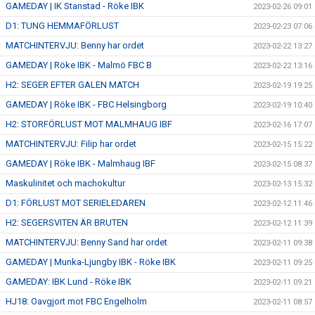
GAMEDAY | IK Stanstad - Röke IBK
2023-02-26 09:01
D1: TUNG HEMMAFÖRLUST
2023-02-23 07:06
MATCHINTERVJU: Benny har ordet
2023-02-22 13:27
GAMEDAY | Röke IBK - Malmö FBC B
2023-02-22 13:16
H2: SEGER EFTER GALEN MATCH
2023-02-19 19:25
GAMEDAY | Röke IBK - FBC Helsingborg
2023-02-19 10:40
H2: STORFÖRLUST MOT MALMHAUG IBF
2023-02-16 17:07
MATCHINTERVJU: Filip har ordet
2023-02-15 15:22
GAMEDAY | Röke IBK - Malmhaug IBF
2023-02-15 08:37
Maskulinitet och machokultur
2023-02-13 15:32
D1: FÖRLUST MOT SERIELEDAREN
2023-02-12 11:46
H2: SEGERSVITEN ÄR BRUTEN
2023-02-12 11:39
MATCHINTERVJU: Benny Sand har ordet
2023-02-11 09:38
GAMEDAY | Munka-Ljungby IBK - Röke IBK
2023-02-11 09:25
GAMEDAY: IBK Lund - Röke IBK
2023-02-11 09:21
HJ18: Oavgjort mot FBC Engelholm
2023-02-11 08:57