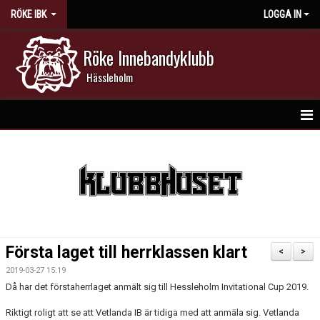
RÖKE IBK
LOGGA IN
Röke Innebandyklubb
Hässleholm
HEM
NYHETER
DOKUMENT
KALENDER
Första laget till herrklassen klart
<
>
MATCHER
2019-03-27 15:19
Då har det förstaherrlaget anmält sig till Hessleholm Invitational Cup 2019.
MEDLEMSKAP
Riktigt roligt att se att Vetlanda IB är tidiga med att anmäla sig. Vetlanda