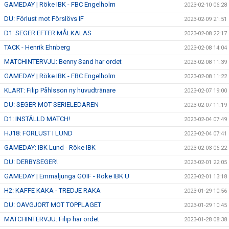
GAMEDAY | Röke IBK - FBC Engelholm
2023-02-10 06:28
DU: Förlust mot Förslövs IF
2023-02-09 21:51
D1: SEGER EFTER MÅLKALAS
2023-02-08 22:17
TACK - Henrik Ehnberg
2023-02-08 14:04
MATCHINTERVJU: Benny Sand har ordet
2023-02-08 11:39
GAMEDAY | Röke IBK - FBC Engelholm
2023-02-08 11:22
KLART: Filip Påhlsson ny huvudtränare
2023-02-07 19:00
DU: SEGER MOT SERIELEDAREN
2023-02-07 11:19
D1: INSTÄLLD MATCH!
2023-02-04 07:49
HJ18: FÖRLUST I LUND
2023-02-04 07:41
GAMEDAY: IBK Lund - Röke IBK
2023-02-03 06:22
DU: DERBYSEGER!
2023-02-01 22:05
GAMEDAY | Emmaljunga GOIF - Röke IBK U
2023-02-01 13:18
H2: KAFFE KAKA - TREDJE RAKA
2023-01-29 10:56
DU: OAVGJORT MOT TOPPLAGET
2023-01-29 10:45
MATCHINTERVJU: Filip har ordet
2023-01-28 08:38