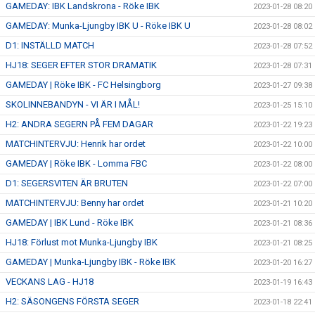
GAMEDAY: IBK Landskrona - Röke IBK
2023-01-28 08:20
GAMEDAY: Munka-Ljungby IBK U - Röke IBK U
2023-01-28 08:02
D1: INSTÄLLD MATCH
2023-01-28 07:52
HJ18: SEGER EFTER STOR DRAMATIK
2023-01-28 07:31
GAMEDAY | Röke IBK - FC Helsingborg
2023-01-27 09:38
SKOLINNEBANDYN - VI ÄR I MÅL!
2023-01-25 15:10
H2: ANDRA SEGERN PÅ FEM DAGAR
2023-01-22 19:23
MATCHINTERVJU: Henrik har ordet
2023-01-22 10:00
GAMEDAY | Röke IBK - Lomma FBC
2023-01-22 08:00
D1: SEGERSVITEN ÄR BRUTEN
2023-01-22 07:00
MATCHINTERVJU: Benny har ordet
2023-01-21 10:20
GAMEDAY | IBK Lund - Röke IBK
2023-01-21 08:36
HJ18: Förlust mot Munka-Ljungby IBK
2023-01-21 08:25
GAMEDAY | Munka-Ljungby IBK - Röke IBK
2023-01-20 16:27
VECKANS LAG - HJ18
2023-01-19 16:43
H2: SÄSONGENS FÖRSTA SEGER
2023-01-18 22:41