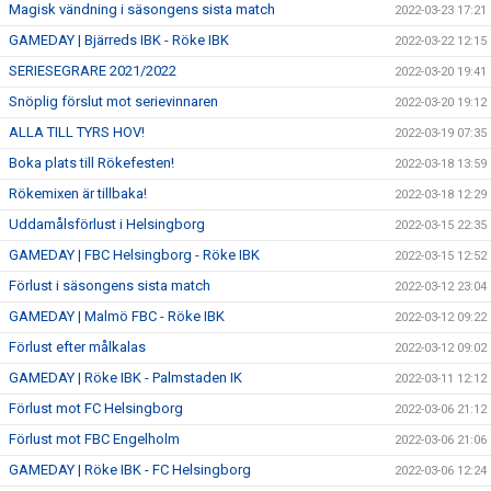
Magisk vändning i säsongens sista match
2022-03-23 17:21
GAMEDAY | Bjärreds IBK - Röke IBK
2022-03-22 12:15
SERIESEGRARE 2021/2022
2022-03-20 19:41
Snöplig förslut mot serievinnaren
2022-03-20 19:12
ALLA TILL TYRS HOV!
2022-03-19 07:35
Boka plats till Rökefesten!
2022-03-18 13:59
Rökemixen är tillbaka!
2022-03-18 12:29
Uddamålsförlust i Helsingborg
2022-03-15 22:35
GAMEDAY | FBC Helsingborg - Röke IBK
2022-03-15 12:52
Förlust i säsongens sista match
2022-03-12 23:04
GAMEDAY | Malmö FBC - Röke IBK
2022-03-12 09:22
Förlust efter målkalas
2022-03-12 09:02
GAMEDAY | Röke IBK - Palmstaden IK
2022-03-11 12:12
Förlust mot FC Helsingborg
2022-03-06 21:12
Förlust mot FBC Engelholm
2022-03-06 21:06
GAMEDAY | Röke IBK - FC Helsingborg
2022-03-06 12:24