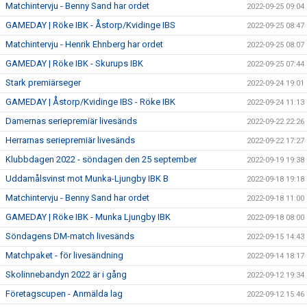
Matchintervju - Benny Sand har ordet
2022-09-25 09:04
GAMEDAY | Röke IBK - Åstorp/Kvidinge IBS
2022-09-25 08:47
Matchintervju - Henrik Ehnberg har ordet
2022-09-25 08:07
GAMEDAY | Röke IBK - Skurups IBK
2022-09-25 07:44
Stark premiärseger
2022-09-24 19:01
GAMEDAY | Åstorp/Kvidinge IBS - Röke IBK
2022-09-24 11:13
Damernas seriepremiär livesänds
2022-09-22 22:26
Herrarnas seriepremiär livesänds
2022-09-22 17:27
Klubbdagen 2022 - söndagen den 25 september
2022-09-19 19:38
Uddamålsvinst mot Munka-Ljungby IBK B
2022-09-18 19:18
Matchintervju - Benny Sand har ordet
2022-09-18 11:00
GAMEDAY | Röke IBK - Munka Ljungby IBK
2022-09-18 08:00
Söndagens DM-match livesänds
2022-09-15 14:43
Matchpaket - för livesändning
2022-09-14 18:17
Skolinnebandyn 2022 är i gång
2022-09-12 19:34
Företagscupen - Anmälda lag
2022-09-12 15:46