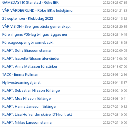
GAMEDAY | IK Stanstad - Röke IBK
2022-08-25 07:15
VÅR VÄRDEGRUND - Röke IBK:s ledstjärnor
2022-08-24 21:13
25 september - Klubbdag 2022
2022-08-24 13:52
VÅR VISION - Sveriges bästa gemenskap!
2022-08-23 20:35
Föreningens P06-lag tvingas läggas ner
2022-08-23 19:45
Företagscupen gör comeback!
2022-08-23 18:28
KLART: Sofia Eliasson stannar
2022-08-22 09:05
KLART: Isabelle Nilsson återvänder
2022-08-19 06:00
KLART: Anna Mattsson förstärker
2022-08-18 07:00
TACK - Emma Kullman
2022-08-05 12:56
Ny livestreamingstjänst
2022-08-04 15:37
KLART: Sebastian Nilsson förlänger
2022-08-02 10:00
KLART: Moa Nilsson förlänger
2022-08-01 10:41
KLART: Hanna Jansson förlänger
2022-07-29 10:32
KLART: Lisa Hofvander skriver D1-kontrakt
2022-07-28 10:00
KLART: Niklas Larsson stannar
2022-07-27 10:00