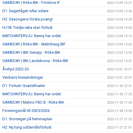
GAMEDAY | Röke IBK - Förslövs IF
2022-12-09 16:27
D1: Segertåget rullar vidare
2022-12-05 12:36
H2: Säsongens första poäng!
2022-12-04 14:24
HJ18: Tredje raka utan förlust
2022-12-04 14:00
MATCHINTERVJU: Benny har ordet
2022-12-04 13:15
GAMEDAY | Röke IBK - Malmhaug IBF
2022-12-04 13:05
GAMEDAY | IBK Genarp - Röke IBK
2022-12-02 13:55
GAMEDAY | IBK Landskrona - Röke IBK
2022-12-02 13:37
Årshjul 2022-23
2022-12-01 22:57
Veckans livesändningar
2022-12-01 22:37
D1: Förlust i kvartsfinalen
2022-11-30 22:21
MATCHINTERVJU: Benny har ordet
2022-11-30 17:33
GAMEDAY | Malmö FBC B - Röke IBK
2022-11-30 17:24
Föreningsmål till 2025/2026
2022-11-28 13:00
D1: Storseger på hemmaplan
2022-11-27 21:32
H2: Ny tung uddamålsförlust
2022-11-27 21:01