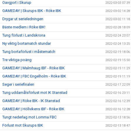
Oavgjort i Skurup
2022-03-03 07:39
GAMEDAY | Skurups IBK - Röke IBK
2022-03-02 14:28
Drygar ut serieledningen
2022-03-02 11:18
Bäste medlem i Röke IBK!
2022-02-28 18:09
Tung förlust i Landskrona
2022-02-24 23:07
Ny viktig bortamatch stundar
2022-02-24 13:25
Tung bortaförlust i måstematch
2022-02-19 18:06
Tre viktiga poäng
2022-02-19 15:50
GAMEDAY | Malmhaug IBF - Röke IBK
2022-02-19 11:29
GAMEDAY | FBC Engelholm - Röke IBK
2022-02-19 11:19
Seger i seriefinalen
2022-02-17 22:09
Tung uddamålsförlust mot IK Stanstad
2022-02-16 23:11
GAMEDAY | Röke IBK - IK Stanstad
2022-02-16 12:39
GAMEDAY | Höllvikens IBF - Röke IBK
2022-02-16 12:28
Tungt nederlag mot Lomma FBC
2022-02-13 18:56
Förlust mot Skurups IBK
2022-02-13 18:47