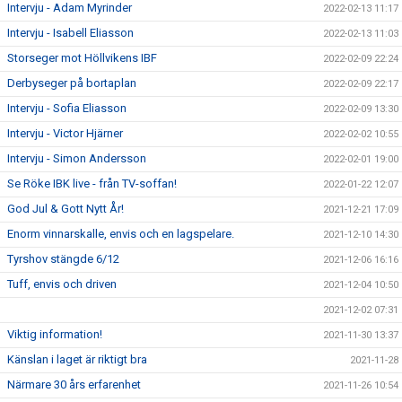
Intervju - Adam Myrinder
2022-02-13 11:17
Intervju - Isabell Eliasson
2022-02-13 11:03
Storseger mot Höllvikens IBF
2022-02-09 22:24
Derbyseger på bortaplan
2022-02-09 22:17
Intervju - Sofia Eliasson
2022-02-09 13:30
Intervju - Victor Hjärner
2022-02-02 10:55
Intervju - Simon Andersson
2022-02-01 19:00
Se Röke IBK live - från TV-soffan!
2022-01-22 12:07
God Jul & Gott Nytt År!
2021-12-21 17:09
Enorm vinnarskalle, envis och en lagspelare.
2021-12-10 14:30
Tyrshov stängde 6/12
2021-12-06 16:16
Tuff, envis och driven
2021-12-04 10:50
2021-12-02 07:31
Viktig information!
2021-11-30 13:37
Känslan i laget är riktigt bra
2021-11-28
Närmare 30 års erfarenhet
2021-11-26 10:54