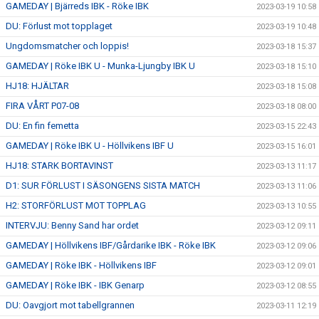
GAMEDAY | Bjärreds IBK - Röke IBK
2023-03-19 10:58
DU: Förlust mot topplaget
2023-03-19 10:48
Ungdomsmatcher och loppis!
2023-03-18 15:37
GAMEDAY | Röke IBK U - Munka-Ljungby IBK U
2023-03-18 15:10
HJ18: HJÄLTAR
2023-03-18 15:08
FIRA VÅRT P07-08
2023-03-18 08:00
DU: En fin femetta
2023-03-15 22:43
GAMEDAY | Röke IBK U - Höllvikens IBF U
2023-03-15 16:01
HJ18: STARK BORTAVINST
2023-03-13 11:17
D1: SUR FÖRLUST I SÄSONGENS SISTA MATCH
2023-03-13 11:06
H2: STORFÖRLUST MOT TOPPLAG
2023-03-13 10:55
INTERVJU: Benny Sand har ordet
2023-03-12 09:11
GAMEDAY | Höllvikens IBF/Gårdarike IBK - Röke IBK
2023-03-12 09:06
GAMEDAY | Röke IBK - Höllvikens IBF
2023-03-12 09:01
GAMEDAY | Röke IBK - IBK Genarp
2023-03-12 08:55
DU: Oavgjort mot tabellgrannen
2023-03-11 12:19