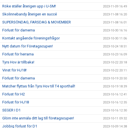
Röke ställer återigen upp i U-SM!
2023-11-09 16:49
Skolinnebandy återigen en succé
2023-11-08 16:20
SUPERSÖNDAG, FARSDAG & MOVEMBER
2023-11-08 16:01
Förlust för damerna
2023-10-30 16:16
Kontakt angående föreningsfrågor
2023-10-30 11:06
Nytt datum för Företagscupen!
2023-10-24 18:51
Förlust för herrarna
2023-10-23 16:09
Tyrs Hov är tillbaka!
2023-10-22 20:18
Vinst för HJ18!
2023-10-22 20:11
Förlust för damerna
2023-10-19 20:50
Matcher flyttas från Tyrs Hov till T4 sporthall!
2023-10-19 18:39
Förlust för H2
2023-10-16 12:41
Förlust för HJ18
2023-10-16 12:35
SEGER I D1
2023-10-16 12:30
Glöm inte anmäla ditt lag till företagscupen!
2023-10-11 09:32
Jobbig förlust för D1
2023-10-09 14:38