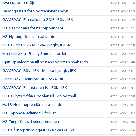
Nya supportertröjor
2022-10-05 19:15
Säsongsstart för Spontaninnebandyn
2022-10-05 11:19
GAMEDAY | Emmaljunga GOIF - Röke IBK
2022-10-02 12:29
D1: Säsongens första trepoängare
2022-10-01 15:11
H2: Ny tung förlust in på kontot
2022-10-01 14:51
HJ18: Röke IBK - Munka-Ljungby IBK 4-5
2022-10-01 14:18
Matchintervju - Benny Sand har ordet
2022-09-30 15:52
Hjärtligt välkomna till höstens Spontaninnebandy
2022-09-30 15:40
GAMEDAY | Röke IBK - Munka-Ljungby IBK
2022-09-30 15:07
GAMEDAY | Skurups IBK - Röke IBK
2022-09-30 14:53
GAMEDAY | Palmstaden IK - Röke IBK
2022-09-30 14:47
HJ18: Flyttad från Qpoolen till T4 Sporthall
2022-09-30 14:38
HJ18: Hemmapremiären livesänds
2022-09-29 22:54
D1: Tappade ledning till förlust
2022-09-25 23:07
H2: Tung förlust i seriepremiären
2022-09-25 22:56
HJ18: Åstorp/Kvidinge IBS - Röke IBK 2-3
2022-09-25 22:16