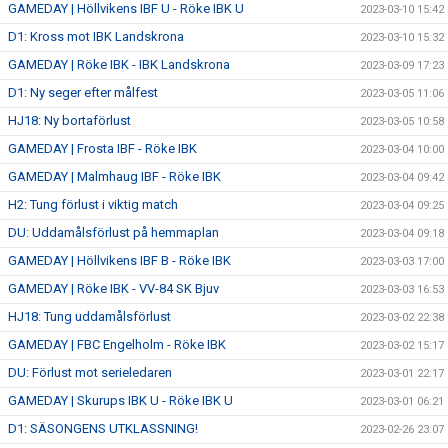
GAMEDAY | Höllvikens IBF U - Röke IBK U
2023-03-10 15:42
D1: Kross mot IBK Landskrona
2023-03-10 15:32
GAMEDAY | Röke IBK - IBK Landskrona
2023-03-09 17:23
D1: Ny seger efter målfest
2023-03-05 11:06
HJ18: Ny bortaförlust
2023-03-05 10:58
GAMEDAY | Frosta IBF - Röke IBK
2023-03-04 10:00
GAMEDAY | Malmhaug IBF - Röke IBK
2023-03-04 09:42
H2: Tung förlust i viktig match
2023-03-04 09:25
DU: Uddamålsförlust på hemmaplan
2023-03-04 09:18
GAMEDAY | Höllvikens IBF B - Röke IBK
2023-03-03 17:00
GAMEDAY | Röke IBK - VV-84 SK Bjuv
2023-03-03 16:53
HJ18: Tung uddamålsförlust
2023-03-02 22:38
GAMEDAY | FBC Engelholm - Röke IBK
2023-03-02 15:17
DU: Förlust mot serieledaren
2023-03-01 22:17
GAMEDAY | Skurups IBK U - Röke IBK U
2023-03-01 06:21
D1: SÄSONGENS UTKLASSNING!
2023-02-26 23:07