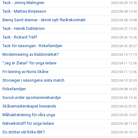
Tack - Jimmy Malmgren
2022-04-29 12:25
Tack - Mattias Börjesson
2022-04-28 12:40
Benny Sand stannar - skrivit nytt flerårskontrakt
2022-04-28 10:08
Tack - Henrik Dahlström
2022-04-27 13:25
Tack - Rickard Träff
2022-04-26 12:26
Tack för säsongen - Rökefamiljen
2022-04-25 20:07
Modernisering av klubbmärket?
2022-04-13 17:19
"Jag är Zlatan" för unga ledare
2022-04-11 12:56
Fri läsning av Norra Skåne
2022-04-11 12:06
Storseger i säsongens sista match
2022-04-10 20:59
Rökefamiljen
2022-04-08 16:02
Succé under spontaninnebandyn
2022-04-04 15:36
Skånemästerskapet livesänds
2022-04-02 07:01
Målvaktsträning för våra unga
2022-03-30 19:07
Nätverksträff för unga ledare
2022-03-28 17:02
Du stöttar väl Röke IBK?
2022-03-24 10:17