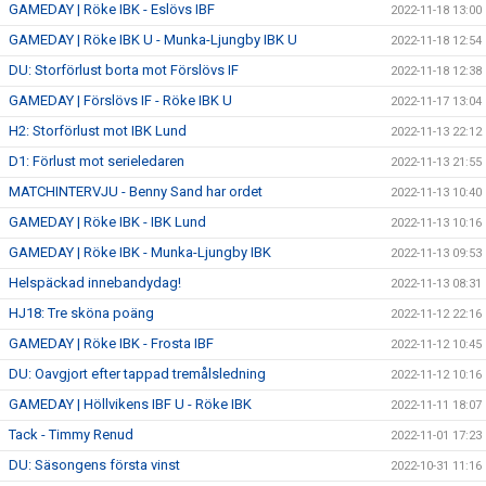
GAMEDAY | Röke IBK - Eslövs IBF
2022-11-18 13:00
GAMEDAY | Röke IBK U - Munka-Ljungby IBK U
2022-11-18 12:54
DU: Storförlust borta mot Förslövs IF
2022-11-18 12:38
GAMEDAY | Förslövs IF - Röke IBK U
2022-11-17 13:04
H2: Storförlust mot IBK Lund
2022-11-13 22:12
D1: Förlust mot serieledaren
2022-11-13 21:55
MATCHINTERVJU - Benny Sand har ordet
2022-11-13 10:40
GAMEDAY | Röke IBK - IBK Lund
2022-11-13 10:16
GAMEDAY | Röke IBK - Munka-Ljungby IBK
2022-11-13 09:53
Helspäckad innebandydag!
2022-11-13 08:31
HJ18: Tre sköna poäng
2022-11-12 22:16
GAMEDAY | Röke IBK - Frosta IBF
2022-11-12 10:45
DU: Oavgjort efter tappad tremålsledning
2022-11-12 10:16
GAMEDAY | Höllvikens IBF U - Röke IBK
2022-11-11 18:07
Tack - Timmy Renud
2022-11-01 17:23
DU: Säsongens första vinst
2022-10-31 11:16