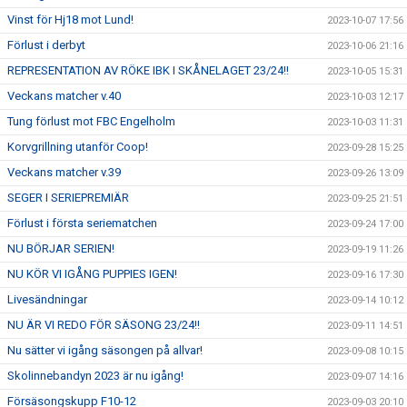
Vinst för Hj18 mot Lund!
2023-10-07 17:56
Förlust i derbyt
2023-10-06 21:16
REPRESENTATION AV RÖKE IBK I SKÅNELAGET 23/24!!
2023-10-05 15:31
Veckans matcher v.40
2023-10-03 12:17
Tung förlust mot FBC Engelholm
2023-10-03 11:31
Korvgrillning utanför Coop!
2023-09-28 15:25
Veckans matcher v.39
2023-09-26 13:09
SEGER I SERIEPREMIÄR
2023-09-25 21:51
Förlust i första seriematchen
2023-09-24 17:00
NU BÖRJAR SERIEN!
2023-09-19 11:26
NU KÖR VI IGÅNG PUPPIES IGEN!
2023-09-16 17:30
Livesändningar
2023-09-14 10:12
NU ÄR VI REDO FÖR SÄSONG 23/24!!
2023-09-11 14:51
Nu sätter vi igång säsongen på allvar!
2023-09-08 10:15
Skolinnebandyn 2023 är nu igång!
2023-09-07 14:16
Försäsongskupp F10-12
2023-09-03 20:10