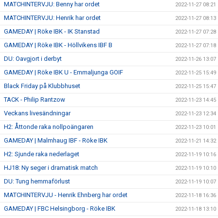
MATCHINTERVJU: Benny har ordet
2022-11-27 08:21
MATCHINTERVJU: Henrik har ordet
2022-11-27 08:13
GAMEDAY | Röke IBK - IK Stanstad
2022-11-27 07:28
GAMEDAY | Röke IBK - Höllvikens IBF B
2022-11-27 07:18
DU: Oavgjort i derbyt
2022-11-26 13:07
GAMEDAY | Röke IBK U - Emmaljunga GOIF
2022-11-25 15:49
Black Friday på Klubbhuset
2022-11-25 15:47
TACK - Philip Rantzow
2022-11-23 14:45
Veckans livesändningar
2022-11-23 12:34
H2: Åttonde raka nollpoängaren
2022-11-23 10:01
GAMEDAY | Malmhaug IBF - Röke IBK
2022-11-21 14:32
H2: Sjunde raka nederlaget
2022-11-19 10:16
HJ18: Ny seger i dramatisk match
2022-11-19 10:10
DU: Tung hemmaförlust
2022-11-19 10:07
MATCHINTERVJU - Henrik Ehnberg har ordet
2022-11-18 16:36
GAMEDAY | FBC Helsingborg - Röke IBK
2022-11-18 13:10