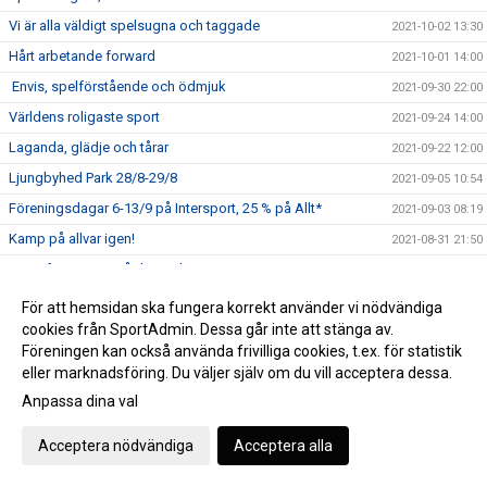
Vi är alla väldigt spelsugna och taggade
2021-10-02 13:30
Hårt arbetande forward
2021-10-01 14:00
Envis, spelförstående och ödmjuk
2021-09-30 22:00
Världens roligaste sport
2021-09-24 14:00
Laganda, glädje och tårar
2021-09-22 12:00
Ljungbyhed Park 28/8-29/8
2021-09-05 10:54
Föreningsdagar 6-13/9 på Intersport, 25 % på Allt*
2021-09-03 08:19
Kamp på allvar igen!
2021-08-31 21:50
Dags för intervju på damsidan
2021-08-26 18:15
Frida och Amanda startar skolprojekt
2021-08-25 18:58
För att hemsidan ska fungera korrekt använder vi nödvändiga
cookies från SportAdmin. Dessa går inte att stänga av.
Capitano Månsa
2021-08-24 12:07
Föreningen kan också använda frivilliga cookies, t.ex. för statistik
Isac redo för stundande utmaningar
2021-08-19 19:33
eller marknadsföring. Du väljer själv om du vill acceptera dessa.
Välkomna till Röke Puppies!
2021-08-17 18:31
Anpassa dina val
Äntligen drar vi igång igen!!!
2021-07-19 20:00
Acceptera nödvändiga
Acceptera alla
Glad sommar innebandyvänner!
2021-06-24 10:14
Rökespelare återigen med i Skånelaget
2021-06-22 15:26