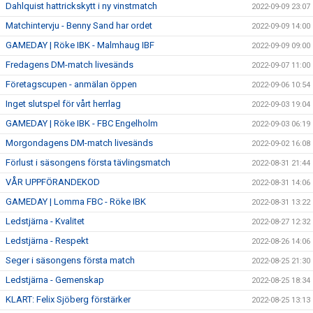
Dahlquist hattrickskytt i ny vinstmatch
2022-09-09 23:07
Matchintervju - Benny Sand har ordet
2022-09-09 14:00
GAMEDAY | Röke IBK - Malmhaug IBF
2022-09-09 09:00
Fredagens DM-match livesänds
2022-09-07 11:00
Företagscupen - anmälan öppen
2022-09-06 10:54
Inget slutspel för vårt herrlag
2022-09-03 19:04
GAMEDAY | Röke IBK - FBC Engelholm
2022-09-03 06:19
Morgondagens DM-match livesänds
2022-09-02 16:08
Förlust i säsongens första tävlingsmatch
2022-08-31 21:44
VÅR UPPFÖRANDEKOD
2022-08-31 14:06
GAMEDAY | Lomma FBC - Röke IBK
2022-08-31 13:22
Ledstjärna - Kvalitet
2022-08-27 12:32
Ledstjärna - Respekt
2022-08-26 14:06
Seger i säsongens första match
2022-08-25 21:30
Ledstjärna - Gemenskap
2022-08-25 18:34
KLART: Felix Sjöberg förstärker
2022-08-25 13:13