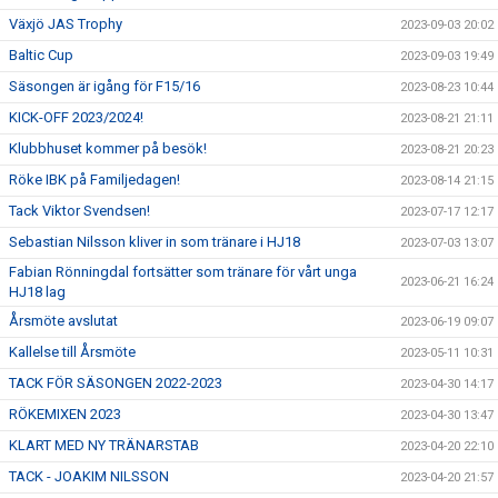
Växjö JAS Trophy
2023-09-03 20:02
Baltic Cup
2023-09-03 19:49
Säsongen är igång för F15/16
2023-08-23 10:44
KICK-OFF 2023/2024!
2023-08-21 21:11
Klubbhuset kommer på besök!
2023-08-21 20:23
Röke IBK på Familjedagen!
2023-08-14 21:15
Tack Viktor Svendsen!
2023-07-17 12:17
Sebastian Nilsson kliver in som tränare i HJ18
2023-07-03 13:07
Fabian Rönningdal fortsätter som tränare för vårt unga
2023-06-21 16:24
HJ18 lag
Årsmöte avslutat
2023-06-19 09:07
Kallelse till Årsmöte
2023-05-11 10:31
TACK FÖR SÄSONGEN 2022-2023
2023-04-30 14:17
RÖKEMIXEN 2023
2023-04-30 13:47
KLART MED NY TRÄNARSTAB
2023-04-20 22:10
TACK - JOAKIM NILSSON
2023-04-20 21:57