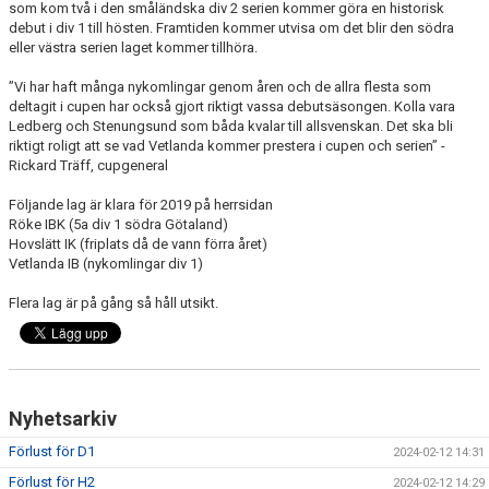
som kom två i den småländska div 2 serien kommer göra en historisk
WEBBSHOP
debut i div 1 till hösten. Framtiden kommer utvisa om det blir den södra
eller västra serien laget kommer tillhöra.
KONTAKTER
”Vi har haft många nykomlingar genom åren och de allra flesta som
deltagit i cupen har också gjort riktigt vassa debutsäsongen. Kolla vara
Ledberg och Stenungsund som båda kvalar till allsvenskan. Det ska bli
riktigt roligt att se vad Vetlanda kommer prestera i cupen och serien” -
Rickard Träff, cupgeneral
Följande lag är klara för 2019 på herrsidan
Röke IBK (5a div 1 södra Götaland)
Hovslätt IK (friplats då de vann förra året)
Vetlanda IB (nykomlingar div 1)
Flera lag är på gång så håll utsikt.
Nyhetsarkiv
Förlust för D1
2024-02-12 14:31
Förlust för H2
2024-02-12 14:29