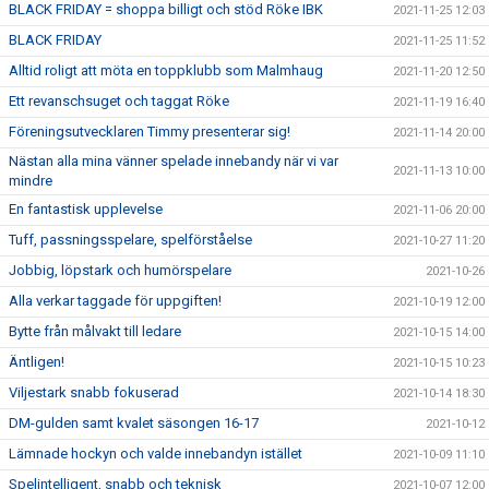
BLACK FRIDAY = shoppa billigt och stöd Röke IBK
2021-11-25 12:03
BLACK FRIDAY
2021-11-25 11:52
Alltid roligt att möta en toppklubb som Malmhaug
2021-11-20 12:50
Ett revanschsuget och taggat Röke
2021-11-19 16:40
Föreningsutvecklaren Timmy presenterar sig!
2021-11-14 20:00
Nästan alla mina vänner spelade innebandy när vi var
2021-11-13 10:00
mindre
En fantastisk upplevelse
2021-11-06 20:00
Tuff, passningsspelare, spelförståelse
2021-10-27 11:20
Jobbig, löpstark och humörspelare
2021-10-26
Alla verkar taggade för uppgiften!
2021-10-19 12:00
Bytte från målvakt till ledare
2021-10-15 14:00
Äntligen!
2021-10-15 10:23
Viljestark snabb fokuserad
2021-10-14 18:30
DM-gulden samt kvalet säsongen 16-17
2021-10-12
Lämnade hockyn och valde innebandyn istället
2021-10-09 11:10
Spelintelligent, snabb och teknisk
2021-10-07 12:00