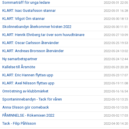
Sommarträff för unga ledare
2022-05-31 22:05
KLART: Isac Gustafsson stannar
2022-05-31 16:28
KLART: Vilgot Örn stannar
2022-05-30 18:13
Skolinnebandyn återkommer hösten 2022
2022-05-30 11:51
KLART: Henrik Ehnberg tar över som huvudtränare
2022-05-27 10:09
KLART: Oscar Carlsson återvänder
2022-05-25 19:53
KLART: Andreas Brorsson återvänder
2022-05-24 13:02
Ny samarbetspartner
2022-05-24 12:44
Kallelse till Årsmöte
2022-05-23 20:28
KLART: Eric Hannen flyttas upp
2022-05-23 17:07
KLART: Axel Nilsson flyttas upp
2022-05-19 11:08
Omröstning av klubbmärket
2022-05-16 16:54
Spontaninnebandyn - Tack för våren
2022-05-10 13:25
Anna Olsson gör comeback
2022-05-10 13:05
PÅMINNELSE - Rökemixen 2022
2022-05-02 17:03
Tack - Filip Påhlsson
2022-04-30 14:20