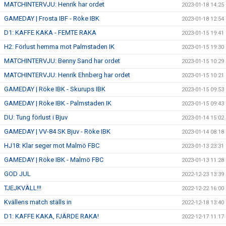
MATCHINTERVJU: Henrik har ordet
2023-01-18 14:25
GAMEDAY | Frosta IBF - Röke IBK
2023-01-18 12:54
D1: KAFFE KAKA - FEMTE RAKA
2023-01-15 19:41
H2: Förlust hemma mot Palmstaden IK
2023-01-15 19:30
MATCHINTERVJU: Benny Sand har ordet
2023-01-15 10:29
MATCHINTERVJU: Henrik Ehnberg har ordet
2023-01-15 10:21
GAMEDAY | Röke IBK - Skurups IBK
2023-01-15 09:53
GAMEDAY | Röke IBK - Palmstaden IK
2023-01-15 09:43
DU: Tung förlust i Bjuv
2023-01-14 15:02
GAMEDAY | VV-84 SK Bjuv - Röke IBK
2023-01-14 08:18
HJ18: Klar seger mot Malmö FBC
2023-01-13 23:31
GAMEDAY | Röke IBK - Malmö FBC
2023-01-13 11:28
GOD JUL
2022-12-23 13:39
TJEJKVÄLL!!!
2022-12-22 16:00
Kvällens match ställs in
2022-12-18 13:40
D1: KAFFE KAKA, FJÄRDE RAKA!
2022-12-17 11:17