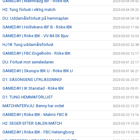
GAMEDAY | Malmhaug IBF - Röke IBK
2023-03-04 09:42
H2: Tung förlust i viktig match
2023-03-04 09:25
DU: Uddamålsförlust på hemmaplan
2023-03-04 09:18
GAMEDAY | Höllvikens IBF B - Röke IBK
2023-03-03 17:00
GAMEDAY | Röke IBK - VV-84 SK Bjuv
2023-03-03 16:53
HJ18: Tung uddamålsförlust
2023-03-02 22:38
GAMEDAY | FBC Engelholm - Röke IBK
2023-03-02 15:17
DU: Förlust mot serieledaren
2023-03-01 22:17
GAMEDAY | Skurups IBK U - Röke IBK U
2023-03-01 06:21
D1: SÄSONGENS UTKLASSNING!
2023-02-26 23:07
GAMEDAY | IK Stanstad - Röke IBK
2023-02-26 09:01
D1: TUNG HEMMAFÖRLUST
2023-02-23 07:06
MATCHINTERVJU: Benny har ordet
2023-02-22 13:27
GAMEDAY | Röke IBK - Malmö FBC B
2023-02-22 13:16
H2: SEGER EFTER GALEN MATCH
2023-02-19 19:25
GAMEDAY | Röke IBK - FBC Helsingborg
2023-02-19 10:40