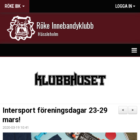
RÖKE IBK
LOGGA IN
Röke Innebandyklubb
Hässleholm
HEM
NYHETER
DOKUMENT
KALENDER
Intersport föreningsdagar 23-29
<
>
MATCHER
mars!
2020-03-19 10:41
MEDLEMSKAP