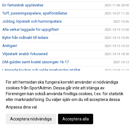
En fantastisk upplevelse
2021-11-06 20:00
Tuff, passningsspelare, spelförståelse
2021-10-27 11:20
Jobbig, löpstark och humörspelare
2021-10-26
Alla verkar taggade för uppgiften!
2021-10-19 12:00
Bytte från målvakt till ledare
2021-10-15 14:00
Äntligen!
2021-10-15 10:23
Viljestark snabb fokuserad
2021-10-14 18:30
DM-gulden samt kvalet säsongen 16-17
2021-10-12
Lämnade hockyn och valde innebandyn istället
2021-10-09 11:10
Spelintelligent, snabb och teknisk
2021-10-07 12:00
För att hemsidan ska fungera korrekt använder vi nödvändiga
Vi är alla väldigt spelsugna och taggade
2021-10-02 13:30
cookies från SportAdmin. Dessa går inte att stänga av.
Föreningen kan också använda frivilliga cookies, t.ex. för statistik
Hårt arbetande forward
2021-10-01 14:00
eller marknadsföring. Du väljer själv om du vill acceptera dessa.
Envis, spelförstående och ödmjuk
2021-09-30 22:00
Anpassa dina val
Världens roligaste sport
2021-09-24 14:00
Laganda, glädje och tårar
Acceptera nödvändiga
Acceptera alla
2021-09-22 12:00
Ljungbyhed Park 28/8-29/8
2021-09-05 10:54