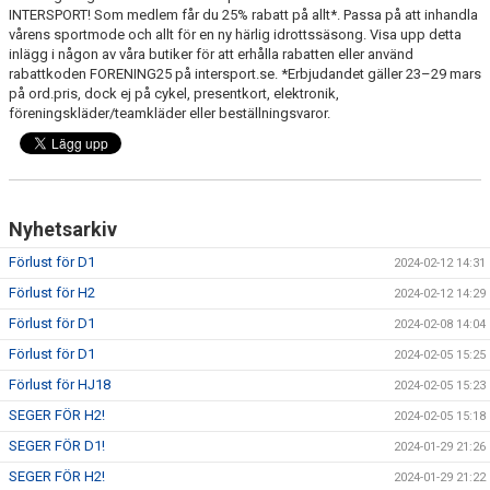
INTERSPORT! Som medlem får du 25% rabatt på allt*. Passa på att inhandla
vårens sportmode och allt för en ny härlig idrottssäsong. Visa upp detta
inlägg i någon av våra butiker för att erhålla rabatten eller använd
rabattkoden FORENING25 på intersport.se. *Erbjudandet gäller 23–29 mars
på ord.pris, dock ej på cykel, presentkort, elektronik,
föreningskläder/teamkläder eller beställningsvaror.
Nyhetsarkiv
Förlust för D1
2024-02-12 14:31
Förlust för H2
2024-02-12 14:29
Förlust för D1
2024-02-08 14:04
Förlust för D1
2024-02-05 15:25
Förlust för HJ18
2024-02-05 15:23
SEGER FÖR H2!
2024-02-05 15:18
SEGER FÖR D1!
2024-01-29 21:26
SEGER FÖR H2!
2024-01-29 21:22