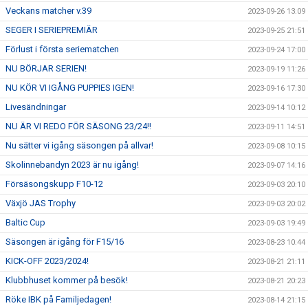
Veckans matcher v.39
2023-09-26 13:09
SEGER I SERIEPREMIÄR
2023-09-25 21:51
Förlust i första seriematchen
2023-09-24 17:00
NU BÖRJAR SERIEN!
2023-09-19 11:26
NU KÖR VI IGÅNG PUPPIES IGEN!
2023-09-16 17:30
Livesändningar
2023-09-14 10:12
NU ÄR VI REDO FÖR SÄSONG 23/24!!
2023-09-11 14:51
Nu sätter vi igång säsongen på allvar!
2023-09-08 10:15
Skolinnebandyn 2023 är nu igång!
2023-09-07 14:16
Försäsongskupp F10-12
2023-09-03 20:10
Växjö JAS Trophy
2023-09-03 20:02
Baltic Cup
2023-09-03 19:49
Säsongen är igång för F15/16
2023-08-23 10:44
KICK-OFF 2023/2024!
2023-08-21 21:11
Klubbhuset kommer på besök!
2023-08-21 20:23
Röke IBK på Familjedagen!
2023-08-14 21:15