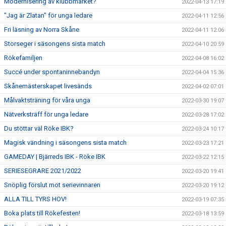
Modernisering av klubbmärket?
2022-04-13 17:19
"Jag är Zlatan" för unga ledare
2022-04-11 12:56
Fri läsning av Norra Skåne
2022-04-11 12:06
Storseger i säsongens sista match
2022-04-10 20:59
Rökefamiljen
2022-04-08 16:02
Succé under spontaninnebandyn
2022-04-04 15:36
Skånemästerskapet livesänds
2022-04-02 07:01
Målvaktsträning för våra unga
2022-03-30 19:07
Nätverksträff för unga ledare
2022-03-28 17:02
Du stöttar väl Röke IBK?
2022-03-24 10:17
Magisk vändning i säsongens sista match
2022-03-23 17:21
GAMEDAY | Bjärreds IBK - Röke IBK
2022-03-22 12:15
SERIESEGRARE 2021/2022
2022-03-20 19:41
Snöplig förslut mot serievinnaren
2022-03-20 19:12
ALLA TILL TYRS HOV!
2022-03-19 07:35
Boka plats till Rökefesten!
2022-03-18 13:59