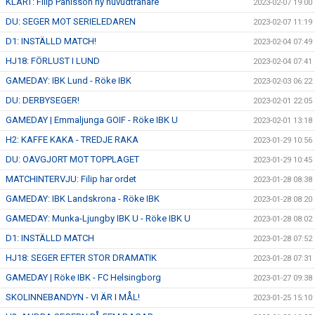
KLART: Filip Påhlsson ny huvudtränare
2023-02-07 19:00
DU: SEGER MOT SERIELEDAREN
2023-02-07 11:19
D1: INSTÄLLD MATCH!
2023-02-04 07:49
HJ18: FÖRLUST I LUND
2023-02-04 07:41
GAMEDAY: IBK Lund - Röke IBK
2023-02-03 06:22
DU: DERBYSEGER!
2023-02-01 22:05
GAMEDAY | Emmaljunga GOIF - Röke IBK U
2023-02-01 13:18
H2: KAFFE KAKA - TREDJE RAKA
2023-01-29 10:56
DU: OAVGJORT MOT TOPPLAGET
2023-01-29 10:45
MATCHINTERVJU: Filip har ordet
2023-01-28 08:38
GAMEDAY: IBK Landskrona - Röke IBK
2023-01-28 08:20
GAMEDAY: Munka-Ljungby IBK U - Röke IBK U
2023-01-28 08:02
D1: INSTÄLLD MATCH
2023-01-28 07:52
HJ18: SEGER EFTER STOR DRAMATIK
2023-01-28 07:31
GAMEDAY | Röke IBK - FC Helsingborg
2023-01-27 09:38
SKOLINNEBANDYN - VI ÄR I MÅL!
2023-01-25 15:10