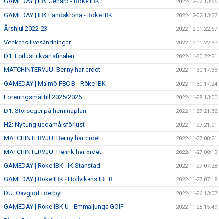
GAMEDAY | IBK Genarp - Röke IBK
2022-12-02 13:55
GAMEDAY | IBK Landskrona - Röke IBK
2022-12-02 13:37
Årshjul 2022-23
2022-12-01 22:57
Veckans livesändningar
2022-12-01 22:37
D1: Förlust i kvartsfinalen
2022-11-30 22:21
MATCHINTERVJU: Benny har ordet
2022-11-30 17:33
GAMEDAY | Malmö FBC B - Röke IBK
2022-11-30 17:24
Föreningsmål till 2025/2026
2022-11-28 13:00
D1: Storseger på hemmaplan
2022-11-27 21:32
H2: Ny tung uddamålsförlust
2022-11-27 21:01
MATCHINTERVJU: Benny har ordet
2022-11-27 08:21
MATCHINTERVJU: Henrik har ordet
2022-11-27 08:13
GAMEDAY | Röke IBK - IK Stanstad
2022-11-27 07:28
GAMEDAY | Röke IBK - Höllvikens IBF B
2022-11-27 07:18
DU: Oavgjort i derbyt
2022-11-26 13:07
GAMEDAY | Röke IBK U - Emmaljunga GOIF
2022-11-25 15:49