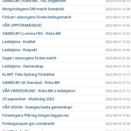
GAMEDAY | Röke IBK - FBC Engelholm
2022-09-03 06:19
Morgondagens DM-match livesänds
2022-09-02 16:08
Förlust i säsongens första tävlingsmatch
2022-08-31 21:44
VÅR UPPFÖRANDEKOD
2022-08-31 14:06
GAMEDAY | Lomma FBC - Röke IBK
2022-08-31 13:22
Ledstjärna - Kvalitet
2022-08-27 12:32
Ledstjärna - Respekt
2022-08-26 14:06
Seger i säsongens första match
2022-08-25 21:30
Ledstjärna - Gemenskap
2022-08-25 18:34
KLART: Felix Sjöberg förstärker
2022-08-25 13:13
GAMEDAY | IK Stanstad - Röke IBK
2022-08-25 07:15
VÅR VÄRDEGRUND - Röke IBK:s ledstjärnor
2022-08-24 21:13
25 september - Klubbdag 2022
2022-08-24 13:52
VÅR VISION - Sveriges bästa gemenskap!
2022-08-23 20:35
Föreningens P06-lag tvingas läggas ner
2022-08-23 19:45
Företagscupen gör comeback!
2022-08-23 18:28