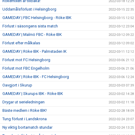
Rökemixen är tillbaka!
2022-03-18 12:29
Uddamålsförlust i Helsingborg
2022-03-15 22:35
GAMEDAY | FBC Helsingborg - Röke IBK
2022-03-15 12:52
Förlust i säsongens sista match
2022-03-12 23:04
GAMEDAY | Malmö FBC - Röke IBK
2022-03-12 09:22
Förlust efter målkalas
2022-03-12 09:02
GAMEDAY | Röke IBK - Palmstaden IK
2022-03-11 12:12
Förlust mot FC Helsingborg
2022-03-06 21:12
Förlust mot FBC Engelholm
2022-03-06 21:06
GAMEDAY | Röke IBK - FC Helsingborg
2022-03-06 12:24
Oavgjort i Skurup
2022-03-03 07:39
GAMEDAY | Skurups IBK - Röke IBK
2022-03-02 14:28
Drygar ut serieledningen
2022-03-02 11:18
Bäste medlem i Röke IBK!
2022-02-28 18:09
Tung förlust i Landskrona
2022-02-24 23:07
Ny viktig bortamatch stundar
2022-02-24 13:25