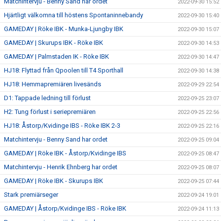
Matchintervju - Benny Sand har ordet
2022-09-30 15:52
Hjärtligt välkomna till höstens Spontaninnebandy
2022-09-30 15:40
GAMEDAY | Röke IBK - Munka-Ljungby IBK
2022-09-30 15:07
GAMEDAY | Skurups IBK - Röke IBK
2022-09-30 14:53
GAMEDAY | Palmstaden IK - Röke IBK
2022-09-30 14:47
HJ18: Flyttad från Qpoolen till T4 Sporthall
2022-09-30 14:38
HJ18: Hemmapremiären livesänds
2022-09-29 22:54
D1: Tappade ledning till förlust
2022-09-25 23:07
H2: Tung förlust i seriepremiären
2022-09-25 22:56
HJ18: Åstorp/Kvidinge IBS - Röke IBK 2-3
2022-09-25 22:16
Matchintervju - Benny Sand har ordet
2022-09-25 09:04
GAMEDAY | Röke IBK - Åstorp/Kvidinge IBS
2022-09-25 08:47
Matchintervju - Henrik Ehnberg har ordet
2022-09-25 08:07
GAMEDAY | Röke IBK - Skurups IBK
2022-09-25 07:44
Stark premiärseger
2022-09-24 19:01
GAMEDAY | Åstorp/Kvidinge IBS - Röke IBK
2022-09-24 11:13