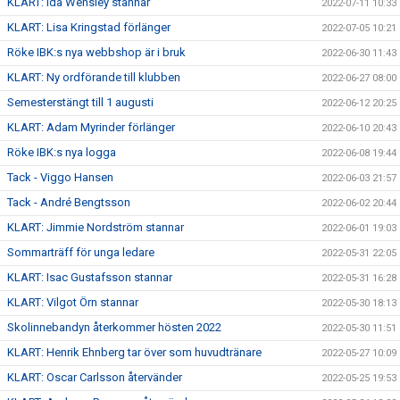
KLART: Ida Wensley stannar
2022-07-11 10:33
KLART: Lisa Kringstad förlänger
2022-07-05 10:21
Röke IBK:s nya webbshop är i bruk
2022-06-30 11:43
KLART: Ny ordförande till klubben
2022-06-27 08:00
Semesterstängt till 1 augusti
2022-06-12 20:25
KLART: Adam Myrinder förlänger
2022-06-10 20:43
Röke IBK:s nya logga
2022-06-08 19:44
Tack - Viggo Hansen
2022-06-03 21:57
Tack - André Bengtsson
2022-06-02 20:44
KLART: Jimmie Nordström stannar
2022-06-01 19:03
Sommarträff för unga ledare
2022-05-31 22:05
KLART: Isac Gustafsson stannar
2022-05-31 16:28
KLART: Vilgot Örn stannar
2022-05-30 18:13
Skolinnebandyn återkommer hösten 2022
2022-05-30 11:51
KLART: Henrik Ehnberg tar över som huvudtränare
2022-05-27 10:09
KLART: Oscar Carlsson återvänder
2022-05-25 19:53