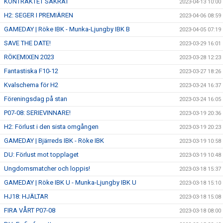
KONTRAKTET SÄKRAT
2023-04-13 10:00
H2: SEGER I PREMIÄREN
2023-04-06 08:59
GAMEDAY | Röke IBK - Munka-Ljungby IBK B
2023-04-05 07:19
SAVE THE DATE!
2023-03-29 16:01
RÖKEMIXEN 2023
2023-03-28 12:23
Fantastiska F10-12
2023-03-27 18:26
Kvalschema för H2
2023-03-24 16:37
Föreningsdag på stan
2023-03-24 16:05
P07-08: SERIEVINNARE!
2023-03-19 20:36
H2: Förlust i den sista omgången
2023-03-19 20:23
GAMEDAY | Bjärreds IBK - Röke IBK
2023-03-19 10:58
DU: Förlust mot topplaget
2023-03-19 10:48
Ungdomsmatcher och loppis!
2023-03-18 15:37
GAMEDAY | Röke IBK U - Munka-Ljungby IBK U
2023-03-18 15:10
HJ18: HJÄLTAR
2023-03-18 15:08
FIRA VÅRT P07-08
2023-03-18 08:00