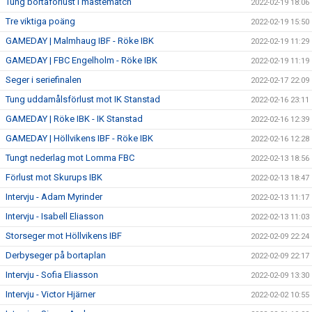
Tung bortaförlust i måstematch
2022-02-19 18:06
Tre viktiga poäng
2022-02-19 15:50
GAMEDAY | Malmhaug IBF - Röke IBK
2022-02-19 11:29
GAMEDAY | FBC Engelholm - Röke IBK
2022-02-19 11:19
Seger i seriefinalen
2022-02-17 22:09
Tung uddamålsförlust mot IK Stanstad
2022-02-16 23:11
GAMEDAY | Röke IBK - IK Stanstad
2022-02-16 12:39
GAMEDAY | Höllvikens IBF - Röke IBK
2022-02-16 12:28
Tungt nederlag mot Lomma FBC
2022-02-13 18:56
Förlust mot Skurups IBK
2022-02-13 18:47
Intervju - Adam Myrinder
2022-02-13 11:17
Intervju - Isabell Eliasson
2022-02-13 11:03
Storseger mot Höllvikens IBF
2022-02-09 22:24
Derbyseger på bortaplan
2022-02-09 22:17
Intervju - Sofia Eliasson
2022-02-09 13:30
Intervju - Victor Hjärner
2022-02-02 10:55