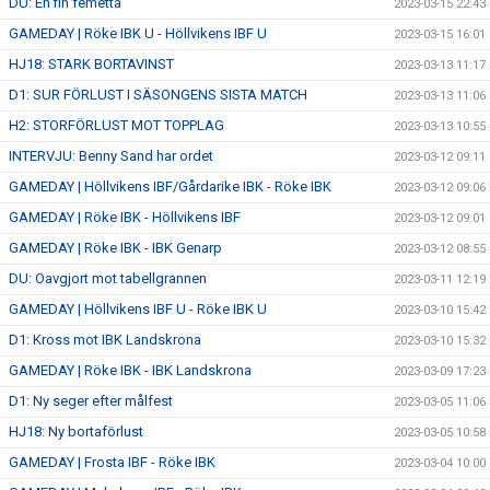
DU: En fin femetta
2023-03-15 22:43
GAMEDAY | Röke IBK U - Höllvikens IBF U
2023-03-15 16:01
HJ18: STARK BORTAVINST
2023-03-13 11:17
D1: SUR FÖRLUST I SÄSONGENS SISTA MATCH
2023-03-13 11:06
H2: STORFÖRLUST MOT TOPPLAG
2023-03-13 10:55
INTERVJU: Benny Sand har ordet
2023-03-12 09:11
GAMEDAY | Höllvikens IBF/Gårdarike IBK - Röke IBK
2023-03-12 09:06
GAMEDAY | Röke IBK - Höllvikens IBF
2023-03-12 09:01
GAMEDAY | Röke IBK - IBK Genarp
2023-03-12 08:55
DU: Oavgjort mot tabellgrannen
2023-03-11 12:19
GAMEDAY | Höllvikens IBF U - Röke IBK U
2023-03-10 15:42
D1: Kross mot IBK Landskrona
2023-03-10 15:32
GAMEDAY | Röke IBK - IBK Landskrona
2023-03-09 17:23
D1: Ny seger efter målfest
2023-03-05 11:06
HJ18: Ny bortaförlust
2023-03-05 10:58
GAMEDAY | Frosta IBF - Röke IBK
2023-03-04 10:00