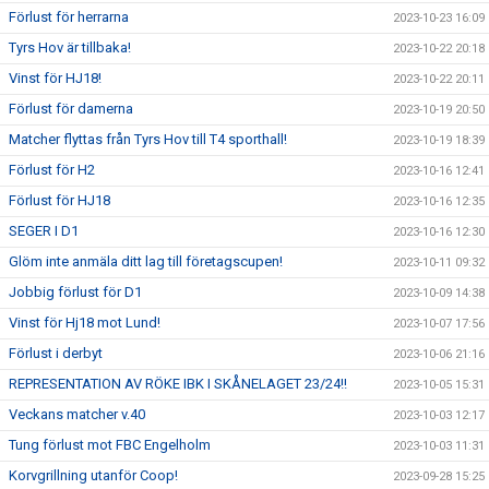
Förlust för herrarna
2023-10-23 16:09
Tyrs Hov är tillbaka!
2023-10-22 20:18
Vinst för HJ18!
2023-10-22 20:11
Förlust för damerna
2023-10-19 20:50
Matcher flyttas från Tyrs Hov till T4 sporthall!
2023-10-19 18:39
Förlust för H2
2023-10-16 12:41
Förlust för HJ18
2023-10-16 12:35
SEGER I D1
2023-10-16 12:30
Glöm inte anmäla ditt lag till företagscupen!
2023-10-11 09:32
Jobbig förlust för D1
2023-10-09 14:38
Vinst för Hj18 mot Lund!
2023-10-07 17:56
Förlust i derbyt
2023-10-06 21:16
REPRESENTATION AV RÖKE IBK I SKÅNELAGET 23/24!!
2023-10-05 15:31
Veckans matcher v.40
2023-10-03 12:17
Tung förlust mot FBC Engelholm
2023-10-03 11:31
Korvgrillning utanför Coop!
2023-09-28 15:25