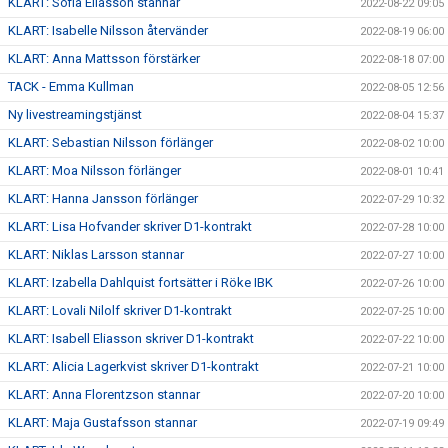
KLART: Sofia Eliasson stannar
2022-08-22 09:05
KLART: Isabelle Nilsson återvänder
2022-08-19 06:00
KLART: Anna Mattsson förstärker
2022-08-18 07:00
TACK - Emma Kullman
2022-08-05 12:56
Ny livestreamingstjänst
2022-08-04 15:37
KLART: Sebastian Nilsson förlänger
2022-08-02 10:00
KLART: Moa Nilsson förlänger
2022-08-01 10:41
KLART: Hanna Jansson förlänger
2022-07-29 10:32
KLART: Lisa Hofvander skriver D1-kontrakt
2022-07-28 10:00
KLART: Niklas Larsson stannar
2022-07-27 10:00
KLART: Izabella Dahlquist fortsätter i Röke IBK
2022-07-26 10:00
KLART: Lovali Nilolf skriver D1-kontrakt
2022-07-25 10:00
KLART: Isabell Eliasson skriver D1-kontrakt
2022-07-22 10:00
KLART: Alicia Lagerkvist skriver D1-kontrakt
2022-07-21 10:00
KLART: Anna Florentzson stannar
2022-07-20 10:00
KLART: Maja Gustafsson stannar
2022-07-19 09:49