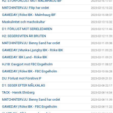
H2: STORFÖRLUST MOT MALMHAUG IBF
2023-02-16 17:07
MATCHINTERVJU: Filip har ordet
2023-02-15 15:22
GAMEDAY | Röke IBK - Malmhaug IBF
2023-02-15 08:37
Maskulinitet och machokultur
2023-02-13 15:32
D1: FÖRLUST MOT SERIELEDAREN
2023-02-12 11:46
H2: SEGERSVITEN ÄR BRUTEN
2023-02-12 11:39
MATCHINTERVJU: Benny Sand har ordet
2023-02-11 09:38
GAMEDAY | Munka-Ljungby IBK - Röke IBK
2023-02-11 09:25
GAMEDAY: IBK Lund - Röke IBK
2023-02-11 09:21
HJ18: Oavgjort mot FBC Engelholm
2023-02-11 08:57
GAMEDAY | Röke IBK - FBC Engelholm
2023-02-10 06:28
DU: Förlust mot Förslövs IF
2023-02-09 21:51
D1: SEGER EFTER MÅLKALAS
2023-02-08 22:17
TACK - Henrik Ehnberg
2023-02-08 14:04
MATCHINTERVJU: Benny Sand har ordet
2023-02-08 11:39
GAMEDAY | Röke IBK - FBC Engelholm
2023-02-08 11:22