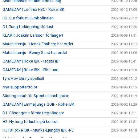
Sista chansen att anmälda ert lag
2022-10-12 17:38
GAMEDAY | Lomma FBC - Röke IBK
2022-10-12 17:09
H2: Sur förlust i jumbofinalen
2022-10-09 20:12
D1: Tung förlängningsförlust
2022-10-09 19:56
KLART: Joakim Larsson förlänger!
2022-10-09 11:51
Matchintervju - Henrik Ehnberg har ordet
2022-10-09 11:17
Matchintervju - Benny Sand har ordet
2022-10-09 11:00
GAMEDAY | Röke IBK - Frosta IBF
2022-10-09 10:41
GAMEDAY | Röke IBK - IBK Lund
2022-10-09 10:20
Tyrs Hov blir ny spelhall
2022-10-08 09:12
Nya supportertröjor
2022-10-05 19:15
Säsongsstart för Spontaninnebandyn
2022-10-05 11:19
GAMEDAY | Emmaljunga GOIF - Röke IBK
2022-10-02 12:29
D1: Säsongens första trepoängare
2022-10-01 15:11
H2: Ny tung förlust in på kontot
2022-10-01 14:51
HJ18: Röke IBK - Munka-Ljungby IBK 4-5
2022-10-01 14:18