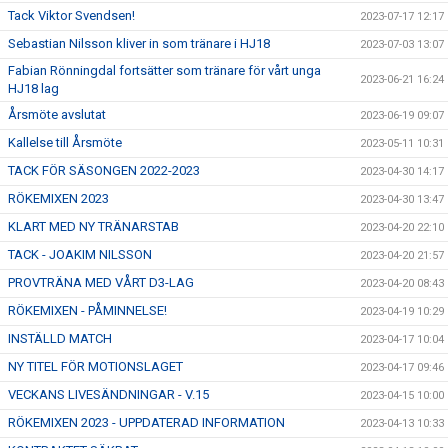
Tack Viktor Svendsen!
2023-07-17 12:17
Sebastian Nilsson kliver in som tränare i HJ18
2023-07-03 13:07
Fabian Rönningdal fortsätter som tränare för vårt unga
2023-06-21 16:24
HJ18 lag
Årsmöte avslutat
2023-06-19 09:07
Kallelse till Årsmöte
2023-05-11 10:31
TACK FÖR SÄSONGEN 2022-2023
2023-04-30 14:17
RÖKEMIXEN 2023
2023-04-30 13:47
KLART MED NY TRÄNARSTAB
2023-04-20 22:10
TACK - JOAKIM NILSSON
2023-04-20 21:57
PROVTRÄNA MED VÅRT D3-LAG
2023-04-20 08:43
RÖKEMIXEN - PÅMINNELSE!
2023-04-19 10:29
INSTÄLLD MATCH
2023-04-17 10:04
NY TITEL FÖR MOTIONSLAGET
2023-04-17 09:46
VECKANS LIVESÄNDNINGAR - V.15
2023-04-15 10:00
RÖKEMIXEN 2023 - UPPDATERAD INFORMATION
2023-04-13 10:33