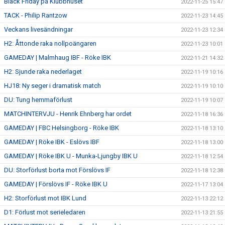
Black Friday på Klubbhuset
2022-11-25 15:47
TACK - Philip Rantzow
2022-11-23 14:45
Veckans livesändningar
2022-11-23 12:34
H2: Åttonde raka nollpoängaren
2022-11-23 10:01
GAMEDAY | Malmhaug IBF - Röke IBK
2022-11-21 14:32
H2: Sjunde raka nederlaget
2022-11-19 10:16
HJ18: Ny seger i dramatisk match
2022-11-19 10:10
DU: Tung hemmaförlust
2022-11-19 10:07
MATCHINTERVJU - Henrik Ehnberg har ordet
2022-11-18 16:36
GAMEDAY | FBC Helsingborg - Röke IBK
2022-11-18 13:10
GAMEDAY | Röke IBK - Eslövs IBF
2022-11-18 13:00
GAMEDAY | Röke IBK U - Munka-Ljungby IBK U
2022-11-18 12:54
DU: Storförlust borta mot Förslövs IF
2022-11-18 12:38
GAMEDAY | Förslövs IF - Röke IBK U
2022-11-17 13:04
H2: Storförlust mot IBK Lund
2022-11-13 22:12
D1: Förlust mot serieledaren
2022-11-13 21:55