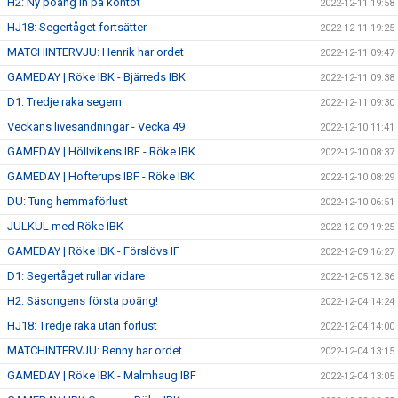
H2: Ny poäng in på kontot
2022-12-11 19:58
HJ18: Segertåget fortsätter
2022-12-11 19:25
MATCHINTERVJU: Henrik har ordet
2022-12-11 09:47
GAMEDAY | Röke IBK - Bjärreds IBK
2022-12-11 09:38
D1: Tredje raka segern
2022-12-11 09:30
Veckans livesändningar - Vecka 49
2022-12-10 11:41
GAMEDAY | Höllvikens IBF - Röke IBK
2022-12-10 08:37
GAMEDAY | Hofterups IBF - Röke IBK
2022-12-10 08:29
DU: Tung hemmaförlust
2022-12-10 06:51
JULKUL med Röke IBK
2022-12-09 19:25
GAMEDAY | Röke IBK - Förslövs IF
2022-12-09 16:27
D1: Segertåget rullar vidare
2022-12-05 12:36
H2: Säsongens första poäng!
2022-12-04 14:24
HJ18: Tredje raka utan förlust
2022-12-04 14:00
MATCHINTERVJU: Benny har ordet
2022-12-04 13:15
GAMEDAY | Röke IBK - Malmhaug IBF
2022-12-04 13:05