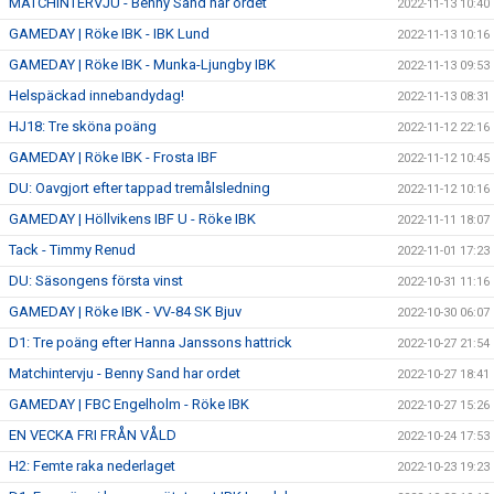
MATCHINTERVJU - Benny Sand har ordet
2022-11-13 10:40
GAMEDAY | Röke IBK - IBK Lund
2022-11-13 10:16
GAMEDAY | Röke IBK - Munka-Ljungby IBK
2022-11-13 09:53
Helspäckad innebandydag!
2022-11-13 08:31
HJ18: Tre sköna poäng
2022-11-12 22:16
GAMEDAY | Röke IBK - Frosta IBF
2022-11-12 10:45
DU: Oavgjort efter tappad tremålsledning
2022-11-12 10:16
GAMEDAY | Höllvikens IBF U - Röke IBK
2022-11-11 18:07
Tack - Timmy Renud
2022-11-01 17:23
DU: Säsongens första vinst
2022-10-31 11:16
GAMEDAY | Röke IBK - VV-84 SK Bjuv
2022-10-30 06:07
D1: Tre poäng efter Hanna Janssons hattrick
2022-10-27 21:54
Matchintervju - Benny Sand har ordet
2022-10-27 18:41
GAMEDAY | FBC Engelholm - Röke IBK
2022-10-27 15:26
EN VECKA FRI FRÅN VÅLD
2022-10-24 17:53
H2: Femte raka nederlaget
2022-10-23 19:23