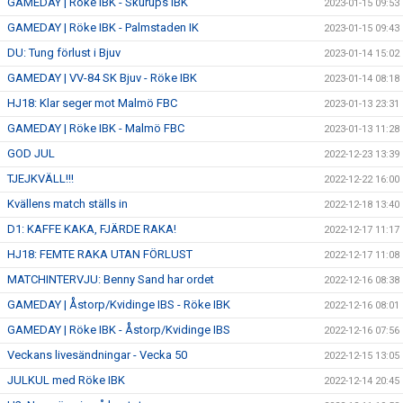
GAMEDAY | Röke IBK - Skurups IBK
2023-01-15 09:53
GAMEDAY | Röke IBK - Palmstaden IK
2023-01-15 09:43
DU: Tung förlust i Bjuv
2023-01-14 15:02
GAMEDAY | VV-84 SK Bjuv - Röke IBK
2023-01-14 08:18
HJ18: Klar seger mot Malmö FBC
2023-01-13 23:31
GAMEDAY | Röke IBK - Malmö FBC
2023-01-13 11:28
GOD JUL
2022-12-23 13:39
TJEJKVÄLL!!!
2022-12-22 16:00
Kvällens match ställs in
2022-12-18 13:40
D1: KAFFE KAKA, FJÄRDE RAKA!
2022-12-17 11:17
HJ18: FEMTE RAKA UTAN FÖRLUST
2022-12-17 11:08
MATCHINTERVJU: Benny Sand har ordet
2022-12-16 08:38
GAMEDAY | Åstorp/Kvidinge IBS - Röke IBK
2022-12-16 08:01
GAMEDAY | Röke IBK - Åstorp/Kvidinge IBS
2022-12-16 07:56
Veckans livesändningar - Vecka 50
2022-12-15 13:05
JULKUL med Röke IBK
2022-12-14 20:45