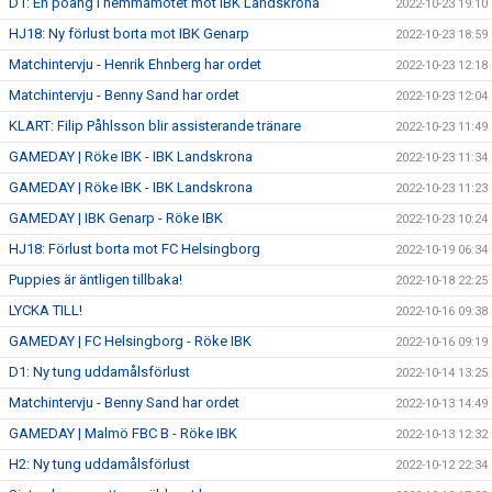
D1: En poäng i hemmamötet mot IBK Landskrona
2022-10-23 19:10
HJ18: Ny förlust borta mot IBK Genarp
2022-10-23 18:59
Matchintervju - Henrik Ehnberg har ordet
2022-10-23 12:18
Matchintervju - Benny Sand har ordet
2022-10-23 12:04
KLART: Filip Påhlsson blir assisterande tränare
2022-10-23 11:49
GAMEDAY | Röke IBK - IBK Landskrona
2022-10-23 11:34
GAMEDAY | Röke IBK - IBK Landskrona
2022-10-23 11:23
GAMEDAY | IBK Genarp - Röke IBK
2022-10-23 10:24
HJ18: Förlust borta mot FC Helsingborg
2022-10-19 06:34
Puppies är äntligen tillbaka!
2022-10-18 22:25
LYCKA TILL!
2022-10-16 09:38
GAMEDAY | FC Helsingborg - Röke IBK
2022-10-16 09:19
D1: Ny tung uddamålsförlust
2022-10-14 13:25
Matchintervju - Benny Sand har ordet
2022-10-13 14:49
GAMEDAY | Malmö FBC B - Röke IBK
2022-10-13 12:32
H2: Ny tung uddamålsförlust
2022-10-12 22:34