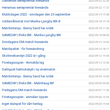
Damernas seriepremiär livesänds
2022-09-22 22:26
Herrarnas seriepremiär livesänds
2022-09-22 17:27
Klubbdagen 2022 - söndagen den 25 september
2022-09-19 19:38
Uddamålsvinst mot Munka-Ljungby IBK B
2022-09-18 19:18
Matchintervju - Benny Sand har ordet
2022-09-18 11:00
GAMEDAY | Röke IBK - Munka Ljungby IBK
2022-09-18 08:00
Söndagens DM-match livesänds
2022-09-15 14:43
Matchpaket - för livesändning
2022-09-14 18:17
Skolinnebandyn 2022 är i gång
2022-09-12 19:34
Företagscupen - Anmälda lag
2022-09-12 15:46
Dahlquist hattrickskytt i ny vinstmatch
2022-09-09 23:07
Matchintervju - Benny Sand har ordet
2022-09-09 14:00
GAMEDAY | Röke IBK - Malmhaug IBF
2022-09-09 09:00
Fredagens DM-match livesänds
2022-09-07 11:00
Företagscupen - anmälan öppen
2022-09-06 10:54
Inget slutspel för vårt herrlag
2022-09-03 19:04