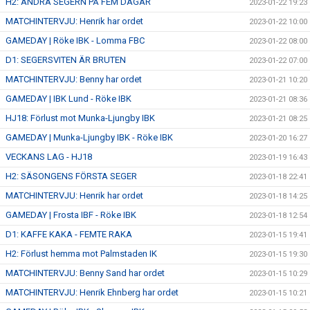
H2: ANDRA SEGERN PÅ FEM DAGAR
2023-01-22 19:23
MATCHINTERVJU: Henrik har ordet
2023-01-22 10:00
GAMEDAY | Röke IBK - Lomma FBC
2023-01-22 08:00
D1: SEGERSVITEN ÄR BRUTEN
2023-01-22 07:00
MATCHINTERVJU: Benny har ordet
2023-01-21 10:20
GAMEDAY | IBK Lund - Röke IBK
2023-01-21 08:36
HJ18: Förlust mot Munka-Ljungby IBK
2023-01-21 08:25
GAMEDAY | Munka-Ljungby IBK - Röke IBK
2023-01-20 16:27
VECKANS LAG - HJ18
2023-01-19 16:43
H2: SÄSONGENS FÖRSTA SEGER
2023-01-18 22:41
MATCHINTERVJU: Henrik har ordet
2023-01-18 14:25
GAMEDAY | Frosta IBF - Röke IBK
2023-01-18 12:54
D1: KAFFE KAKA - FEMTE RAKA
2023-01-15 19:41
H2: Förlust hemma mot Palmstaden IK
2023-01-15 19:30
MATCHINTERVJU: Benny Sand har ordet
2023-01-15 10:29
MATCHINTERVJU: Henrik Ehnberg har ordet
2023-01-15 10:21