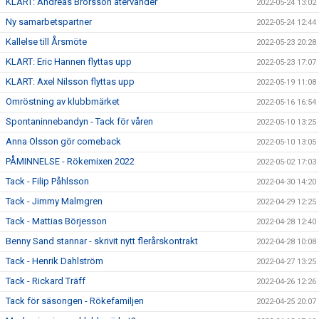
KLART: Andreas Brorsson återvänder
2022-05-24 13:02
Ny samarbetspartner
2022-05-24 12:44
Kallelse till Årsmöte
2022-05-23 20:28
KLART: Eric Hannen flyttas upp
2022-05-23 17:07
KLART: Axel Nilsson flyttas upp
2022-05-19 11:08
Omröstning av klubbmärket
2022-05-16 16:54
Spontaninnebandyn - Tack för våren
2022-05-10 13:25
Anna Olsson gör comeback
2022-05-10 13:05
PÅMINNELSE - Rökemixen 2022
2022-05-02 17:03
Tack - Filip Påhlsson
2022-04-30 14:20
Tack - Jimmy Malmgren
2022-04-29 12:25
Tack - Mattias Börjesson
2022-04-28 12:40
Benny Sand stannar - skrivit nytt flerårskontrakt
2022-04-28 10:08
Tack - Henrik Dahlström
2022-04-27 13:25
Tack - Rickard Träff
2022-04-26 12:26
Tack för säsongen - Rökefamiljen
2022-04-25 20:07