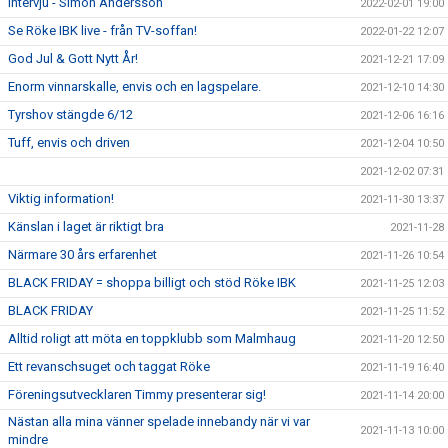
Intervju - Simon Andersson
2022-02-01 19:00
Se Röke IBK live - från TV-soffan!
2022-01-22 12:07
God Jul & Gott Nytt År!
2021-12-21 17:09
Enorm vinnarskalle, envis och en lagspelare.
2021-12-10 14:30
Tyrshov stängde 6/12
2021-12-06 16:16
Tuff, envis och driven
2021-12-04 10:50
2021-12-02 07:31
Viktig information!
2021-11-30 13:37
Känslan i laget är riktigt bra
2021-11-28
Närmare 30 års erfarenhet
2021-11-26 10:54
BLACK FRIDAY = shoppa billigt och stöd Röke IBK
2021-11-25 12:03
BLACK FRIDAY
2021-11-25 11:52
Alltid roligt att möta en toppklubb som Malmhaug
2021-11-20 12:50
Ett revanschsuget och taggat Röke
2021-11-19 16:40
Föreningsutvecklaren Timmy presenterar sig!
2021-11-14 20:00
Nästan alla mina vänner spelade innebandy när vi var
2021-11-13 10:00
mindre