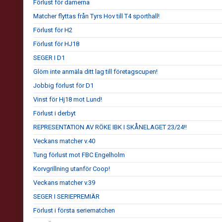
Förlust för damerna
Matcher flyttas från Tyrs Hov till T4 sporthall!
Förlust för H2
Förlust för HJ18
SEGER I D1
Glöm inte anmäla ditt lag till företagscupen!
Jobbig förlust för D1
Vinst för Hj18 mot Lund!
Förlust i derbyt
REPRESENTATION AV RÖKE IBK I SKÅNELAGET 23/24!!
Veckans matcher v.40
Tung förlust mot FBC Engelholm
Korvgrillning utanför Coop!
Veckans matcher v.39
SEGER I SERIEPREMIÄR
Förlust i första seriematchen