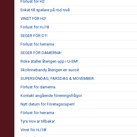
Förlust för H2
Enkät till spelare på röd nivå
VINST FÖR H2!
Förlust för HJ18
SEGER FÖR D1!
Förlust för herrarna
SEGER FÖR DAMERNA!
Röke ställer återigen upp i U-SM!
Skolinnebandy återigen en succé
SUPERSÖNDAG, FARSDAG & MOVEMBER
Förlust för damerna
Kontakt angående föreningsfrågor
Nytt datum för Företagscupen!
Förlust för herrarna
Tyrs Hov är tillbaka!
Vinst för HJ18!