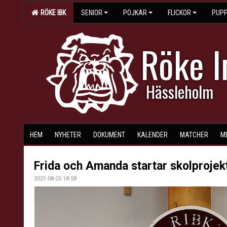
RÖKE IBK
SENIOR
POJKAR
FLICKOR
PUPP
Röke 
Hässleholm
HEM
NYHETER
DOKUMENT
KALENDER
MATCHER
M
Frida och Amanda startar skolprojek
2021-08-25 18:58