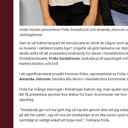
Under hösten presenterar Frida Gustafsson och Amanda Jönsson v
skolungdomar.
Vem är väl bättre lämpad att introducera en idrott än någon som 
nu huserar i världens bästa liga? Ungefär så gick tankarna när st
skulle anlita till att presentera innebandy för elever i Hässleholm
förstahandsvalet,
Frida Gustafsson
, tackade ja till uppdraget o
hantera klubba och boll.
I ett egenfinansierat projekt kommer Röke, representerat av Frida
Amanda Jönsson
, besöka alla skolor i Hässleholms kommuner 
Frida har många säsonger i Röketröjan bakom sig, men spelar num
Att få presentera sporten hon älskar för barn i kommunen ser ho
uppdrag.
-”Innebandy ger och har gett mig så mycket genom åren att jag enbart
på det här sättet. Jag vill visa att innebandyn är en lika seriös sport 
samtidigt är väldigt enkelt att börja med.”
, förklarar Frida.