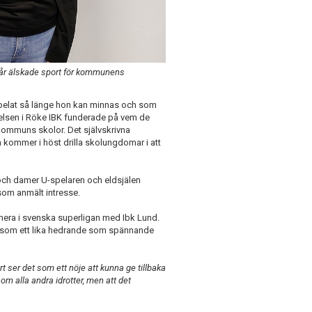
år älskade sport för kommunens
spelat så länge hon kan minnas och som
yrelsen i Röke IBK funderade på vem de
s kommuns skolor. Det självskrivna
ch kommer i höst drilla skolungdomar i att
 och damer U-spelaren och eldsjälen
som anmält intresse.
era i svenska superligan med Ibk Lund.
n som ett lika hedrande som spännande
 ser det som ett nöje att kunna ge tillbaka
som alla andra idrotter, men att det