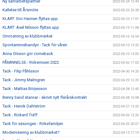
Ny samarbetspartner
2022-05-24 12:44
Kallelse till Årsmöte
2022-05-23 20:28
KLART: Eric Hannen flyttas upp
2022-05-23 17:07
KLART: Axel Nilsson flyttas upp
2022-05-19 11:08
Omröstning av klubbmärket
2022-05-16 16:54
Spontaninnebandyn - Tack för våren
2022-05-10 13:25
Anna Olsson gör comeback
2022-05-10 13:05
PÅMINNELSE - Rökemixen 2022
2022-05-02 17:03
Tack - Filip Påhlsson
2022-04-30 14:20
Tack - Jimmy Malmgren
2022-04-29 12:25
Tack - Mattias Börjesson
2022-04-28 12:40
Benny Sand stannar - skrivit nytt flerårskontrakt
2022-04-28 10:08
Tack - Henrik Dahlström
2022-04-27 13:25
Tack - Rickard Träff
2022-04-26 12:26
Tack för säsongen - Rökefamiljen
2022-04-25 20:07
Modernisering av klubbmärket?
2022-04-13 17:19