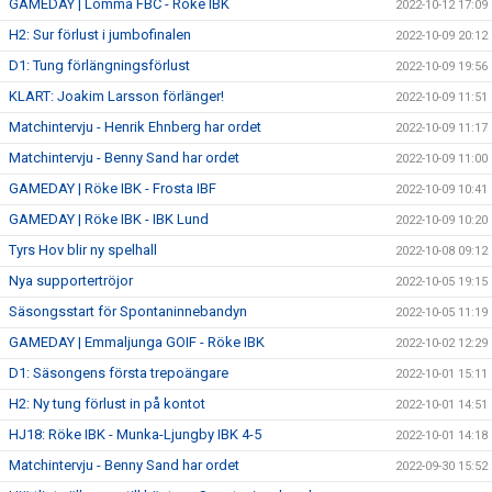
GAMEDAY | Lomma FBC - Röke IBK
2022-10-12 17:09
H2: Sur förlust i jumbofinalen
2022-10-09 20:12
D1: Tung förlängningsförlust
2022-10-09 19:56
KLART: Joakim Larsson förlänger!
2022-10-09 11:51
Matchintervju - Henrik Ehnberg har ordet
2022-10-09 11:17
Matchintervju - Benny Sand har ordet
2022-10-09 11:00
GAMEDAY | Röke IBK - Frosta IBF
2022-10-09 10:41
GAMEDAY | Röke IBK - IBK Lund
2022-10-09 10:20
Tyrs Hov blir ny spelhall
2022-10-08 09:12
Nya supportertröjor
2022-10-05 19:15
Säsongsstart för Spontaninnebandyn
2022-10-05 11:19
GAMEDAY | Emmaljunga GOIF - Röke IBK
2022-10-02 12:29
D1: Säsongens första trepoängare
2022-10-01 15:11
H2: Ny tung förlust in på kontot
2022-10-01 14:51
HJ18: Röke IBK - Munka-Ljungby IBK 4-5
2022-10-01 14:18
Matchintervju - Benny Sand har ordet
2022-09-30 15:52