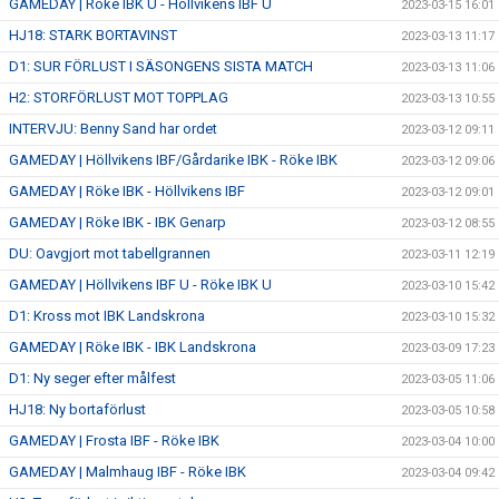
GAMEDAY | Röke IBK U - Höllvikens IBF U
2023-03-15 16:01
HJ18: STARK BORTAVINST
2023-03-13 11:17
D1: SUR FÖRLUST I SÄSONGENS SISTA MATCH
2023-03-13 11:06
H2: STORFÖRLUST MOT TOPPLAG
2023-03-13 10:55
INTERVJU: Benny Sand har ordet
2023-03-12 09:11
GAMEDAY | Höllvikens IBF/Gårdarike IBK - Röke IBK
2023-03-12 09:06
GAMEDAY | Röke IBK - Höllvikens IBF
2023-03-12 09:01
GAMEDAY | Röke IBK - IBK Genarp
2023-03-12 08:55
DU: Oavgjort mot tabellgrannen
2023-03-11 12:19
GAMEDAY | Höllvikens IBF U - Röke IBK U
2023-03-10 15:42
D1: Kross mot IBK Landskrona
2023-03-10 15:32
GAMEDAY | Röke IBK - IBK Landskrona
2023-03-09 17:23
D1: Ny seger efter målfest
2023-03-05 11:06
HJ18: Ny bortaförlust
2023-03-05 10:58
GAMEDAY | Frosta IBF - Röke IBK
2023-03-04 10:00
GAMEDAY | Malmhaug IBF - Röke IBK
2023-03-04 09:42