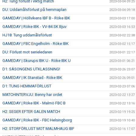
H2: Tung förlust i viktig match
2023-03-04 09:25
DU: Uddamålsförlust på hemmaplan
2023-03-04 09:18
GAMEDAY | Höllvikens IBF B - Röke IBK
2023-03-03 17:00
GAMEDAY | Röke IBK - VV-84 SK Bjuv
2023-03-03 16:53
HJ18: Tung uddamålsförlust
2023-03-02 22:38
GAMEDAY | FBC Engelholm - Röke IBK
2023-03-02 15:17
DU: Förlust mot serieledaren
2023-03-01 22:17
GAMEDAY | Skurups IBK U - Röke IBK U
2023-03-01 06:21
D1: SÄSONGENS UTKLASSNING!
2023-02-26 23:07
GAMEDAY | IK Stanstad - Röke IBK
2023-02-26 09:01
D1: TUNG HEMMAFÖRLUST
2023-02-23 07:06
MATCHINTERVJU: Benny har ordet
2023-02-22 13:27
GAMEDAY | Röke IBK - Malmö FBC B
2023-02-22 13:16
H2: SEGER EFTER GALEN MATCH
2023-02-19 19:25
GAMEDAY | Röke IBK - FBC Helsingborg
2023-02-19 10:40
H2: STORFÖRLUST MOT MALMHAUG IBF
2023-02-16 17:07