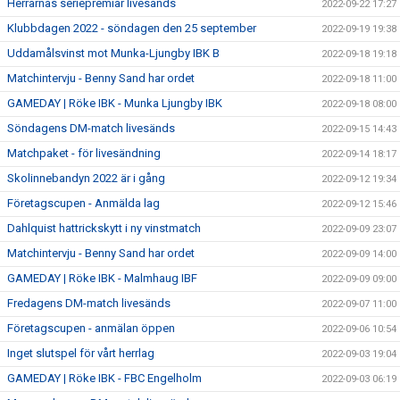
Herrarnas seriepremiär livesänds
2022-09-22 17:27
Klubbdagen 2022 - söndagen den 25 september
2022-09-19 19:38
Uddamålsvinst mot Munka-Ljungby IBK B
2022-09-18 19:18
Matchintervju - Benny Sand har ordet
2022-09-18 11:00
GAMEDAY | Röke IBK - Munka Ljungby IBK
2022-09-18 08:00
Söndagens DM-match livesänds
2022-09-15 14:43
Matchpaket - för livesändning
2022-09-14 18:17
Skolinnebandyn 2022 är i gång
2022-09-12 19:34
Företagscupen - Anmälda lag
2022-09-12 15:46
Dahlquist hattrickskytt i ny vinstmatch
2022-09-09 23:07
Matchintervju - Benny Sand har ordet
2022-09-09 14:00
GAMEDAY | Röke IBK - Malmhaug IBF
2022-09-09 09:00
Fredagens DM-match livesänds
2022-09-07 11:00
Företagscupen - anmälan öppen
2022-09-06 10:54
Inget slutspel för vårt herrlag
2022-09-03 19:04
GAMEDAY | Röke IBK - FBC Engelholm
2022-09-03 06:19