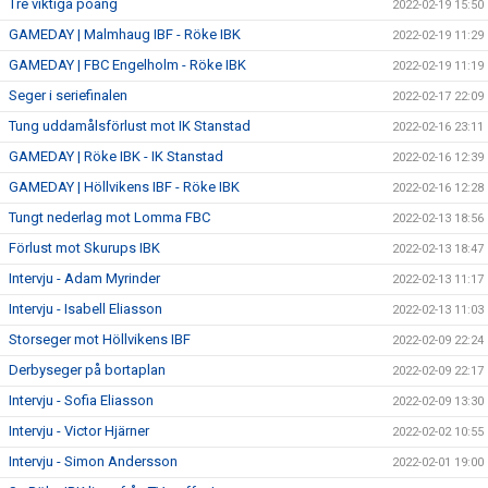
Tre viktiga poäng
2022-02-19 15:50
GAMEDAY | Malmhaug IBF - Röke IBK
2022-02-19 11:29
GAMEDAY | FBC Engelholm - Röke IBK
2022-02-19 11:19
Seger i seriefinalen
2022-02-17 22:09
Tung uddamålsförlust mot IK Stanstad
2022-02-16 23:11
GAMEDAY | Röke IBK - IK Stanstad
2022-02-16 12:39
GAMEDAY | Höllvikens IBF - Röke IBK
2022-02-16 12:28
Tungt nederlag mot Lomma FBC
2022-02-13 18:56
Förlust mot Skurups IBK
2022-02-13 18:47
Intervju - Adam Myrinder
2022-02-13 11:17
Intervju - Isabell Eliasson
2022-02-13 11:03
Storseger mot Höllvikens IBF
2022-02-09 22:24
Derbyseger på bortaplan
2022-02-09 22:17
Intervju - Sofia Eliasson
2022-02-09 13:30
Intervju - Victor Hjärner
2022-02-02 10:55
Intervju - Simon Andersson
2022-02-01 19:00