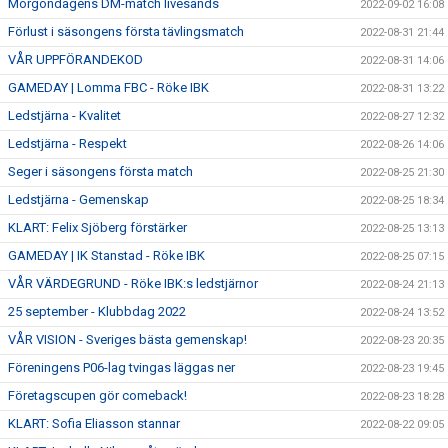
Morgondagens DM-match livesänds
2022-09-02 16:08
Förlust i säsongens första tävlingsmatch
2022-08-31 21:44
VÅR UPPFÖRANDEKOD
2022-08-31 14:06
GAMEDAY | Lomma FBC - Röke IBK
2022-08-31 13:22
Ledstjärna - Kvalitet
2022-08-27 12:32
Ledstjärna - Respekt
2022-08-26 14:06
Seger i säsongens första match
2022-08-25 21:30
Ledstjärna - Gemenskap
2022-08-25 18:34
KLART: Felix Sjöberg förstärker
2022-08-25 13:13
GAMEDAY | IK Stanstad - Röke IBK
2022-08-25 07:15
VÅR VÄRDEGRUND - Röke IBK:s ledstjärnor
2022-08-24 21:13
25 september - Klubbdag 2022
2022-08-24 13:52
VÅR VISION - Sveriges bästa gemenskap!
2022-08-23 20:35
Föreningens P06-lag tvingas läggas ner
2022-08-23 19:45
Företagscupen gör comeback!
2022-08-23 18:28
KLART: Sofia Eliasson stannar
2022-08-22 09:05