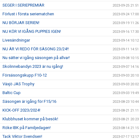
SEGER I SERIEPREMIÄR
2023-09-25 21:51
Förlust i första seriematchen
2023-09-24 17:00
NU BÖRJAR SERIEN!
2023-09-19 11:26
NU KÖR VI IGÅNG PUPPIES IGEN!
2023-09-16 17:30
Livesändningar
2023-09-14 10:12
NU ÄR VI REDO FÖR SÄSONG 23/24!!
2023-09-11 14:51
Nu sätter vi igång säsongen på allvar!
2023-09-08 10:15
Skolinnebandyn 2023 är nu igång!
2023-09-07 14:16
Försäsongskupp F10-12
2023-09-03 20:10
Växjö JAS Trophy
2023-09-03 20:02
Baltic Cup
2023-09-03 19:49
Säsongen är igång för F15/16
2023-08-23 10:44
KICK-OFF 2023/2024!
2023-08-21 21:11
Klubbhuset kommer på besök!
2023-08-21 20:23
Röke IBK på Familjedagen!
2023-08-14 21:15
Tack Viktor Svendsen!
2023-07-17 12:17