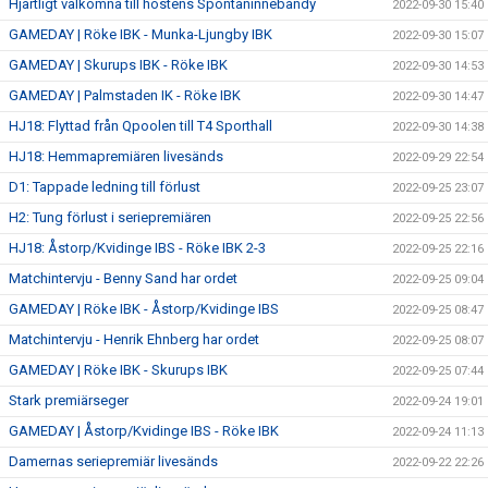
Hjärtligt välkomna till höstens Spontaninnebandy
2022-09-30 15:40
GAMEDAY | Röke IBK - Munka-Ljungby IBK
2022-09-30 15:07
GAMEDAY | Skurups IBK - Röke IBK
2022-09-30 14:53
GAMEDAY | Palmstaden IK - Röke IBK
2022-09-30 14:47
HJ18: Flyttad från Qpoolen till T4 Sporthall
2022-09-30 14:38
HJ18: Hemmapremiären livesänds
2022-09-29 22:54
D1: Tappade ledning till förlust
2022-09-25 23:07
H2: Tung förlust i seriepremiären
2022-09-25 22:56
HJ18: Åstorp/Kvidinge IBS - Röke IBK 2-3
2022-09-25 22:16
Matchintervju - Benny Sand har ordet
2022-09-25 09:04
GAMEDAY | Röke IBK - Åstorp/Kvidinge IBS
2022-09-25 08:47
Matchintervju - Henrik Ehnberg har ordet
2022-09-25 08:07
GAMEDAY | Röke IBK - Skurups IBK
2022-09-25 07:44
Stark premiärseger
2022-09-24 19:01
GAMEDAY | Åstorp/Kvidinge IBS - Röke IBK
2022-09-24 11:13
Damernas seriepremiär livesänds
2022-09-22 22:26