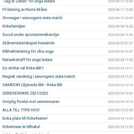
"Jag är Zlatan" för unga ledare
2022-04-11 12:56
Fri läsning av Norra Skåne
2022-04-11 12:06
Storseger i säsongens sista match
2022-04-10 20:59
Rökefamiljen
2022-04-08 16:02
Succé under spontaninnebandyn
2022-04-04 15:36
Skånemästerskapet livesänds
2022-04-02 07:01
Målvaktsträning för våra unga
2022-03-30 19:07
Nätverksträff för unga ledare
2022-03-28 17:02
Du stöttar väl Röke IBK?
2022-03-24 10:17
Magisk vändning i säsongens sista match
2022-03-23 17:21
GAMEDAY | Bjärreds IBK - Röke IBK
2022-03-22 12:15
SERIESEGRARE 2021/2022
2022-03-20 19:41
Snöplig förslut mot serievinnaren
2022-03-20 19:12
ALLA TILL TYRS HOV!
2022-03-19 07:35
Boka plats till Rökefesten!
2022-03-18 13:59
Rökemixen är tillbaka!
2022-03-18 12:29