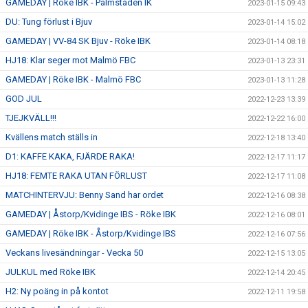
GAMEDAY | Röke IBK - Palmstaden IK
2023-01-15 09:43
DU: Tung förlust i Bjuv
2023-01-14 15:02
GAMEDAY | VV-84 SK Bjuv - Röke IBK
2023-01-14 08:18
HJ18: Klar seger mot Malmö FBC
2023-01-13 23:31
GAMEDAY | Röke IBK - Malmö FBC
2023-01-13 11:28
GOD JUL
2022-12-23 13:39
TJEJKVÄLL!!!
2022-12-22 16:00
Kvällens match ställs in
2022-12-18 13:40
D1: KAFFE KAKA, FJÄRDE RAKA!
2022-12-17 11:17
HJ18: FEMTE RAKA UTAN FÖRLUST
2022-12-17 11:08
MATCHINTERVJU: Benny Sand har ordet
2022-12-16 08:38
GAMEDAY | Åstorp/Kvidinge IBS - Röke IBK
2022-12-16 08:01
GAMEDAY | Röke IBK - Åstorp/Kvidinge IBS
2022-12-16 07:56
Veckans livesändningar - Vecka 50
2022-12-15 13:05
JULKUL med Röke IBK
2022-12-14 20:45
H2: Ny poäng in på kontot
2022-12-11 19:58