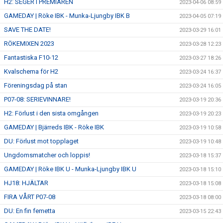
H2: SEGER I PREMIÄREN
2023-04-06 08:59
GAMEDAY | Röke IBK - Munka-Ljungby IBK B
2023-04-05 07:19
SAVE THE DATE!
2023-03-29 16:01
RÖKEMIXEN 2023
2023-03-28 12:23
Fantastiska F10-12
2023-03-27 18:26
Kvalschema för H2
2023-03-24 16:37
Föreningsdag på stan
2023-03-24 16:05
P07-08: SERIEVINNARE!
2023-03-19 20:36
H2: Förlust i den sista omgången
2023-03-19 20:23
GAMEDAY | Bjärreds IBK - Röke IBK
2023-03-19 10:58
DU: Förlust mot topplaget
2023-03-19 10:48
Ungdomsmatcher och loppis!
2023-03-18 15:37
GAMEDAY | Röke IBK U - Munka-Ljungby IBK U
2023-03-18 15:10
HJ18: HJÄLTAR
2023-03-18 15:08
FIRA VÅRT P07-08
2023-03-18 08:00
DU: En fin femetta
2023-03-15 22:43