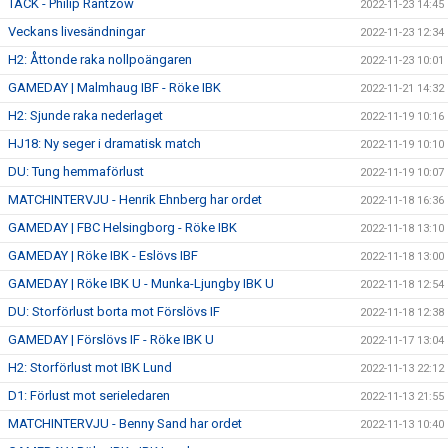
TACK - Philip Rantzow
2022-11-23 14:45
Veckans livesändningar
2022-11-23 12:34
H2: Åttonde raka nollpoängaren
2022-11-23 10:01
GAMEDAY | Malmhaug IBF - Röke IBK
2022-11-21 14:32
H2: Sjunde raka nederlaget
2022-11-19 10:16
HJ18: Ny seger i dramatisk match
2022-11-19 10:10
DU: Tung hemmaförlust
2022-11-19 10:07
MATCHINTERVJU - Henrik Ehnberg har ordet
2022-11-18 16:36
GAMEDAY | FBC Helsingborg - Röke IBK
2022-11-18 13:10
GAMEDAY | Röke IBK - Eslövs IBF
2022-11-18 13:00
GAMEDAY | Röke IBK U - Munka-Ljungby IBK U
2022-11-18 12:54
DU: Storförlust borta mot Förslövs IF
2022-11-18 12:38
GAMEDAY | Förslövs IF - Röke IBK U
2022-11-17 13:04
H2: Storförlust mot IBK Lund
2022-11-13 22:12
D1: Förlust mot serieledaren
2022-11-13 21:55
MATCHINTERVJU - Benny Sand har ordet
2022-11-13 10:40