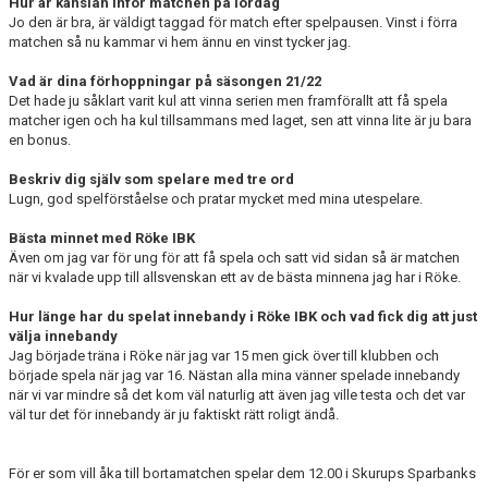
Hur är känslan inför matchen på lördag
Jo den är bra, är väldigt taggad för match efter spelpausen. Vinst i förra
matchen så nu kammar vi hem ännu en vinst tycker jag.
Vad är dina förhoppningar på säsongen 21/22
Det hade ju såklart varit kul att vinna serien men framförallt att få spela
matcher igen och ha kul tillsammans med laget, sen att vinna lite är ju bara
en bonus.
Beskriv dig själv som spelare med tre ord
Lugn, god spelförståelse och pratar mycket med mina utespelare.
Bästa minnet med Röke IBK
Även om jag var för ung för att få spela och satt vid sidan så är matchen
när vi kvalade upp till allsvenskan ett av de bästa minnena jag har i Röke.
Hur länge har du spelat innebandy i Röke IBK och vad fick dig att just
välja innebandy
Jag började träna i Röke när jag var 15 men gick över till klubben och
började spela när jag var 16. Nästan alla mina vänner spelade innebandy
när vi var mindre så det kom väl naturlig att även jag ville testa och det var
väl tur det för innebandy är ju faktiskt rätt roligt ändå.
För er som vill åka till bortamatchen spelar dem 12.00 i Skurups Sparbanks