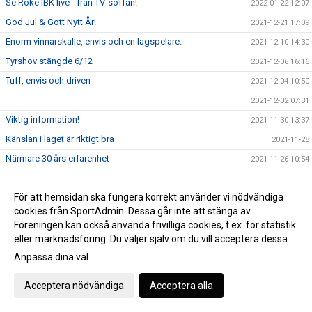
Se Röke IBK live - från TV-soffan!
2022-01-22 12:07
God Jul & Gott Nytt År!
2021-12-21 17:09
Enorm vinnarskalle, envis och en lagspelare.
2021-12-10 14:30
Tyrshov stängde 6/12
2021-12-06 16:16
Tuff, envis och driven
2021-12-04 10:50
2021-12-02 07:31
Viktig information!
2021-11-30 13:37
Känslan i laget är riktigt bra
2021-11-28
Närmare 30 års erfarenhet
2021-11-26 10:54
BLACK FRIDAY = shoppa billigt och stöd Röke IBK
2021-11-25 12:03
För att hemsidan ska fungera korrekt använder vi nödvändiga
BLACK FRIDAY
2021-11-25 11:52
cookies från SportAdmin. Dessa går inte att stänga av.
Alltid roligt att möta en toppklubb som Malmhaug
2021-11-20 12:50
Föreningen kan också använda frivilliga cookies, t.ex. för statistik
Ett revanschsuget och taggat Röke
2021-11-19 16:40
eller marknadsföring. Du väljer själv om du vill acceptera dessa.
Föreningsutvecklaren Timmy presenterar sig!
Anpassa dina val
2021-11-14 20:00
Nästan alla mina vänner spelade innebandy när vi var
2021-11-13 10:00
Acceptera nödvändiga
Acceptera alla
mindre
En fantastisk upplevelse
2021-11-06 20:00