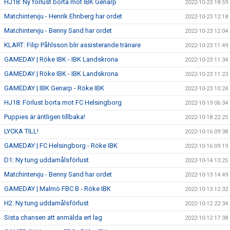
HJ18: Ny förlust borta mot IBK Genarp
2022-10-23 18:59
Matchintervju - Henrik Ehnberg har ordet
2022-10-23 12:18
Matchintervju - Benny Sand har ordet
2022-10-23 12:04
KLART: Filip Påhlsson blir assisterande tränare
2022-10-23 11:49
GAMEDAY | Röke IBK - IBK Landskrona
2022-10-23 11:34
GAMEDAY | Röke IBK - IBK Landskrona
2022-10-23 11:23
GAMEDAY | IBK Genarp - Röke IBK
2022-10-23 10:24
HJ18: Förlust borta mot FC Helsingborg
2022-10-19 06:34
Puppies är äntligen tillbaka!
2022-10-18 22:25
LYCKA TILL!
2022-10-16 09:38
GAMEDAY | FC Helsingborg - Röke IBK
2022-10-16 09:19
D1: Ny tung uddamålsförlust
2022-10-14 13:25
Matchintervju - Benny Sand har ordet
2022-10-13 14:49
GAMEDAY | Malmö FBC B - Röke IBK
2022-10-13 12:32
H2: Ny tung uddamålsförlust
2022-10-12 22:34
Sista chansen att anmälda ert lag
2022-10-12 17:38