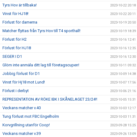
Tyrs Hov är tillbaka!
2023-10-22 20:18
Vinst för HJ18!
2023-10-22 20:11
Förlust för damerna
2023-10-19 20:50
Matcher flyttas från Tyrs Hov till T4 sporthall!
2023-10-19 18:39
Förlust för H2
2023-10-16 12:41
Förlust för HJ18
2023-10-16 12:35
SEGER I D1
2023-10-16 12:30
Glöm inte anmäla ditt lag till företagscupen!
2023-10-11 09:32
Jobbig förlust för D1
2023-10-09 14:38
Vinst för Hj18 mot Lund!
2023-10-07 17:56
Förlust i derbyt
2023-10-06 21:16
REPRESENTATION AV RÖKE IBK I SKÅNELAGET 23/24!!
2023-10-05 15:31
Veckans matcher v.40
2023-10-03 12:17
Tung förlust mot FBC Engelholm
2023-10-03 11:31
Korvgrillning utanför Coop!
2023-09-28 15:25
Veckans matcher v.39
2023-09-26 13:09