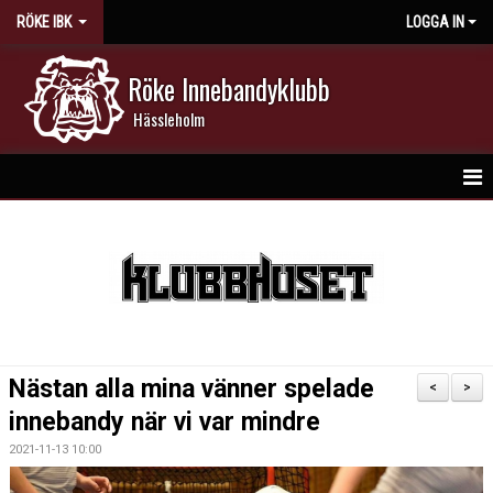
RÖKE IBK
LOGGA IN
Röke Innebandyklubb
Hässleholm
HEM
NYHETER
DOKUMENT
KALENDER
Nästan alla mina vänner spelade
<
>
MATCHER
innebandy när vi var mindre
2021-11-13 10:00
MEDLEMSKAP