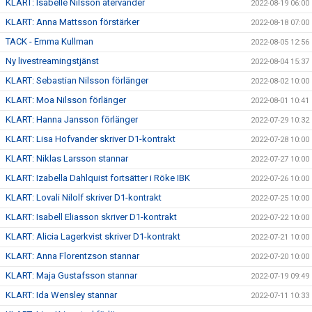
KLART: Isabelle Nilsson återvänder
2022-08-19 06:00
KLART: Anna Mattsson förstärker
2022-08-18 07:00
TACK - Emma Kullman
2022-08-05 12:56
Ny livestreamingstjänst
2022-08-04 15:37
KLART: Sebastian Nilsson förlänger
2022-08-02 10:00
KLART: Moa Nilsson förlänger
2022-08-01 10:41
KLART: Hanna Jansson förlänger
2022-07-29 10:32
KLART: Lisa Hofvander skriver D1-kontrakt
2022-07-28 10:00
KLART: Niklas Larsson stannar
2022-07-27 10:00
KLART: Izabella Dahlquist fortsätter i Röke IBK
2022-07-26 10:00
KLART: Lovali Nilolf skriver D1-kontrakt
2022-07-25 10:00
KLART: Isabell Eliasson skriver D1-kontrakt
2022-07-22 10:00
KLART: Alicia Lagerkvist skriver D1-kontrakt
2022-07-21 10:00
KLART: Anna Florentzson stannar
2022-07-20 10:00
KLART: Maja Gustafsson stannar
2022-07-19 09:49
KLART: Ida Wensley stannar
2022-07-11 10:33