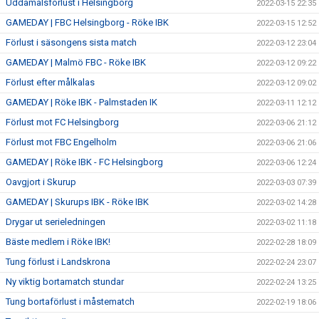
Uddamålsförlust i Helsingborg
2022-03-15 22:35
GAMEDAY | FBC Helsingborg - Röke IBK
2022-03-15 12:52
Förlust i säsongens sista match
2022-03-12 23:04
GAMEDAY | Malmö FBC - Röke IBK
2022-03-12 09:22
Förlust efter målkalas
2022-03-12 09:02
GAMEDAY | Röke IBK - Palmstaden IK
2022-03-11 12:12
Förlust mot FC Helsingborg
2022-03-06 21:12
Förlust mot FBC Engelholm
2022-03-06 21:06
GAMEDAY | Röke IBK - FC Helsingborg
2022-03-06 12:24
Oavgjort i Skurup
2022-03-03 07:39
GAMEDAY | Skurups IBK - Röke IBK
2022-03-02 14:28
Drygar ut serieledningen
2022-03-02 11:18
Bäste medlem i Röke IBK!
2022-02-28 18:09
Tung förlust i Landskrona
2022-02-24 23:07
Ny viktig bortamatch stundar
2022-02-24 13:25
Tung bortaförlust i måstematch
2022-02-19 18:06