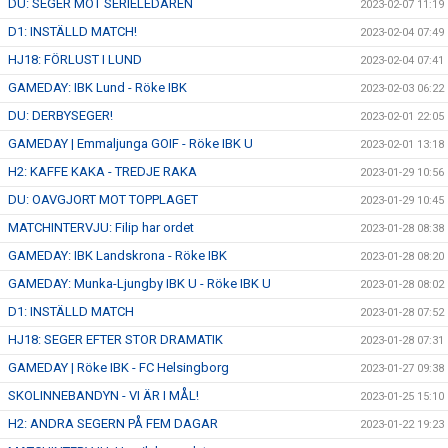
DU: SEGER MOT SERIELEDAREN
2023-02-07 11:19
D1: INSTÄLLD MATCH!
2023-02-04 07:49
HJ18: FÖRLUST I LUND
2023-02-04 07:41
GAMEDAY: IBK Lund - Röke IBK
2023-02-03 06:22
DU: DERBYSEGER!
2023-02-01 22:05
GAMEDAY | Emmaljunga GOIF - Röke IBK U
2023-02-01 13:18
H2: KAFFE KAKA - TREDJE RAKA
2023-01-29 10:56
DU: OAVGJORT MOT TOPPLAGET
2023-01-29 10:45
MATCHINTERVJU: Filip har ordet
2023-01-28 08:38
GAMEDAY: IBK Landskrona - Röke IBK
2023-01-28 08:20
GAMEDAY: Munka-Ljungby IBK U - Röke IBK U
2023-01-28 08:02
D1: INSTÄLLD MATCH
2023-01-28 07:52
HJ18: SEGER EFTER STOR DRAMATIK
2023-01-28 07:31
GAMEDAY | Röke IBK - FC Helsingborg
2023-01-27 09:38
SKOLINNEBANDYN - VI ÄR I MÅL!
2023-01-25 15:10
H2: ANDRA SEGERN PÅ FEM DAGAR
2023-01-22 19:23