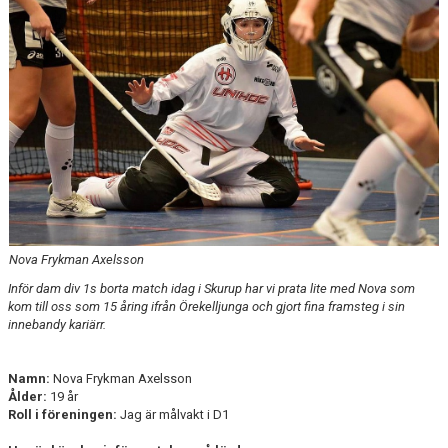
WEBBSHOP
KONTAKTER
Nova Frykman Axelsson
Inför dam div 1s borta match idag i Skurup har vi prata lite med Nova som
kom till oss som 15 åring ifrån Örekelljunga och gjort fina framsteg i sin
innebandy kariärr.
Namn:
Nova Frykman Axelsson
Ålder:
19 år
Roll i föreningen:
Jag är målvakt i D1