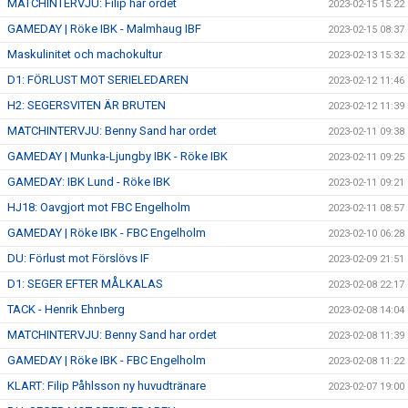
MATCHINTERVJU: Filip har ordet
2023-02-15 15:22
GAMEDAY | Röke IBK - Malmhaug IBF
2023-02-15 08:37
Maskulinitet och machokultur
2023-02-13 15:32
D1: FÖRLUST MOT SERIELEDAREN
2023-02-12 11:46
H2: SEGERSVITEN ÄR BRUTEN
2023-02-12 11:39
MATCHINTERVJU: Benny Sand har ordet
2023-02-11 09:38
GAMEDAY | Munka-Ljungby IBK - Röke IBK
2023-02-11 09:25
GAMEDAY: IBK Lund - Röke IBK
2023-02-11 09:21
HJ18: Oavgjort mot FBC Engelholm
2023-02-11 08:57
GAMEDAY | Röke IBK - FBC Engelholm
2023-02-10 06:28
DU: Förlust mot Förslövs IF
2023-02-09 21:51
D1: SEGER EFTER MÅLKALAS
2023-02-08 22:17
TACK - Henrik Ehnberg
2023-02-08 14:04
MATCHINTERVJU: Benny Sand har ordet
2023-02-08 11:39
GAMEDAY | Röke IBK - FBC Engelholm
2023-02-08 11:22
KLART: Filip Påhlsson ny huvudtränare
2023-02-07 19:00