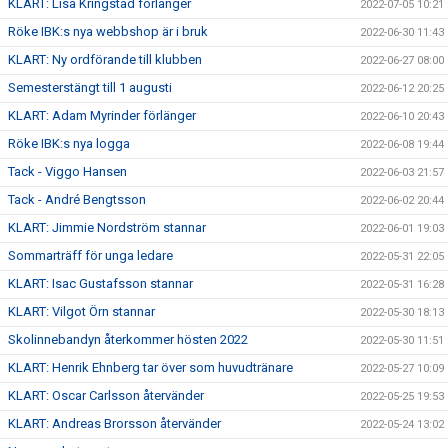
KLART: Lisa Kringstad förlänger
2022-07-05 10:21
Röke IBK:s nya webbshop är i bruk
2022-06-30 11:43
KLART: Ny ordförande till klubben
2022-06-27 08:00
Semesterstängt till 1 augusti
2022-06-12 20:25
KLART: Adam Myrinder förlänger
2022-06-10 20:43
Röke IBK:s nya logga
2022-06-08 19:44
Tack - Viggo Hansen
2022-06-03 21:57
Tack - André Bengtsson
2022-06-02 20:44
KLART: Jimmie Nordström stannar
2022-06-01 19:03
Sommarträff för unga ledare
2022-05-31 22:05
KLART: Isac Gustafsson stannar
2022-05-31 16:28
KLART: Vilgot Örn stannar
2022-05-30 18:13
Skolinnebandyn återkommer hösten 2022
2022-05-30 11:51
KLART: Henrik Ehnberg tar över som huvudtränare
2022-05-27 10:09
KLART: Oscar Carlsson återvänder
2022-05-25 19:53
KLART: Andreas Brorsson återvänder
2022-05-24 13:02