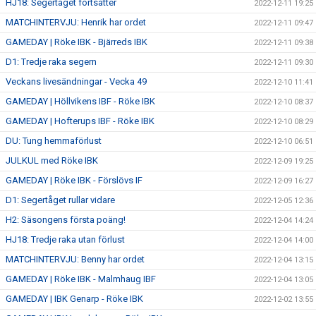
HJ18: Segertåget fortsätter
2022-12-11 19:25
MATCHINTERVJU: Henrik har ordet
2022-12-11 09:47
GAMEDAY | Röke IBK - Bjärreds IBK
2022-12-11 09:38
D1: Tredje raka segern
2022-12-11 09:30
Veckans livesändningar - Vecka 49
2022-12-10 11:41
GAMEDAY | Höllvikens IBF - Röke IBK
2022-12-10 08:37
GAMEDAY | Hofterups IBF - Röke IBK
2022-12-10 08:29
DU: Tung hemmaförlust
2022-12-10 06:51
JULKUL med Röke IBK
2022-12-09 19:25
GAMEDAY | Röke IBK - Förslövs IF
2022-12-09 16:27
D1: Segertåget rullar vidare
2022-12-05 12:36
H2: Säsongens första poäng!
2022-12-04 14:24
HJ18: Tredje raka utan förlust
2022-12-04 14:00
MATCHINTERVJU: Benny har ordet
2022-12-04 13:15
GAMEDAY | Röke IBK - Malmhaug IBF
2022-12-04 13:05
GAMEDAY | IBK Genarp - Röke IBK
2022-12-02 13:55