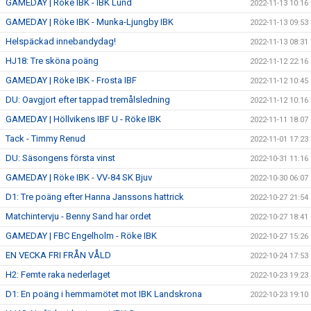
GAMEDAY | Röke IBK - IBK Lund
2022-11-13 10:16
GAMEDAY | Röke IBK - Munka-Ljungby IBK
2022-11-13 09:53
Helspäckad innebandydag!
2022-11-13 08:31
HJ18: Tre sköna poäng
2022-11-12 22:16
GAMEDAY | Röke IBK - Frosta IBF
2022-11-12 10:45
DU: Oavgjort efter tappad tremålsledning
2022-11-12 10:16
GAMEDAY | Höllvikens IBF U - Röke IBK
2022-11-11 18:07
Tack - Timmy Renud
2022-11-01 17:23
DU: Säsongens första vinst
2022-10-31 11:16
GAMEDAY | Röke IBK - VV-84 SK Bjuv
2022-10-30 06:07
D1: Tre poäng efter Hanna Janssons hattrick
2022-10-27 21:54
Matchintervju - Benny Sand har ordet
2022-10-27 18:41
GAMEDAY | FBC Engelholm - Röke IBK
2022-10-27 15:26
EN VECKA FRI FRÅN VÅLD
2022-10-24 17:53
H2: Femte raka nederlaget
2022-10-23 19:23
D1: En poäng i hemmamötet mot IBK Landskrona
2022-10-23 19:10