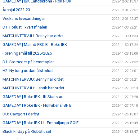
GAMEDAY | IBK Landskrona - Röke IBK
2022-12-02 13:37
Årshjul 2022-23
2022-12-01 22:57
Veckans livesändningar
2022-12-01 22:37
D1: Förlust i kvartsfinalen
2022-11-30 22:21
MATCHINTERVJU: Benny har ordet
2022-11-30 17:33
GAMEDAY | Malmö FBC B - Röke IBK
2022-11-30 17:24
Föreningsmål till 2025/2026
2022-11-28 13:00
D1: Storseger på hemmaplan
2022-11-27 21:32
H2: Ny tung uddamålsförlust
2022-11-27 21:01
MATCHINTERVJU: Benny har ordet
2022-11-27 08:21
MATCHINTERVJU: Henrik har ordet
2022-11-27 08:13
GAMEDAY | Röke IBK - IK Stanstad
2022-11-27 07:28
GAMEDAY | Röke IBK - Höllvikens IBF B
2022-11-27 07:18
DU: Oavgjort i derbyt
2022-11-26 13:07
GAMEDAY | Röke IBK U - Emmaljunga GOIF
2022-11-25 15:49
Black Friday på Klubbhuset
2022-11-25 15:47