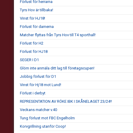
Förlust för herrarna
Tyrs Hov är tillbaka!
Vinst för HJ18!
Förlust för damerna
Matcher flyttas från Tyrs Hov till T4 sporthall!
Förlust för H2
Förlust för HJ18
SEGER I D1
Glöm inte anmäla ditt lag till företagscupen!
Jobbig förlust för D1
Vinst för Hj18 mot Lund!
Förlust i derbyt
REPRESENTATION AV RÖKE IBK I SKÅNELAGET 23/24!!
Veckans matcher v.40
Tung förlust mot FBC Engelholm
Korvgrillning utanför Coop!