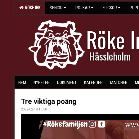
RÖKE IBK
SENIOR
POJKAR
FLICKOR
PUPP
Röke 
Hässleholm
HEM
NYHETER
DOKUMENT
KALENDER
MATCHER
M
Tre viktiga poäng
2022-02-19 15:50