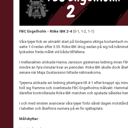
FBC Engelholm - Röke IBK 2-4
(0-1, 1-2, 1-1)
Våra tjejer fick en utmärkt start på lördagens viktiga bortamtach
satte 1-0 redan efter 3:55. Röke IBK drog sedan på sig två tvåminu
lyckades freda målet vid båda tillfällena.
I mellanakten utökade Hanna Jansson gästernas ledning innan FBC
mindre än fyra minuter kvar av perioden. Röke IBK skulle dock åter
senare när Maja Gustavsson hittade nätmaskorna.
Tjejerna utökade sin ledning ytterligare till 4-1 efter knappt sju mi
höll sig framme och överlistade FBC Engelholms målvakt. Hemmal
därefter kontrollerade Röke IBK matchen och spelade således he
I och med vinsten avancerar våra tjejer förbi såväl dagen motstå
i tabellen och återfinns numera på en fin sjätteplats.
Målskyttar: