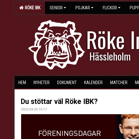
RÖKE IBK
SENIOR
POJKAR
FLICKOR
PUPP
Röke 
Hässleholm
HEM
NYHETER
DOKUMENT
KALENDER
MATCHER
M
Du stöttar väl Röke IBK?
2022-03-24 10:17