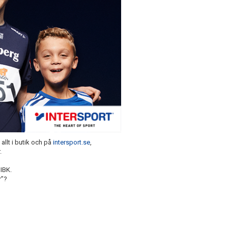
allt i butik och på
intersport.se
,
.
IBK.
r”?