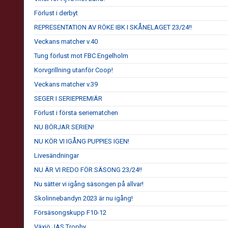
Förlust i derbyt
REPRESENTATION AV RÖKE IBK I SKÅNELAGET 23/24!!
Veckans matcher v.40
Tung förlust mot FBC Engelholm
Korvgrillning utanför Coop!
Veckans matcher v.39
SEGER I SERIEPREMIÄR
Förlust i första seriematchen
NU BÖRJAR SERIEN!
NU KÖR VI IGÅNG PUPPIES IGEN!
Livesändningar
NU ÄR VI REDO FÖR SÄSONG 23/24!!
Nu sätter vi igång säsongen på allvar!
Skolinnebandyn 2023 är nu igång!
Försäsongskupp F10-12
Växjö JAS Trophy