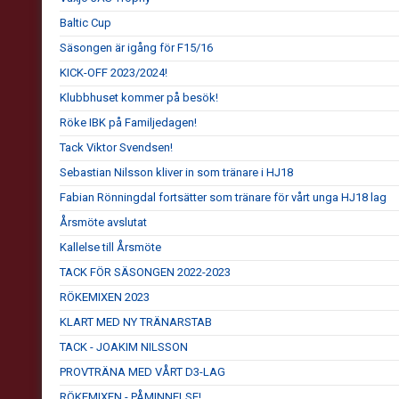
Baltic Cup
Säsongen är igång för F15/16
KICK-OFF 2023/2024!
Klubbhuset kommer på besök!
Röke IBK på Familjedagen!
Tack Viktor Svendsen!
Sebastian Nilsson kliver in som tränare i HJ18
Fabian Rönningdal fortsätter som tränare för vårt unga HJ18 lag
Årsmöte avslutat
Kallelse till Årsmöte
TACK FÖR SÄSONGEN 2022-2023
RÖKEMIXEN 2023
KLART MED NY TRÄNARSTAB
TACK - JOAKIM NILSSON
PROVTRÄNA MED VÅRT D3-LAG
RÖKEMIXEN - PÅMINNELSE!