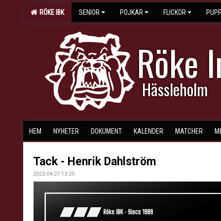
RÖKE IBK
SENIOR
POJKAR
FLICKOR
PUPP
Röke 
Hässleholm
HEM
NYHETER
DOKUMENT
KALENDER
MATCHER
M
Tack - Henrik Dahlström
2022-04-27 13:25