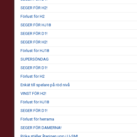
SEGER FÖR H2!
Förlust för H2
SEGER FÖR HJ18
SEGER FÖR D1!
SEGER FÖR H2!
Förlust för HJ18
SUPERSÖNDAG
SEGER FÖR D1!
Förlust för H2
Enkät till spelare på röd nivå
VINST FÖR H2!
Förlust för HJ18
SEGER FÖR D1!
Förlust för herrarna
SEGER FÖR DAMERNA!
Röke ställer återigen upp i U-SM!