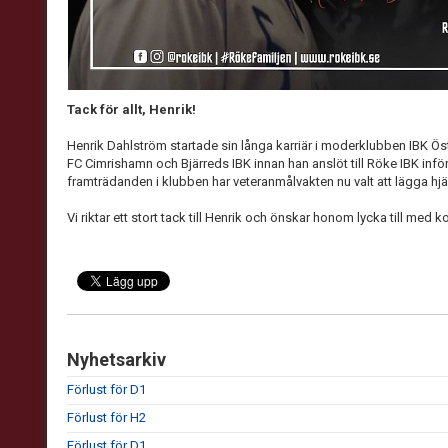
Tack för allt, Henrik!
Henrik Dahlström startade sin långa karriär i moderklubben IBK Öste
FC Cimrishamn och Bjärreds IBK innan han anslöt till Röke IBK infö
framträdanden i klubben har veteranmålvakten nu valt att lägga hjä
Vi riktar ett stort tack till Henrik och önskar honom lycka till me
Nyhetsarkiv
Förlust för D1
Förlust för H2
Förlust för D1