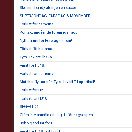
Skolinnebandy återigen en succé
SUPERSÖNDAG, FARSDAG & MOVEMBER
Förlust för damerna
Kontakt angående föreningsfrågor
Nytt datum för Företagscupen!
Förlust för herrarna
Tyrs Hov är tillbaka!
Vinst för HJ18!
Förlust för damerna
Matcher flyttas från Tyrs Hov till T4 sporthall!
Förlust för H2
Förlust för HJ18
SEGER I D1
Glöm inte anmäla ditt lag till företagscupen!
Jobbig förlust för D1
Vinst för Hj18 mot Lund!