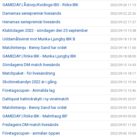
GAMEDAY | Åstorp/Kvidinge IBS - Röke IBK
2022-09-24 11:13
Damernas seriepremiär livesänds
2022-09-22 22:26
Herrarnas seriepremiär livesänds
2022-09-22 17:27
Klubbdagen 2022 - söndagen den 25 september
2022-09-19 19:38
Uddamålsvinst mot Munka-Ljungby IBK B
2022-09-18 19:18
Matchintervju - Benny Sand har ordet
2022-09-18 11:00
GAMEDAY | Röke IBK - Munka Ljungby IBK
2022-09-18 08:00
Söndagens DM-match livesänds
2022-09-15 14:43
Matchpaket - för livesändning
2022-09-14 18:17
Skolinnebandyn 2022 är i gång
2022-09-12 19:34
Företagscupen - Anmälda lag
2022-09-12 15:46
Dahlquist hattrickskytt i ny vinstmatch
2022-09-09 23:07
Matchintervju - Benny Sand har ordet
2022-09-09 14:00
GAMEDAY | Röke IBK - Malmhaug IBF
2022-09-09 09:00
Fredagens DM-match livesänds
2022-09-07 11:00
Företagscupen - anmälan öppen
2022-09-06 10:54