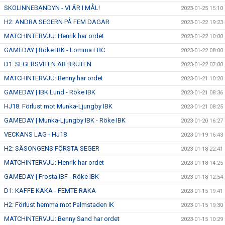
SKOLINNEBANDYN - VI ÄR I MÅL!
2023-01-25 15:10
H2: ANDRA SEGERN PÅ FEM DAGAR
2023-01-22 19:23
MATCHINTERVJU: Henrik har ordet
2023-01-22 10:00
GAMEDAY | Röke IBK - Lomma FBC
2023-01-22 08:00
D1: SEGERSVITEN ÄR BRUTEN
2023-01-22 07:00
MATCHINTERVJU: Benny har ordet
2023-01-21 10:20
GAMEDAY | IBK Lund - Röke IBK
2023-01-21 08:36
HJ18: Förlust mot Munka-Ljungby IBK
2023-01-21 08:25
GAMEDAY | Munka-Ljungby IBK - Röke IBK
2023-01-20 16:27
VECKANS LAG - HJ18
2023-01-19 16:43
H2: SÄSONGENS FÖRSTA SEGER
2023-01-18 22:41
MATCHINTERVJU: Henrik har ordet
2023-01-18 14:25
GAMEDAY | Frosta IBF - Röke IBK
2023-01-18 12:54
D1: KAFFE KAKA - FEMTE RAKA
2023-01-15 19:41
H2: Förlust hemma mot Palmstaden IK
2023-01-15 19:30
MATCHINTERVJU: Benny Sand har ordet
2023-01-15 10:29