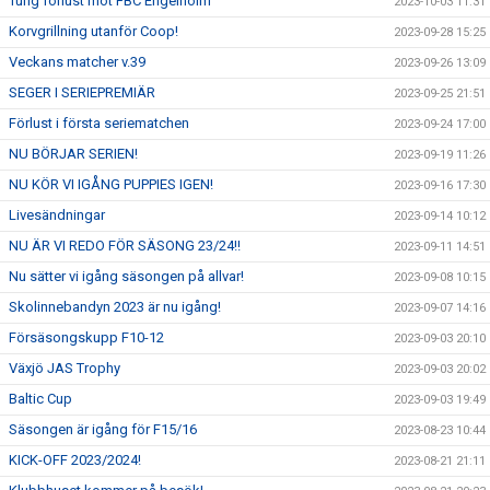
Tung förlust mot FBC Engelholm
2023-10-03 11:31
Korvgrillning utanför Coop!
2023-09-28 15:25
Veckans matcher v.39
2023-09-26 13:09
SEGER I SERIEPREMIÄR
2023-09-25 21:51
Förlust i första seriematchen
2023-09-24 17:00
NU BÖRJAR SERIEN!
2023-09-19 11:26
NU KÖR VI IGÅNG PUPPIES IGEN!
2023-09-16 17:30
Livesändningar
2023-09-14 10:12
NU ÄR VI REDO FÖR SÄSONG 23/24!!
2023-09-11 14:51
Nu sätter vi igång säsongen på allvar!
2023-09-08 10:15
Skolinnebandyn 2023 är nu igång!
2023-09-07 14:16
Försäsongskupp F10-12
2023-09-03 20:10
Växjö JAS Trophy
2023-09-03 20:02
Baltic Cup
2023-09-03 19:49
Säsongen är igång för F15/16
2023-08-23 10:44
KICK-OFF 2023/2024!
2023-08-21 21:11