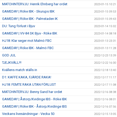
MATCHINTERVJU: Henrik Ehnberg har ordet
2023-01-15 10:21
GAMEDAY | Röke IBK - Skurups IBK
2023-01-15 09:53
GAMEDAY | Röke IBK - Palmstaden IK
2023-01-15 09:43
DU: Tung förlust i Bjuv
2023-01-14 15:02
GAMEDAY | VV-84 SK Bjuv - Röke IBK
2023-01-14 08:18
HJ18: Klar seger mot Malmö FBC
2023-01-13 23:31
GAMEDAY | Röke IBK - Malmö FBC
2023-01-13 11:28
GOD JUL
2022-12-23 13:39
TJEJKVÄLL!!!
2022-12-22 16:00
Kvällens match ställs in
2022-12-18 13:40
D1: KAFFE KAKA, FJÄRDE RAKA!
2022-12-17 11:17
HJ18: FEMTE RAKA UTAN FÖRLUST
2022-12-17 11:08
MATCHINTERVJU: Benny Sand har ordet
2022-12-16 08:38
GAMEDAY | Åstorp/Kvidinge IBS - Röke IBK
2022-12-16 08:01
GAMEDAY | Röke IBK - Åstorp/Kvidinge IBS
2022-12-16 07:56
Veckans livesändningar - Vecka 50
2022-12-15 13:05