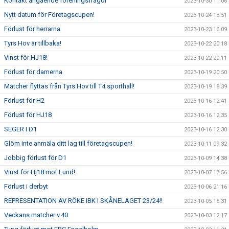
Kontakt angående föreningsfrågor
2023-10-30 11:06
Nytt datum för Företagscupen!
2023-10-24 18:51
Förlust för herrarna
2023-10-23 16:09
Tyrs Hov är tillbaka!
2023-10-22 20:18
Vinst för HJ18!
2023-10-22 20:11
Förlust för damerna
2023-10-19 20:50
Matcher flyttas från Tyrs Hov till T4 sporthall!
2023-10-19 18:39
Förlust för H2
2023-10-16 12:41
Förlust för HJ18
2023-10-16 12:35
SEGER I D1
2023-10-16 12:30
Glöm inte anmäla ditt lag till företagscupen!
2023-10-11 09:32
Jobbig förlust för D1
2023-10-09 14:38
Vinst för Hj18 mot Lund!
2023-10-07 17:56
Förlust i derbyt
2023-10-06 21:16
REPRESENTATION AV RÖKE IBK I SKÅNELAGET 23/24!!
2023-10-05 15:31
Veckans matcher v.40
2023-10-03 12:17