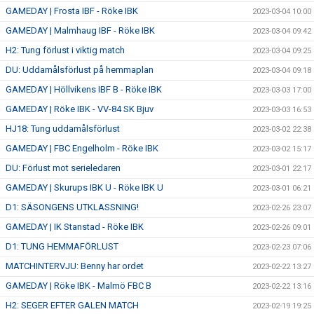
GAMEDAY | Frosta IBF - Röke IBK
2023-03-04 10:00
GAMEDAY | Malmhaug IBF - Röke IBK
2023-03-04 09:42
H2: Tung förlust i viktig match
2023-03-04 09:25
DU: Uddamålsförlust på hemmaplan
2023-03-04 09:18
GAMEDAY | Höllvikens IBF B - Röke IBK
2023-03-03 17:00
GAMEDAY | Röke IBK - VV-84 SK Bjuv
2023-03-03 16:53
HJ18: Tung uddamålsförlust
2023-03-02 22:38
GAMEDAY | FBC Engelholm - Röke IBK
2023-03-02 15:17
DU: Förlust mot serieledaren
2023-03-01 22:17
GAMEDAY | Skurups IBK U - Röke IBK U
2023-03-01 06:21
D1: SÄSONGENS UTKLASSNING!
2023-02-26 23:07
GAMEDAY | IK Stanstad - Röke IBK
2023-02-26 09:01
D1: TUNG HEMMAFÖRLUST
2023-02-23 07:06
MATCHINTERVJU: Benny har ordet
2023-02-22 13:27
GAMEDAY | Röke IBK - Malmö FBC B
2023-02-22 13:16
H2: SEGER EFTER GALEN MATCH
2023-02-19 19:25