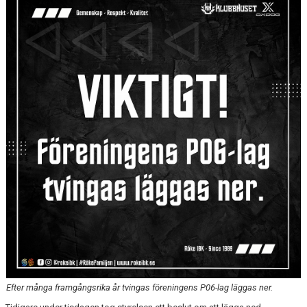
WEBBSHOP
KONTAKTER
Efter många framgångsrika år tvingas föreningens P06-lag läggas ner.