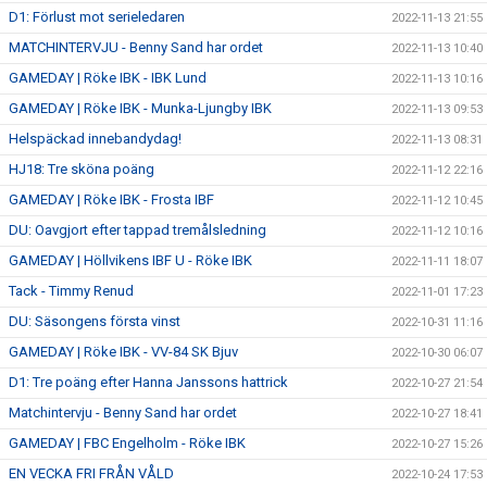
D1: Förlust mot serieledaren
2022-11-13 21:55
MATCHINTERVJU - Benny Sand har ordet
2022-11-13 10:40
GAMEDAY | Röke IBK - IBK Lund
2022-11-13 10:16
GAMEDAY | Röke IBK - Munka-Ljungby IBK
2022-11-13 09:53
Helspäckad innebandydag!
2022-11-13 08:31
HJ18: Tre sköna poäng
2022-11-12 22:16
GAMEDAY | Röke IBK - Frosta IBF
2022-11-12 10:45
DU: Oavgjort efter tappad tremålsledning
2022-11-12 10:16
GAMEDAY | Höllvikens IBF U - Röke IBK
2022-11-11 18:07
Tack - Timmy Renud
2022-11-01 17:23
DU: Säsongens första vinst
2022-10-31 11:16
GAMEDAY | Röke IBK - VV-84 SK Bjuv
2022-10-30 06:07
D1: Tre poäng efter Hanna Janssons hattrick
2022-10-27 21:54
Matchintervju - Benny Sand har ordet
2022-10-27 18:41
GAMEDAY | FBC Engelholm - Röke IBK
2022-10-27 15:26
EN VECKA FRI FRÅN VÅLD
2022-10-24 17:53