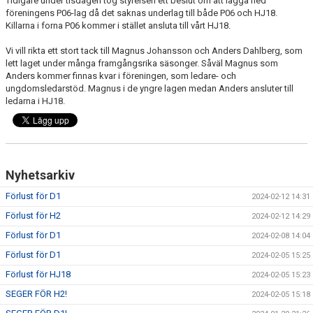
Tidigare under tisdagen tog styrelsen ett beslut om att lägga ned
föreningens P06-lag då det saknas underlag till både P06 och HJ18.
Killarna i forna P06 kommer i stället ansluta till vårt HJ18.
Vi vill rikta ett stort tack till Magnus Johansson och Anders Dahlberg, som
lett laget under många framgångsrika säsonger. Såväl Magnus som
Anders kommer finnas kvar i föreningen, som ledare- och
ungdomsledarstöd. Magnus i de yngre lagen medan Anders ansluter till
ledarna i HJ18.
Nyhetsarkiv
Förlust för D1
2024-02-12 14:31
Förlust för H2
2024-02-12 14:29
Förlust för D1
2024-02-08 14:04
Förlust för D1
2024-02-05 15:25
Förlust för HJ18
2024-02-05 15:23
SEGER FÖR H2!
2024-02-05 15:18