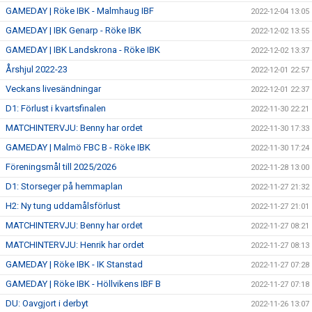
GAMEDAY | Röke IBK - Malmhaug IBF
2022-12-04 13:05
GAMEDAY | IBK Genarp - Röke IBK
2022-12-02 13:55
GAMEDAY | IBK Landskrona - Röke IBK
2022-12-02 13:37
Årshjul 2022-23
2022-12-01 22:57
Veckans livesändningar
2022-12-01 22:37
D1: Förlust i kvartsfinalen
2022-11-30 22:21
MATCHINTERVJU: Benny har ordet
2022-11-30 17:33
GAMEDAY | Malmö FBC B - Röke IBK
2022-11-30 17:24
Föreningsmål till 2025/2026
2022-11-28 13:00
D1: Storseger på hemmaplan
2022-11-27 21:32
H2: Ny tung uddamålsförlust
2022-11-27 21:01
MATCHINTERVJU: Benny har ordet
2022-11-27 08:21
MATCHINTERVJU: Henrik har ordet
2022-11-27 08:13
GAMEDAY | Röke IBK - IK Stanstad
2022-11-27 07:28
GAMEDAY | Röke IBK - Höllvikens IBF B
2022-11-27 07:18
DU: Oavgjort i derbyt
2022-11-26 13:07