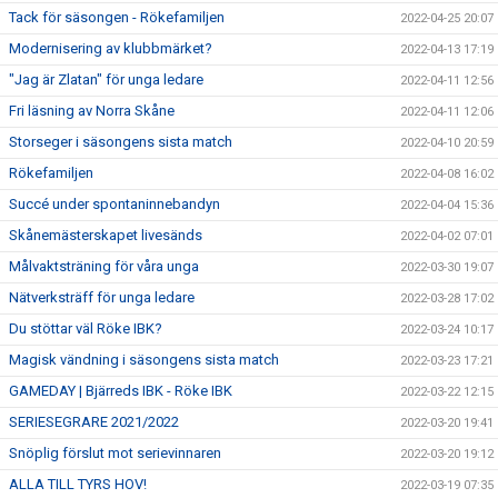
Tack för säsongen - Rökefamiljen
2022-04-25 20:07
Modernisering av klubbmärket?
2022-04-13 17:19
"Jag är Zlatan" för unga ledare
2022-04-11 12:56
Fri läsning av Norra Skåne
2022-04-11 12:06
Storseger i säsongens sista match
2022-04-10 20:59
Rökefamiljen
2022-04-08 16:02
Succé under spontaninnebandyn
2022-04-04 15:36
Skånemästerskapet livesänds
2022-04-02 07:01
Målvaktsträning för våra unga
2022-03-30 19:07
Nätverksträff för unga ledare
2022-03-28 17:02
Du stöttar väl Röke IBK?
2022-03-24 10:17
Magisk vändning i säsongens sista match
2022-03-23 17:21
GAMEDAY | Bjärreds IBK - Röke IBK
2022-03-22 12:15
SERIESEGRARE 2021/2022
2022-03-20 19:41
Snöplig förslut mot serievinnaren
2022-03-20 19:12
ALLA TILL TYRS HOV!
2022-03-19 07:35