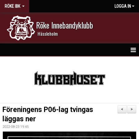
RÖKE IBK
LOGGA IN
Röke Innebandyklubb
Hässleholm
HEM
NYHETER
DOKUMENT
KALENDER
Föreningens P06-lag tvingas
<
>
MATCHER
läggas ner
2022-08-23 19:45
MEDLEMSKAP