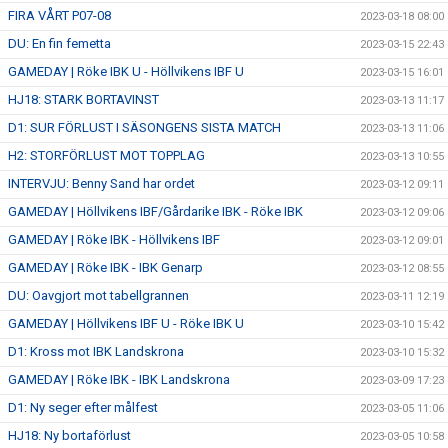
FIRA VÅRT P07-08
2023-03-18 08:00
DU: En fin femetta
2023-03-15 22:43
GAMEDAY | Röke IBK U - Höllvikens IBF U
2023-03-15 16:01
HJ18: STARK BORTAVINST
2023-03-13 11:17
D1: SUR FÖRLUST I SÄSONGENS SISTA MATCH
2023-03-13 11:06
H2: STORFÖRLUST MOT TOPPLAG
2023-03-13 10:55
INTERVJU: Benny Sand har ordet
2023-03-12 09:11
GAMEDAY | Höllvikens IBF/Gårdarike IBK - Röke IBK
2023-03-12 09:06
GAMEDAY | Röke IBK - Höllvikens IBF
2023-03-12 09:01
GAMEDAY | Röke IBK - IBK Genarp
2023-03-12 08:55
DU: Oavgjort mot tabellgrannen
2023-03-11 12:19
GAMEDAY | Höllvikens IBF U - Röke IBK U
2023-03-10 15:42
D1: Kross mot IBK Landskrona
2023-03-10 15:32
GAMEDAY | Röke IBK - IBK Landskrona
2023-03-09 17:23
D1: Ny seger efter målfest
2023-03-05 11:06
HJ18: Ny bortaförlust
2023-03-05 10:58