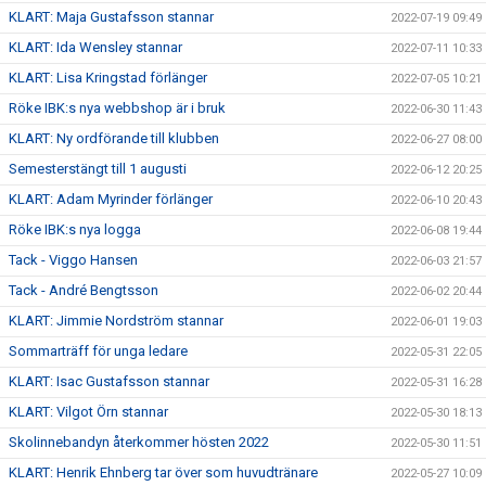
KLART: Maja Gustafsson stannar
2022-07-19 09:49
KLART: Ida Wensley stannar
2022-07-11 10:33
KLART: Lisa Kringstad förlänger
2022-07-05 10:21
Röke IBK:s nya webbshop är i bruk
2022-06-30 11:43
KLART: Ny ordförande till klubben
2022-06-27 08:00
Semesterstängt till 1 augusti
2022-06-12 20:25
KLART: Adam Myrinder förlänger
2022-06-10 20:43
Röke IBK:s nya logga
2022-06-08 19:44
Tack - Viggo Hansen
2022-06-03 21:57
Tack - André Bengtsson
2022-06-02 20:44
KLART: Jimmie Nordström stannar
2022-06-01 19:03
Sommarträff för unga ledare
2022-05-31 22:05
KLART: Isac Gustafsson stannar
2022-05-31 16:28
KLART: Vilgot Örn stannar
2022-05-30 18:13
Skolinnebandyn återkommer hösten 2022
2022-05-30 11:51
KLART: Henrik Ehnberg tar över som huvudtränare
2022-05-27 10:09