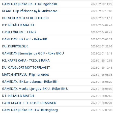
GAMEDAY | Röke IBK - FBC Engelholm
2023-02-08 11:22
KLART: Filip Påhlsson ny huvudtränare
2023-02-07 19:00
DU: SEGER MOT SERIELEDAREN
2023-02-07 11:19
D1: INSTÄLLD MATCH!
2023-02-04 07:49
HJ18: FÖRLUST I LUND
2023-02-04 07:41
GAMEDAY: IBK Lund - Röke IBK
2023-02-03 06:22
DU: DERBYSEGER!
2023-02-01 22:05
GAMEDAY | Emmaljunga GOIF - Röke IBK U
2023-02-01 13:18
H2: KAFFE KAKA - TREDJE RAKA
2023-01-29 10:56
DU: OAVGJORT MOT TOPPLAGET
2023-01-29 10:45
MATCHINTERVJU: Filip har ordet
2023-01-28 08:38
GAMEDAY: IBK Landskrona - Röke IBK
2023-01-28 08:20
GAMEDAY: Munka-Ljungby IBK U - Röke IBK U
2023-01-28 08:02
D1: INSTÄLLD MATCH
2023-01-28 07:52
HJ18: SEGER EFTER STOR DRAMATIK
2023-01-28 07:31
GAMEDAY | Röke IBK - FC Helsingborg
2023-01-27 09:38