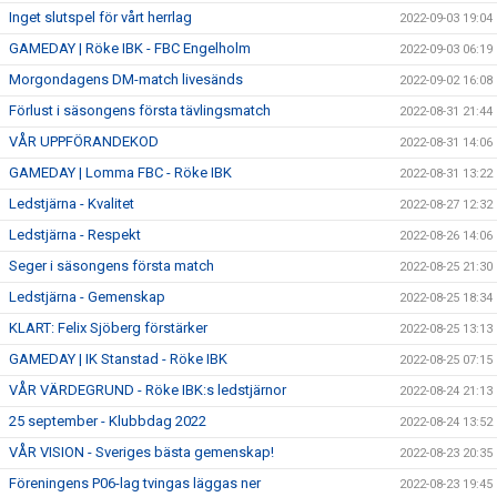
Inget slutspel för vårt herrlag
2022-09-03 19:04
GAMEDAY | Röke IBK - FBC Engelholm
2022-09-03 06:19
Morgondagens DM-match livesänds
2022-09-02 16:08
Förlust i säsongens första tävlingsmatch
2022-08-31 21:44
VÅR UPPFÖRANDEKOD
2022-08-31 14:06
GAMEDAY | Lomma FBC - Röke IBK
2022-08-31 13:22
Ledstjärna - Kvalitet
2022-08-27 12:32
Ledstjärna - Respekt
2022-08-26 14:06
Seger i säsongens första match
2022-08-25 21:30
Ledstjärna - Gemenskap
2022-08-25 18:34
KLART: Felix Sjöberg förstärker
2022-08-25 13:13
GAMEDAY | IK Stanstad - Röke IBK
2022-08-25 07:15
VÅR VÄRDEGRUND - Röke IBK:s ledstjärnor
2022-08-24 21:13
25 september - Klubbdag 2022
2022-08-24 13:52
VÅR VISION - Sveriges bästa gemenskap!
2022-08-23 20:35
Föreningens P06-lag tvingas läggas ner
2022-08-23 19:45