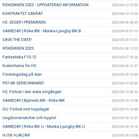
RÖKEMIXEN 2023 - UPPDATERAD INFORMATION
2023-04-13 10:33
KONTRAKTET SÄKRAT
2023-04-13 10:00
H2: SEGER I PREMIÄREN
2023-04-06 08:59
GAMEDAY | Röke IBK - Munka-Ljungby IBK B
2023-04-05 07:19
SAVE THE DATE!
2023-03-29 16:01
RÖKEMIXEN 2023
2023-03-28 12:23
Fantastiska F10-12
2023-03-27 18:26
Kvalschema för H2
2023-03-24 16:37
Föreningsdag på stan
2023-03-24 16:05
P07-08: SERIEVINNARE!
2023-03-19 20:36
H2: Förlust i den sista omgången
2023-03-19 20:23
GAMEDAY | Bjärreds IBK - Röke IBK
2023-03-19 10:58
DU: Förlust mot topplaget
2023-03-19 10:48
Ungdomsmatcher och loppis!
2023-03-18 15:37
GAMEDAY | Röke IBK U - Munka-Ljungby IBK U
2023-03-18 15:10
HJ18: HJÄLTAR
2023-03-18 15:08