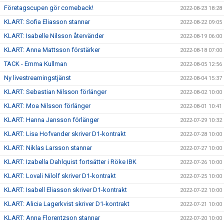
Företagscupen gör comeback!
2022-08-23 18:28
KLART: Sofia Eliasson stannar
2022-08-22 09:05
KLART: Isabelle Nilsson återvänder
2022-08-19 06:00
KLART: Anna Mattsson förstärker
2022-08-18 07:00
TACK - Emma Kullman
2022-08-05 12:56
Ny livestreamingstjänst
2022-08-04 15:37
KLART: Sebastian Nilsson förlänger
2022-08-02 10:00
KLART: Moa Nilsson förlänger
2022-08-01 10:41
KLART: Hanna Jansson förlänger
2022-07-29 10:32
KLART: Lisa Hofvander skriver D1-kontrakt
2022-07-28 10:00
KLART: Niklas Larsson stannar
2022-07-27 10:00
KLART: Izabella Dahlquist fortsätter i Röke IBK
2022-07-26 10:00
KLART: Lovali Nilolf skriver D1-kontrakt
2022-07-25 10:00
KLART: Isabell Eliasson skriver D1-kontrakt
2022-07-22 10:00
KLART: Alicia Lagerkvist skriver D1-kontrakt
2022-07-21 10:00
KLART: Anna Florentzson stannar
2022-07-20 10:00