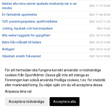
Nästan alla mina vänner spelade innebandy när vi var
2021-11-13 10:00
mindre
En fantastisk upplevelse
2021-11-06 20:00
Tuff, passningsspelare, spelförståelse
2021-10-27 11:20
Jobbig, löpstark och humörspelare
2021-10-26
Alla verkar taggade för uppgiften!
2021-10-19 12:00
Bytte från målvakt till ledare
2021-10-15 14:00
Äntligen!
2021-10-15 10:23
Viljestark snabb fokuserad
2021-10-14 18:30
DM-gulden samt kvalet säsongen 16-17
2021-10-12
Lämnade hockyn och valde innebandyn istället
För att hemsidan ska fungera korrekt använder vi nödvändiga
2021-10-09 11:10
cookies från SportAdmin. Dessa går inte att stänga av.
Spelintelligent, snabb och teknisk
2021-10-07 12:00
Föreningen kan också använda frivilliga cookies, t.ex. för statistik
Vi är alla väldigt spelsugna och taggade
2021-10-02 13:30
eller marknadsföring. Du väljer själv om du vill acceptera dessa.
Hårt arbetande forward
Anpassa dina val
2021-10-01 14:00
Envis, spelförstående och ödmjuk
2021-09-30 22:00
Acceptera nödvändiga
Acceptera alla
Världens roligaste sport
2021-09-24 14:00