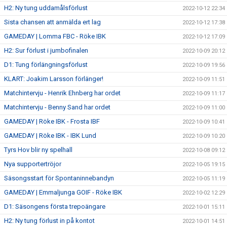
H2: Ny tung uddamålsförlust
2022-10-12 22:34
Sista chansen att anmälda ert lag
2022-10-12 17:38
GAMEDAY | Lomma FBC - Röke IBK
2022-10-12 17:09
H2: Sur förlust i jumbofinalen
2022-10-09 20:12
D1: Tung förlängningsförlust
2022-10-09 19:56
KLART: Joakim Larsson förlänger!
2022-10-09 11:51
Matchintervju - Henrik Ehnberg har ordet
2022-10-09 11:17
Matchintervju - Benny Sand har ordet
2022-10-09 11:00
GAMEDAY | Röke IBK - Frosta IBF
2022-10-09 10:41
GAMEDAY | Röke IBK - IBK Lund
2022-10-09 10:20
Tyrs Hov blir ny spelhall
2022-10-08 09:12
Nya supportertröjor
2022-10-05 19:15
Säsongsstart för Spontaninnebandyn
2022-10-05 11:19
GAMEDAY | Emmaljunga GOIF - Röke IBK
2022-10-02 12:29
D1: Säsongens första trepoängare
2022-10-01 15:11
H2: Ny tung förlust in på kontot
2022-10-01 14:51