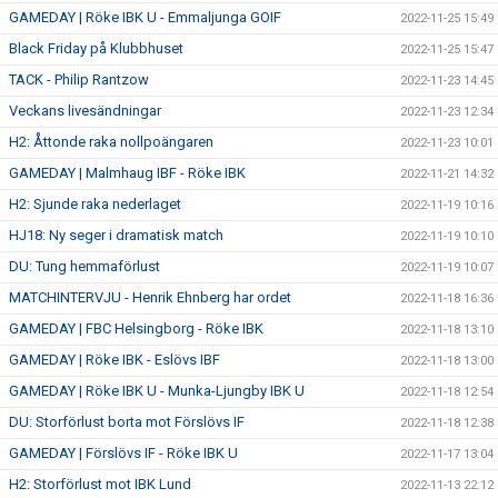
GAMEDAY | Röke IBK U - Emmaljunga GOIF
2022-11-25 15:49
Black Friday på Klubbhuset
2022-11-25 15:47
TACK - Philip Rantzow
2022-11-23 14:45
Veckans livesändningar
2022-11-23 12:34
H2: Åttonde raka nollpoängaren
2022-11-23 10:01
GAMEDAY | Malmhaug IBF - Röke IBK
2022-11-21 14:32
H2: Sjunde raka nederlaget
2022-11-19 10:16
HJ18: Ny seger i dramatisk match
2022-11-19 10:10
DU: Tung hemmaförlust
2022-11-19 10:07
MATCHINTERVJU - Henrik Ehnberg har ordet
2022-11-18 16:36
GAMEDAY | FBC Helsingborg - Röke IBK
2022-11-18 13:10
GAMEDAY | Röke IBK - Eslövs IBF
2022-11-18 13:00
GAMEDAY | Röke IBK U - Munka-Ljungby IBK U
2022-11-18 12:54
DU: Storförlust borta mot Förslövs IF
2022-11-18 12:38
GAMEDAY | Förslövs IF - Röke IBK U
2022-11-17 13:04
H2: Storförlust mot IBK Lund
2022-11-13 22:12