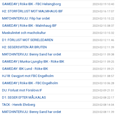
GAMEDAY | Röke IBK - FBC Helsingborg
2023-02-19 10:40
H2: STORFÖRLUST MOT MALMHAUG IBF
2023-02-16 17:07
MATCHINTERVJU: Filip har ordet
2023-02-15 15:22
GAMEDAY | Röke IBK - Malmhaug IBF
2023-02-15 08:37
Maskulinitet och machokultur
2023-02-13 15:32
D1: FÖRLUST MOT SERIELEDAREN
2023-02-12 11:46
H2: SEGERSVITEN ÄR BRUTEN
2023-02-12 11:39
MATCHINTERVJU: Benny Sand har ordet
2023-02-11 09:38
GAMEDAY | Munka-Ljungby IBK - Röke IBK
2023-02-11 09:25
GAMEDAY: IBK Lund - Röke IBK
2023-02-11 09:21
HJ18: Oavgjort mot FBC Engelholm
2023-02-11 08:57
GAMEDAY | Röke IBK - FBC Engelholm
2023-02-10 06:28
DU: Förlust mot Förslövs IF
2023-02-09 21:51
D1: SEGER EFTER MÅLKALAS
2023-02-08 22:17
TACK - Henrik Ehnberg
2023-02-08 14:04
MATCHINTERVJU: Benny Sand har ordet
2023-02-08 11:39