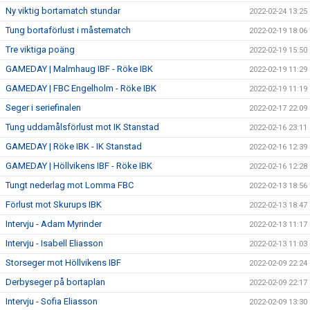
Ny viktig bortamatch stundar
2022-02-24 13:25
Tung bortaförlust i måstematch
2022-02-19 18:06
Tre viktiga poäng
2022-02-19 15:50
GAMEDAY | Malmhaug IBF - Röke IBK
2022-02-19 11:29
GAMEDAY | FBC Engelholm - Röke IBK
2022-02-19 11:19
Seger i seriefinalen
2022-02-17 22:09
Tung uddamålsförlust mot IK Stanstad
2022-02-16 23:11
GAMEDAY | Röke IBK - IK Stanstad
2022-02-16 12:39
GAMEDAY | Höllvikens IBF - Röke IBK
2022-02-16 12:28
Tungt nederlag mot Lomma FBC
2022-02-13 18:56
Förlust mot Skurups IBK
2022-02-13 18:47
Intervju - Adam Myrinder
2022-02-13 11:17
Intervju - Isabell Eliasson
2022-02-13 11:03
Storseger mot Höllvikens IBF
2022-02-09 22:24
Derbyseger på bortaplan
2022-02-09 22:17
Intervju - Sofia Eliasson
2022-02-09 13:30