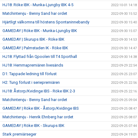
HJ18: Röke IBK - Munka-Ljungby IBK 4-5
2022-10-01 14:18
Matchintervju - Benny Sand har ordet
2022-09-30 15:52
Hjärtligt välkomna till höstens Spontaninnebandy
2022-09-30 15:40
GAMEDAY | Röke IBK - Munka-Ljungby IBK
2022-09-30 15:07
GAMEDAY | Skurups IBK - Röke IBK
2022-09-30 14:53
GAMEDAY | Palmstaden IK - Röke IBK
2022-09-30 14:47
HJ18: Flyttad från Qpoolen till T4 Sporthall
2022-09-30 14:38
HJ18: Hemmapremiären livesänds
2022-09-29 22:54
D1: Tappade ledning till förlust
2022-09-25 23:07
H2: Tung förlust i seriepremiären
2022-09-25 22:56
HJ18: Åstorp/Kvidinge IBS - Röke IBK 2-3
2022-09-25 22:16
Matchintervju - Benny Sand har ordet
2022-09-25 09:04
GAMEDAY | Röke IBK - Åstorp/Kvidinge IBS
2022-09-25 08:47
Matchintervju - Henrik Ehnberg har ordet
2022-09-25 08:07
GAMEDAY | Röke IBK - Skurups IBK
2022-09-25 07:44
Stark premiärseger
2022-09-24 19:01