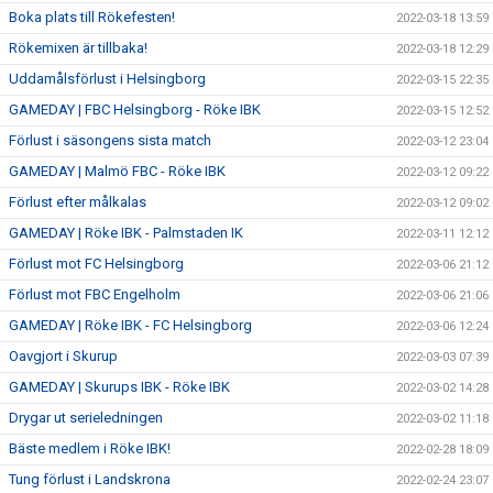
Boka plats till Rökefesten!
2022-03-18 13:59
Rökemixen är tillbaka!
2022-03-18 12:29
Uddamålsförlust i Helsingborg
2022-03-15 22:35
GAMEDAY | FBC Helsingborg - Röke IBK
2022-03-15 12:52
Förlust i säsongens sista match
2022-03-12 23:04
GAMEDAY | Malmö FBC - Röke IBK
2022-03-12 09:22
Förlust efter målkalas
2022-03-12 09:02
GAMEDAY | Röke IBK - Palmstaden IK
2022-03-11 12:12
Förlust mot FC Helsingborg
2022-03-06 21:12
Förlust mot FBC Engelholm
2022-03-06 21:06
GAMEDAY | Röke IBK - FC Helsingborg
2022-03-06 12:24
Oavgjort i Skurup
2022-03-03 07:39
GAMEDAY | Skurups IBK - Röke IBK
2022-03-02 14:28
Drygar ut serieledningen
2022-03-02 11:18
Bäste medlem i Röke IBK!
2022-02-28 18:09
Tung förlust i Landskrona
2022-02-24 23:07