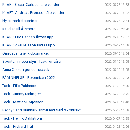
KLART: Oscar Carlsson återvänder
2022-05-25 19:53
KLART: Andreas Brorsson återvänder
2022-05-24 13:02
Ny samarbetspartner
2022-05-24 12:44
Kallelse till Årsmöte
2022-05-23 20:28
KLART: Eric Hannen flyttas upp
2022-05-23 17:07
KLART: Axel Nilsson flyttas upp
2022-05-19 11:08
Omröstning av klubbmärket
2022-05-16 16:54
Spontaninnebandyn - Tack för våren
2022-05-10 13:25
Anna Olsson gör comeback
2022-05-10 13:05
PÅMINNELSE - Rökemixen 2022
2022-05-02 17:03
Tack - Filip Påhlsson
2022-04-30 14:20
Tack - Jimmy Malmgren
2022-04-29 12:25
Tack - Mattias Börjesson
2022-04-28 12:40
Benny Sand stannar - skrivit nytt flerårskontrakt
2022-04-28 10:08
Tack - Henrik Dahlström
2022-04-27 13:25
Tack - Rickard Träff
2022-04-26 12:26