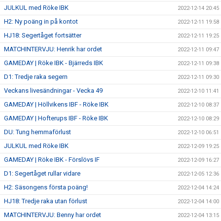
JULKUL med Röke IBK
2022-12-14 20:45
H2: Ny poäng in på kontot
2022-12-11 19:58
HJ18: Segertåget fortsätter
2022-12-11 19:25
MATCHINTERVJU: Henrik har ordet
2022-12-11 09:47
GAMEDAY | Röke IBK - Bjärreds IBK
2022-12-11 09:38
D1: Tredje raka segern
2022-12-11 09:30
Veckans livesändningar - Vecka 49
2022-12-10 11:41
GAMEDAY | Höllvikens IBF - Röke IBK
2022-12-10 08:37
GAMEDAY | Hofterups IBF - Röke IBK
2022-12-10 08:29
DU: Tung hemmaförlust
2022-12-10 06:51
JULKUL med Röke IBK
2022-12-09 19:25
GAMEDAY | Röke IBK - Förslövs IF
2022-12-09 16:27
D1: Segertåget rullar vidare
2022-12-05 12:36
H2: Säsongens första poäng!
2022-12-04 14:24
HJ18: Tredje raka utan förlust
2022-12-04 14:00
MATCHINTERVJU: Benny har ordet
2022-12-04 13:15