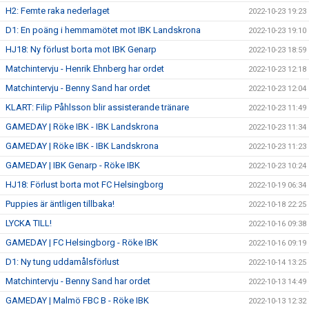
H2: Femte raka nederlaget
2022-10-23 19:23
D1: En poäng i hemmamötet mot IBK Landskrona
2022-10-23 19:10
HJ18: Ny förlust borta mot IBK Genarp
2022-10-23 18:59
Matchintervju - Henrik Ehnberg har ordet
2022-10-23 12:18
Matchintervju - Benny Sand har ordet
2022-10-23 12:04
KLART: Filip Påhlsson blir assisterande tränare
2022-10-23 11:49
GAMEDAY | Röke IBK - IBK Landskrona
2022-10-23 11:34
GAMEDAY | Röke IBK - IBK Landskrona
2022-10-23 11:23
GAMEDAY | IBK Genarp - Röke IBK
2022-10-23 10:24
HJ18: Förlust borta mot FC Helsingborg
2022-10-19 06:34
Puppies är äntligen tillbaka!
2022-10-18 22:25
LYCKA TILL!
2022-10-16 09:38
GAMEDAY | FC Helsingborg - Röke IBK
2022-10-16 09:19
D1: Ny tung uddamålsförlust
2022-10-14 13:25
Matchintervju - Benny Sand har ordet
2022-10-13 14:49
GAMEDAY | Malmö FBC B - Röke IBK
2022-10-13 12:32