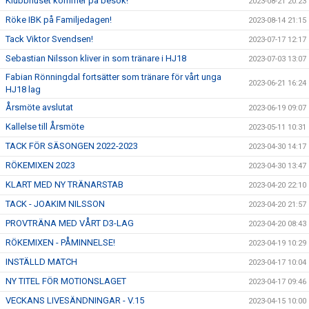
Klubbhuset kommer på besök!
2023-08-21 20:23
Röke IBK på Familjedagen!
2023-08-14 21:15
Tack Viktor Svendsen!
2023-07-17 12:17
Sebastian Nilsson kliver in som tränare i HJ18
2023-07-03 13:07
Fabian Rönningdal fortsätter som tränare för vårt unga
2023-06-21 16:24
HJ18 lag
Årsmöte avslutat
2023-06-19 09:07
Kallelse till Årsmöte
2023-05-11 10:31
TACK FÖR SÄSONGEN 2022-2023
2023-04-30 14:17
RÖKEMIXEN 2023
2023-04-30 13:47
KLART MED NY TRÄNARSTAB
2023-04-20 22:10
TACK - JOAKIM NILSSON
2023-04-20 21:57
PROVTRÄNA MED VÅRT D3-LAG
2023-04-20 08:43
RÖKEMIXEN - PÅMINNELSE!
2023-04-19 10:29
INSTÄLLD MATCH
2023-04-17 10:04
NY TITEL FÖR MOTIONSLAGET
2023-04-17 09:46
VECKANS LIVESÄNDNINGAR - V.15
2023-04-15 10:00