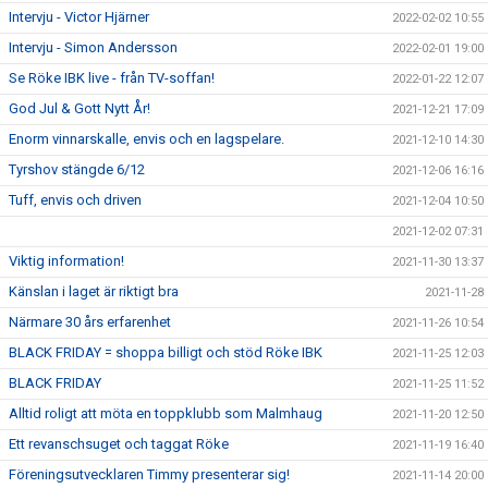
Intervju - Victor Hjärner
2022-02-02 10:55
Intervju - Simon Andersson
2022-02-01 19:00
Se Röke IBK live - från TV-soffan!
2022-01-22 12:07
God Jul & Gott Nytt År!
2021-12-21 17:09
Enorm vinnarskalle, envis och en lagspelare.
2021-12-10 14:30
Tyrshov stängde 6/12
2021-12-06 16:16
Tuff, envis och driven
2021-12-04 10:50
2021-12-02 07:31
Viktig information!
2021-11-30 13:37
Känslan i laget är riktigt bra
2021-11-28
Närmare 30 års erfarenhet
2021-11-26 10:54
BLACK FRIDAY = shoppa billigt och stöd Röke IBK
2021-11-25 12:03
BLACK FRIDAY
2021-11-25 11:52
Alltid roligt att möta en toppklubb som Malmhaug
2021-11-20 12:50
Ett revanschsuget och taggat Röke
2021-11-19 16:40
Föreningsutvecklaren Timmy presenterar sig!
2021-11-14 20:00