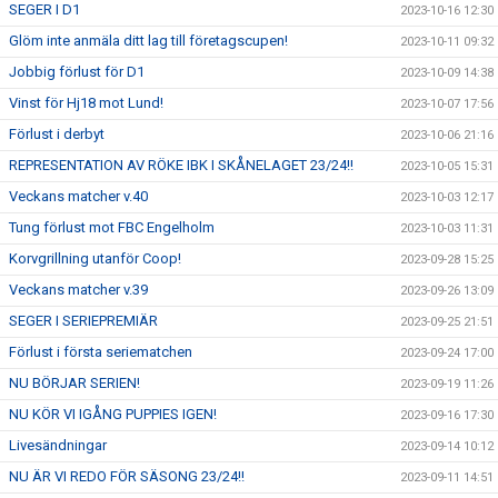
SEGER I D1
2023-10-16 12:30
Glöm inte anmäla ditt lag till företagscupen!
2023-10-11 09:32
Jobbig förlust för D1
2023-10-09 14:38
Vinst för Hj18 mot Lund!
2023-10-07 17:56
Förlust i derbyt
2023-10-06 21:16
REPRESENTATION AV RÖKE IBK I SKÅNELAGET 23/24!!
2023-10-05 15:31
Veckans matcher v.40
2023-10-03 12:17
Tung förlust mot FBC Engelholm
2023-10-03 11:31
Korvgrillning utanför Coop!
2023-09-28 15:25
Veckans matcher v.39
2023-09-26 13:09
SEGER I SERIEPREMIÄR
2023-09-25 21:51
Förlust i första seriematchen
2023-09-24 17:00
NU BÖRJAR SERIEN!
2023-09-19 11:26
NU KÖR VI IGÅNG PUPPIES IGEN!
2023-09-16 17:30
Livesändningar
2023-09-14 10:12
NU ÄR VI REDO FÖR SÄSONG 23/24!!
2023-09-11 14:51