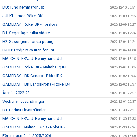
DU: Tung hemmaförlust
2022-12-10 06:51
JULKUL med Röke IBK
2022-12-09 19:25
GAMEDAY | Röke IBK - Förslövs IF
2022-12-09 16:27
D1: Segertåget rullar vidare
2022-12-05 12:36
H2: Säsongens första poäng!
2022-12-04 14:24
HJ18: Tredje raka utan förlust
2022-12-04 14:00
MATCHINTERVJU: Benny har ordet
2022-12-04 13:15
GAMEDAY | Röke IBK - Malmhaug IBF
2022-12-04 13:05
GAMEDAY | IBK Genarp - Röke IBK
2022-12-02 13:55
GAMEDAY | IBK Landskrona - Röke IBK
2022-12-02 13:37
Årshjul 2022-23
2022-12-01 22:57
Veckans livesändningar
2022-12-01 22:37
D1: Förlust i kvartsfinalen
2022-11-30 22:21
MATCHINTERVJU: Benny har ordet
2022-11-30 17:33
GAMEDAY | Malmö FBC B - Röke IBK
2022-11-30 17:24
Föreningsmål till 2025/2026
2022-11-28 13:00