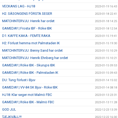
VECKANS LAG - HJ18
2023-01-19 16:43
H2: SÄSONGENS FÖRSTA SEGER
2023-01-18 22:41
MATCHINTERVJU: Henrik har ordet
2023-01-18 14:25
GAMEDAY | Frosta IBF - Röke IBK
2023-01-18 12:54
D1: KAFFE KAKA - FEMTE RAKA
2023-01-15 19:41
H2: Förlust hemma mot Palmstaden IK
2023-01-15 19:30
MATCHINTERVJU: Benny Sand har ordet
2023-01-15 10:29
MATCHINTERVJU: Henrik Ehnberg har ordet
2023-01-15 10:21
GAMEDAY | Röke IBK - Skurups IBK
2023-01-15 09:53
GAMEDAY | Röke IBK - Palmstaden IK
2023-01-15 09:43
DU: Tung förlust i Bjuv
2023-01-14 15:02
GAMEDAY | VV-84 SK Bjuv - Röke IBK
2023-01-14 08:18
HJ18: Klar seger mot Malmö FBC
2023-01-13 23:31
GAMEDAY | Röke IBK - Malmö FBC
2023-01-13 11:28
GOD JUL
2022-12-23 13:39
TJEJKVÄLL!!!
2022-12-22 16:00