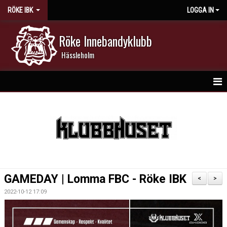
RÖKE IBK
LOGGA IN
Röke Innebandyklubb
Hässleholm
HEM
NYHETER
DOKUMENT
KALENDER
GAMEDAY | Lomma FBC - Röke IBK
<
>
MATCHER
2022-10-12 17:09
MEDLEMSKAP