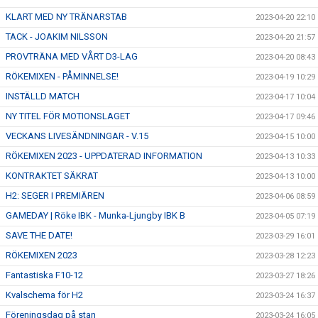
KLART MED NY TRÄNARSTAB
2023-04-20 22:10
TACK - JOAKIM NILSSON
2023-04-20 21:57
PROVTRÄNA MED VÅRT D3-LAG
2023-04-20 08:43
RÖKEMIXEN - PÅMINNELSE!
2023-04-19 10:29
INSTÄLLD MATCH
2023-04-17 10:04
NY TITEL FÖR MOTIONSLAGET
2023-04-17 09:46
VECKANS LIVESÄNDNINGAR - V.15
2023-04-15 10:00
RÖKEMIXEN 2023 - UPPDATERAD INFORMATION
2023-04-13 10:33
KONTRAKTET SÄKRAT
2023-04-13 10:00
H2: SEGER I PREMIÄREN
2023-04-06 08:59
GAMEDAY | Röke IBK - Munka-Ljungby IBK B
2023-04-05 07:19
SAVE THE DATE!
2023-03-29 16:01
RÖKEMIXEN 2023
2023-03-28 12:23
Fantastiska F10-12
2023-03-27 18:26
Kvalschema för H2
2023-03-24 16:37
Föreningsdag på stan
2023-03-24 16:05