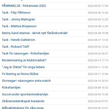
PÅMINNELSE - Rökemixen 2022
2022-05-02 17:03
Tack - Filip Påhlsson
2022-04-30 14:20
Tack - Jimmy Malmgren
2022-04-29 12:25
Tack - Mattias Börjesson
2022-04-28 12:40
Benny Sand stannar - skrivit nytt flerårskontrakt
2022-04-28 10:08
Tack - Henrik Dahlström
2022-04-27 13:25
Tack - Rickard Träff
2022-04-26 12:26
Tack för säsongen - Rökefamiljen
2022-04-25 20:07
Modernisering av klubbmärket?
2022-04-13 17:19
"Jag är Zlatan" för unga ledare
2022-04-11 12:56
Fri läsning av Norra Skåne
2022-04-11 12:06
Storseger i säsongens sista match
2022-04-10 20:59
Rökefamiljen
2022-04-08 16:02
Succé under spontaninnebandyn
2022-04-04 15:36
Skånemästerskapet livesänds
2022-04-02 07:01
Målvaktsträning för våra unga
2022-03-30 19:07