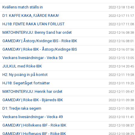
Kvällens match ställs in
2022-12-18 13:40
D1: KAFFE KAKA, FJÄRDE RAKA!
2022-12-17 11:17
HJ18: FEMTE RAKA UTAN FÖRLUST
2022-12-17 11:08
MATCHINTERVJU: Benny Sand har ordet
2022-12-16 08:38
GAMEDAY | Åstorp/Kvidinge IBS - Röke IBK
2022-12-16 08:01
GAMEDAY | Röke IBK - Åstorp/Kvidinge IBS
2022-12-16 07:56
Veckans livesändningar - Vecka 50
2022-12-15 13:05
JULKUL med Röke IBK
2022-12-14 20:45
H2: Ny poäng in på kontot
2022-12-11 19:58
HJ18: Segertåget fortsätter
2022-12-11 19:25
MATCHINTERVJU: Henrik har ordet
2022-12-11 09:47
GAMEDAY | Röke IBK - Bjärreds IBK
2022-12-11 09:38
D1: Tredje raka segern
2022-12-11 09:30
Veckans livesändningar - Vecka 49
2022-12-10 11:41
GAMEDAY | Höllvikens IBF - Röke IBK
2022-12-10 08:37
GAMEDAY | Hofterups IBF - Röke IBK
2022-12-10 08:29