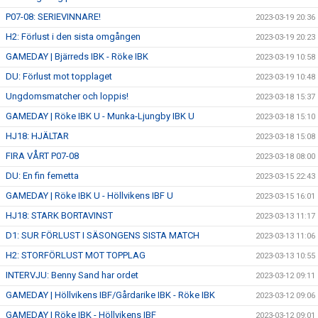
P07-08: SERIEVINNARE!
2023-03-19 20:36
H2: Förlust i den sista omgången
2023-03-19 20:23
GAMEDAY | Bjärreds IBK - Röke IBK
2023-03-19 10:58
DU: Förlust mot topplaget
2023-03-19 10:48
Ungdomsmatcher och loppis!
2023-03-18 15:37
GAMEDAY | Röke IBK U - Munka-Ljungby IBK U
2023-03-18 15:10
HJ18: HJÄLTAR
2023-03-18 15:08
FIRA VÅRT P07-08
2023-03-18 08:00
DU: En fin femetta
2023-03-15 22:43
GAMEDAY | Röke IBK U - Höllvikens IBF U
2023-03-15 16:01
HJ18: STARK BORTAVINST
2023-03-13 11:17
D1: SUR FÖRLUST I SÄSONGENS SISTA MATCH
2023-03-13 11:06
H2: STORFÖRLUST MOT TOPPLAG
2023-03-13 10:55
INTERVJU: Benny Sand har ordet
2023-03-12 09:11
GAMEDAY | Höllvikens IBF/Gårdarike IBK - Röke IBK
2023-03-12 09:06
GAMEDAY | Röke IBK - Höllvikens IBF
2023-03-12 09:01