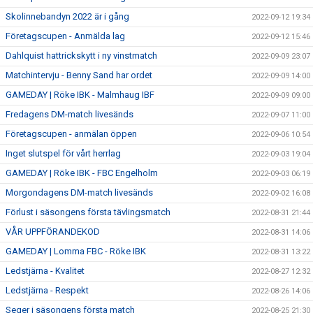
Skolinnebandyn 2022 är i gång
2022-09-12 19:34
Företagscupen - Anmälda lag
2022-09-12 15:46
Dahlquist hattrickskytt i ny vinstmatch
2022-09-09 23:07
Matchintervju - Benny Sand har ordet
2022-09-09 14:00
GAMEDAY | Röke IBK - Malmhaug IBF
2022-09-09 09:00
Fredagens DM-match livesänds
2022-09-07 11:00
Företagscupen - anmälan öppen
2022-09-06 10:54
Inget slutspel för vårt herrlag
2022-09-03 19:04
GAMEDAY | Röke IBK - FBC Engelholm
2022-09-03 06:19
Morgondagens DM-match livesänds
2022-09-02 16:08
Förlust i säsongens första tävlingsmatch
2022-08-31 21:44
VÅR UPPFÖRANDEKOD
2022-08-31 14:06
GAMEDAY | Lomma FBC - Röke IBK
2022-08-31 13:22
Ledstjärna - Kvalitet
2022-08-27 12:32
Ledstjärna - Respekt
2022-08-26 14:06
Seger i säsongens första match
2022-08-25 21:30