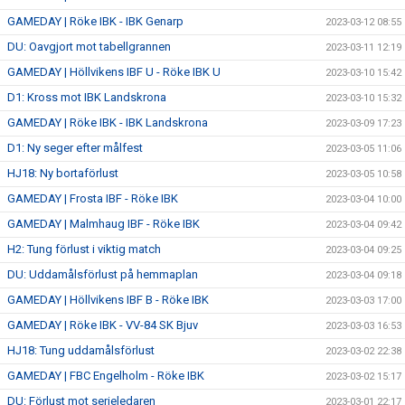
GAMEDAY | Röke IBK - IBK Genarp
2023-03-12 08:55
DU: Oavgjort mot tabellgrannen
2023-03-11 12:19
GAMEDAY | Höllvikens IBF U - Röke IBK U
2023-03-10 15:42
D1: Kross mot IBK Landskrona
2023-03-10 15:32
GAMEDAY | Röke IBK - IBK Landskrona
2023-03-09 17:23
D1: Ny seger efter målfest
2023-03-05 11:06
HJ18: Ny bortaförlust
2023-03-05 10:58
GAMEDAY | Frosta IBF - Röke IBK
2023-03-04 10:00
GAMEDAY | Malmhaug IBF - Röke IBK
2023-03-04 09:42
H2: Tung förlust i viktig match
2023-03-04 09:25
DU: Uddamålsförlust på hemmaplan
2023-03-04 09:18
GAMEDAY | Höllvikens IBF B - Röke IBK
2023-03-03 17:00
GAMEDAY | Röke IBK - VV-84 SK Bjuv
2023-03-03 16:53
HJ18: Tung uddamålsförlust
2023-03-02 22:38
GAMEDAY | FBC Engelholm - Röke IBK
2023-03-02 15:17
DU: Förlust mot serieledaren
2023-03-01 22:17