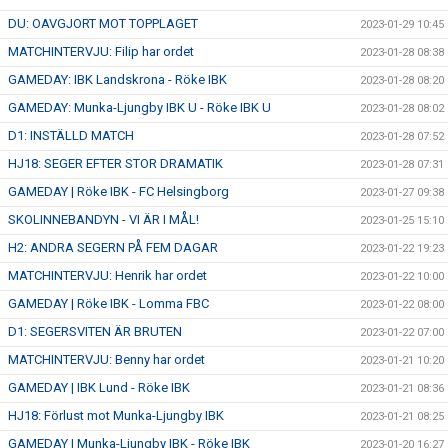
DU: OAVGJORT MOT TOPPLAGET
2023-01-29 10:45
MATCHINTERVJU: Filip har ordet
2023-01-28 08:38
GAMEDAY: IBK Landskrona - Röke IBK
2023-01-28 08:20
GAMEDAY: Munka-Ljungby IBK U - Röke IBK U
2023-01-28 08:02
D1: INSTÄLLD MATCH
2023-01-28 07:52
HJ18: SEGER EFTER STOR DRAMATIK
2023-01-28 07:31
GAMEDAY | Röke IBK - FC Helsingborg
2023-01-27 09:38
SKOLINNEBANDYN - VI ÄR I MÅL!
2023-01-25 15:10
H2: ANDRA SEGERN PÅ FEM DAGAR
2023-01-22 19:23
MATCHINTERVJU: Henrik har ordet
2023-01-22 10:00
GAMEDAY | Röke IBK - Lomma FBC
2023-01-22 08:00
D1: SEGERSVITEN ÄR BRUTEN
2023-01-22 07:00
MATCHINTERVJU: Benny har ordet
2023-01-21 10:20
GAMEDAY | IBK Lund - Röke IBK
2023-01-21 08:36
HJ18: Förlust mot Munka-Ljungby IBK
2023-01-21 08:25
GAMEDAY | Munka-Ljungby IBK - Röke IBK
2023-01-20 16:27