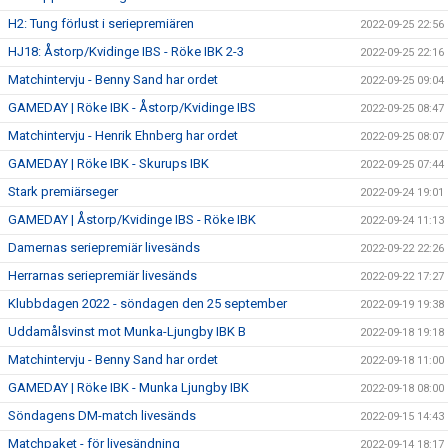
H2: Tung förlust i seriepremiären
2022-09-25 22:56
HJ18: Åstorp/Kvidinge IBS - Röke IBK 2-3
2022-09-25 22:16
Matchintervju - Benny Sand har ordet
2022-09-25 09:04
GAMEDAY | Röke IBK - Åstorp/Kvidinge IBS
2022-09-25 08:47
Matchintervju - Henrik Ehnberg har ordet
2022-09-25 08:07
GAMEDAY | Röke IBK - Skurups IBK
2022-09-25 07:44
Stark premiärseger
2022-09-24 19:01
GAMEDAY | Åstorp/Kvidinge IBS - Röke IBK
2022-09-24 11:13
Damernas seriepremiär livesänds
2022-09-22 22:26
Herrarnas seriepremiär livesänds
2022-09-22 17:27
Klubbdagen 2022 - söndagen den 25 september
2022-09-19 19:38
Uddamålsvinst mot Munka-Ljungby IBK B
2022-09-18 19:18
Matchintervju - Benny Sand har ordet
2022-09-18 11:00
GAMEDAY | Röke IBK - Munka Ljungby IBK
2022-09-18 08:00
Söndagens DM-match livesänds
2022-09-15 14:43
Matchpaket - för livesändning
2022-09-14 18:17