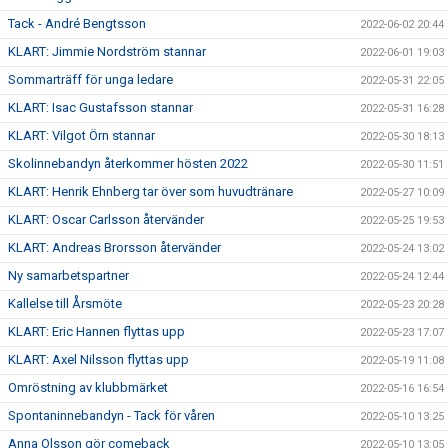
Tack - André Bengtsson
2022-06-02 20:44
KLART: Jimmie Nordström stannar
2022-06-01 19:03
Sommarträff för unga ledare
2022-05-31 22:05
KLART: Isac Gustafsson stannar
2022-05-31 16:28
KLART: Vilgot Örn stannar
2022-05-30 18:13
Skolinnebandyn återkommer hösten 2022
2022-05-30 11:51
KLART: Henrik Ehnberg tar över som huvudtränare
2022-05-27 10:09
KLART: Oscar Carlsson återvänder
2022-05-25 19:53
KLART: Andreas Brorsson återvänder
2022-05-24 13:02
Ny samarbetspartner
2022-05-24 12:44
Kallelse till Årsmöte
2022-05-23 20:28
KLART: Eric Hannen flyttas upp
2022-05-23 17:07
KLART: Axel Nilsson flyttas upp
2022-05-19 11:08
Omröstning av klubbmärket
2022-05-16 16:54
Spontaninnebandyn - Tack för våren
2022-05-10 13:25
Anna Olsson gör comeback
2022-05-10 13:05