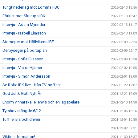
Tungt nederlag mot Lomma FBC
2022-02-13 18:56
Förlust mot Skurups IBK
2022-02-13 18:47
Intervju - Adam Myrinder
2022-02-13 11:17
Intervju - Isabell Eliasson
2022-02-13 11:03
Storseger mot Höllvikens IBF
2022-02-09 22:24
Derbyseger på bortaplan
2022-02-09 22:17
Intervju - Sofia Eliasson
2022-02-09 13:30
Intervju - Victor Hjärner
2022-02-02 10:55
Intervju - Simon Andersson
2022-02-01 19:00
Se Röke IBK live - från TV-soffan!
2022-01-22 12:07
God Jul & Gott Nytt År!
2021-12-21 17:09
Enorm vinnarskalle, envis och en lagspelare.
2021-12-10 14:30
Tyrshov stängde 6/12
2021-12-06 16:16
Tuff, envis och driven
2021-12-04 10:50
2021-12-02 07:31
Viktig information!
2021-11-30 13:37