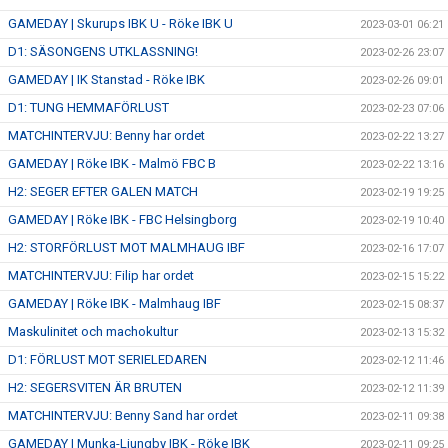
GAMEDAY | Skurups IBK U - Röke IBK U
2023-03-01 06:21
D1: SÄSONGENS UTKLASSNING!
2023-02-26 23:07
GAMEDAY | IK Stanstad - Röke IBK
2023-02-26 09:01
D1: TUNG HEMMAFÖRLUST
2023-02-23 07:06
MATCHINTERVJU: Benny har ordet
2023-02-22 13:27
GAMEDAY | Röke IBK - Malmö FBC B
2023-02-22 13:16
H2: SEGER EFTER GALEN MATCH
2023-02-19 19:25
GAMEDAY | Röke IBK - FBC Helsingborg
2023-02-19 10:40
H2: STORFÖRLUST MOT MALMHAUG IBF
2023-02-16 17:07
MATCHINTERVJU: Filip har ordet
2023-02-15 15:22
GAMEDAY | Röke IBK - Malmhaug IBF
2023-02-15 08:37
Maskulinitet och machokultur
2023-02-13 15:32
D1: FÖRLUST MOT SERIELEDAREN
2023-02-12 11:46
H2: SEGERSVITEN ÄR BRUTEN
2023-02-12 11:39
MATCHINTERVJU: Benny Sand har ordet
2023-02-11 09:38
GAMEDAY | Munka-Ljungby IBK - Röke IBK
2023-02-11 09:25