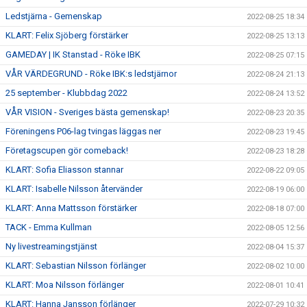
Ledstjärna - Gemenskap
2022-08-25 18:34
KLART: Felix Sjöberg förstärker
2022-08-25 13:13
GAMEDAY | IK Stanstad - Röke IBK
2022-08-25 07:15
VÅR VÄRDEGRUND - Röke IBK:s ledstjärnor
2022-08-24 21:13
25 september - Klubbdag 2022
2022-08-24 13:52
VÅR VISION - Sveriges bästa gemenskap!
2022-08-23 20:35
Föreningens P06-lag tvingas läggas ner
2022-08-23 19:45
Företagscupen gör comeback!
2022-08-23 18:28
KLART: Sofia Eliasson stannar
2022-08-22 09:05
KLART: Isabelle Nilsson återvänder
2022-08-19 06:00
KLART: Anna Mattsson förstärker
2022-08-18 07:00
TACK - Emma Kullman
2022-08-05 12:56
Ny livestreamingstjänst
2022-08-04 15:37
KLART: Sebastian Nilsson förlänger
2022-08-02 10:00
KLART: Moa Nilsson förlänger
2022-08-01 10:41
KLART: Hanna Jansson förlänger
2022-07-29 10:32