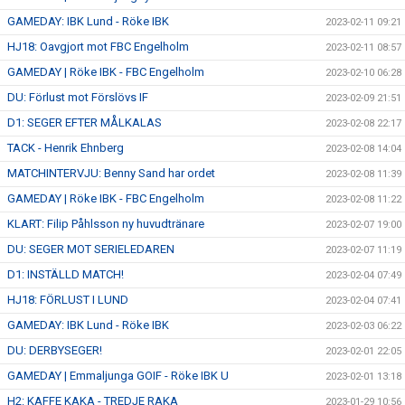
GAMEDAY: IBK Lund - Röke IBK
2023-02-11 09:21
HJ18: Oavgjort mot FBC Engelholm
2023-02-11 08:57
GAMEDAY | Röke IBK - FBC Engelholm
2023-02-10 06:28
DU: Förlust mot Förslövs IF
2023-02-09 21:51
D1: SEGER EFTER MÅLKALAS
2023-02-08 22:17
TACK - Henrik Ehnberg
2023-02-08 14:04
MATCHINTERVJU: Benny Sand har ordet
2023-02-08 11:39
GAMEDAY | Röke IBK - FBC Engelholm
2023-02-08 11:22
KLART: Filip Påhlsson ny huvudtränare
2023-02-07 19:00
DU: SEGER MOT SERIELEDAREN
2023-02-07 11:19
D1: INSTÄLLD MATCH!
2023-02-04 07:49
HJ18: FÖRLUST I LUND
2023-02-04 07:41
GAMEDAY: IBK Lund - Röke IBK
2023-02-03 06:22
DU: DERBYSEGER!
2023-02-01 22:05
GAMEDAY | Emmaljunga GOIF - Röke IBK U
2023-02-01 13:18
H2: KAFFE KAKA - TREDJE RAKA
2023-01-29 10:56