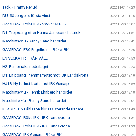
Tack - Timmy Renud
2022-11-01 17:23
DU: Säsongens första vinst
2022-10-31 11:16
GAMEDAY | Röke IBK - VV-84 SK Bjuv
2022-10-30 06:07
D1: Tre poäng efter Hanna Janssons hattrick
2022-10-27 21:54
Matchintervju - Benny Sand har ordet
2022-10-27 18:41
GAMEDAY | FBC Engelholm - Röke IBK
2022-10-27 15:26
EN VECKA FRI FRÅN VÅLD
2022-10-24 17:53
H2: Femte raka nederlaget
2022-10-23 19:23
D1: En poäng i hemmamötet mot IBK Landskrona
2022-10-23 19:10
HJ18: Ny förlust borta mot IBK Genarp
2022-10-23 18:59
Matchintervju - Henrik Ehnberg har ordet
2022-10-23 12:18
Matchintervju - Benny Sand har ordet
2022-10-23 12:04
KLART: Filip Påhlsson blir assisterande tränare
2022-10-23 11:49
GAMEDAY | Röke IBK - IBK Landskrona
2022-10-23 11:34
GAMEDAY | Röke IBK - IBK Landskrona
2022-10-23 11:23
GAMEDAY | IBK Genarp - Röke IBK
2022-10-23 10:24