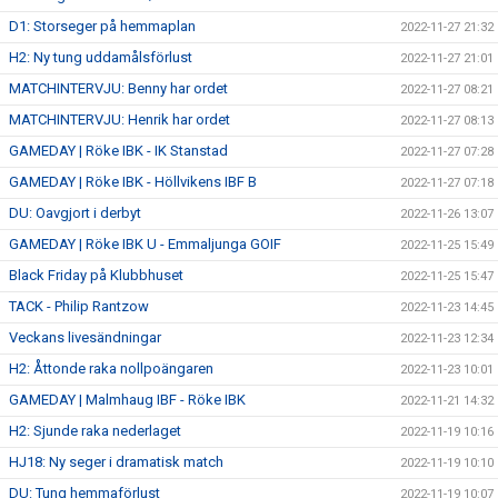
D1: Storseger på hemmaplan
2022-11-27 21:32
H2: Ny tung uddamålsförlust
2022-11-27 21:01
MATCHINTERVJU: Benny har ordet
2022-11-27 08:21
MATCHINTERVJU: Henrik har ordet
2022-11-27 08:13
GAMEDAY | Röke IBK - IK Stanstad
2022-11-27 07:28
GAMEDAY | Röke IBK - Höllvikens IBF B
2022-11-27 07:18
DU: Oavgjort i derbyt
2022-11-26 13:07
GAMEDAY | Röke IBK U - Emmaljunga GOIF
2022-11-25 15:49
Black Friday på Klubbhuset
2022-11-25 15:47
TACK - Philip Rantzow
2022-11-23 14:45
Veckans livesändningar
2022-11-23 12:34
H2: Åttonde raka nollpoängaren
2022-11-23 10:01
GAMEDAY | Malmhaug IBF - Röke IBK
2022-11-21 14:32
H2: Sjunde raka nederlaget
2022-11-19 10:16
HJ18: Ny seger i dramatisk match
2022-11-19 10:10
DU: Tung hemmaförlust
2022-11-19 10:07