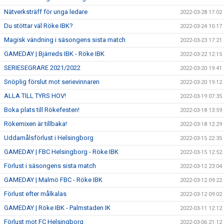
Nätverksträff för unga ledare
2022-03-28 17:02
Du stöttar väl Röke IBK?
2022-03-24 10:17
Magisk vändning i säsongens sista match
2022-03-23 17:21
GAMEDAY | Bjärreds IBK - Röke IBK
2022-03-22 12:15
SERIESEGRARE 2021/2022
2022-03-20 19:41
Snöplig förslut mot serievinnaren
2022-03-20 19:12
ALLA TILL TYRS HOV!
2022-03-19 07:35
Boka plats till Rökefesten!
2022-03-18 13:59
Rökemixen är tillbaka!
2022-03-18 12:29
Uddamålsförlust i Helsingborg
2022-03-15 22:35
GAMEDAY | FBC Helsingborg - Röke IBK
2022-03-15 12:52
Förlust i säsongens sista match
2022-03-12 23:04
GAMEDAY | Malmö FBC - Röke IBK
2022-03-12 09:22
Förlust efter målkalas
2022-03-12 09:02
GAMEDAY | Röke IBK - Palmstaden IK
2022-03-11 12:12
Förlust mot FC Helsingborg
2022-03-06 21:12