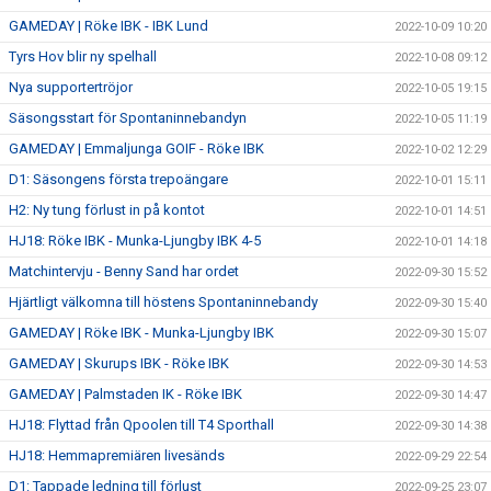
GAMEDAY | Röke IBK - IBK Lund
2022-10-09 10:20
Tyrs Hov blir ny spelhall
2022-10-08 09:12
Nya supportertröjor
2022-10-05 19:15
Säsongsstart för Spontaninnebandyn
2022-10-05 11:19
GAMEDAY | Emmaljunga GOIF - Röke IBK
2022-10-02 12:29
D1: Säsongens första trepoängare
2022-10-01 15:11
H2: Ny tung förlust in på kontot
2022-10-01 14:51
HJ18: Röke IBK - Munka-Ljungby IBK 4-5
2022-10-01 14:18
Matchintervju - Benny Sand har ordet
2022-09-30 15:52
Hjärtligt välkomna till höstens Spontaninnebandy
2022-09-30 15:40
GAMEDAY | Röke IBK - Munka-Ljungby IBK
2022-09-30 15:07
GAMEDAY | Skurups IBK - Röke IBK
2022-09-30 14:53
GAMEDAY | Palmstaden IK - Röke IBK
2022-09-30 14:47
HJ18: Flyttad från Qpoolen till T4 Sporthall
2022-09-30 14:38
HJ18: Hemmapremiären livesänds
2022-09-29 22:54
D1: Tappade ledning till förlust
2022-09-25 23:07