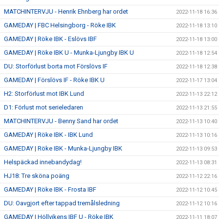
MATCHINTERVJU - Henrik Ehnberg har ordet
2022-11-18 16:36
GAMEDAY | FBC Helsingborg - Röke IBK
2022-11-18 13:10
GAMEDAY | Röke IBK - Eslövs IBF
2022-11-18 13:00
GAMEDAY | Röke IBK U - Munka-Ljungby IBK U
2022-11-18 12:54
DU: Storförlust borta mot Förslövs IF
2022-11-18 12:38
GAMEDAY | Förslövs IF - Röke IBK U
2022-11-17 13:04
H2: Storförlust mot IBK Lund
2022-11-13 22:12
D1: Förlust mot serieledaren
2022-11-13 21:55
MATCHINTERVJU - Benny Sand har ordet
2022-11-13 10:40
GAMEDAY | Röke IBK - IBK Lund
2022-11-13 10:16
GAMEDAY | Röke IBK - Munka-Ljungby IBK
2022-11-13 09:53
Helspäckad innebandydag!
2022-11-13 08:31
HJ18: Tre sköna poäng
2022-11-12 22:16
GAMEDAY | Röke IBK - Frosta IBF
2022-11-12 10:45
DU: Oavgjort efter tappad tremålsledning
2022-11-12 10:16
GAMEDAY | Höllvikens IBF U - Röke IBK
2022-11-11 18:07