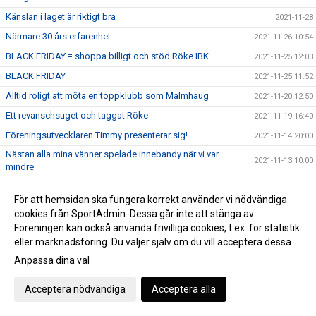
Känslan i laget är riktigt bra
2021-11-28
Närmare 30 års erfarenhet
2021-11-26 10:54
BLACK FRIDAY = shoppa billigt och stöd Röke IBK
2021-11-25 12:03
BLACK FRIDAY
2021-11-25 11:52
Alltid roligt att möta en toppklubb som Malmhaug
2021-11-20 12:50
Ett revanschsuget och taggat Röke
2021-11-19 16:40
Föreningsutvecklaren Timmy presenterar sig!
2021-11-14 20:00
Nästan alla mina vänner spelade innebandy när vi var
2021-11-13 10:00
mindre
En fantastisk upplevelse
2021-11-06 20:00
För att hemsidan ska fungera korrekt använder vi nödvändiga
Tuff, passningsspelare, spelförståelse
2021-10-27 11:20
cookies från SportAdmin. Dessa går inte att stänga av.
Jobbig, löpstark och humörspelare
2021-10-26
Föreningen kan också använda frivilliga cookies, t.ex. för statistik
eller marknadsföring. Du väljer själv om du vill acceptera dessa.
Alla verkar taggade för uppgiften!
2021-10-19 12:00
Anpassa dina val
Bytte från målvakt till ledare
2021-10-15 14:00
Äntligen!
2021-10-15 10:23
Acceptera nödvändiga
Acceptera alla
Viljestark snabb fokuserad
2021-10-14 18:30