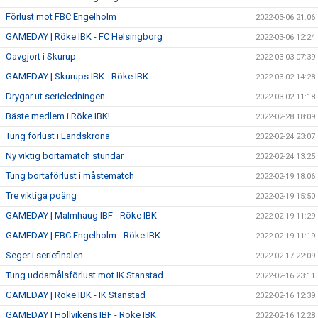
Förlust mot FBC Engelholm
2022-03-06 21:06
GAMEDAY | Röke IBK - FC Helsingborg
2022-03-06 12:24
Oavgjort i Skurup
2022-03-03 07:39
GAMEDAY | Skurups IBK - Röke IBK
2022-03-02 14:28
Drygar ut serieledningen
2022-03-02 11:18
Bäste medlem i Röke IBK!
2022-02-28 18:09
Tung förlust i Landskrona
2022-02-24 23:07
Ny viktig bortamatch stundar
2022-02-24 13:25
Tung bortaförlust i måstematch
2022-02-19 18:06
Tre viktiga poäng
2022-02-19 15:50
GAMEDAY | Malmhaug IBF - Röke IBK
2022-02-19 11:29
GAMEDAY | FBC Engelholm - Röke IBK
2022-02-19 11:19
Seger i seriefinalen
2022-02-17 22:09
Tung uddamålsförlust mot IK Stanstad
2022-02-16 23:11
GAMEDAY | Röke IBK - IK Stanstad
2022-02-16 12:39
GAMEDAY | Höllvikens IBF - Röke IBK
2022-02-16 12:28