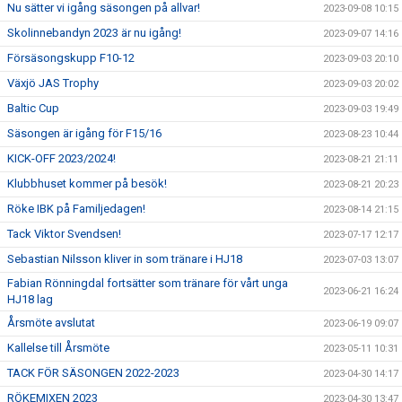
Nu sätter vi igång säsongen på allvar!
2023-09-08 10:15
Skolinnebandyn 2023 är nu igång!
2023-09-07 14:16
Försäsongskupp F10-12
2023-09-03 20:10
Växjö JAS Trophy
2023-09-03 20:02
Baltic Cup
2023-09-03 19:49
Säsongen är igång för F15/16
2023-08-23 10:44
KICK-OFF 2023/2024!
2023-08-21 21:11
Klubbhuset kommer på besök!
2023-08-21 20:23
Röke IBK på Familjedagen!
2023-08-14 21:15
Tack Viktor Svendsen!
2023-07-17 12:17
Sebastian Nilsson kliver in som tränare i HJ18
2023-07-03 13:07
Fabian Rönningdal fortsätter som tränare för vårt unga
2023-06-21 16:24
HJ18 lag
Årsmöte avslutat
2023-06-19 09:07
Kallelse till Årsmöte
2023-05-11 10:31
TACK FÖR SÄSONGEN 2022-2023
2023-04-30 14:17
RÖKEMIXEN 2023
2023-04-30 13:47