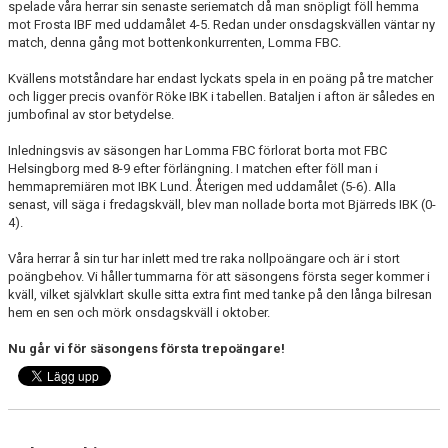
spelade våra herrar sin senaste seriematch då man snöpligt föll hemma
mot Frosta IBF med uddamålet 4-5. Redan under onsdagskvällen väntar ny
match, denna gång mot bottenkonkurrenten, Lomma FBC.
Kvällens motståndare har endast lyckats spela in en poäng på tre matcher
och ligger precis ovanför Röke IBK i tabellen. Bataljen i afton är således en
jumbofinal av stor betydelse.
Inledningsvis av säsongen har Lomma FBC förlorat borta mot FBC
Helsingborg med 8-9 efter förlängning. I matchen efter föll man i
hemmapremiären mot IBK Lund. Återigen med uddamålet (5-6). Alla
senast, vill säga i fredagskväll, blev man nollade borta mot Bjärreds IBK (0-
4).
Våra herrar å sin tur har inlett med tre raka nollpoängare och är i stort
poängbehov. Vi håller tummarna för att säsongens första seger kommer i
kväll, vilket självklart skulle sitta extra fint med tanke på den långa bilresan
hem en sen och mörk onsdagskväll i oktober.
Nu går vi för säsongens första trepoängare!