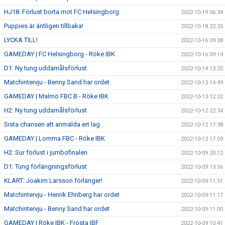
HJ18: Förlust borta mot FC Helsingborg
2022-10-19 06:34
Puppies är äntligen tillbaka!
2022-10-18 22:25
LYCKA TILL!
2022-10-16 09:38
GAMEDAY | FC Helsingborg - Röke IBK
2022-10-16 09:19
D1: Ny tung uddamålsförlust
2022-10-14 13:25
Matchintervju - Benny Sand har ordet
2022-10-13 14:49
GAMEDAY | Malmö FBC B - Röke IBK
2022-10-13 12:32
H2: Ny tung uddamålsförlust
2022-10-12 22:34
Sista chansen att anmälda ert lag
2022-10-12 17:38
GAMEDAY | Lomma FBC - Röke IBK
2022-10-12 17:09
H2: Sur förlust i jumbofinalen
2022-10-09 20:12
D1: Tung förlängningsförlust
2022-10-09 19:56
KLART: Joakim Larsson förlänger!
2022-10-09 11:51
Matchintervju - Henrik Ehnberg har ordet
2022-10-09 11:17
Matchintervju - Benny Sand har ordet
2022-10-09 11:00
GAMEDAY | Röke IBK - Frosta IBF
2022-10-09 10:41