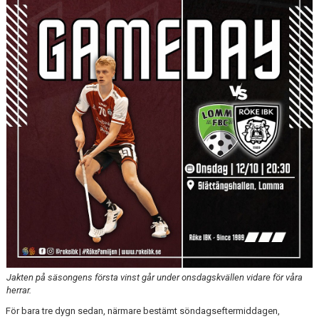
WEBBSHOP
KONTAKTER
Jakten på säsongens första vinst går under onsdagskvällen vidare för våra
herrar.
För bara tre dygn sedan, närmare bestämt söndagseftermiddagen,