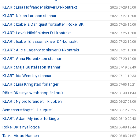
KLART: Lisa Hofvander skriver D1-kontrakt
2022-07-28 10:00
KLART: Niklas Larsson stannar
2022-07-27 10:00
KLART: Izabella Dahlquist fortsätter i Röke IBK
2022-07-26 10:00
KLART: Lovali Nilolf skriver D1-kontrakt
2022-07-25 10:00
KLART: Isabell Eliasson skriver D1-kontrakt
2022-07-22 10:00
KLART: Alicia Lagerkvist skriver D1-kontrakt
2022-07-21 10:00
KLART: Anna Florentzson stannar
2022-07-20 10:00
KLART: Maja Gustafsson stannar
2022-07-19 09:49
KLART: Ida Wensley stannar
2022-07-11 10:33
KLART: Lisa Kringstad förlänger
2022-07-05 10:21
Röke IBK:s nya webbshop är i bruk
2022-06-30 11:43
KLART: Ny ordförande till klubben
2022-06-27 08:00
Semesterstängt till 1 augusti
2022-06-12 20:25
KLART: Adam Myrinder förlänger
2022-06-10 20:43
Röke IBK:s nya logga
2022-06-08 19:44
Tack - Viggo Hansen
2022-06-03 21:57