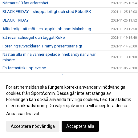
Närmare 30 års erfarenhet
2021-11-26 10:54
BLACK FRIDAY = shoppa billigt och stöd Röke IBK
2021-11-25 12:03
BLACK FRIDAY
2021-11-25 11:52
Alltid roligt att möta en toppklubb som Malmhaug
2021-11-20 12:50
Ett revanschsuget och taggat Röke
2021-11-19 16:40
Föreningsutvecklaren Timmy presenterar sig!
2021-11-14 20:00
Nästan alla mina vänner spelade innebandy när vi var
2021-11-13 10:00
mindre
En fantastisk upplevelse
2021-11-06 20:00
Tuff, passningsspelare, spelförståelse
2021-10-27 11:20
Jobbig, löpstark och humörspelare
2021-10-26
För att hemsidan ska fungera korrekt använder vi nödvändiga
cookies från SportAdmin. Dessa går inte att stänga av.
Alla verkar taggade för uppgiften!
2021-10-19 12:00
Föreningen kan också använda frivilliga cookies, t.ex. för statistik
Bytte från målvakt till ledare
2021-10-15 14:00
eller marknadsföring. Du väljer själv om du vill acceptera dessa.
Äntligen!
2021-10-15 10:23
Anpassa dina val
Viljestark snabb fokuserad
2021-10-14 18:30
Acceptera nödvändiga
Acceptera alla
DM-gulden samt kvalet säsongen 16-17
2021-10-12
Lämnade hockyn och valde innebandyn istället
2021-10-09 11:10