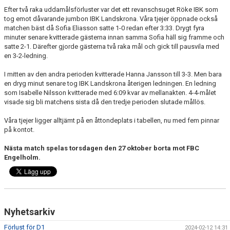
Efter två raka uddamålsförluster var det ett revanschsuget Röke IBK som
tog emot dåvarande jumbon IBK Landskrona. Våra tjejer öppnade också
matchen bäst då Sofia Eliasson satte 1-0 redan efter 3:33. Drygt fyra
minuter senare kvitterade gästerna innan samma Sofia häll sig framme och
satte 2-1. Därefter gjorde gästerna två raka mål och gick till pausvila med
en 3-2-ledning.
I mitten av den andra perioden kvitterade Hanna Jansson till 3-3. Men bara
en dryg minut senare tog IBK Landskrona återigen ledningen. En ledning
som Isabelle Nilsson kvitterade med 6:09 kvar av mellanakten. 4-4-målet
visade sig bli matchens sista då den tredje perioden slutade mållös.
Våra tjejer ligger alltjämt på en åttondeplats i tabellen, nu med fem pinnar
på kontot.
Nästa match spelas torsdagen den 27 oktober borta mot FBC
Engelholm.
Nyhetsarkiv
Förlust för D1
2024-02-12 14:31