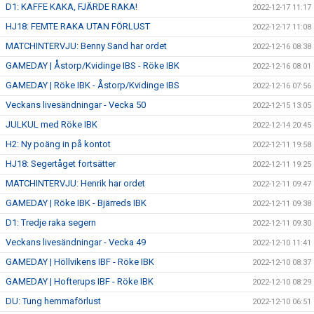
D1: KAFFE KAKA, FJÄRDE RAKA!
2022-12-17 11:17
HJ18: FEMTE RAKA UTAN FÖRLUST
2022-12-17 11:08
MATCHINTERVJU: Benny Sand har ordet
2022-12-16 08:38
GAMEDAY | Åstorp/Kvidinge IBS - Röke IBK
2022-12-16 08:01
GAMEDAY | Röke IBK - Åstorp/Kvidinge IBS
2022-12-16 07:56
Veckans livesändningar - Vecka 50
2022-12-15 13:05
JULKUL med Röke IBK
2022-12-14 20:45
H2: Ny poäng in på kontot
2022-12-11 19:58
HJ18: Segertåget fortsätter
2022-12-11 19:25
MATCHINTERVJU: Henrik har ordet
2022-12-11 09:47
GAMEDAY | Röke IBK - Bjärreds IBK
2022-12-11 09:38
D1: Tredje raka segern
2022-12-11 09:30
Veckans livesändningar - Vecka 49
2022-12-10 11:41
GAMEDAY | Höllvikens IBF - Röke IBK
2022-12-10 08:37
GAMEDAY | Hofterups IBF - Röke IBK
2022-12-10 08:29
DU: Tung hemmaförlust
2022-12-10 06:51