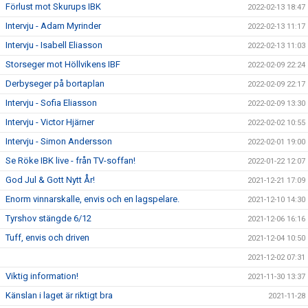
Förlust mot Skurups IBK
2022-02-13 18:47
Intervju - Adam Myrinder
2022-02-13 11:17
Intervju - Isabell Eliasson
2022-02-13 11:03
Storseger mot Höllvikens IBF
2022-02-09 22:24
Derbyseger på bortaplan
2022-02-09 22:17
Intervju - Sofia Eliasson
2022-02-09 13:30
Intervju - Victor Hjärner
2022-02-02 10:55
Intervju - Simon Andersson
2022-02-01 19:00
Se Röke IBK live - från TV-soffan!
2022-01-22 12:07
God Jul & Gott Nytt År!
2021-12-21 17:09
Enorm vinnarskalle, envis och en lagspelare.
2021-12-10 14:30
Tyrshov stängde 6/12
2021-12-06 16:16
Tuff, envis och driven
2021-12-04 10:50
2021-12-02 07:31
Viktig information!
2021-11-30 13:37
Känslan i laget är riktigt bra
2021-11-28