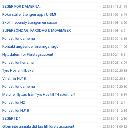
SEGER FÖR DAMERNA!
2023-11-13 21:29
Röke ställer återigen upp i U-SM!
2023-11-09 16:49
Skolinnebandy återigen en succé
2023-11-08 16:20
SUPERSÖNDAG, FARSDAG & MOVEMBER
2023-11-08 16:01
Förlust för damerna
2023-10-30 16:16
Kontakt angående föreningsfrågor
2023-10-30 11:06
Nytt datum för Företagscupen!
2023-10-24 18:51
Förlust för herrarna
2023-10-23 16:09
Tyrs Hov är tillbaka!
2023-10-22 20:18
Vinst för HJ18!
2023-10-22 20:11
Förlust för damerna
2023-10-19 20:50
Matcher flyttas från Tyrs Hov till T4 sporthall!
2023-10-19 18:39
Förlust för H2
2023-10-16 12:41
Förlust för HJ18
2023-10-16 12:35
SEGER I D1
2023-10-16 12:30
Glöm inte anmäla ditt lag till företagscupen!
2023-10-11 09:32