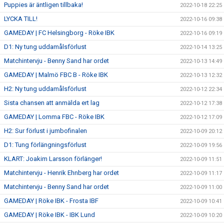
Puppies är äntligen tillbaka!
2022-10-18 22:25
LYCKA TILL!
2022-10-16 09:38
GAMEDAY | FC Helsingborg - Röke IBK
2022-10-16 09:19
D1: Ny tung uddamålsförlust
2022-10-14 13:25
Matchintervju - Benny Sand har ordet
2022-10-13 14:49
GAMEDAY | Malmö FBC B - Röke IBK
2022-10-13 12:32
H2: Ny tung uddamålsförlust
2022-10-12 22:34
Sista chansen att anmälda ert lag
2022-10-12 17:38
GAMEDAY | Lomma FBC - Röke IBK
2022-10-12 17:09
H2: Sur förlust i jumbofinalen
2022-10-09 20:12
D1: Tung förlängningsförlust
2022-10-09 19:56
KLART: Joakim Larsson förlänger!
2022-10-09 11:51
Matchintervju - Henrik Ehnberg har ordet
2022-10-09 11:17
Matchintervju - Benny Sand har ordet
2022-10-09 11:00
GAMEDAY | Röke IBK - Frosta IBF
2022-10-09 10:41
GAMEDAY | Röke IBK - IBK Lund
2022-10-09 10:20