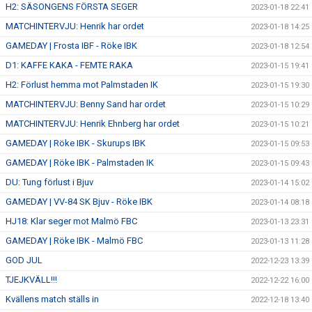
H2: SÄSONGENS FÖRSTA SEGER
2023-01-18 22:41
MATCHINTERVJU: Henrik har ordet
2023-01-18 14:25
GAMEDAY | Frosta IBF - Röke IBK
2023-01-18 12:54
D1: KAFFE KAKA - FEMTE RAKA
2023-01-15 19:41
H2: Förlust hemma mot Palmstaden IK
2023-01-15 19:30
MATCHINTERVJU: Benny Sand har ordet
2023-01-15 10:29
MATCHINTERVJU: Henrik Ehnberg har ordet
2023-01-15 10:21
GAMEDAY | Röke IBK - Skurups IBK
2023-01-15 09:53
GAMEDAY | Röke IBK - Palmstaden IK
2023-01-15 09:43
DU: Tung förlust i Bjuv
2023-01-14 15:02
GAMEDAY | VV-84 SK Bjuv - Röke IBK
2023-01-14 08:18
HJ18: Klar seger mot Malmö FBC
2023-01-13 23:31
GAMEDAY | Röke IBK - Malmö FBC
2023-01-13 11:28
GOD JUL
2022-12-23 13:39
TJEJKVÄLL!!!
2022-12-22 16:00
Kvällens match ställs in
2022-12-18 13:40