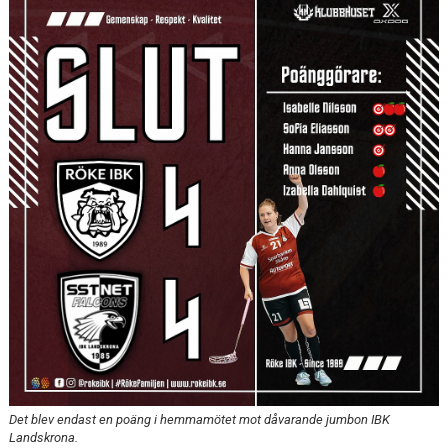
WEBBSHOP
KONTAKTER
Det blev endast en poäng i hemmamötet mot dåvarande jumbon IBK
Landskrona.