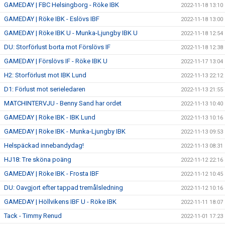
GAMEDAY | FBC Helsingborg - Röke IBK
2022-11-18 13:10
GAMEDAY | Röke IBK - Eslövs IBF
2022-11-18 13:00
GAMEDAY | Röke IBK U - Munka-Ljungby IBK U
2022-11-18 12:54
DU: Storförlust borta mot Förslövs IF
2022-11-18 12:38
GAMEDAY | Förslövs IF - Röke IBK U
2022-11-17 13:04
H2: Storförlust mot IBK Lund
2022-11-13 22:12
D1: Förlust mot serieledaren
2022-11-13 21:55
MATCHINTERVJU - Benny Sand har ordet
2022-11-13 10:40
GAMEDAY | Röke IBK - IBK Lund
2022-11-13 10:16
GAMEDAY | Röke IBK - Munka-Ljungby IBK
2022-11-13 09:53
Helspäckad innebandydag!
2022-11-13 08:31
HJ18: Tre sköna poäng
2022-11-12 22:16
GAMEDAY | Röke IBK - Frosta IBF
2022-11-12 10:45
DU: Oavgjort efter tappad tremålsledning
2022-11-12 10:16
GAMEDAY | Höllvikens IBF U - Röke IBK
2022-11-11 18:07
Tack - Timmy Renud
2022-11-01 17:23