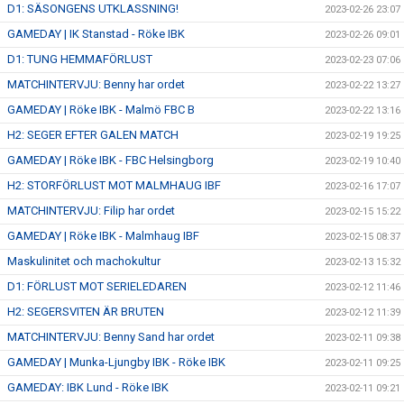
D1: SÄSONGENS UTKLASSNING!
2023-02-26 23:07
GAMEDAY | IK Stanstad - Röke IBK
2023-02-26 09:01
D1: TUNG HEMMAFÖRLUST
2023-02-23 07:06
MATCHINTERVJU: Benny har ordet
2023-02-22 13:27
GAMEDAY | Röke IBK - Malmö FBC B
2023-02-22 13:16
H2: SEGER EFTER GALEN MATCH
2023-02-19 19:25
GAMEDAY | Röke IBK - FBC Helsingborg
2023-02-19 10:40
H2: STORFÖRLUST MOT MALMHAUG IBF
2023-02-16 17:07
MATCHINTERVJU: Filip har ordet
2023-02-15 15:22
GAMEDAY | Röke IBK - Malmhaug IBF
2023-02-15 08:37
Maskulinitet och machokultur
2023-02-13 15:32
D1: FÖRLUST MOT SERIELEDAREN
2023-02-12 11:46
H2: SEGERSVITEN ÄR BRUTEN
2023-02-12 11:39
MATCHINTERVJU: Benny Sand har ordet
2023-02-11 09:38
GAMEDAY | Munka-Ljungby IBK - Röke IBK
2023-02-11 09:25
GAMEDAY: IBK Lund - Röke IBK
2023-02-11 09:21