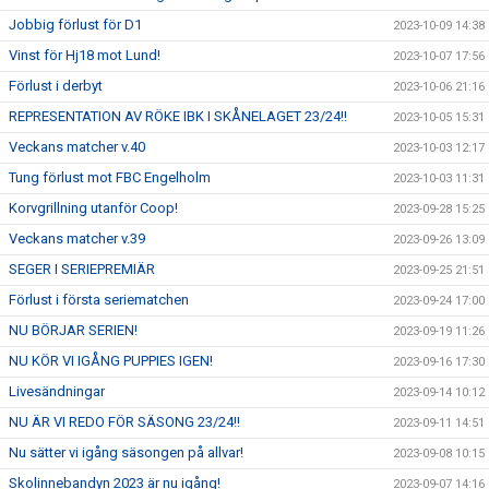
Jobbig förlust för D1
2023-10-09 14:38
Vinst för Hj18 mot Lund!
2023-10-07 17:56
Förlust i derbyt
2023-10-06 21:16
REPRESENTATION AV RÖKE IBK I SKÅNELAGET 23/24!!
2023-10-05 15:31
Veckans matcher v.40
2023-10-03 12:17
Tung förlust mot FBC Engelholm
2023-10-03 11:31
Korvgrillning utanför Coop!
2023-09-28 15:25
Veckans matcher v.39
2023-09-26 13:09
SEGER I SERIEPREMIÄR
2023-09-25 21:51
Förlust i första seriematchen
2023-09-24 17:00
NU BÖRJAR SERIEN!
2023-09-19 11:26
NU KÖR VI IGÅNG PUPPIES IGEN!
2023-09-16 17:30
Livesändningar
2023-09-14 10:12
NU ÄR VI REDO FÖR SÄSONG 23/24!!
2023-09-11 14:51
Nu sätter vi igång säsongen på allvar!
2023-09-08 10:15
Skolinnebandyn 2023 är nu igång!
2023-09-07 14:16