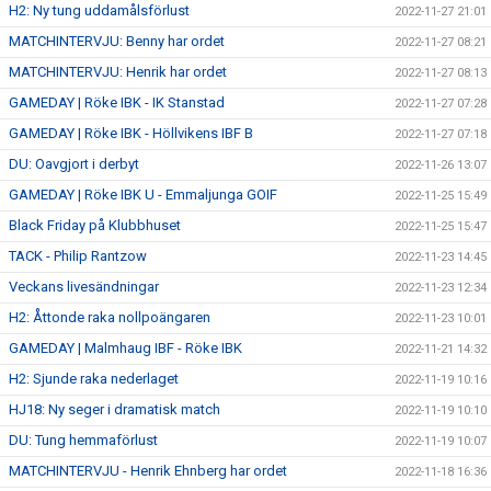
H2: Ny tung uddamålsförlust
2022-11-27 21:01
MATCHINTERVJU: Benny har ordet
2022-11-27 08:21
MATCHINTERVJU: Henrik har ordet
2022-11-27 08:13
GAMEDAY | Röke IBK - IK Stanstad
2022-11-27 07:28
GAMEDAY | Röke IBK - Höllvikens IBF B
2022-11-27 07:18
DU: Oavgjort i derbyt
2022-11-26 13:07
GAMEDAY | Röke IBK U - Emmaljunga GOIF
2022-11-25 15:49
Black Friday på Klubbhuset
2022-11-25 15:47
TACK - Philip Rantzow
2022-11-23 14:45
Veckans livesändningar
2022-11-23 12:34
H2: Åttonde raka nollpoängaren
2022-11-23 10:01
GAMEDAY | Malmhaug IBF - Röke IBK
2022-11-21 14:32
H2: Sjunde raka nederlaget
2022-11-19 10:16
HJ18: Ny seger i dramatisk match
2022-11-19 10:10
DU: Tung hemmaförlust
2022-11-19 10:07
MATCHINTERVJU - Henrik Ehnberg har ordet
2022-11-18 16:36