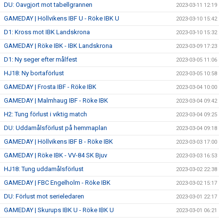
DU: Oavgjort mot tabellgrannen
2023-03-11 12:19
GAMEDAY | Höllvikens IBF U - Röke IBK U
2023-03-10 15:42
D1: Kross mot IBK Landskrona
2023-03-10 15:32
GAMEDAY | Röke IBK - IBK Landskrona
2023-03-09 17:23
D1: Ny seger efter målfest
2023-03-05 11:06
HJ18: Ny bortaförlust
2023-03-05 10:58
GAMEDAY | Frosta IBF - Röke IBK
2023-03-04 10:00
GAMEDAY | Malmhaug IBF - Röke IBK
2023-03-04 09:42
H2: Tung förlust i viktig match
2023-03-04 09:25
DU: Uddamålsförlust på hemmaplan
2023-03-04 09:18
GAMEDAY | Höllvikens IBF B - Röke IBK
2023-03-03 17:00
GAMEDAY | Röke IBK - VV-84 SK Bjuv
2023-03-03 16:53
HJ18: Tung uddamålsförlust
2023-03-02 22:38
GAMEDAY | FBC Engelholm - Röke IBK
2023-03-02 15:17
DU: Förlust mot serieledaren
2023-03-01 22:17
GAMEDAY | Skurups IBK U - Röke IBK U
2023-03-01 06:21