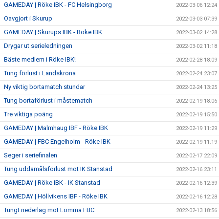
GAMEDAY | Röke IBK - FC Helsingborg
2022-03-06 12:24
Oavgjort i Skurup
2022-03-03 07:39
GAMEDAY | Skurups IBK - Röke IBK
2022-03-02 14:28
Drygar ut serieledningen
2022-03-02 11:18
Bäste medlem i Röke IBK!
2022-02-28 18:09
Tung förlust i Landskrona
2022-02-24 23:07
Ny viktig bortamatch stundar
2022-02-24 13:25
Tung bortaförlust i måstematch
2022-02-19 18:06
Tre viktiga poäng
2022-02-19 15:50
GAMEDAY | Malmhaug IBF - Röke IBK
2022-02-19 11:29
GAMEDAY | FBC Engelholm - Röke IBK
2022-02-19 11:19
Seger i seriefinalen
2022-02-17 22:09
Tung uddamålsförlust mot IK Stanstad
2022-02-16 23:11
GAMEDAY | Röke IBK - IK Stanstad
2022-02-16 12:39
GAMEDAY | Höllvikens IBF - Röke IBK
2022-02-16 12:28
Tungt nederlag mot Lomma FBC
2022-02-13 18:56