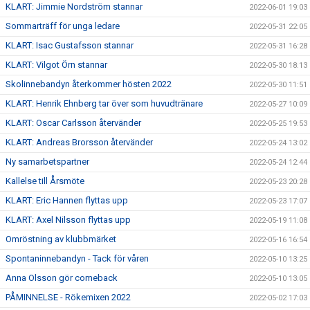
KLART: Jimmie Nordström stannar
2022-06-01 19:03
Sommarträff för unga ledare
2022-05-31 22:05
KLART: Isac Gustafsson stannar
2022-05-31 16:28
KLART: Vilgot Örn stannar
2022-05-30 18:13
Skolinnebandyn återkommer hösten 2022
2022-05-30 11:51
KLART: Henrik Ehnberg tar över som huvudtränare
2022-05-27 10:09
KLART: Oscar Carlsson återvänder
2022-05-25 19:53
KLART: Andreas Brorsson återvänder
2022-05-24 13:02
Ny samarbetspartner
2022-05-24 12:44
Kallelse till Årsmöte
2022-05-23 20:28
KLART: Eric Hannen flyttas upp
2022-05-23 17:07
KLART: Axel Nilsson flyttas upp
2022-05-19 11:08
Omröstning av klubbmärket
2022-05-16 16:54
Spontaninnebandyn - Tack för våren
2022-05-10 13:25
Anna Olsson gör comeback
2022-05-10 13:05
PÅMINNELSE - Rökemixen 2022
2022-05-02 17:03