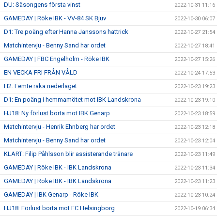
DU: Säsongens första vinst
2022-10-31 11:16
GAMEDAY | Röke IBK - VV-84 SK Bjuv
2022-10-30 06:07
D1: Tre poäng efter Hanna Janssons hattrick
2022-10-27 21:54
Matchintervju - Benny Sand har ordet
2022-10-27 18:41
GAMEDAY | FBC Engelholm - Röke IBK
2022-10-27 15:26
EN VECKA FRI FRÅN VÅLD
2022-10-24 17:53
H2: Femte raka nederlaget
2022-10-23 19:23
D1: En poäng i hemmamötet mot IBK Landskrona
2022-10-23 19:10
HJ18: Ny förlust borta mot IBK Genarp
2022-10-23 18:59
Matchintervju - Henrik Ehnberg har ordet
2022-10-23 12:18
Matchintervju - Benny Sand har ordet
2022-10-23 12:04
KLART: Filip Påhlsson blir assisterande tränare
2022-10-23 11:49
GAMEDAY | Röke IBK - IBK Landskrona
2022-10-23 11:34
GAMEDAY | Röke IBK - IBK Landskrona
2022-10-23 11:23
GAMEDAY | IBK Genarp - Röke IBK
2022-10-23 10:24
HJ18: Förlust borta mot FC Helsingborg
2022-10-19 06:34