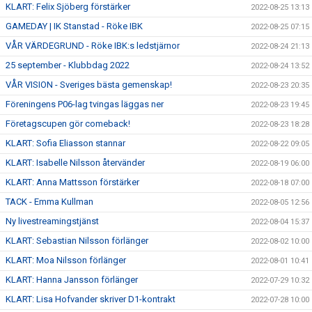
KLART: Felix Sjöberg förstärker
2022-08-25 13:13
GAMEDAY | IK Stanstad - Röke IBK
2022-08-25 07:15
VÅR VÄRDEGRUND - Röke IBK:s ledstjärnor
2022-08-24 21:13
25 september - Klubbdag 2022
2022-08-24 13:52
VÅR VISION - Sveriges bästa gemenskap!
2022-08-23 20:35
Föreningens P06-lag tvingas läggas ner
2022-08-23 19:45
Företagscupen gör comeback!
2022-08-23 18:28
KLART: Sofia Eliasson stannar
2022-08-22 09:05
KLART: Isabelle Nilsson återvänder
2022-08-19 06:00
KLART: Anna Mattsson förstärker
2022-08-18 07:00
TACK - Emma Kullman
2022-08-05 12:56
Ny livestreamingstjänst
2022-08-04 15:37
KLART: Sebastian Nilsson förlänger
2022-08-02 10:00
KLART: Moa Nilsson förlänger
2022-08-01 10:41
KLART: Hanna Jansson förlänger
2022-07-29 10:32
KLART: Lisa Hofvander skriver D1-kontrakt
2022-07-28 10:00