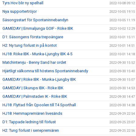
Tyrs Hov blir ny spelhall
2022-10-08 09:12
Nya supportertröjor
2022-10-05 19:15
Säsongsstart för Spontaninnebandyn
2022-10-05 11:19
GAMEDAY | Emmaljunga GOIF - Röke IBK
2022-10-02 12:29
D1: Säsongens första trepoängare
2022-10-01 15:11
H2: Ny tung förlust in på kontot
2022-10-01 14:51
HJ18: Röke IBK - Munka-Ljungby IBK 4-5
2022-10-01 14:18
Matchintervju - Benny Sand har ordet
2022-09-30 15:52
Hjärtligt välkomna till höstens Spontaninnebandy
2022-09-30 15:40
GAMEDAY | Röke IBK - Munka-Ljungby IBK
2022-09-30 15:07
GAMEDAY | Skurups IBK - Röke IBK
2022-09-30 14:53
GAMEDAY | Palmstaden IK - Röke IBK
2022-09-30 14:47
HJ18: Flyttad från Qpoolen till T4 Sporthall
2022-09-30 14:38
HJ18: Hemmapremiären livesänds
2022-09-29 22:54
D1: Tappade ledning till förlust
2022-09-25 23:07
H2: Tung förlust i seriepremiären
2022-09-25 22:56