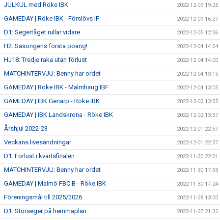
JULKUL med Röke IBK
2022-12-09 19:25
GAMEDAY | Röke IBK - Förslövs IF
2022-12-09 16:27
D1: Segertåget rullar vidare
2022-12-05 12:36
H2: Säsongens första poäng!
2022-12-04 14:24
HJ18: Tredje raka utan förlust
2022-12-04 14:00
MATCHINTERVJU: Benny har ordet
2022-12-04 13:15
GAMEDAY | Röke IBK - Malmhaug IBF
2022-12-04 13:05
GAMEDAY | IBK Genarp - Röke IBK
2022-12-02 13:55
GAMEDAY | IBK Landskrona - Röke IBK
2022-12-02 13:37
Årshjul 2022-23
2022-12-01 22:57
Veckans livesändningar
2022-12-01 22:37
D1: Förlust i kvartsfinalen
2022-11-30 22:21
MATCHINTERVJU: Benny har ordet
2022-11-30 17:33
GAMEDAY | Malmö FBC B - Röke IBK
2022-11-30 17:24
Föreningsmål till 2025/2026
2022-11-28 13:00
D1: Storseger på hemmaplan
2022-11-27 21:32