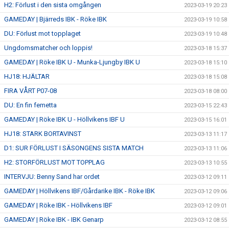
H2: Förlust i den sista omgången
2023-03-19 20:23
GAMEDAY | Bjärreds IBK - Röke IBK
2023-03-19 10:58
DU: Förlust mot topplaget
2023-03-19 10:48
Ungdomsmatcher och loppis!
2023-03-18 15:37
GAMEDAY | Röke IBK U - Munka-Ljungby IBK U
2023-03-18 15:10
HJ18: HJÄLTAR
2023-03-18 15:08
FIRA VÅRT P07-08
2023-03-18 08:00
DU: En fin femetta
2023-03-15 22:43
GAMEDAY | Röke IBK U - Höllvikens IBF U
2023-03-15 16:01
HJ18: STARK BORTAVINST
2023-03-13 11:17
D1: SUR FÖRLUST I SÄSONGENS SISTA MATCH
2023-03-13 11:06
H2: STORFÖRLUST MOT TOPPLAG
2023-03-13 10:55
INTERVJU: Benny Sand har ordet
2023-03-12 09:11
GAMEDAY | Höllvikens IBF/Gårdarike IBK - Röke IBK
2023-03-12 09:06
GAMEDAY | Röke IBK - Höllvikens IBF
2023-03-12 09:01
GAMEDAY | Röke IBK - IBK Genarp
2023-03-12 08:55