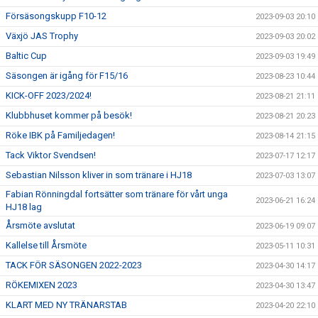
Försäsongskupp F10-12
2023-09-03 20:10
Växjö JAS Trophy
2023-09-03 20:02
Baltic Cup
2023-09-03 19:49
Säsongen är igång för F15/16
2023-08-23 10:44
KICK-OFF 2023/2024!
2023-08-21 21:11
Klubbhuset kommer på besök!
2023-08-21 20:23
Röke IBK på Familjedagen!
2023-08-14 21:15
Tack Viktor Svendsen!
2023-07-17 12:17
Sebastian Nilsson kliver in som tränare i HJ18
2023-07-03 13:07
Fabian Rönningdal fortsätter som tränare för vårt unga
2023-06-21 16:24
HJ18 lag
Årsmöte avslutat
2023-06-19 09:07
Kallelse till Årsmöte
2023-05-11 10:31
TACK FÖR SÄSONGEN 2022-2023
2023-04-30 14:17
RÖKEMIXEN 2023
2023-04-30 13:47
KLART MED NY TRÄNARSTAB
2023-04-20 22:10