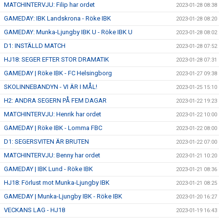
MATCHINTERVJU: Filip har ordet
2023-01-28 08:38
GAMEDAY: IBK Landskrona - Röke IBK
2023-01-28 08:20
GAMEDAY: Munka-Ljungby IBK U - Röke IBK U
2023-01-28 08:02
D1: INSTÄLLD MATCH
2023-01-28 07:52
HJ18: SEGER EFTER STOR DRAMATIK
2023-01-28 07:31
GAMEDAY | Röke IBK - FC Helsingborg
2023-01-27 09:38
SKOLINNEBANDYN - VI ÄR I MÅL!
2023-01-25 15:10
H2: ANDRA SEGERN PÅ FEM DAGAR
2023-01-22 19:23
MATCHINTERVJU: Henrik har ordet
2023-01-22 10:00
GAMEDAY | Röke IBK - Lomma FBC
2023-01-22 08:00
D1: SEGERSVITEN ÄR BRUTEN
2023-01-22 07:00
MATCHINTERVJU: Benny har ordet
2023-01-21 10:20
GAMEDAY | IBK Lund - Röke IBK
2023-01-21 08:36
HJ18: Förlust mot Munka-Ljungby IBK
2023-01-21 08:25
GAMEDAY | Munka-Ljungby IBK - Röke IBK
2023-01-20 16:27
VECKANS LAG - HJ18
2023-01-19 16:43