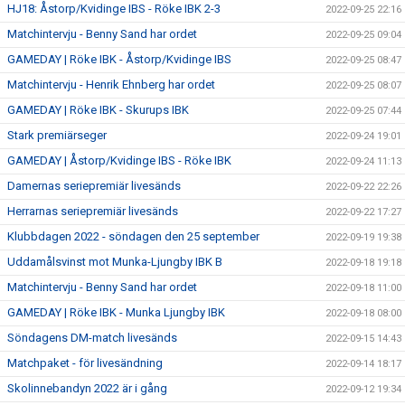
HJ18: Åstorp/Kvidinge IBS - Röke IBK 2-3
2022-09-25 22:16
Matchintervju - Benny Sand har ordet
2022-09-25 09:04
GAMEDAY | Röke IBK - Åstorp/Kvidinge IBS
2022-09-25 08:47
Matchintervju - Henrik Ehnberg har ordet
2022-09-25 08:07
GAMEDAY | Röke IBK - Skurups IBK
2022-09-25 07:44
Stark premiärseger
2022-09-24 19:01
GAMEDAY | Åstorp/Kvidinge IBS - Röke IBK
2022-09-24 11:13
Damernas seriepremiär livesänds
2022-09-22 22:26
Herrarnas seriepremiär livesänds
2022-09-22 17:27
Klubbdagen 2022 - söndagen den 25 september
2022-09-19 19:38
Uddamålsvinst mot Munka-Ljungby IBK B
2022-09-18 19:18
Matchintervju - Benny Sand har ordet
2022-09-18 11:00
GAMEDAY | Röke IBK - Munka Ljungby IBK
2022-09-18 08:00
Söndagens DM-match livesänds
2022-09-15 14:43
Matchpaket - för livesändning
2022-09-14 18:17
Skolinnebandyn 2022 är i gång
2022-09-12 19:34