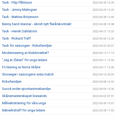
Tack - Filip Påhlsson
2022-04-30 14:20
Tack - Jimmy Malmgren
2022-04-29 12:25
Tack - Mattias Börjesson
2022-04-28 12:40
Benny Sand stannar - skrivit nytt flerårskontrakt
2022-04-28 10:08
Tack - Henrik Dahlström
2022-04-27 13:25
Tack - Rickard Träff
2022-04-26 12:26
Tack för säsongen - Rökefamiljen
2022-04-25 20:07
Modernisering av klubbmärket?
2022-04-13 17:19
"Jag är Zlatan" för unga ledare
2022-04-11 12:56
Fri läsning av Norra Skåne
2022-04-11 12:06
Storseger i säsongens sista match
2022-04-10 20:59
Rökefamiljen
2022-04-08 16:02
Succé under spontaninnebandyn
2022-04-04 15:36
Skånemästerskapet livesänds
2022-04-02 07:01
Målvaktsträning för våra unga
2022-03-30 19:07
Nätverksträff för unga ledare
2022-03-28 17:02