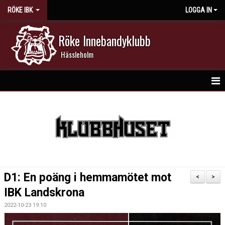
RÖKE IBK
LOGGA IN
Röke Innebandyklubb
Hässleholm
HEM
NYHETER
DOKUMENT
KALENDER
D1: En poäng i hemmamötet mot
<
>
MATCHER
IBK Landskrona
2022-10-23 19:10
MEDLEMSKAP