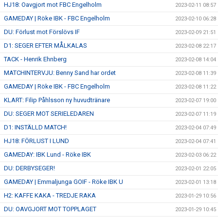
HJ18: Oavgjort mot FBC Engelholm
2023-02-11 08:57
GAMEDAY | Röke IBK - FBC Engelholm
2023-02-10 06:28
DU: Förlust mot Förslövs IF
2023-02-09 21:51
D1: SEGER EFTER MÅLKALAS
2023-02-08 22:17
TACK - Henrik Ehnberg
2023-02-08 14:04
MATCHINTERVJU: Benny Sand har ordet
2023-02-08 11:39
GAMEDAY | Röke IBK - FBC Engelholm
2023-02-08 11:22
KLART: Filip Påhlsson ny huvudtränare
2023-02-07 19:00
DU: SEGER MOT SERIELEDAREN
2023-02-07 11:19
D1: INSTÄLLD MATCH!
2023-02-04 07:49
HJ18: FÖRLUST I LUND
2023-02-04 07:41
GAMEDAY: IBK Lund - Röke IBK
2023-02-03 06:22
DU: DERBYSEGER!
2023-02-01 22:05
GAMEDAY | Emmaljunga GOIF - Röke IBK U
2023-02-01 13:18
H2: KAFFE KAKA - TREDJE RAKA
2023-01-29 10:56
DU: OAVGJORT MOT TOPPLAGET
2023-01-29 10:45