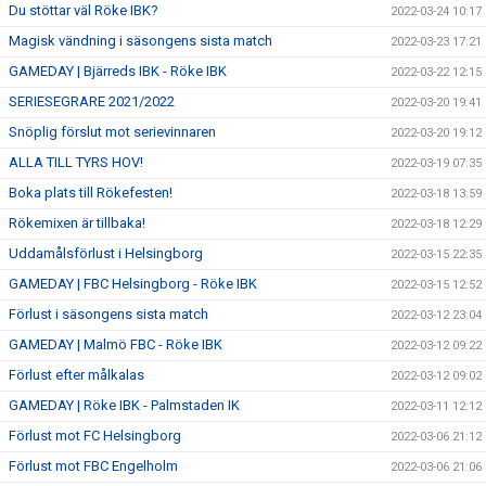
Du stöttar väl Röke IBK?
2022-03-24 10:17
Magisk vändning i säsongens sista match
2022-03-23 17:21
GAMEDAY | Bjärreds IBK - Röke IBK
2022-03-22 12:15
SERIESEGRARE 2021/2022
2022-03-20 19:41
Snöplig förslut mot serievinnaren
2022-03-20 19:12
ALLA TILL TYRS HOV!
2022-03-19 07:35
Boka plats till Rökefesten!
2022-03-18 13:59
Rökemixen är tillbaka!
2022-03-18 12:29
Uddamålsförlust i Helsingborg
2022-03-15 22:35
GAMEDAY | FBC Helsingborg - Röke IBK
2022-03-15 12:52
Förlust i säsongens sista match
2022-03-12 23:04
GAMEDAY | Malmö FBC - Röke IBK
2022-03-12 09:22
Förlust efter målkalas
2022-03-12 09:02
GAMEDAY | Röke IBK - Palmstaden IK
2022-03-11 12:12
Förlust mot FC Helsingborg
2022-03-06 21:12
Förlust mot FBC Engelholm
2022-03-06 21:06