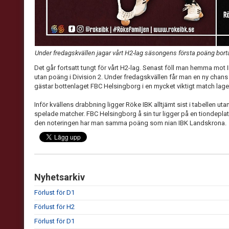
Under fredagskvällen jagar vårt H2-lag säsongens första poäng bor
Det går fortsatt tungt för vårt H2-lag. Senast föll man hemma mot 
utan poäng i Division 2. Under fredagskvällen får man en ny chans a
gästar bottenlaget FBC Helsingborg i en mycket viktigt match lage
Inför kvällens drabbning ligger Röke IBK alltjämt sist i tabellen ut
spelade matcher. FBC Helsingborg å sin tur ligger på en tiondepla
den noteringen har man samma poäng som nian IBK Landskrona.
Nyhetsarkiv
Förlust för D1
Förlust för H2
Förlust för D1