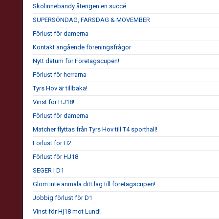
Skolinnebandy återigen en succé
SUPERSÖNDAG, FARSDAG & MOVEMBER
Förlust för damerna
Kontakt angående föreningsfrågor
Nytt datum för Företagscupen!
Förlust för herrarna
Tyrs Hov är tillbaka!
Vinst för HJ18!
Förlust för damerna
Matcher flyttas från Tyrs Hov till T4 sporthall!
Förlust för H2
Förlust för HJ18
SEGER I D1
Glöm inte anmäla ditt lag till företagscupen!
Jobbig förlust för D1
Vinst för Hj18 mot Lund!