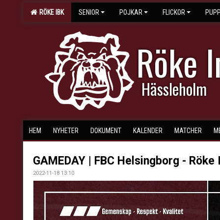
RÖKE IBK
SENIOR
POJKAR
FLICKOR
PUPP
Röke 
Hässleholm
HEM
NYHETER
DOKUMENT
KALENDER
MATCHER
M
GAMEDAY | FBC Helsingborg - Röke 
2022-11-18 13:10