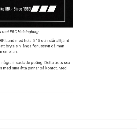
ta mot FBC Helsingborg.
IBK Lund med hela 5-15 och står alltjämt
tt bryta sin långa förlustsvit då man
n emellan.
an några inspelade poäng. Detta trots sex
ts med sina åtta pinnar på kontot. Med