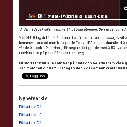
Under fredagskvällen vann vårt HJ18-lag återigen. Denna gång me
Vårt HJ18-lag är för tillfället inne i ett fint stim. Under fredagskv
hemmaviktoria då man besegrade Eslövs IBF med uddamålet 4-3 eft
vände 0-1 och 1-2 till vinst, där segermålet gjorde med 3:50 kvar a
Lindbladh in på pass från Isak Dahlberg.
Ett stort tack till alla som var på plats och hejade fram våra g
såg matchen digitalt. Fredagen den 2 december väntar nästa
Nyhetsarkiv
Förlust för D1
Förlust för H2
Förlust för D1