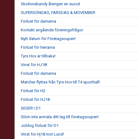
Skolinnebandy återigen en succé
SUPERSÖNDAG, FARSDAG & MOVEMBER
Förlust för damerna
Kontakt angående föreningsfrågor
Nytt datum för Företagscupen!
Förlust för herrarna
Tyrs Hov är tillbaka!
Vinst för HJ18!
Förlust för damerna
Matcher flyttas från Tyrs Hov till T4 sporthall!
Förlust för H2
Förlust för HJ18
SEGER I D1
Glöm inte anmäla ditt lag till företagscupen!
Jobbig förlust för D1
Vinst för Hj18 mot Lund!