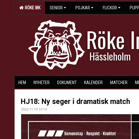
RÖKE IBK
SENIOR
POJKAR
FLICKOR
PUPP
Röke 
Hässleholm
HEM
NYHETER
DOKUMENT
KALENDER
MATCHER
M
HJ18: Ny seger i dramatisk match
2022-11-19 10:10