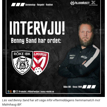
WEBBSHOP
KONTAKTER
Läs vad Benny Sand har att säga inför eftermiddagens hemmamatch mot
Malmhaug IBF.