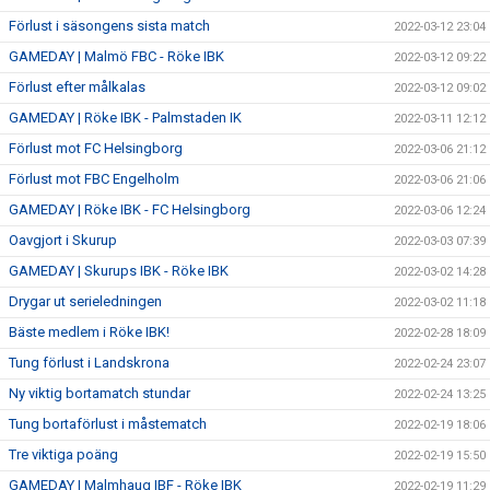
Förlust i säsongens sista match
2022-03-12 23:04
GAMEDAY | Malmö FBC - Röke IBK
2022-03-12 09:22
Förlust efter målkalas
2022-03-12 09:02
GAMEDAY | Röke IBK - Palmstaden IK
2022-03-11 12:12
Förlust mot FC Helsingborg
2022-03-06 21:12
Förlust mot FBC Engelholm
2022-03-06 21:06
GAMEDAY | Röke IBK - FC Helsingborg
2022-03-06 12:24
Oavgjort i Skurup
2022-03-03 07:39
GAMEDAY | Skurups IBK - Röke IBK
2022-03-02 14:28
Drygar ut serieledningen
2022-03-02 11:18
Bäste medlem i Röke IBK!
2022-02-28 18:09
Tung förlust i Landskrona
2022-02-24 23:07
Ny viktig bortamatch stundar
2022-02-24 13:25
Tung bortaförlust i måstematch
2022-02-19 18:06
Tre viktiga poäng
2022-02-19 15:50
GAMEDAY | Malmhaug IBF - Röke IBK
2022-02-19 11:29