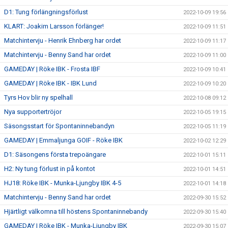
D1: Tung förlängningsförlust
2022-10-09 19:56
KLART: Joakim Larsson förlänger!
2022-10-09 11:51
Matchintervju - Henrik Ehnberg har ordet
2022-10-09 11:17
Matchintervju - Benny Sand har ordet
2022-10-09 11:00
GAMEDAY | Röke IBK - Frosta IBF
2022-10-09 10:41
GAMEDAY | Röke IBK - IBK Lund
2022-10-09 10:20
Tyrs Hov blir ny spelhall
2022-10-08 09:12
Nya supportertröjor
2022-10-05 19:15
Säsongsstart för Spontaninnebandyn
2022-10-05 11:19
GAMEDAY | Emmaljunga GOIF - Röke IBK
2022-10-02 12:29
D1: Säsongens första trepoängare
2022-10-01 15:11
H2: Ny tung förlust in på kontot
2022-10-01 14:51
HJ18: Röke IBK - Munka-Ljungby IBK 4-5
2022-10-01 14:18
Matchintervju - Benny Sand har ordet
2022-09-30 15:52
Hjärtligt välkomna till höstens Spontaninnebandy
2022-09-30 15:40
GAMEDAY | Röke IBK - Munka-Ljungby IBK
2022-09-30 15:07