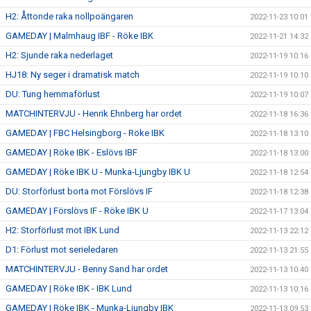
H2: Åttonde raka nollpoängaren
2022-11-23 10:01
GAMEDAY | Malmhaug IBF - Röke IBK
2022-11-21 14:32
H2: Sjunde raka nederlaget
2022-11-19 10:16
HJ18: Ny seger i dramatisk match
2022-11-19 10:10
DU: Tung hemmaförlust
2022-11-19 10:07
MATCHINTERVJU - Henrik Ehnberg har ordet
2022-11-18 16:36
GAMEDAY | FBC Helsingborg - Röke IBK
2022-11-18 13:10
GAMEDAY | Röke IBK - Eslövs IBF
2022-11-18 13:00
GAMEDAY | Röke IBK U - Munka-Ljungby IBK U
2022-11-18 12:54
DU: Storförlust borta mot Förslövs IF
2022-11-18 12:38
GAMEDAY | Förslövs IF - Röke IBK U
2022-11-17 13:04
H2: Storförlust mot IBK Lund
2022-11-13 22:12
D1: Förlust mot serieledaren
2022-11-13 21:55
MATCHINTERVJU - Benny Sand har ordet
2022-11-13 10:40
GAMEDAY | Röke IBK - IBK Lund
2022-11-13 10:16
GAMEDAY | Röke IBK - Munka-Ljungby IBK
2022-11-13 09:53