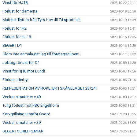
Vinst för HJ18!
2023-10-22 20:11
Förlust för damerna
2023-10-19 20:50
Matcher flyttas från Tyrs Hov till T4 sporthall!
2023-10-19 18:39
Förlust för H2
2023-10-16 12:41
Förlust för HJ18
2023-10-16 12:35
SEGER I D1
2023-10-16 12:30
Glöm inte anmäla ditt lag till företagscupen!
2023-10-11 09:32
Jobbig förlust för D1
2023-10-09 14:38
Vinst för Hj18 mot Lund!
2023-10-07 17:56
Förlust i derbyt
2023-10-06 21:16
REPRESENTATION AV RÖKE IBK I SKÅNELAGET 23/24!!
2023-10-05 15:31
Veckans matcher v.40
2023-10-03 12:17
Tung förlust mot FBC Engelholm
2023-10-03 11:31
Korvgrillning utanför Coop!
2023-09-28 15:25
Veckans matcher v.39
2023-09-26 13:09
SEGER I SERIEPREMIÄR
2023-09-25 21:51