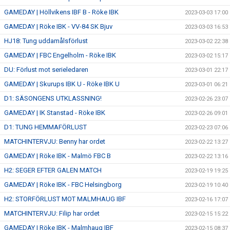
GAMEDAY | Höllvikens IBF B - Röke IBK
2023-03-03 17:00
GAMEDAY | Röke IBK - VV-84 SK Bjuv
2023-03-03 16:53
HJ18: Tung uddamålsförlust
2023-03-02 22:38
GAMEDAY | FBC Engelholm - Röke IBK
2023-03-02 15:17
DU: Förlust mot serieledaren
2023-03-01 22:17
GAMEDAY | Skurups IBK U - Röke IBK U
2023-03-01 06:21
D1: SÄSONGENS UTKLASSNING!
2023-02-26 23:07
GAMEDAY | IK Stanstad - Röke IBK
2023-02-26 09:01
D1: TUNG HEMMAFÖRLUST
2023-02-23 07:06
MATCHINTERVJU: Benny har ordet
2023-02-22 13:27
GAMEDAY | Röke IBK - Malmö FBC B
2023-02-22 13:16
H2: SEGER EFTER GALEN MATCH
2023-02-19 19:25
GAMEDAY | Röke IBK - FBC Helsingborg
2023-02-19 10:40
H2: STORFÖRLUST MOT MALMHAUG IBF
2023-02-16 17:07
MATCHINTERVJU: Filip har ordet
2023-02-15 15:22
GAMEDAY | Röke IBK - Malmhaug IBF
2023-02-15 08:37