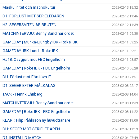
Maskulinitet och machokultur
2023-02-13 15:32
D1: FÖRLUST MOT SERIELEDAREN
2023-02-12 11:46
H2: SEGERSVITEN ÄR BRUTEN
2023-02-12 11:39
MATCHINTERVJU: Benny Sand har ordet
2023-02-11 09:38
GAMEDAY | Munka-Ljungby IBK - Röke IBK
2023-02-11 09:25
GAMEDAY: IBK Lund - Röke IBK
2023-02-11 09:21
HJ18: Oavgjort mot FBC Engelholm
2023-02-11 08:57
GAMEDAY | Röke IBK - FBC Engelholm
2023-02-10 06:28
DU: Förlust mot Förslövs IF
2023-02-09 21:51
D1: SEGER EFTER MÅLKALAS
2023-02-08 22:17
TACK - Henrik Ehnberg
2023-02-08 14:04
MATCHINTERVJU: Benny Sand har ordet
2023-02-08 11:39
GAMEDAY | Röke IBK - FBC Engelholm
2023-02-08 11:22
KLART: Filip Påhlsson ny huvudtränare
2023-02-07 19:00
DU: SEGER MOT SERIELEDAREN
2023-02-07 11:19
D1: INSTÄLLD MATCH!
2023-02-04 07:49