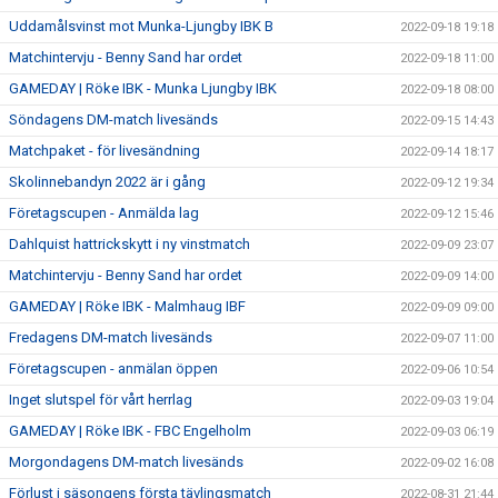
Uddamålsvinst mot Munka-Ljungby IBK B
2022-09-18 19:18
Matchintervju - Benny Sand har ordet
2022-09-18 11:00
GAMEDAY | Röke IBK - Munka Ljungby IBK
2022-09-18 08:00
Söndagens DM-match livesänds
2022-09-15 14:43
Matchpaket - för livesändning
2022-09-14 18:17
Skolinnebandyn 2022 är i gång
2022-09-12 19:34
Företagscupen - Anmälda lag
2022-09-12 15:46
Dahlquist hattrickskytt i ny vinstmatch
2022-09-09 23:07
Matchintervju - Benny Sand har ordet
2022-09-09 14:00
GAMEDAY | Röke IBK - Malmhaug IBF
2022-09-09 09:00
Fredagens DM-match livesänds
2022-09-07 11:00
Företagscupen - anmälan öppen
2022-09-06 10:54
Inget slutspel för vårt herrlag
2022-09-03 19:04
GAMEDAY | Röke IBK - FBC Engelholm
2022-09-03 06:19
Morgondagens DM-match livesänds
2022-09-02 16:08
Förlust i säsongens första tävlingsmatch
2022-08-31 21:44