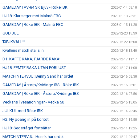
GAMEDAY | VV-84 SK Bjuv - Röke IBK
2023-01-14 08:18
HJ18: Klar seger mot Malmö FBC
2023-01-13 23:31
GAMEDAY | Röke IBK - Malmö FBC
2023-01-13 11:28
GOD JUL
2022-12-23 13:39
TJEJKVÄLL!!!
2022-12-22 16:00
Kvällens match ställs in
2022-12-18 13:40
D1: KAFFE KAKA, FJÄRDE RAKA!
2022-12-17 11:17
HJ18: FEMTE RAKA UTAN FÖRLUST
2022-12-17 11:08
MATCHINTERVJU: Benny Sand har ordet
2022-12-16 08:38
GAMEDAY | Åstorp/Kvidinge IBS - Röke IBK
2022-12-16 08:01
GAMEDAY | Röke IBK - Åstorp/Kvidinge IBS
2022-12-16 07:56
Veckans livesändningar - Vecka 50
2022-12-15 13:05
JULKUL med Röke IBK
2022-12-14 20:45
H2: Ny poäng in på kontot
2022-12-11 19:58
HJ18: Segertåget fortsätter
2022-12-11 19:25
MATCHINTERVJU: Henrik har ordet
2022-12-11 09:47