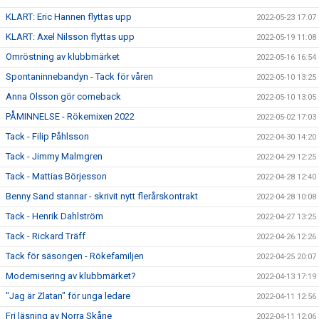
KLART: Eric Hannen flyttas upp
2022-05-23 17:07
KLART: Axel Nilsson flyttas upp
2022-05-19 11:08
Omröstning av klubbmärket
2022-05-16 16:54
Spontaninnebandyn - Tack för våren
2022-05-10 13:25
Anna Olsson gör comeback
2022-05-10 13:05
PÅMINNELSE - Rökemixen 2022
2022-05-02 17:03
Tack - Filip Påhlsson
2022-04-30 14:20
Tack - Jimmy Malmgren
2022-04-29 12:25
Tack - Mattias Börjesson
2022-04-28 12:40
Benny Sand stannar - skrivit nytt flerårskontrakt
2022-04-28 10:08
Tack - Henrik Dahlström
2022-04-27 13:25
Tack - Rickard Träff
2022-04-26 12:26
Tack för säsongen - Rökefamiljen
2022-04-25 20:07
Modernisering av klubbmärket?
2022-04-13 17:19
"Jag är Zlatan" för unga ledare
2022-04-11 12:56
Fri läsning av Norra Skåne
2022-04-11 12:06