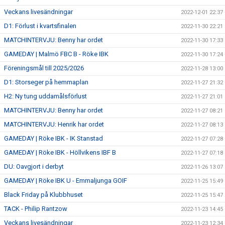
Veckans livesändningar
2022-12-01 22:37
D1: Förlust i kvartsfinalen
2022-11-30 22:21
MATCHINTERVJU: Benny har ordet
2022-11-30 17:33
GAMEDAY | Malmö FBC B - Röke IBK
2022-11-30 17:24
Föreningsmål till 2025/2026
2022-11-28 13:00
D1: Storseger på hemmaplan
2022-11-27 21:32
H2: Ny tung uddamålsförlust
2022-11-27 21:01
MATCHINTERVJU: Benny har ordet
2022-11-27 08:21
MATCHINTERVJU: Henrik har ordet
2022-11-27 08:13
GAMEDAY | Röke IBK - IK Stanstad
2022-11-27 07:28
GAMEDAY | Röke IBK - Höllvikens IBF B
2022-11-27 07:18
DU: Oavgjort i derbyt
2022-11-26 13:07
GAMEDAY | Röke IBK U - Emmaljunga GOIF
2022-11-25 15:49
Black Friday på Klubbhuset
2022-11-25 15:47
TACK - Philip Rantzow
2022-11-23 14:45
Veckans livesändningar
2022-11-23 12:34