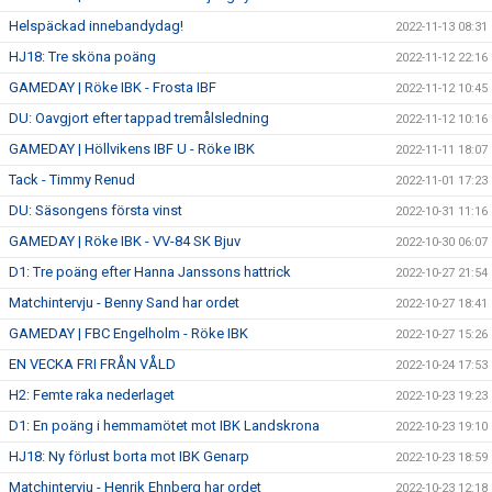
Helspäckad innebandydag!
2022-11-13 08:31
HJ18: Tre sköna poäng
2022-11-12 22:16
GAMEDAY | Röke IBK - Frosta IBF
2022-11-12 10:45
DU: Oavgjort efter tappad tremålsledning
2022-11-12 10:16
GAMEDAY | Höllvikens IBF U - Röke IBK
2022-11-11 18:07
Tack - Timmy Renud
2022-11-01 17:23
DU: Säsongens första vinst
2022-10-31 11:16
GAMEDAY | Röke IBK - VV-84 SK Bjuv
2022-10-30 06:07
D1: Tre poäng efter Hanna Janssons hattrick
2022-10-27 21:54
Matchintervju - Benny Sand har ordet
2022-10-27 18:41
GAMEDAY | FBC Engelholm - Röke IBK
2022-10-27 15:26
EN VECKA FRI FRÅN VÅLD
2022-10-24 17:53
H2: Femte raka nederlaget
2022-10-23 19:23
D1: En poäng i hemmamötet mot IBK Landskrona
2022-10-23 19:10
HJ18: Ny förlust borta mot IBK Genarp
2022-10-23 18:59
Matchintervju - Henrik Ehnberg har ordet
2022-10-23 12:18