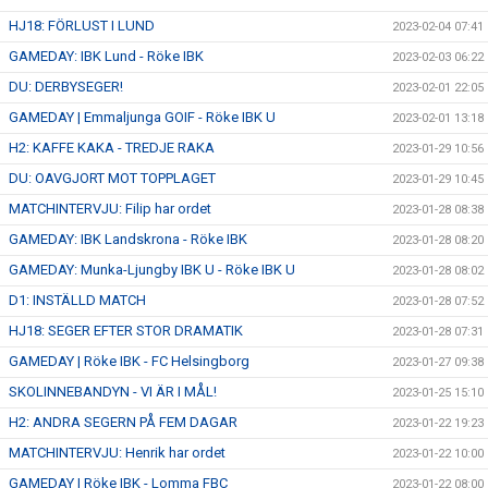
HJ18: FÖRLUST I LUND
2023-02-04 07:41
GAMEDAY: IBK Lund - Röke IBK
2023-02-03 06:22
DU: DERBYSEGER!
2023-02-01 22:05
GAMEDAY | Emmaljunga GOIF - Röke IBK U
2023-02-01 13:18
H2: KAFFE KAKA - TREDJE RAKA
2023-01-29 10:56
DU: OAVGJORT MOT TOPPLAGET
2023-01-29 10:45
MATCHINTERVJU: Filip har ordet
2023-01-28 08:38
GAMEDAY: IBK Landskrona - Röke IBK
2023-01-28 08:20
GAMEDAY: Munka-Ljungby IBK U - Röke IBK U
2023-01-28 08:02
D1: INSTÄLLD MATCH
2023-01-28 07:52
HJ18: SEGER EFTER STOR DRAMATIK
2023-01-28 07:31
GAMEDAY | Röke IBK - FC Helsingborg
2023-01-27 09:38
SKOLINNEBANDYN - VI ÄR I MÅL!
2023-01-25 15:10
H2: ANDRA SEGERN PÅ FEM DAGAR
2023-01-22 19:23
MATCHINTERVJU: Henrik har ordet
2023-01-22 10:00
GAMEDAY | Röke IBK - Lomma FBC
2023-01-22 08:00