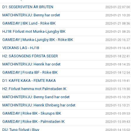
D1: SEGERSVITEN ÄR BRUTEN
2023-01-22 07:00
MATCHINTERVJU: Benny har ordet
2023-01-21 10:20
GAMEDAY | IBK Lund - Röke IBK
2023-01-21 08:36
HJ18: Förlust mot Munka-Ljungby IBK
2023-01-21 08:25
GAMEDAY | Munka-Ljungby IBK - Röke IBK
2023-01-20 16:27
VECKANS LAG - HJ18
2023-01-19 16:43
H2: SÄSONGENS FÖRSTA SEGER
2023-01-18 22:41
MATCHINTERVJU: Henrik har ordet
2023-01-18 14:25
GAMEDAY | Frosta IBF - Röke IBK
2023-01-18 12:54
D1: KAFFE KAKA - FEMTE RAKA
2023-01-15 19:41
H2: Förlust hemma mot Palmstaden IK
2023-01-15 19:30
MATCHINTERVJU: Benny Sand har ordet
2023-01-15 10:29
MATCHINTERVJU: Henrik Ehnberg har ordet
2023-01-15 10:21
GAMEDAY | Röke IBK - Skurups IBK
2023-01-15 09:53
GAMEDAY | Röke IBK - Palmstaden IK
2023-01-15 09:43
DU: Tung förlust i Bjuv
2023-01-14 15:02