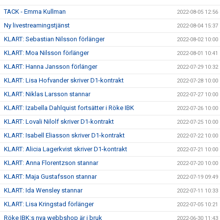
TACK - Emma Kullman
2022-08-05 12:56
Ny livestreamingstjänst
2022-08-04 15:37
KLART: Sebastian Nilsson förlänger
2022-08-02 10:00
KLART: Moa Nilsson förlänger
2022-08-01 10:41
KLART: Hanna Jansson förlänger
2022-07-29 10:32
KLART: Lisa Hofvander skriver D1-kontrakt
2022-07-28 10:00
KLART: Niklas Larsson stannar
2022-07-27 10:00
KLART: Izabella Dahlquist fortsätter i Röke IBK
2022-07-26 10:00
KLART: Lovali Nilolf skriver D1-kontrakt
2022-07-25 10:00
KLART: Isabell Eliasson skriver D1-kontrakt
2022-07-22 10:00
KLART: Alicia Lagerkvist skriver D1-kontrakt
2022-07-21 10:00
KLART: Anna Florentzson stannar
2022-07-20 10:00
KLART: Maja Gustafsson stannar
2022-07-19 09:49
KLART: Ida Wensley stannar
2022-07-11 10:33
KLART: Lisa Kringstad förlänger
2022-07-05 10:21
Röke IBK:s nya webbshop är i bruk
2022-06-30 11:43