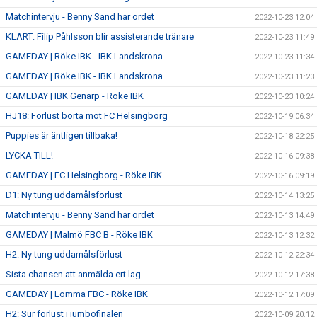
Matchintervju - Benny Sand har ordet
2022-10-23 12:04
KLART: Filip Påhlsson blir assisterande tränare
2022-10-23 11:49
GAMEDAY | Röke IBK - IBK Landskrona
2022-10-23 11:34
GAMEDAY | Röke IBK - IBK Landskrona
2022-10-23 11:23
GAMEDAY | IBK Genarp - Röke IBK
2022-10-23 10:24
HJ18: Förlust borta mot FC Helsingborg
2022-10-19 06:34
Puppies är äntligen tillbaka!
2022-10-18 22:25
LYCKA TILL!
2022-10-16 09:38
GAMEDAY | FC Helsingborg - Röke IBK
2022-10-16 09:19
D1: Ny tung uddamålsförlust
2022-10-14 13:25
Matchintervju - Benny Sand har ordet
2022-10-13 14:49
GAMEDAY | Malmö FBC B - Röke IBK
2022-10-13 12:32
H2: Ny tung uddamålsförlust
2022-10-12 22:34
Sista chansen att anmälda ert lag
2022-10-12 17:38
GAMEDAY | Lomma FBC - Röke IBK
2022-10-12 17:09
H2: Sur förlust i jumbofinalen
2022-10-09 20:12