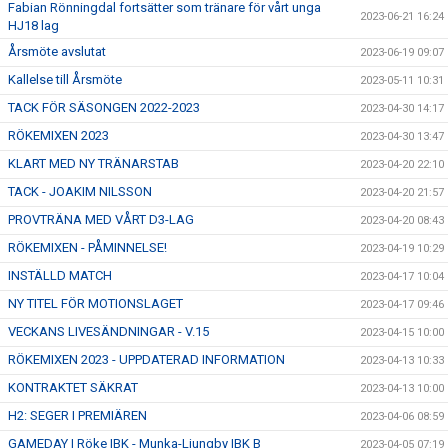
Fabian Rönningdal fortsätter som tränare för vårt unga
2023-06-21 16:24
HJ18 lag
Årsmöte avslutat
2023-06-19 09:07
Kallelse till Årsmöte
2023-05-11 10:31
TACK FÖR SÄSONGEN 2022-2023
2023-04-30 14:17
RÖKEMIXEN 2023
2023-04-30 13:47
KLART MED NY TRÄNARSTAB
2023-04-20 22:10
TACK - JOAKIM NILSSON
2023-04-20 21:57
PROVTRÄNA MED VÅRT D3-LAG
2023-04-20 08:43
RÖKEMIXEN - PÅMINNELSE!
2023-04-19 10:29
INSTÄLLD MATCH
2023-04-17 10:04
NY TITEL FÖR MOTIONSLAGET
2023-04-17 09:46
VECKANS LIVESÄNDNINGAR - V.15
2023-04-15 10:00
RÖKEMIXEN 2023 - UPPDATERAD INFORMATION
2023-04-13 10:33
KONTRAKTET SÄKRAT
2023-04-13 10:00
H2: SEGER I PREMIÄREN
2023-04-06 08:59
GAMEDAY | Röke IBK - Munka-Ljungby IBK B
2023-04-05 07:19