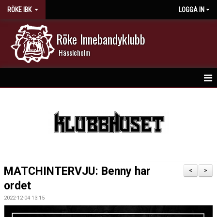
RÖKE IBK
LOGGA IN
Röke Innebandyklubb
Hässleholm
HEM
NYHETER
DOKUMENT
KALENDER
MATCHINTERVJU: Benny har
<
>
MATCHER
ordet
2022-12-04 13:15
MEDLEMSKAP