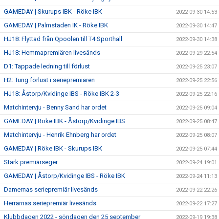
GAMEDAY | Skurups IBK - Röke IBK
2022-09-30 14:53
GAMEDAY | Palmstaden IK - Röke IBK
2022-09-30 14:47
HJ18: Flyttad från Qpoolen till T4 Sporthall
2022-09-30 14:38
HJ18: Hemmapremiären livesänds
2022-09-29 22:54
D1: Tappade ledning till förlust
2022-09-25 23:07
H2: Tung förlust i seriepremiären
2022-09-25 22:56
HJ18: Åstorp/Kvidinge IBS - Röke IBK 2-3
2022-09-25 22:16
Matchintervju - Benny Sand har ordet
2022-09-25 09:04
GAMEDAY | Röke IBK - Åstorp/Kvidinge IBS
2022-09-25 08:47
Matchintervju - Henrik Ehnberg har ordet
2022-09-25 08:07
GAMEDAY | Röke IBK - Skurups IBK
2022-09-25 07:44
Stark premiärseger
2022-09-24 19:01
GAMEDAY | Åstorp/Kvidinge IBS - Röke IBK
2022-09-24 11:13
Damernas seriepremiär livesänds
2022-09-22 22:26
Herrarnas seriepremiär livesänds
2022-09-22 17:27
Klubbdagen 2022 - söndagen den 25 september
2022-09-19 19:38