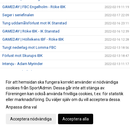
GAMEDAY | FBC Engelholm - Röke IBK
2022-02-19 11:19
Seger i seriefinalen
2022-02-17 22:09
Tung uddamålsförlust mot IK Stanstad
2022-02-16 23:11
GAMEDAY | Röke IBK - IK Stanstad
2022-02-16 12:39
GAMEDAY | Höllvikens IBF - Röke IBK
2022-02-16 12:28
Tungt nederlag mot Lomma FBC
2022-02-13 18:56
Förlust mot Skurups IBK
2022-02-13 18:47
Intervju - Adam Myrinder
2022-02-13 11:17
Intervju - Isabell Eliasson
2022-02-13 11:03
Storseger mot Höllvikens IBF
2022-02-09 22:24
För att hemsidan ska fungera korrekt använder vi nödvändiga
cookies från SportAdmin. Dessa går inte att stänga av.
Derbyseger på bortaplan
2022-02-09 22:17
Föreningen kan också använda frivilliga cookies, t.ex. för statistik
Intervju - Sofia Eliasson
2022-02-09 13:30
eller marknadsföring. Du väljer själv om du vill acceptera dessa.
Intervju - Victor Hjärner
2022-02-02 10:55
Anpassa dina val
Intervju - Simon Andersson
2022-02-01 19:00
Acceptera nödvändiga
Acceptera alla
Se Röke IBK live - från TV-soffan!
2022-01-22 12:07
God Jul & Gott Nytt År!
2021-12-21 17:09