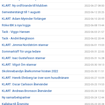
KLART: Ny ordförande till klubben
2022-06-27 08:00
Semesterstängt till 1 augusti
2022-06-12 20:25
KLART: Adam Myrinder förlänger
2022-06-10 20:43
Röke IBK:s nya logga
2022-06-08 19:44
Tack - Viggo Hansen
2022-06-03 21:57
Tack - André Bengtsson
2022-06-02 20:44
KLART: Jimmie Nordström stannar
2022-06-01 19:03
Sommarträff för unga ledare
2022-05-31 22:05
KLART: Isac Gustafsson stannar
2022-05-31 16:28
KLART: Vilgot Örn stannar
2022-05-30 18:13
Skolinnebandyn återkommer hösten 2022
2022-05-30 11:51
KLART: Henrik Ehnberg tar över som huvudtränare
2022-05-27 10:09
KLART: Oscar Carlsson återvänder
2022-05-25 19:53
KLART: Andreas Brorsson återvänder
2022-05-24 13:02
Ny samarbetspartner
2022-05-24 12:44
Kallelse till Årsmöte
2022-05-23 20:28