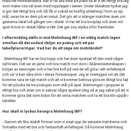
mala ner motståndarna. När vi får alla bitar
på plats så är vi ett riktigt bra lag
som mäter oss väl även med topplagen i serien. Under slutakten tycker jag
vi gör det riktigt bra och då får vi också en kraftig utdelning i form av sju
mål, varav tre av dem på en minut. Det gör att vi stänger matchen även om
gästerna nätat två gånger om i slutet. Vi har ett bra boxplay och även vid
spel 4-mot-6 i slutet håller vi tätt. Det ger oss styrka inför framtiden.
I eftermiddag ställs ni mot Malmhaug IBF i en viktig match lagen
emellan då det endast skiljer en poäng och ett par
tabellplaceringar. Vad har du att säga om motståndet?
- Malmhaug IBF
har en bra trupp och har även spetsat till den med några
nyförvärv. Det var en jämn och bra match mot dom i Skånemästerskapen i
början av säsongen och vi har bra koll på vad de vill göra i sitt anfallsspel
och var vi kan såra dom i deras försvarsspel.
Jag är övertygad om att det
kommer vara en tajt match och att vi kommer behöva göra en riktigt bra fajt
för att plocka de tre poängen som står på spel. Stämningen i gruppen är
riktigt bra och även om vi saknar några spelare idag så är jag säker på att vi
kommer göra det som krävs för att vinna matchen och ta ett bra kliv uppåt i
tabellen.
Hur skall ni lyckas besegra Malmhaug IBF?
- G
enom ett lika stabilt försvar som vi visat upp de senaste matcherna och
fortsätta med ett bra och fantasifullt anfallsspel. Då kommer Malmhaug