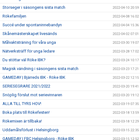
Storseger i säsongens sista match
2022-04-10 20:59
Rökefamiljen
2022-04-08 16:02
Succé under spontaninnebandyn
2022-04-04 15:36
Skånemästerskapet livesänds
2022-04-02 07:01
Målvaktsträning för våra unga
2022-03-30 19:07
Nätverksträff för unga ledare
2022-03-28 17:02
Du stöttar väl Röke IBK?
2022-03-24 10:17
Magisk vändning i säsongens sista match
2022-03-23 17:21
GAMEDAY | Bjärreds IBK - Röke IBK
2022-03-22 12:15
SERIESEGRARE 2021/2022
2022-03-20 19:41
Snöplig förslut mot serievinnaren
2022-03-20 19:12
ALLA TILL TYRS HOV!
2022-03-19 07:35
Boka plats till Rökefesten!
2022-03-18 13:59
Rökemixen är tillbaka!
2022-03-18 12:29
Uddamålsförlust i Helsingborg
2022-03-15 22:35
GAMEDAY | FBC Helsingborg - Röke IBK
2022-03-15 12:52