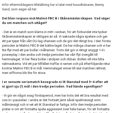
Inför eftermiddagens tillställning har vi talat med huvudtränaren, Benny
Sand, som säger så här:
Det blev respass mot Malmö FBC B i Skånemästerskapen. Vad säger
du om matchen och uttåget?
- D
et är en match som kläms in mitt i veckan, för att förbundet inte tycker
Skånemästerskapen är viktigare än så. Vi saknade några spelare och ger
ett par tjejer från vårt DU-lag chansen och de gör det riktigt bra. I den första
perioden är Malmö FBC B det bättre laget. De har många chanser och vi har
lite flyt med ett par bollar i målramen. Trots det gör vi riktigt snyggt 1-0 i
powerplay. I den andra och tredje perioden har vårt flyt övergått till
hemmalaget. Vi har flera bollar i stolpen och ribban. Bollen vill inte hitta
nätmaskerna. Vid ett par tillfällen träffar vi ramen och på efterföljande retur
kontrar Malmö FBC B in mål. Hemmalaget vinner till slut matchen rättvist,
men siffrorna blir lite för stora.
I er senaste seriematch besegrade ni IK Stanstad med 9–4 efter att
ni gjort sju (!) mål i den tredje perioden. Vad hände egentligen?
- V
i gör en något svag förstaperiod, men har trots det ett bra resultat med
oss in i pausvilan. I andra är det fortsatt jämt såväl spelmässigt som
målmässigt och vi vet att IK Stanstad är farliga. Inför den tredje perioden
pratar vi om att fortsätta spela aggressivt över hela banan, för att fortsätta