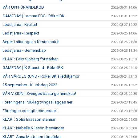
VÅR UPPFÖRANDEKOD
2022-08-31 14:06
GAMEDAY | Lomma FBC - Röke IBK
2022-08-31 13:22
Ledstjärna - Kvalitet
2022-08-27 12:32
Ledstjärna - Respekt
2022-08-26 14:06
Seger i säsongens första match
2022-08-25 21:30
Ledstjärna - Gemenskap
2022-08-25 18:34
KLART: Felix Sjöberg förstärker
2022-08-25 13:13
GAMEDAY | IK Stanstad - Röke IBK
2022-08-25 07:15
VÅR VÄRDEGRUND - Röke IBK:s ledstjärnor
2022-08-24 21:13
25 september - Klubbdag 2022
2022-08-24 13:52
VÅR VISION - Sveriges bästa gemenskap!
2022-08-23 20:35
Föreningens P06-lag tvingas läggas ner
2022-08-23 19:45
Företagscupen gör comeback!
2022-08-23 18:28
KLART: Sofia Eliasson stannar
2022-08-22 09:05
KLART: Isabelle Nilsson återvänder
2022-08-19 06:00
KLART: Anna Mattsson förstärker
2022-08-18 07:00