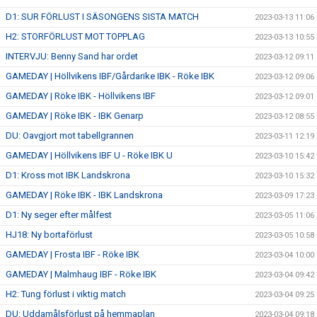
D1: SUR FÖRLUST I SÄSONGENS SISTA MATCH
2023-03-13 11:06
H2: STORFÖRLUST MOT TOPPLAG
2023-03-13 10:55
INTERVJU: Benny Sand har ordet
2023-03-12 09:11
GAMEDAY | Höllvikens IBF/Gårdarike IBK - Röke IBK
2023-03-12 09:06
GAMEDAY | Röke IBK - Höllvikens IBF
2023-03-12 09:01
GAMEDAY | Röke IBK - IBK Genarp
2023-03-12 08:55
DU: Oavgjort mot tabellgrannen
2023-03-11 12:19
GAMEDAY | Höllvikens IBF U - Röke IBK U
2023-03-10 15:42
D1: Kross mot IBK Landskrona
2023-03-10 15:32
GAMEDAY | Röke IBK - IBK Landskrona
2023-03-09 17:23
D1: Ny seger efter målfest
2023-03-05 11:06
HJ18: Ny bortaförlust
2023-03-05 10:58
GAMEDAY | Frosta IBF - Röke IBK
2023-03-04 10:00
GAMEDAY | Malmhaug IBF - Röke IBK
2023-03-04 09:42
H2: Tung förlust i viktig match
2023-03-04 09:25
DU: Uddamålsförlust på hemmaplan
2023-03-04 09:18