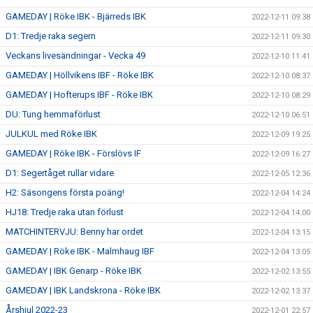
GAMEDAY | Röke IBK - Bjärreds IBK
2022-12-11 09:38
D1: Tredje raka segern
2022-12-11 09:30
Veckans livesändningar - Vecka 49
2022-12-10 11:41
GAMEDAY | Höllvikens IBF - Röke IBK
2022-12-10 08:37
GAMEDAY | Hofterups IBF - Röke IBK
2022-12-10 08:29
DU: Tung hemmaförlust
2022-12-10 06:51
JULKUL med Röke IBK
2022-12-09 19:25
GAMEDAY | Röke IBK - Förslövs IF
2022-12-09 16:27
D1: Segertåget rullar vidare
2022-12-05 12:36
H2: Säsongens första poäng!
2022-12-04 14:24
HJ18: Tredje raka utan förlust
2022-12-04 14:00
MATCHINTERVJU: Benny har ordet
2022-12-04 13:15
GAMEDAY | Röke IBK - Malmhaug IBF
2022-12-04 13:05
GAMEDAY | IBK Genarp - Röke IBK
2022-12-02 13:55
GAMEDAY | IBK Landskrona - Röke IBK
2022-12-02 13:37
Årshjul 2022-23
2022-12-01 22:57