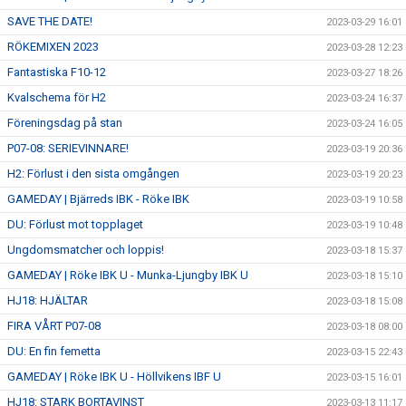
SAVE THE DATE!
2023-03-29 16:01
RÖKEMIXEN 2023
2023-03-28 12:23
Fantastiska F10-12
2023-03-27 18:26
Kvalschema för H2
2023-03-24 16:37
Föreningsdag på stan
2023-03-24 16:05
P07-08: SERIEVINNARE!
2023-03-19 20:36
H2: Förlust i den sista omgången
2023-03-19 20:23
GAMEDAY | Bjärreds IBK - Röke IBK
2023-03-19 10:58
DU: Förlust mot topplaget
2023-03-19 10:48
Ungdomsmatcher och loppis!
2023-03-18 15:37
GAMEDAY | Röke IBK U - Munka-Ljungby IBK U
2023-03-18 15:10
HJ18: HJÄLTAR
2023-03-18 15:08
FIRA VÅRT P07-08
2023-03-18 08:00
DU: En fin femetta
2023-03-15 22:43
GAMEDAY | Röke IBK U - Höllvikens IBF U
2023-03-15 16:01
HJ18: STARK BORTAVINST
2023-03-13 11:17