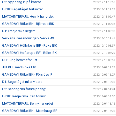
H2: Ny poäng in på kontot
2022-12-11 19:58
HJ18: Segertåget fortsätter
2022-12-11 19:25
MATCHINTERVJU: Henrik har ordet
2022-12-11 09:47
GAMEDAY | Röke IBK - Bjärreds IBK
2022-12-11 09:38
D1: Tredje raka segern
2022-12-11 09:30
Veckans livesändningar - Vecka 49
2022-12-10 11:41
GAMEDAY | Höllvikens IBF - Röke IBK
2022-12-10 08:37
GAMEDAY | Hofterups IBF - Röke IBK
2022-12-10 08:29
DU: Tung hemmaförlust
2022-12-10 06:51
JULKUL med Röke IBK
2022-12-09 19:25
GAMEDAY | Röke IBK - Förslövs IF
2022-12-09 16:27
D1: Segertåget rullar vidare
2022-12-05 12:36
H2: Säsongens första poäng!
2022-12-04 14:24
HJ18: Tredje raka utan förlust
2022-12-04 14:00
MATCHINTERVJU: Benny har ordet
2022-12-04 13:15
GAMEDAY | Röke IBK - Malmhaug IBF
2022-12-04 13:05