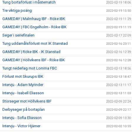
Tung bortaförlust i måstematch
2022-02-19 18:06
Tre viktiga poäng
2022-02-19 15:50
GAMEDAY | Malmhaug IBF - Röke IBK
2022-02-19 11:29
GAMEDAY | FBC Engelholm - Röke IBK
2022-02-19 11:19
Seger i seriefinalen
2022-02-17 22:09
Tung uddamålsförlust mot IK Stanstad
2022-02-16 23:11
GAMEDAY | Röke IBK - IK Stanstad
2022-02-16 12:39
GAMEDAY | Höllvikens IBF - Röke IBK
2022-02-16 12:28
Tungt nederlag mot Lomma FBC
2022-02-13 18:56
Förlust mot Skurups IBK
2022-02-13 18:47
Intervju - Adam Myrinder
2022-02-13 11:17
Intervju - Isabell Eliasson
2022-02-13 11:03
Storseger mot Höllvikens IBF
2022-02-09 22:24
Derbyseger på bortaplan
2022-02-09 22:17
Intervju - Sofia Eliasson
2022-02-09 13:30
Intervju - Victor Hjärner
2022-02-02 10:55