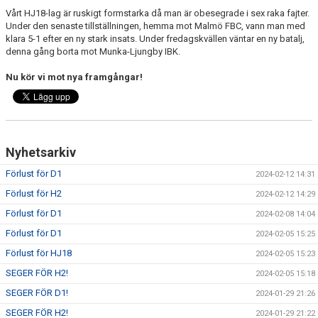
Vårt HJ18-lag är ruskigt formstarka då man är obesegrade i sex raka fajter.
Under den senaste tillställningen, hemma mot Malmö FBC, vann man med
klara 5-1 efter en ny stark insats. Under fredagskvällen väntar en ny batalj,
denna gång borta mot Munka-Ljungby IBK.
Nu kör vi mot nya framgångar!
Nyhetsarkiv
Förlust för D1
2024-02-12 14:31
Förlust för H2
2024-02-12 14:29
Förlust för D1
2024-02-08 14:04
Förlust för D1
2024-02-05 15:25
Förlust för HJ18
2024-02-05 15:23
SEGER FÖR H2!
2024-02-05 15:18
SEGER FÖR D1!
2024-01-29 21:26
SEGER FÖR H2!
2024-01-29 21:22