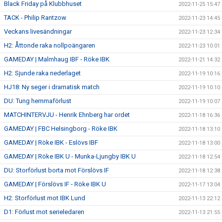
Black Friday på Klubbhuset
2022-11-25 15:47
TACK - Philip Rantzow
2022-11-23 14:45
Veckans livesändningar
2022-11-23 12:34
H2: Åttonde raka nollpoängaren
2022-11-23 10:01
GAMEDAY | Malmhaug IBF - Röke IBK
2022-11-21 14:32
H2: Sjunde raka nederlaget
2022-11-19 10:16
HJ18: Ny seger i dramatisk match
2022-11-19 10:10
DU: Tung hemmaförlust
2022-11-19 10:07
MATCHINTERVJU - Henrik Ehnberg har ordet
2022-11-18 16:36
GAMEDAY | FBC Helsingborg - Röke IBK
2022-11-18 13:10
GAMEDAY | Röke IBK - Eslövs IBF
2022-11-18 13:00
GAMEDAY | Röke IBK U - Munka-Ljungby IBK U
2022-11-18 12:54
DU: Storförlust borta mot Förslövs IF
2022-11-18 12:38
GAMEDAY | Förslövs IF - Röke IBK U
2022-11-17 13:04
H2: Storförlust mot IBK Lund
2022-11-13 22:12
D1: Förlust mot serieledaren
2022-11-13 21:55