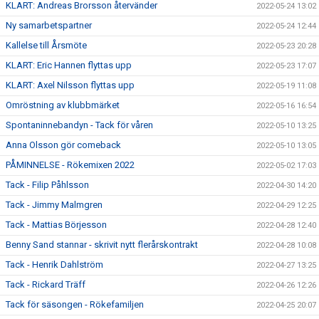
KLART: Andreas Brorsson återvänder
2022-05-24 13:02
Ny samarbetspartner
2022-05-24 12:44
Kallelse till Årsmöte
2022-05-23 20:28
KLART: Eric Hannen flyttas upp
2022-05-23 17:07
KLART: Axel Nilsson flyttas upp
2022-05-19 11:08
Omröstning av klubbmärket
2022-05-16 16:54
Spontaninnebandyn - Tack för våren
2022-05-10 13:25
Anna Olsson gör comeback
2022-05-10 13:05
PÅMINNELSE - Rökemixen 2022
2022-05-02 17:03
Tack - Filip Påhlsson
2022-04-30 14:20
Tack - Jimmy Malmgren
2022-04-29 12:25
Tack - Mattias Börjesson
2022-04-28 12:40
Benny Sand stannar - skrivit nytt flerårskontrakt
2022-04-28 10:08
Tack - Henrik Dahlström
2022-04-27 13:25
Tack - Rickard Träff
2022-04-26 12:26
Tack för säsongen - Rökefamiljen
2022-04-25 20:07