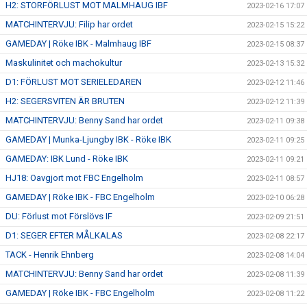
H2: STORFÖRLUST MOT MALMHAUG IBF
2023-02-16 17:07
MATCHINTERVJU: Filip har ordet
2023-02-15 15:22
GAMEDAY | Röke IBK - Malmhaug IBF
2023-02-15 08:37
Maskulinitet och machokultur
2023-02-13 15:32
D1: FÖRLUST MOT SERIELEDAREN
2023-02-12 11:46
H2: SEGERSVITEN ÄR BRUTEN
2023-02-12 11:39
MATCHINTERVJU: Benny Sand har ordet
2023-02-11 09:38
GAMEDAY | Munka-Ljungby IBK - Röke IBK
2023-02-11 09:25
GAMEDAY: IBK Lund - Röke IBK
2023-02-11 09:21
HJ18: Oavgjort mot FBC Engelholm
2023-02-11 08:57
GAMEDAY | Röke IBK - FBC Engelholm
2023-02-10 06:28
DU: Förlust mot Förslövs IF
2023-02-09 21:51
D1: SEGER EFTER MÅLKALAS
2023-02-08 22:17
TACK - Henrik Ehnberg
2023-02-08 14:04
MATCHINTERVJU: Benny Sand har ordet
2023-02-08 11:39
GAMEDAY | Röke IBK - FBC Engelholm
2023-02-08 11:22