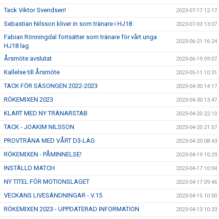
Tack Viktor Svendsen!
2023-07-17 12:17
Sebastian Nilsson kliver in som tränare i HJ18
2023-07-03 13:07
Fabian Rönningdal fortsätter som tränare för vårt unga
2023-06-21 16:24
HJ18 lag
Årsmöte avslutat
2023-06-19 09:07
Kallelse till Årsmöte
2023-05-11 10:31
TACK FÖR SÄSONGEN 2022-2023
2023-04-30 14:17
RÖKEMIXEN 2023
2023-04-30 13:47
KLART MED NY TRÄNARSTAB
2023-04-20 22:10
TACK - JOAKIM NILSSON
2023-04-20 21:57
PROVTRÄNA MED VÅRT D3-LAG
2023-04-20 08:43
RÖKEMIXEN - PÅMINNELSE!
2023-04-19 10:29
INSTÄLLD MATCH
2023-04-17 10:04
NY TITEL FÖR MOTIONSLAGET
2023-04-17 09:46
VECKANS LIVESÄNDNINGAR - V.15
2023-04-15 10:00
RÖKEMIXEN 2023 - UPPDATERAD INFORMATION
2023-04-13 10:33