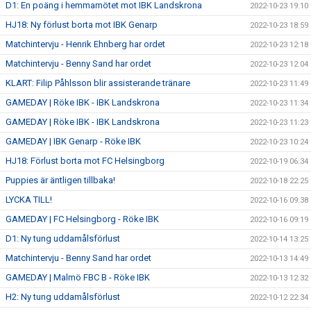
D1: En poäng i hemmamötet mot IBK Landskrona
2022-10-23 19:10
HJ18: Ny förlust borta mot IBK Genarp
2022-10-23 18:59
Matchintervju - Henrik Ehnberg har ordet
2022-10-23 12:18
Matchintervju - Benny Sand har ordet
2022-10-23 12:04
KLART: Filip Påhlsson blir assisterande tränare
2022-10-23 11:49
GAMEDAY | Röke IBK - IBK Landskrona
2022-10-23 11:34
GAMEDAY | Röke IBK - IBK Landskrona
2022-10-23 11:23
GAMEDAY | IBK Genarp - Röke IBK
2022-10-23 10:24
HJ18: Förlust borta mot FC Helsingborg
2022-10-19 06:34
Puppies är äntligen tillbaka!
2022-10-18 22:25
LYCKA TILL!
2022-10-16 09:38
GAMEDAY | FC Helsingborg - Röke IBK
2022-10-16 09:19
D1: Ny tung uddamålsförlust
2022-10-14 13:25
Matchintervju - Benny Sand har ordet
2022-10-13 14:49
GAMEDAY | Malmö FBC B - Röke IBK
2022-10-13 12:32
H2: Ny tung uddamålsförlust
2022-10-12 22:34