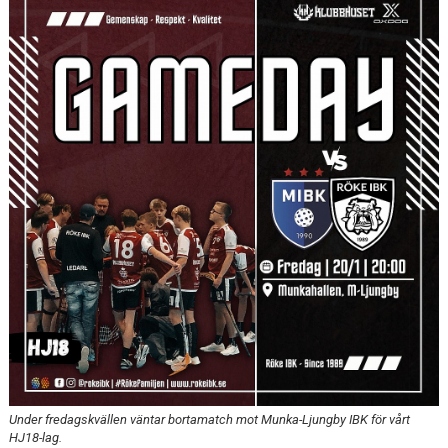
WEBBSHOP
KONTAKTER
Under fredagskvällen väntar bortamatch mot Munka-Ljungby IBK för vårt
HJ18-lag.