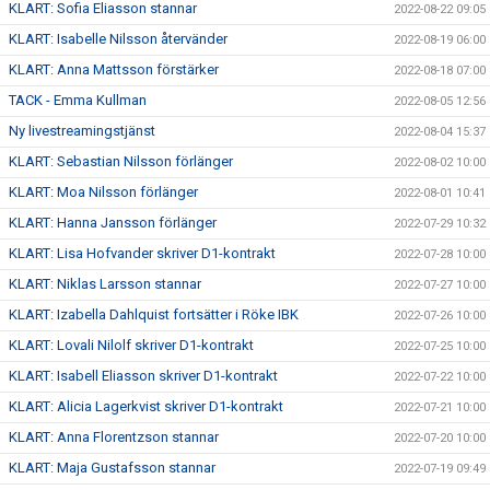
KLART: Sofia Eliasson stannar
2022-08-22 09:05
KLART: Isabelle Nilsson återvänder
2022-08-19 06:00
KLART: Anna Mattsson förstärker
2022-08-18 07:00
TACK - Emma Kullman
2022-08-05 12:56
Ny livestreamingstjänst
2022-08-04 15:37
KLART: Sebastian Nilsson förlänger
2022-08-02 10:00
KLART: Moa Nilsson förlänger
2022-08-01 10:41
KLART: Hanna Jansson förlänger
2022-07-29 10:32
KLART: Lisa Hofvander skriver D1-kontrakt
2022-07-28 10:00
KLART: Niklas Larsson stannar
2022-07-27 10:00
KLART: Izabella Dahlquist fortsätter i Röke IBK
2022-07-26 10:00
KLART: Lovali Nilolf skriver D1-kontrakt
2022-07-25 10:00
KLART: Isabell Eliasson skriver D1-kontrakt
2022-07-22 10:00
KLART: Alicia Lagerkvist skriver D1-kontrakt
2022-07-21 10:00
KLART: Anna Florentzson stannar
2022-07-20 10:00
KLART: Maja Gustafsson stannar
2022-07-19 09:49