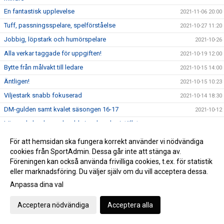
En fantastisk upplevelse
2021-11-06 20:00
Tuff, passningsspelare, spelförståelse
2021-10-27 11:20
Jobbig, löpstark och humörspelare
2021-10-26
Alla verkar taggade för uppgiften!
2021-10-19 12:00
Bytte från målvakt till ledare
2021-10-15 14:00
Äntligen!
2021-10-15 10:23
Viljestark snabb fokuserad
2021-10-14 18:30
DM-gulden samt kvalet säsongen 16-17
2021-10-12
Lämnade hockyn och valde innebandyn istället
2021-10-09 11:10
Spelintelligent, snabb och teknisk
2021-10-07 12:00
För att hemsidan ska fungera korrekt använder vi nödvändiga
Vi är alla väldigt spelsugna och taggade
cookies från SportAdmin. Dessa går inte att stänga av.
2021-10-02 13:30
Föreningen kan också använda frivilliga cookies, t.ex. för statistik
Hårt arbetande forward
2021-10-01 14:00
eller marknadsföring. Du väljer själv om du vill acceptera dessa.
Envis, spelförstående och ödmjuk
2021-09-30 22:00
Anpassa dina val
Världens roligaste sport
2021-09-24 14:00
Acceptera nödvändiga
Acceptera alla
Laganda, glädje och tårar
2021-09-22 12:00
Ljungbyhed Park 28/8-29/8
2021-09-05 10:54