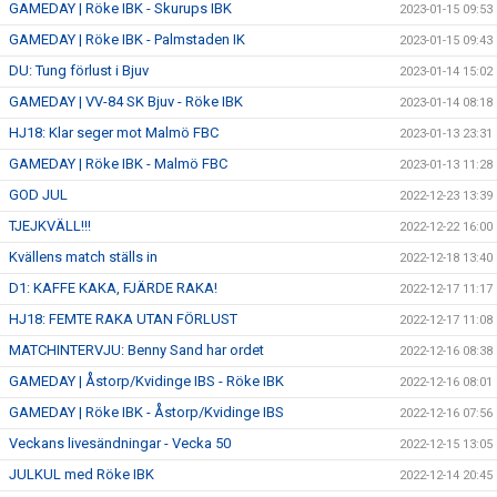
GAMEDAY | Röke IBK - Skurups IBK
2023-01-15 09:53
GAMEDAY | Röke IBK - Palmstaden IK
2023-01-15 09:43
DU: Tung förlust i Bjuv
2023-01-14 15:02
GAMEDAY | VV-84 SK Bjuv - Röke IBK
2023-01-14 08:18
HJ18: Klar seger mot Malmö FBC
2023-01-13 23:31
GAMEDAY | Röke IBK - Malmö FBC
2023-01-13 11:28
GOD JUL
2022-12-23 13:39
TJEJKVÄLL!!!
2022-12-22 16:00
Kvällens match ställs in
2022-12-18 13:40
D1: KAFFE KAKA, FJÄRDE RAKA!
2022-12-17 11:17
HJ18: FEMTE RAKA UTAN FÖRLUST
2022-12-17 11:08
MATCHINTERVJU: Benny Sand har ordet
2022-12-16 08:38
GAMEDAY | Åstorp/Kvidinge IBS - Röke IBK
2022-12-16 08:01
GAMEDAY | Röke IBK - Åstorp/Kvidinge IBS
2022-12-16 07:56
Veckans livesändningar - Vecka 50
2022-12-15 13:05
JULKUL med Röke IBK
2022-12-14 20:45