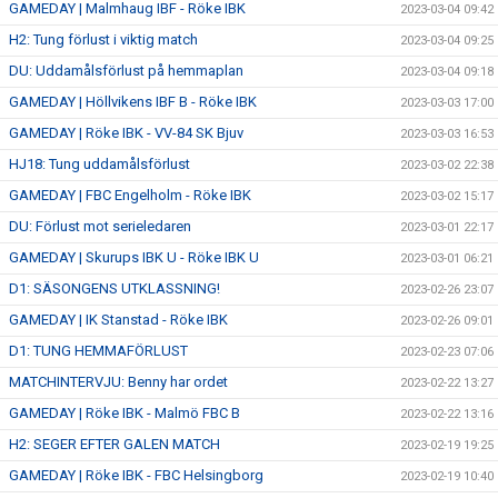
GAMEDAY | Malmhaug IBF - Röke IBK
2023-03-04 09:42
H2: Tung förlust i viktig match
2023-03-04 09:25
DU: Uddamålsförlust på hemmaplan
2023-03-04 09:18
GAMEDAY | Höllvikens IBF B - Röke IBK
2023-03-03 17:00
GAMEDAY | Röke IBK - VV-84 SK Bjuv
2023-03-03 16:53
HJ18: Tung uddamålsförlust
2023-03-02 22:38
GAMEDAY | FBC Engelholm - Röke IBK
2023-03-02 15:17
DU: Förlust mot serieledaren
2023-03-01 22:17
GAMEDAY | Skurups IBK U - Röke IBK U
2023-03-01 06:21
D1: SÄSONGENS UTKLASSNING!
2023-02-26 23:07
GAMEDAY | IK Stanstad - Röke IBK
2023-02-26 09:01
D1: TUNG HEMMAFÖRLUST
2023-02-23 07:06
MATCHINTERVJU: Benny har ordet
2023-02-22 13:27
GAMEDAY | Röke IBK - Malmö FBC B
2023-02-22 13:16
H2: SEGER EFTER GALEN MATCH
2023-02-19 19:25
GAMEDAY | Röke IBK - FBC Helsingborg
2023-02-19 10:40