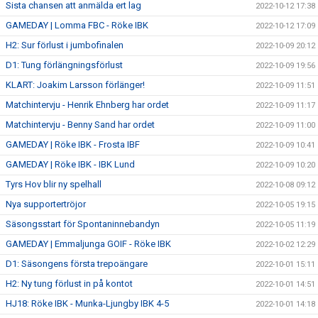
Sista chansen att anmälda ert lag
2022-10-12 17:38
GAMEDAY | Lomma FBC - Röke IBK
2022-10-12 17:09
H2: Sur förlust i jumbofinalen
2022-10-09 20:12
D1: Tung förlängningsförlust
2022-10-09 19:56
KLART: Joakim Larsson förlänger!
2022-10-09 11:51
Matchintervju - Henrik Ehnberg har ordet
2022-10-09 11:17
Matchintervju - Benny Sand har ordet
2022-10-09 11:00
GAMEDAY | Röke IBK - Frosta IBF
2022-10-09 10:41
GAMEDAY | Röke IBK - IBK Lund
2022-10-09 10:20
Tyrs Hov blir ny spelhall
2022-10-08 09:12
Nya supportertröjor
2022-10-05 19:15
Säsongsstart för Spontaninnebandyn
2022-10-05 11:19
GAMEDAY | Emmaljunga GOIF - Röke IBK
2022-10-02 12:29
D1: Säsongens första trepoängare
2022-10-01 15:11
H2: Ny tung förlust in på kontot
2022-10-01 14:51
HJ18: Röke IBK - Munka-Ljungby IBK 4-5
2022-10-01 14:18