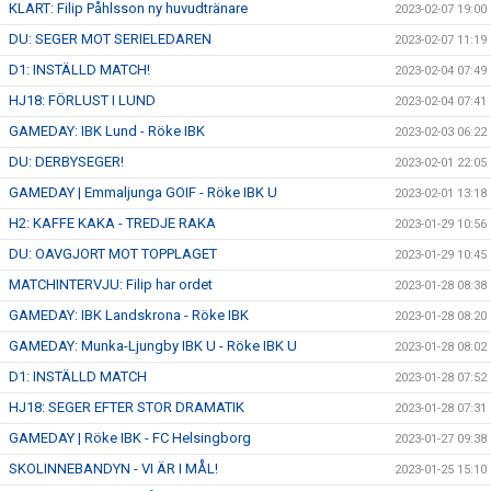
KLART: Filip Påhlsson ny huvudtränare
2023-02-07 19:00
DU: SEGER MOT SERIELEDAREN
2023-02-07 11:19
D1: INSTÄLLD MATCH!
2023-02-04 07:49
HJ18: FÖRLUST I LUND
2023-02-04 07:41
GAMEDAY: IBK Lund - Röke IBK
2023-02-03 06:22
DU: DERBYSEGER!
2023-02-01 22:05
GAMEDAY | Emmaljunga GOIF - Röke IBK U
2023-02-01 13:18
H2: KAFFE KAKA - TREDJE RAKA
2023-01-29 10:56
DU: OAVGJORT MOT TOPPLAGET
2023-01-29 10:45
MATCHINTERVJU: Filip har ordet
2023-01-28 08:38
GAMEDAY: IBK Landskrona - Röke IBK
2023-01-28 08:20
GAMEDAY: Munka-Ljungby IBK U - Röke IBK U
2023-01-28 08:02
D1: INSTÄLLD MATCH
2023-01-28 07:52
HJ18: SEGER EFTER STOR DRAMATIK
2023-01-28 07:31
GAMEDAY | Röke IBK - FC Helsingborg
2023-01-27 09:38
SKOLINNEBANDYN - VI ÄR I MÅL!
2023-01-25 15:10