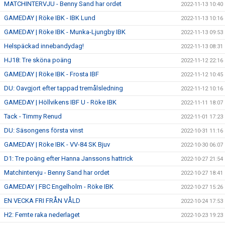
MATCHINTERVJU - Benny Sand har ordet
2022-11-13 10:40
GAMEDAY | Röke IBK - IBK Lund
2022-11-13 10:16
GAMEDAY | Röke IBK - Munka-Ljungby IBK
2022-11-13 09:53
Helspäckad innebandydag!
2022-11-13 08:31
HJ18: Tre sköna poäng
2022-11-12 22:16
GAMEDAY | Röke IBK - Frosta IBF
2022-11-12 10:45
DU: Oavgjort efter tappad tremålsledning
2022-11-12 10:16
GAMEDAY | Höllvikens IBF U - Röke IBK
2022-11-11 18:07
Tack - Timmy Renud
2022-11-01 17:23
DU: Säsongens första vinst
2022-10-31 11:16
GAMEDAY | Röke IBK - VV-84 SK Bjuv
2022-10-30 06:07
D1: Tre poäng efter Hanna Janssons hattrick
2022-10-27 21:54
Matchintervju - Benny Sand har ordet
2022-10-27 18:41
GAMEDAY | FBC Engelholm - Röke IBK
2022-10-27 15:26
EN VECKA FRI FRÅN VÅLD
2022-10-24 17:53
H2: Femte raka nederlaget
2022-10-23 19:23