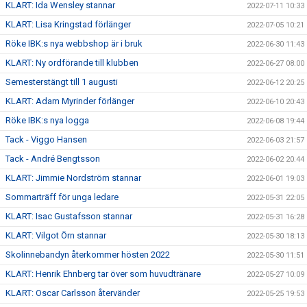
KLART: Ida Wensley stannar
2022-07-11 10:33
KLART: Lisa Kringstad förlänger
2022-07-05 10:21
Röke IBK:s nya webbshop är i bruk
2022-06-30 11:43
KLART: Ny ordförande till klubben
2022-06-27 08:00
Semesterstängt till 1 augusti
2022-06-12 20:25
KLART: Adam Myrinder förlänger
2022-06-10 20:43
Röke IBK:s nya logga
2022-06-08 19:44
Tack - Viggo Hansen
2022-06-03 21:57
Tack - André Bengtsson
2022-06-02 20:44
KLART: Jimmie Nordström stannar
2022-06-01 19:03
Sommarträff för unga ledare
2022-05-31 22:05
KLART: Isac Gustafsson stannar
2022-05-31 16:28
KLART: Vilgot Örn stannar
2022-05-30 18:13
Skolinnebandyn återkommer hösten 2022
2022-05-30 11:51
KLART: Henrik Ehnberg tar över som huvudtränare
2022-05-27 10:09
KLART: Oscar Carlsson återvänder
2022-05-25 19:53