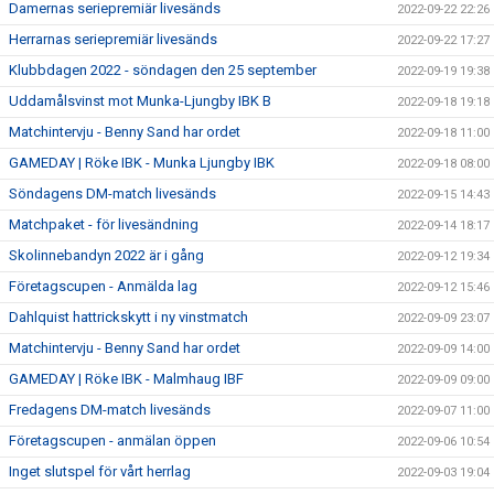
Damernas seriepremiär livesänds
2022-09-22 22:26
Herrarnas seriepremiär livesänds
2022-09-22 17:27
Klubbdagen 2022 - söndagen den 25 september
2022-09-19 19:38
Uddamålsvinst mot Munka-Ljungby IBK B
2022-09-18 19:18
Matchintervju - Benny Sand har ordet
2022-09-18 11:00
GAMEDAY | Röke IBK - Munka Ljungby IBK
2022-09-18 08:00
Söndagens DM-match livesänds
2022-09-15 14:43
Matchpaket - för livesändning
2022-09-14 18:17
Skolinnebandyn 2022 är i gång
2022-09-12 19:34
Företagscupen - Anmälda lag
2022-09-12 15:46
Dahlquist hattrickskytt i ny vinstmatch
2022-09-09 23:07
Matchintervju - Benny Sand har ordet
2022-09-09 14:00
GAMEDAY | Röke IBK - Malmhaug IBF
2022-09-09 09:00
Fredagens DM-match livesänds
2022-09-07 11:00
Företagscupen - anmälan öppen
2022-09-06 10:54
Inget slutspel för vårt herrlag
2022-09-03 19:04