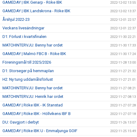
GAMEDAY | IBK Genarp - Röke IBK
2022-12-02 13:55
GAMEDAY | IBK Landskrona - Röke IBK
2022-12-02 13:37
Årshjul 2022-23
2022-12-01 22:57
Veckans livesändningar
2022-12-01 22:37
D1: Förlust i kvartsfinalen
2022-11-30 22:21
MATCHINTERVJU: Benny har ordet
2022-11-30 17:33
GAMEDAY | Malmö FBC B - Röke IBK
2022-11-30 17:24
Föreningsmål till 2025/2026
2022-11-28 13:00
D1: Storseger på hemmaplan
2022-11-27 21:32
H2: Ny tung uddamålsförlust
2022-11-27 21:01
MATCHINTERVJU: Benny har ordet
2022-11-27 08:21
MATCHINTERVJU: Henrik har ordet
2022-11-27 08:13
GAMEDAY | Röke IBK - IK Stanstad
2022-11-27 07:28
GAMEDAY | Röke IBK - Höllvikens IBF B
2022-11-27 07:18
DU: Oavgjort i derbyt
2022-11-26 13:07
GAMEDAY | Röke IBK U - Emmaljunga GOIF
2022-11-25 15:49