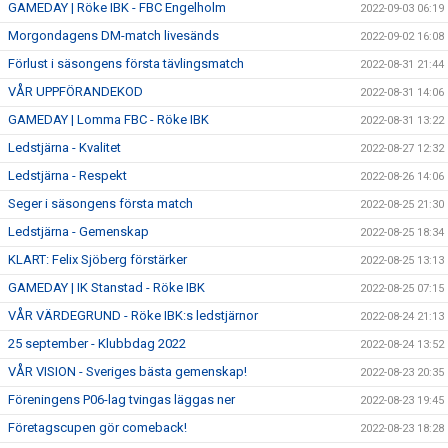
GAMEDAY | Röke IBK - FBC Engelholm
2022-09-03 06:19
Morgondagens DM-match livesänds
2022-09-02 16:08
Förlust i säsongens första tävlingsmatch
2022-08-31 21:44
VÅR UPPFÖRANDEKOD
2022-08-31 14:06
GAMEDAY | Lomma FBC - Röke IBK
2022-08-31 13:22
Ledstjärna - Kvalitet
2022-08-27 12:32
Ledstjärna - Respekt
2022-08-26 14:06
Seger i säsongens första match
2022-08-25 21:30
Ledstjärna - Gemenskap
2022-08-25 18:34
KLART: Felix Sjöberg förstärker
2022-08-25 13:13
GAMEDAY | IK Stanstad - Röke IBK
2022-08-25 07:15
VÅR VÄRDEGRUND - Röke IBK:s ledstjärnor
2022-08-24 21:13
25 september - Klubbdag 2022
2022-08-24 13:52
VÅR VISION - Sveriges bästa gemenskap!
2022-08-23 20:35
Föreningens P06-lag tvingas läggas ner
2022-08-23 19:45
Företagscupen gör comeback!
2022-08-23 18:28