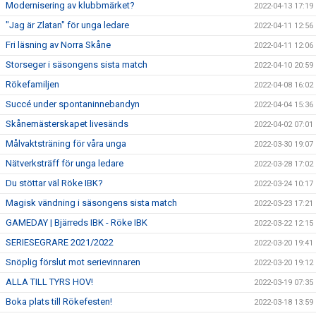
Modernisering av klubbmärket?
2022-04-13 17:19
"Jag är Zlatan" för unga ledare
2022-04-11 12:56
Fri läsning av Norra Skåne
2022-04-11 12:06
Storseger i säsongens sista match
2022-04-10 20:59
Rökefamiljen
2022-04-08 16:02
Succé under spontaninnebandyn
2022-04-04 15:36
Skånemästerskapet livesänds
2022-04-02 07:01
Målvaktsträning för våra unga
2022-03-30 19:07
Nätverksträff för unga ledare
2022-03-28 17:02
Du stöttar väl Röke IBK?
2022-03-24 10:17
Magisk vändning i säsongens sista match
2022-03-23 17:21
GAMEDAY | Bjärreds IBK - Röke IBK
2022-03-22 12:15
SERIESEGRARE 2021/2022
2022-03-20 19:41
Snöplig förslut mot serievinnaren
2022-03-20 19:12
ALLA TILL TYRS HOV!
2022-03-19 07:35
Boka plats till Rökefesten!
2022-03-18 13:59