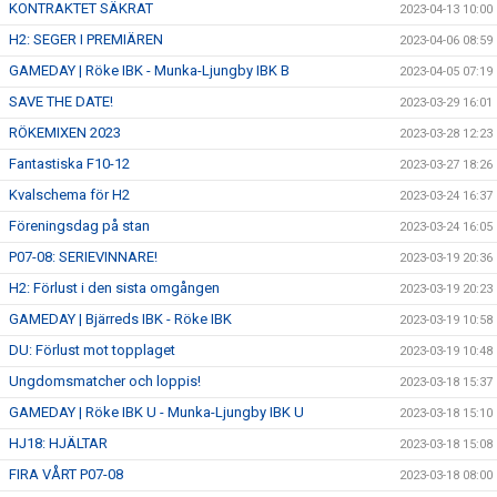
KONTRAKTET SÄKRAT
2023-04-13 10:00
H2: SEGER I PREMIÄREN
2023-04-06 08:59
GAMEDAY | Röke IBK - Munka-Ljungby IBK B
2023-04-05 07:19
SAVE THE DATE!
2023-03-29 16:01
RÖKEMIXEN 2023
2023-03-28 12:23
Fantastiska F10-12
2023-03-27 18:26
Kvalschema för H2
2023-03-24 16:37
Föreningsdag på stan
2023-03-24 16:05
P07-08: SERIEVINNARE!
2023-03-19 20:36
H2: Förlust i den sista omgången
2023-03-19 20:23
GAMEDAY | Bjärreds IBK - Röke IBK
2023-03-19 10:58
DU: Förlust mot topplaget
2023-03-19 10:48
Ungdomsmatcher och loppis!
2023-03-18 15:37
GAMEDAY | Röke IBK U - Munka-Ljungby IBK U
2023-03-18 15:10
HJ18: HJÄLTAR
2023-03-18 15:08
FIRA VÅRT P07-08
2023-03-18 08:00