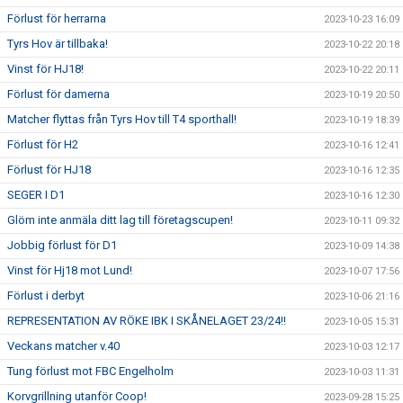
Förlust för herrarna
2023-10-23 16:09
Tyrs Hov är tillbaka!
2023-10-22 20:18
Vinst för HJ18!
2023-10-22 20:11
Förlust för damerna
2023-10-19 20:50
Matcher flyttas från Tyrs Hov till T4 sporthall!
2023-10-19 18:39
Förlust för H2
2023-10-16 12:41
Förlust för HJ18
2023-10-16 12:35
SEGER I D1
2023-10-16 12:30
Glöm inte anmäla ditt lag till företagscupen!
2023-10-11 09:32
Jobbig förlust för D1
2023-10-09 14:38
Vinst för Hj18 mot Lund!
2023-10-07 17:56
Förlust i derbyt
2023-10-06 21:16
REPRESENTATION AV RÖKE IBK I SKÅNELAGET 23/24!!
2023-10-05 15:31
Veckans matcher v.40
2023-10-03 12:17
Tung förlust mot FBC Engelholm
2023-10-03 11:31
Korvgrillning utanför Coop!
2023-09-28 15:25