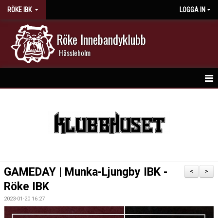
RÖKE IBK
LOGGA IN
Röke Innebandyklubb
Hässleholm
HEM
NYHETER
DOKUMENT
KALENDER
GAMEDAY | Munka-Ljungby IBK -
<
>
MATCHER
Röke IBK
2023-01-20 16:27
MEDLEMSKAP