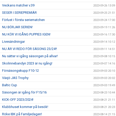
Veckans matcher v.39
2023-09-26 13:09
SEGER I SERIEPREMIÄR
2023-09-25 21:51
Förlust i första seriematchen
2023-09-24 17:00
NU BÖRJAR SERIEN!
2023-09-19 11:26
NU KÖR VI IGÅNG PUPPIES IGEN!
2023-09-16 17:30
Livesändningar
2023-09-14 10:12
NU ÄR VI REDO FÖR SÄSONG 23/24!!
2023-09-11 14:51
Nu sätter vi igång säsongen på allvar!
2023-09-08 10:15
Skolinnebandyn 2023 är nu igång!
2023-09-07 14:16
Försäsongskupp F10-12
2023-09-03 20:10
Växjö JAS Trophy
2023-09-03 20:02
Baltic Cup
2023-09-03 19:49
Säsongen är igång för F15/16
2023-08-23 10:44
KICK-OFF 2023/2024!
2023-08-21 21:11
Klubbhuset kommer på besök!
2023-08-21 20:23
Röke IBK på Familjedagen!
2023-08-14 21:15