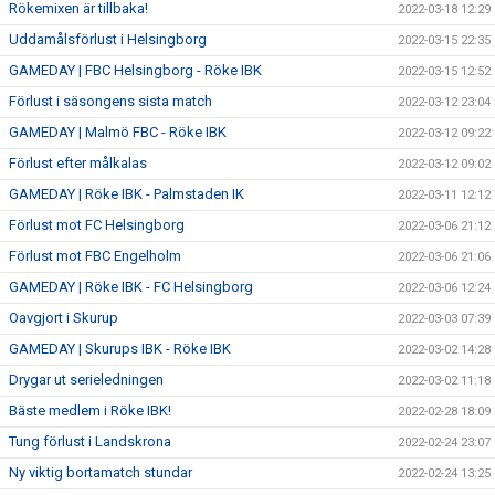
Rökemixen är tillbaka!
2022-03-18 12:29
Uddamålsförlust i Helsingborg
2022-03-15 22:35
GAMEDAY | FBC Helsingborg - Röke IBK
2022-03-15 12:52
Förlust i säsongens sista match
2022-03-12 23:04
GAMEDAY | Malmö FBC - Röke IBK
2022-03-12 09:22
Förlust efter målkalas
2022-03-12 09:02
GAMEDAY | Röke IBK - Palmstaden IK
2022-03-11 12:12
Förlust mot FC Helsingborg
2022-03-06 21:12
Förlust mot FBC Engelholm
2022-03-06 21:06
GAMEDAY | Röke IBK - FC Helsingborg
2022-03-06 12:24
Oavgjort i Skurup
2022-03-03 07:39
GAMEDAY | Skurups IBK - Röke IBK
2022-03-02 14:28
Drygar ut serieledningen
2022-03-02 11:18
Bäste medlem i Röke IBK!
2022-02-28 18:09
Tung förlust i Landskrona
2022-02-24 23:07
Ny viktig bortamatch stundar
2022-02-24 13:25