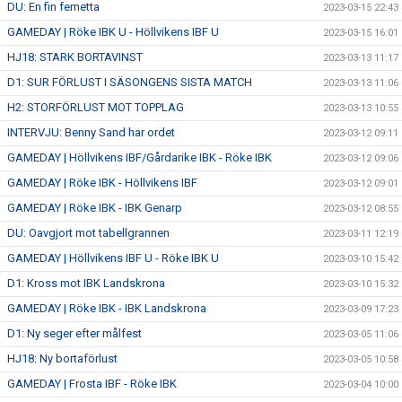
DU: En fin femetta
2023-03-15 22:43
GAMEDAY | Röke IBK U - Höllvikens IBF U
2023-03-15 16:01
HJ18: STARK BORTAVINST
2023-03-13 11:17
D1: SUR FÖRLUST I SÄSONGENS SISTA MATCH
2023-03-13 11:06
H2: STORFÖRLUST MOT TOPPLAG
2023-03-13 10:55
INTERVJU: Benny Sand har ordet
2023-03-12 09:11
GAMEDAY | Höllvikens IBF/Gårdarike IBK - Röke IBK
2023-03-12 09:06
GAMEDAY | Röke IBK - Höllvikens IBF
2023-03-12 09:01
GAMEDAY | Röke IBK - IBK Genarp
2023-03-12 08:55
DU: Oavgjort mot tabellgrannen
2023-03-11 12:19
GAMEDAY | Höllvikens IBF U - Röke IBK U
2023-03-10 15:42
D1: Kross mot IBK Landskrona
2023-03-10 15:32
GAMEDAY | Röke IBK - IBK Landskrona
2023-03-09 17:23
D1: Ny seger efter målfest
2023-03-05 11:06
HJ18: Ny bortaförlust
2023-03-05 10:58
GAMEDAY | Frosta IBF - Röke IBK
2023-03-04 10:00