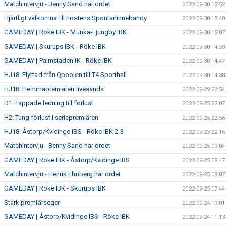
Matchintervju - Benny Sand har ordet
2022-09-30 15:52
Hjärtligt välkomna till höstens Spontaninnebandy
2022-09-30 15:40
GAMEDAY | Röke IBK - Munka-Ljungby IBK
2022-09-30 15:07
GAMEDAY | Skurups IBK - Röke IBK
2022-09-30 14:53
GAMEDAY | Palmstaden IK - Röke IBK
2022-09-30 14:47
HJ18: Flyttad från Qpoolen till T4 Sporthall
2022-09-30 14:38
HJ18: Hemmapremiären livesänds
2022-09-29 22:54
D1: Tappade ledning till förlust
2022-09-25 23:07
H2: Tung förlust i seriepremiären
2022-09-25 22:56
HJ18: Åstorp/Kvidinge IBS - Röke IBK 2-3
2022-09-25 22:16
Matchintervju - Benny Sand har ordet
2022-09-25 09:04
GAMEDAY | Röke IBK - Åstorp/Kvidinge IBS
2022-09-25 08:47
Matchintervju - Henrik Ehnberg har ordet
2022-09-25 08:07
GAMEDAY | Röke IBK - Skurups IBK
2022-09-25 07:44
Stark premiärseger
2022-09-24 19:01
GAMEDAY | Åstorp/Kvidinge IBS - Röke IBK
2022-09-24 11:13